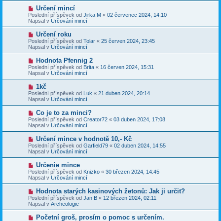
p
p
N
Určení mincí
ě
ř
o
v
Poslední příspěvek od
Jirka M
«
02 červenec 2024, 14:10
í
v
e
Napsal v
Určování mincí
s
ý
k
p
p
N
Určení roku
ě
ř
o
v
Poslední příspěvek od
Tolar
«
25 červen 2024, 23:45
í
v
e
Napsal v
Určování mincí
s
ý
k
p
p
N
Hodnota Pfennig 2
ě
ř
o
v
Poslední příspěvek od
Brita
«
16 červen 2024, 15:31
í
v
e
Napsal v
Určování mincí
s
ý
k
p
p
N
1kč
ě
ř
o
v
Poslední příspěvek od
Luk
«
21 duben 2024, 20:14
í
v
e
Napsal v
Určování mincí
s
ý
k
p
p
N
Co je to za minci?
ě
ř
o
v
Poslední příspěvek od
Creator72
«
03 duben 2024, 17:08
í
v
e
Napsal v
Určování mincí
s
ý
k
p
p
N
Určení mince v hodnotě 10,- Kč
ě
ř
o
v
Poslední příspěvek od
Garfield79
«
02 duben 2024, 14:55
í
v
e
Napsal v
Určování mincí
s
ý
k
p
p
N
Určenie mince
ě
ř
o
v
Poslední příspěvek od
Knizko
«
30 březen 2024, 14:45
í
v
e
Napsal v
Určování mincí
s
ý
k
p
p
N
Hodnota starých kasinových žetonů: Jak ji určit?
ě
ř
o
v
Poslední příspěvek od
Jan B
«
12 březen 2024, 02:11
í
v
e
Napsal v
Archeologie
s
ý
k
p
p
N
Početní groš, prosím o pomoc s určením.
ě
ř