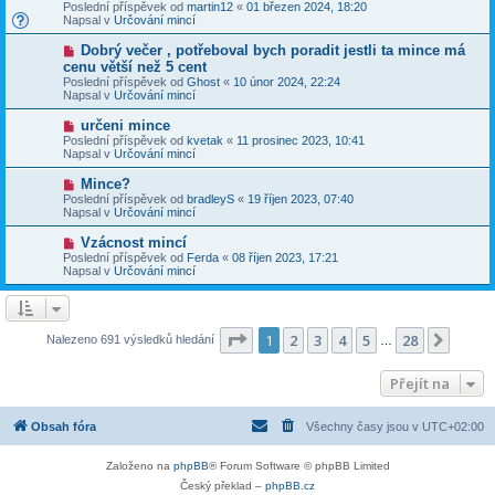
o
v
Poslední příspěvek od
martin12
«
01 březen 2024, 18:20
í
v
e
Napsal v
Určování mincí
s
ý
k
p
p
N
Dobrý večer , potřeboval bych poradit jestli ta mince má
ě
ř
o
v
cenu větší než 5 cent
í
v
e
Poslední příspěvek od
s
Ghost
«
10 únor 2024, 22:24
ý
k
Napsal v
p
Určování mincí
p
ě
ř
v
N
určeni mince
í
e
o
Poslední příspěvek od
s
kvetak
«
11 prosinec 2023, 10:41
k
v
Napsal v
p
Určování mincí
ý
ě
p
v
N
Mince?
ř
e
o
Poslední příspěvek od
bradleyS
«
19 říjen 2023, 07:40
í
k
v
Napsal v
Určování mincí
s
ý
p
p
N
Vzácnost mincí
ě
ř
o
v
Poslední příspěvek od
Ferda
«
08 říjen 2023, 17:21
í
v
e
Napsal v
Určování mincí
s
ý
k
p
p
ě
ř
v
í
e
s
Stránka
1
z
28
1
2
3
4
5
28
Další
Nalezeno 691 výsledků hledání
k
…
p
ě
v
Přejít na
e
k
Obsah fóra
Všechny časy jsou v
UTC+02:00
Založeno na
phpBB
® Forum Software © phpBB Limited
Český překlad –
phpBB.cz