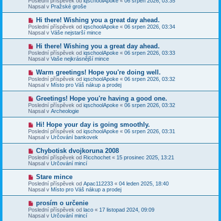
Poslední příspěvek od
iqschoolApoke
«
06 srpen 2026, 03:35
í
v
e
Napsal v
Pražské groše
s
ý
k
p
p
N
Hi there! Wishing you a great day ahead.
ě
ř
o
v
Poslední příspěvek od
iqschoolApoke
«
06 srpen 2026, 03:34
í
v
e
Napsal v
Váše nejstarší mince
s
ý
k
p
p
N
Hi there! Wishing you a great day ahead.
ě
ř
o
v
Poslední příspěvek od
iqschoolApoke
«
06 srpen 2026, 03:33
í
v
e
Napsal v
Vaše nejkrásnější mince
s
ý
k
p
p
N
Warm greetings! Hope you're doing well.
ě
ř
o
v
Poslední příspěvek od
iqschoolApoke
«
06 srpen 2026, 03:32
í
v
e
Napsal v
Místo pro Váš nákup a prodej
s
ý
k
p
p
N
Greetings! Hope you're having a good one.
ě
ř
o
v
Poslední příspěvek od
iqschoolApoke
«
06 srpen 2026, 03:32
í
v
e
Napsal v
Archeologie
s
ý
k
p
p
N
Hi! Hope your day is going smoothly.
ě
ř
o
v
Poslední příspěvek od
iqschoolApoke
«
06 srpen 2026, 03:31
í
v
e
Napsal v
Určování bankovek
s
ý
k
p
p
N
Chybotisk dvojkoruna 2008
ě
ř
o
v
Poslední příspěvek od
Ricchochet
«
15 prosinec 2025, 13:21
í
v
e
Napsal v
Určování mincí
s
ý
k
p
p
N
Stare mince
ě
ř
o
v
Poslední příspěvek od
Apac112233
«
04 leden 2025, 18:40
í
v
e
Napsal v
Místo pro Váš nákup a prodej
s
ý
k
p
p
N
prosím o určenie
ě
ř
o
v
Poslední příspěvek od
laco
«
17 listopad 2024, 09:09
í
v
e
Napsal v
Určování mincí
s
ý
k