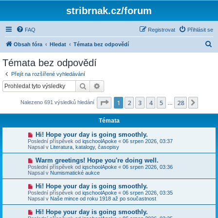
stribrnak.cz/forum
FAQ
Registrovat
Přihlásit se
H
Obsah fóra
Hledat
Témata bez odpovědí
l
Témata bez odpovědí
e
Přejít na rozšířené vyhledávání
d
Hledat
Pokročilé hledání
a
Stránka
1
z
28
1
2
3
4
5
28
Další
Nalezeno 691 výsledků hledání
t
…
Témata
N
Hi! Hope your day is going smoothly.
o
Poslední příspěvek od
iqschoolApoke
«
06 srpen 2026, 03:37
v
Napsal v
Literatura, katalogy, časopisy
ý
p
N
Warm greetings! Hope you're doing well.
ř
o
Poslední příspěvek od
iqschoolApoke
«
06 srpen 2026, 03:36
í
v
Napsal v
Numismatické aukce
s
ý
p
p
N
Hi! Hope your day is going smoothly.
ě
ř
o
v
Poslední příspěvek od
iqschoolApoke
«
06 srpen 2026, 03:35
í
v
e
Napsal v
Naše mince od roku 1918 až po součastnost
s
ý
k
p
p
N
Hi! Hope your day is going smoothly.
ě
ř
o
v