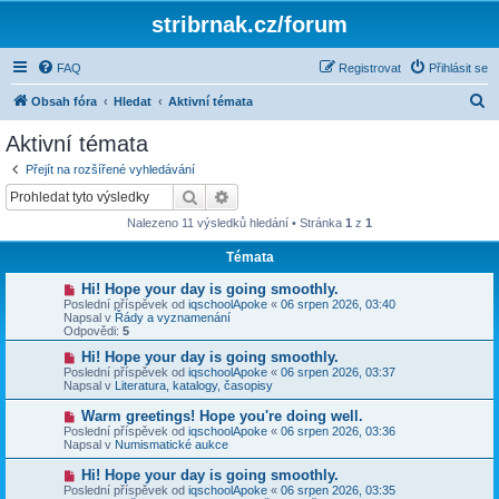
stribrnak.cz/forum
FAQ
Registrovat
Přihlásit se
H
Obsah fóra
Hledat
Aktivní témata
l
Aktivní témata
e
Přejít na rozšířené vyhledávání
d
Hledat
Pokročilé hledání
a
Nalezeno 11 výsledků hledání • Stránka
1
z
1
t
Témata
N
Hi! Hope your day is going smoothly.
o
Poslední příspěvek od
iqschoolApoke
«
06 srpen 2026, 03:40
v
Napsal v
Řády a vyznamenání
ý
Odpovědi:
5
p
ř
N
Hi! Hope your day is going smoothly.
í
o
Poslední příspěvek od
iqschoolApoke
«
06 srpen 2026, 03:37
s
v
Napsal v
Literatura, katalogy, časopisy
p
ý
ě
p
N
Warm greetings! Hope you're doing well.
v
ř
o
Poslední příspěvek od
iqschoolApoke
«
06 srpen 2026, 03:36
e
í
v
Napsal v
Numismatické aukce
k
s
ý
p
p
N
Hi! Hope your day is going smoothly.
ě
ř
o
v
Poslední příspěvek od
iqschoolApoke
«
06 srpen 2026, 03:35
í
v