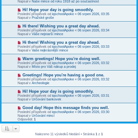
e
Napsal v
Naše mince od roku 1918 až po součastnost
s
ý
k
p
p
N
Hi! Hope your day is going smoothly.
ě
ř
o
v
Poslední příspěvek od
iqschoolApoke
«
06 srpen 2026, 03:35
í
v
e
Napsal v
Pražské groše
s
ý
k
p
p
N
Hi there! Wishing you a great day ahead.
ě
ř
o
v
Poslední příspěvek od
iqschoolApoke
«
06 srpen 2026, 03:34
í
v
e
Napsal v
Váše nejstarší mince
s
ý
k
p
p
N
Hi there! Wishing you a great day ahead.
ě
ř
o
v
Poslední příspěvek od
iqschoolApoke
«
06 srpen 2026, 03:33
í
v
e
Napsal v
Vaše nejkrásnější mince
s
ý
k
p
p
N
Warm greetings! Hope you're doing well.
ě
ř
o
v
Poslední příspěvek od
iqschoolApoke
«
06 srpen 2026, 03:32
í
v
e
Napsal v
Místo pro Váš nákup a prodej
s
ý
k
p
p
N
Greetings! Hope you're having a good one.
ě
ř
o
v
Poslední příspěvek od
iqschoolApoke
«
06 srpen 2026, 03:32
í
v
e
Napsal v
Archeologie
s
ý
k
p
p
N
Hi! Hope your day is going smoothly.
ě
ř
o
v
Poslední příspěvek od
iqschoolApoke
«
06 srpen 2026, 03:31
í
v
e
Napsal v
Určování bankovek
s
ý
k
p
p
N
Good day! Hope this message finds you well.
ě
ř
o
v
Poslední příspěvek od
iqschoolApoke
«
06 srpen 2026, 03:30
í
v
e
Napsal v
Určování mincí
s
ý
k
Odpovědi:
1
p
p
ě
ř
v
í
e
s
Nalezeno 11 výsledků hledání • Stránka
1
z
1
k
p