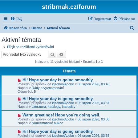
stribrnak.cz/forum
FAQ
Registrovat
Přihlásit se
H
Obsah fóra
Hledat
Aktivní témata
l
Aktivní témata
e
Přejít na rozšířené vyhledávání
d
Hledat
Pokročilé hledání
a
Nalezeno 11 výsledků hledání • Stránka
1
z
1
t
Témata
N
Hi! Hope your day is going smoothly.
o
Poslední příspěvek od
iqschoolApoke
«
06 srpen 2026, 03:40
v
Napsal v
Řády a vyznamenání
ý
Odpovědi:
5
p
ř
N
Hi! Hope your day is going smoothly.
í
o
Poslední příspěvek od
iqschoolApoke
«
06 srpen 2026, 03:37
s
v
Napsal v
Literatura, katalogy, časopisy
p
ý
ě
p
N
Warm greetings! Hope you're doing well.
v
ř
o
Poslední příspěvek od
iqschoolApoke
«
06 srpen 2026, 03:36
e
í
v
Napsal v
Numismatické aukce
k
s
ý
p
p
N
Hi! Hope your day is going smoothly.
ě
ř
o
v
Poslední příspěvek od
iqschoolApoke
«
06 srpen 2026, 03:35
í
v