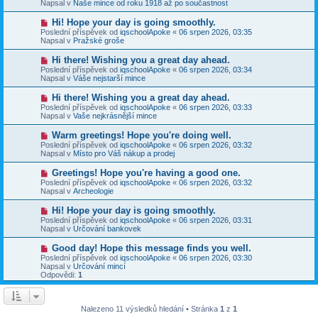
e
Napsal v
Naše mince od roku 1918 až po součastnost
s
ý
k
p
p
N
Hi! Hope your day is going smoothly.
ě
ř
o
v
Poslední příspěvek od
iqschoolApoke
«
06 srpen 2026, 03:35
í
v
e
Napsal v
Pražské groše
s
ý
k
p
p
N
Hi there! Wishing you a great day ahead.
ě
ř
o
v
Poslední příspěvek od
iqschoolApoke
«
06 srpen 2026, 03:34
í
v
e
Napsal v
Váše nejstarší mince
s
ý
k
p
p
N
Hi there! Wishing you a great day ahead.
ě
ř
o
v
Poslední příspěvek od
iqschoolApoke
«
06 srpen 2026, 03:33
í
v
e
Napsal v
Vaše nejkrásnější mince
s
ý
k
p
p
N
Warm greetings! Hope you're doing well.
ě
ř
o
v
Poslední příspěvek od
iqschoolApoke
«
06 srpen 2026, 03:32
í
v
e
Napsal v
Místo pro Váš nákup a prodej
s
ý
k
p
p
N
Greetings! Hope you're having a good one.
ě
ř
o
v
Poslední příspěvek od
iqschoolApoke
«
06 srpen 2026, 03:32
í
v
e
Napsal v
Archeologie
s
ý
k
p
p
N
Hi! Hope your day is going smoothly.
ě
ř
o
v
Poslední příspěvek od
iqschoolApoke
«
06 srpen 2026, 03:31
í
v
e
Napsal v
Určování bankovek
s
ý
k
p
p
N
Good day! Hope this message finds you well.
ě
ř
o
v
Poslední příspěvek od
iqschoolApoke
«
06 srpen 2026, 03:30
í
v
e
Napsal v
Určování mincí
s
ý
k
Odpovědi:
1
p
p
ě
ř
v
í
e
s
Nalezeno 11 výsledků hledání • Stránka
1
z
1
k
p