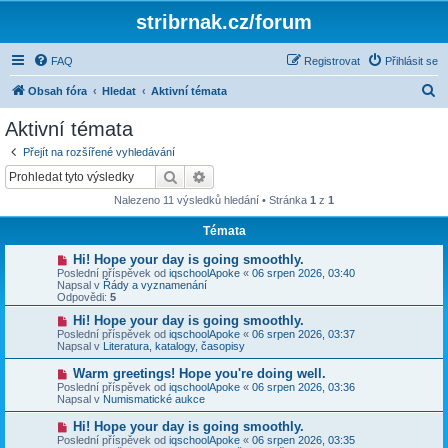
stribrnak.cz/forum
FAQ
Registrovat
Přihlásit se
H
Obsah fóra
Hledat
Aktivní témata
l
Aktivní témata
e
Přejít na rozšířené vyhledávání
d
Hledat
Pokročilé hledání
a
Nalezeno 11 výsledků hledání • Stránka
1
z
1
t
Témata
N
Hi! Hope your day is going smoothly.
o
Poslední příspěvek od
iqschoolApoke
«
06 srpen 2026, 03:40
v
Napsal v
Řády a vyznamenání
ý
Odpovědi:
5
p
ř
N
Hi! Hope your day is going smoothly.
í
o
Poslední příspěvek od
iqschoolApoke
«
06 srpen 2026, 03:37
s
v
Napsal v
Literatura, katalogy, časopisy
p
ý
ě
p
N
Warm greetings! Hope you're doing well.
v
ř
o
Poslední příspěvek od
iqschoolApoke
«
06 srpen 2026, 03:36
e
í
v
Napsal v
Numismatické aukce
k
s
ý
p
p
N
Hi! Hope your day is going smoothly.
ě
ř
o
v
Poslední příspěvek od
iqschoolApoke
«
06 srpen 2026, 03:35
í
v