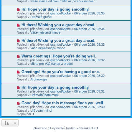
e
Napsal v
Naše mince od roku 1918 až po součastnost
s
ý
k
p
p
N
Hi! Hope your day is going smoothly.
ě
ř
o
v
Poslední příspěvek od
iqschoolApoke
«
06 srpen 2026, 03:35
í
v
e
Napsal v
Pražské groše
s
ý
k
p
p
N
Hi there! Wishing you a great day ahead.
ě
ř
o
v
Poslední příspěvek od
iqschoolApoke
«
06 srpen 2026, 03:34
í
v
e
Napsal v
Váše nejstarší mince
s
ý
k
p
p
N
Hi there! Wishing you a great day ahead.
ě
ř
o
v
Poslední příspěvek od
iqschoolApoke
«
06 srpen 2026, 03:33
í
v
e
Napsal v
Vaše nejkrásnější mince
s
ý
k
p
p
N
Warm greetings! Hope you're doing well.
ě
ř
o
v
Poslední příspěvek od
iqschoolApoke
«
06 srpen 2026, 03:32
í
v
e
Napsal v
Místo pro Váš nákup a prodej
s
ý
k
p
p
N
Greetings! Hope you're having a good one.
ě
ř
o
v
Poslední příspěvek od
iqschoolApoke
«
06 srpen 2026, 03:32
í
v
e
Napsal v
Archeologie
s
ý
k
p
p
N
Hi! Hope your day is going smoothly.
ě
ř
o
v
Poslední příspěvek od
iqschoolApoke
«
06 srpen 2026, 03:31
í
v
e
Napsal v
Určování bankovek
s
ý
k
p
p
N
Good day! Hope this message finds you well.
ě
ř
o
v
Poslední příspěvek od
iqschoolApoke
«
06 srpen 2026, 03:30
í
v
e
Napsal v
Určování mincí
s
ý
k
Odpovědi:
1
p
p
ě
ř
v
í
e
s
Nalezeno 11 výsledků hledání • Stránka
1
z
1
k
p