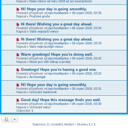
e
Napsal v
Naše mince od roku 1918 až po součastnost
s
ý
k
p
p
N
Hi! Hope your day is going smoothly.
ě
ř
o
v
Poslední příspěvek od
iqschoolApoke
«
06 srpen 2026, 03:35
í
v
e
Napsal v
Pražské groše
s
ý
k
p
p
N
Hi there! Wishing you a great day ahead.
ě
ř
o
v
Poslední příspěvek od
iqschoolApoke
«
06 srpen 2026, 03:34
í
v
e
Napsal v
Váše nejstarší mince
s
ý
k
p
p
N
Hi there! Wishing you a great day ahead.
ě
ř
o
v
Poslední příspěvek od
iqschoolApoke
«
06 srpen 2026, 03:33
í
v
e
Napsal v
Vaše nejkrásnější mince
s
ý
k
p
p
N
Warm greetings! Hope you're doing well.
ě
ř
o
v
Poslední příspěvek od
iqschoolApoke
«
06 srpen 2026, 03:32
í
v
e
Napsal v
Místo pro Váš nákup a prodej
s
ý
k
p
p
N
Greetings! Hope you're having a good one.
ě
ř
o
v
Poslední příspěvek od
iqschoolApoke
«
06 srpen 2026, 03:32
í
v
e
Napsal v
Archeologie
s
ý
k
p
p
N
Hi! Hope your day is going smoothly.
ě
ř
o
v
Poslední příspěvek od
iqschoolApoke
«
06 srpen 2026, 03:31
í
v
e
Napsal v
Určování bankovek
s
ý
k
p
p
N
Good day! Hope this message finds you well.
ě
ř
o
v
Poslední příspěvek od
iqschoolApoke
«
06 srpen 2026, 03:30
í
v
e
Napsal v
Určování mincí
s
ý
k
Odpovědi:
1
p
p
ě
ř
v
í
e
s
Nalezeno 11 výsledků hledání • Stránka
1
z
1
k
p