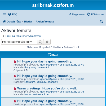
stribrnak.cz/forum
FAQ
Registrovat
Přihlásit se
H
Obsah fóra
Hledat
Aktivní témata
l
Aktivní témata
e
Přejít na rozšířené vyhledávání
d
Hledat
Pokročilé hledání
a
Nalezeno 11 výsledků hledání • Stránka
1
z
1
t
Témata
N
Hi! Hope your day is going smoothly.
o
Poslední příspěvek od
iqschoolApoke
«
06 srpen 2026, 03:40
v
Napsal v
Řády a vyznamenání
ý
Odpovědi:
5
p
ř
N
Hi! Hope your day is going smoothly.
í
o
Poslední příspěvek od
iqschoolApoke
«
06 srpen 2026, 03:37
s
v
Napsal v
Literatura, katalogy, časopisy
p
ý
ě
p
N
Warm greetings! Hope you're doing well.
v
ř
o
Poslední příspěvek od
iqschoolApoke
«
06 srpen 2026, 03:36
e
í
v
Napsal v
Numismatické aukce
k
s
ý
p
p
N
Hi! Hope your day is going smoothly.
ě
ř
o
v
Poslední příspěvek od
iqschoolApoke
«
06 srpen 2026, 03:35
í
v