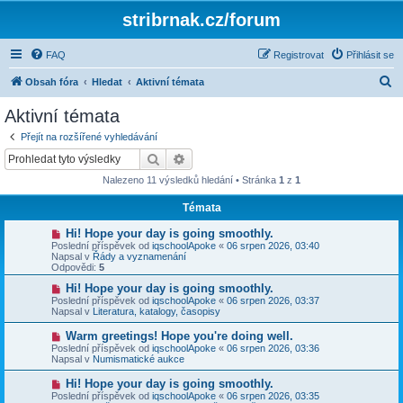
stribrnak.cz/forum
FAQ
Registrovat
Přihlásit se
H
Obsah fóra
Hledat
Aktivní témata
l
Aktivní témata
e
Přejít na rozšířené vyhledávání
d
Hledat
Pokročilé hledání
a
Nalezeno 11 výsledků hledání • Stránka
1
z
1
t
Témata
N
Hi! Hope your day is going smoothly.
o
Poslední příspěvek od
iqschoolApoke
«
06 srpen 2026, 03:40
v
Napsal v
Řády a vyznamenání
ý
Odpovědi:
5
p
ř
N
Hi! Hope your day is going smoothly.
í
o
Poslední příspěvek od
iqschoolApoke
«
06 srpen 2026, 03:37
s
v
Napsal v
Literatura, katalogy, časopisy
p
ý
ě
p
N
Warm greetings! Hope you're doing well.
v
ř
o
Poslední příspěvek od
iqschoolApoke
«
06 srpen 2026, 03:36
e
í
v
Napsal v
Numismatické aukce
k
s
ý
p
p
N
Hi! Hope your day is going smoothly.
ě
ř
o
v
Poslední příspěvek od
iqschoolApoke
«
06 srpen 2026, 03:35
í
v