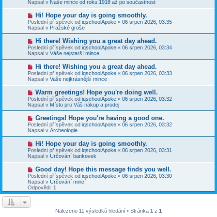
e
Napsal v
Naše mince od roku 1918 až po součastnost
s
ý
k
p
p
N
Hi! Hope your day is going smoothly.
ě
ř
o
v
Poslední příspěvek od
iqschoolApoke
«
06 srpen 2026, 03:35
í
v
e
Napsal v
Pražské groše
s
ý
k
p
p
N
Hi there! Wishing you a great day ahead.
ě
ř
o
v
Poslední příspěvek od
iqschoolApoke
«
06 srpen 2026, 03:34
í
v
e
Napsal v
Váše nejstarší mince
s
ý
k
p
p
N
Hi there! Wishing you a great day ahead.
ě
ř
o
v
Poslední příspěvek od
iqschoolApoke
«
06 srpen 2026, 03:33
í
v
e
Napsal v
Vaše nejkrásnější mince
s
ý
k
p
p
N
Warm greetings! Hope you're doing well.
ě
ř
o
v
Poslední příspěvek od
iqschoolApoke
«
06 srpen 2026, 03:32
í
v
e
Napsal v
Místo pro Váš nákup a prodej
s
ý
k
p
p
N
Greetings! Hope you're having a good one.
ě
ř
o
v
Poslední příspěvek od
iqschoolApoke
«
06 srpen 2026, 03:32
í
v
e
Napsal v
Archeologie
s
ý
k
p
p
N
Hi! Hope your day is going smoothly.
ě
ř
o
v
Poslední příspěvek od
iqschoolApoke
«
06 srpen 2026, 03:31
í
v
e
Napsal v
Určování bankovek
s
ý
k
p
p
N
Good day! Hope this message finds you well.
ě
ř
o
v
Poslední příspěvek od
iqschoolApoke
«
06 srpen 2026, 03:30
í
v
e
Napsal v
Určování mincí
s
ý
k
Odpovědi:
1
p
p
ě
ř
v
í
e
s
Nalezeno 11 výsledků hledání • Stránka
1
z
1
k
p