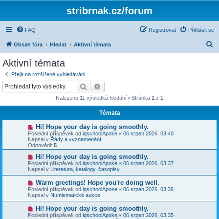
stribrnak.cz/forum
FAQ
Registrovat
Přihlásit se
H
Obsah fóra
Hledat
Aktivní témata
l
Aktivní témata
e
Přejít na rozšířené vyhledávání
d
Hledat
Pokročilé hledání
a
Nalezeno 11 výsledků hledání • Stránka
1
z
1
t
Témata
N
Hi! Hope your day is going smoothly.
o
Poslední příspěvek od
iqschoolApoke
«
06 srpen 2026, 03:40
v
Napsal v
Řády a vyznamenání
ý
Odpovědi:
5
p
ř
N
Hi! Hope your day is going smoothly.
í
o
Poslední příspěvek od
iqschoolApoke
«
06 srpen 2026, 03:37
s
v
Napsal v
Literatura, katalogy, časopisy
p
ý
ě
p
N
Warm greetings! Hope you're doing well.
v
ř
o
Poslední příspěvek od
iqschoolApoke
«
06 srpen 2026, 03:36
e
í
v
Napsal v
Numismatické aukce
k
s
ý
p
p
N
Hi! Hope your day is going smoothly.
ě
ř
o
v
Poslední příspěvek od
iqschoolApoke
«
06 srpen 2026, 03:35
í
v