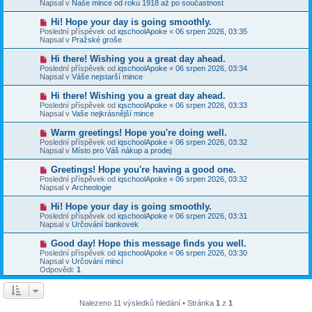
e
Napsal v
Naše mince od roku 1918 až po součastnost
s
ý
k
p
p
N
Hi! Hope your day is going smoothly.
ě
ř
o
v
Poslední příspěvek od
iqschoolApoke
«
06 srpen 2026, 03:35
í
v
e
Napsal v
Pražské groše
s
ý
k
p
p
N
Hi there! Wishing you a great day ahead.
ě
ř
o
v
Poslední příspěvek od
iqschoolApoke
«
06 srpen 2026, 03:34
í
v
e
Napsal v
Váše nejstarší mince
s
ý
k
p
p
N
Hi there! Wishing you a great day ahead.
ě
ř
o
v
Poslední příspěvek od
iqschoolApoke
«
06 srpen 2026, 03:33
í
v
e
Napsal v
Vaše nejkrásnější mince
s
ý
k
p
p
N
Warm greetings! Hope you're doing well.
ě
ř
o
v
Poslední příspěvek od
iqschoolApoke
«
06 srpen 2026, 03:32
í
v
e
Napsal v
Místo pro Váš nákup a prodej
s
ý
k
p
p
N
Greetings! Hope you're having a good one.
ě
ř
o
v
Poslední příspěvek od
iqschoolApoke
«
06 srpen 2026, 03:32
í
v
e
Napsal v
Archeologie
s
ý
k
p
p
N
Hi! Hope your day is going smoothly.
ě
ř
o
v
Poslední příspěvek od
iqschoolApoke
«
06 srpen 2026, 03:31
í
v
e
Napsal v
Určování bankovek
s
ý
k
p
p
N
Good day! Hope this message finds you well.
ě
ř
o
v
Poslední příspěvek od
iqschoolApoke
«
06 srpen 2026, 03:30
í
v
e
Napsal v
Určování mincí
s
ý
k
Odpovědi:
1
p
p
ě
ř
v
í
e
s
Nalezeno 11 výsledků hledání • Stránka
1
z
1
k
p