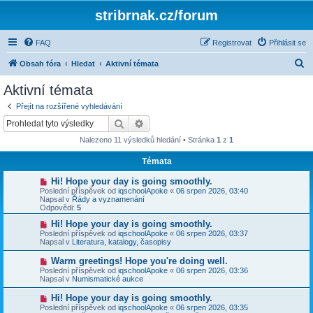
stribrnak.cz/forum
FAQ
Registrovat
Přihlásit se
H
Obsah fóra
Hledat
Aktivní témata
l
Aktivní témata
e
Přejít na rozšířené vyhledávání
d
Hledat
Pokročilé hledání
a
Nalezeno 11 výsledků hledání • Stránka
1
z
1
t
Témata
N
Hi! Hope your day is going smoothly.
o
Poslední příspěvek od
iqschoolApoke
«
06 srpen 2026, 03:40
v
Napsal v
Řády a vyznamenání
ý
Odpovědi:
5
p
ř
N
Hi! Hope your day is going smoothly.
í
o
Poslední příspěvek od
iqschoolApoke
«
06 srpen 2026, 03:37
s
v
Napsal v
Literatura, katalogy, časopisy
p
ý
ě
p
N
Warm greetings! Hope you're doing well.
v
ř
o
Poslední příspěvek od
iqschoolApoke
«
06 srpen 2026, 03:36
e
í
v
Napsal v
Numismatické aukce
k
s
ý
p
p
N
Hi! Hope your day is going smoothly.
ě
ř
o
v
Poslední příspěvek od
iqschoolApoke
«
06 srpen 2026, 03:35
í
v