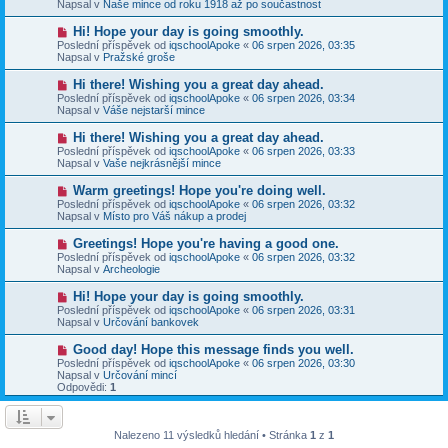
e
Napsal v
Naše mince od roku 1918 až po součastnost
s
ý
k
p
p
N
Hi! Hope your day is going smoothly.
ě
ř
o
v
Poslední příspěvek od
iqschoolApoke
«
06 srpen 2026, 03:35
í
v
e
Napsal v
Pražské groše
s
ý
k
p
p
N
Hi there! Wishing you a great day ahead.
ě
ř
o
v
Poslední příspěvek od
iqschoolApoke
«
06 srpen 2026, 03:34
í
v
e
Napsal v
Váše nejstarší mince
s
ý
k
p
p
N
Hi there! Wishing you a great day ahead.
ě
ř
o
v
Poslední příspěvek od
iqschoolApoke
«
06 srpen 2026, 03:33
í
v
e
Napsal v
Vaše nejkrásnější mince
s
ý
k
p
p
N
Warm greetings! Hope you're doing well.
ě
ř
o
v
Poslední příspěvek od
iqschoolApoke
«
06 srpen 2026, 03:32
í
v
e
Napsal v
Místo pro Váš nákup a prodej
s
ý
k
p
p
N
Greetings! Hope you're having a good one.
ě
ř
o
v
Poslední příspěvek od
iqschoolApoke
«
06 srpen 2026, 03:32
í
v
e
Napsal v
Archeologie
s
ý
k
p
p
N
Hi! Hope your day is going smoothly.
ě
ř
o
v
Poslední příspěvek od
iqschoolApoke
«
06 srpen 2026, 03:31
í
v
e
Napsal v
Určování bankovek
s
ý
k
p
p
N
Good day! Hope this message finds you well.
ě
ř
o
v
Poslední příspěvek od
iqschoolApoke
«
06 srpen 2026, 03:30
í
v
e
Napsal v
Určování mincí
s
ý
k
Odpovědi:
1
p
p
ě
ř
v
í
e
s
Nalezeno 11 výsledků hledání • Stránka
1
z
1
k
p