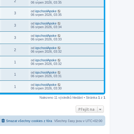
2
06 srpen 2026, 03:35
od
iqschoolApoke
3
06 srpen 2026, 03:35
od
iqschoolApoke
3
06 srpen 2026, 03:34
od
iqschoolApoke
3
06 srpen 2026, 03:33
od
iqschoolApoke
2
06 srpen 2026, 03:32
od
iqschoolApoke
1
06 srpen 2026, 03:32
od
iqschoolApoke
1
06 srpen 2026, 03:31
od
iqschoolApoke
1
06 srpen 2026, 03:30
Nalezeno 11 výsledků hledání • Stránka
1
z
1
Přejít na
Smazat všechny cookies z fóra
Všechny časy jsou v
UTC+02:00