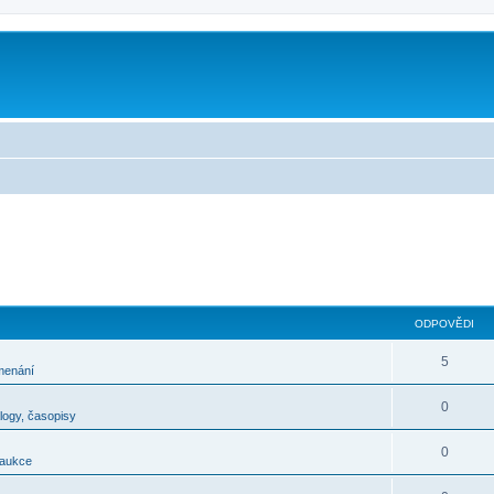
m
ODPOVĚDI
5
menání
0
alogy, časopisy
0
 aukce