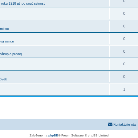
0
 roku 1918 až po součastnost
0
0
 mince
0
jší mince
0
nákup a prodej
0
0
kovek
.
1
í
Kontaktujte nás
Založeno na
phpBB
® Forum Software © phpBB Limited