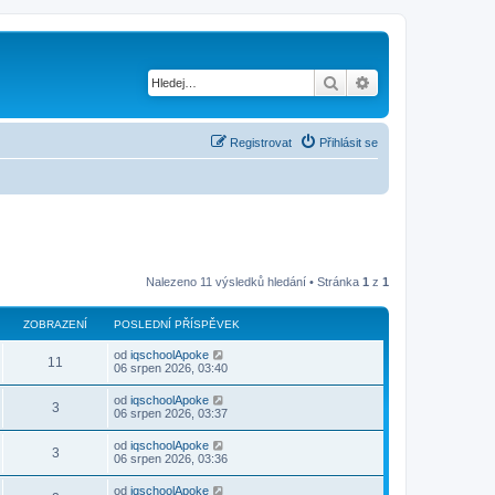
Hledat
Pokročilé hledání
Registrovat
Přihlásit se
Nalezeno 11 výsledků hledání • Stránka
1
z
1
ZOBRAZENÍ
POSLEDNÍ PŘÍSPĚVEK
od
iqschoolApoke
11
06 srpen 2026, 03:40
od
iqschoolApoke
3
06 srpen 2026, 03:37
od
iqschoolApoke
3
06 srpen 2026, 03:36
od
iqschoolApoke