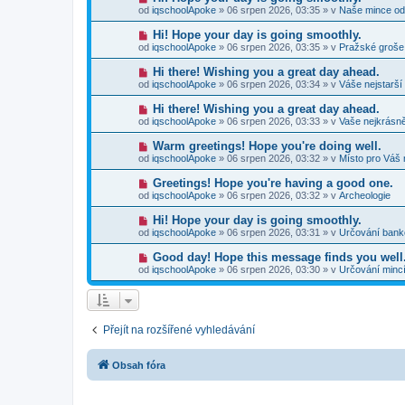
p
e
o
p
od
iqschoolApoke
»
06 srpen 2026, 03:35
» v
Naše mince od
ř
k
v
ě
í
ý
v
N
Hi! Hope your day is going smoothly.
s
p
e
o
p
od
iqschoolApoke
»
06 srpen 2026, 03:35
» v
Pražské groše
ř
k
v
ě
í
ý
v
N
Hi there! Wishing you a great day ahead.
s
p
e
o
p
od
iqschoolApoke
»
06 srpen 2026, 03:34
» v
Váše nejstarší
ř
k
v
ě
í
ý
v
N
Hi there! Wishing you a great day ahead.
s
p
e
o
p
od
iqschoolApoke
»
06 srpen 2026, 03:33
» v
Vaše nejkrásně
ř
k
v
ě
í
ý
v
N
Warm greetings! Hope you're doing well.
s
p
e
o
p
od
iqschoolApoke
»
06 srpen 2026, 03:32
» v
Místo pro Váš 
ř
k
v
ě
í
ý
v
N
Greetings! Hope you're having a good one.
s
p
e
o
p
od
iqschoolApoke
»
06 srpen 2026, 03:32
» v
Archeologie
ř
k
v
ě
í
ý
v
N
Hi! Hope your day is going smoothly.
s
p
e
o
p
od
iqschoolApoke
»
06 srpen 2026, 03:31
» v
Určování ban
ř
k
v
ě
í
ý
v
N
Good day! Hope this message finds you well
s
p
e
o
p
od
iqschoolApoke
»
06 srpen 2026, 03:30
» v
Určování minc
ř
k
v
ě
í
ý
v
s
p
e
p
ř
k
ě
í
v
Přejít na rozšířené vyhledávání
s
e
p
k
ě
v
Obsah fóra
e
k