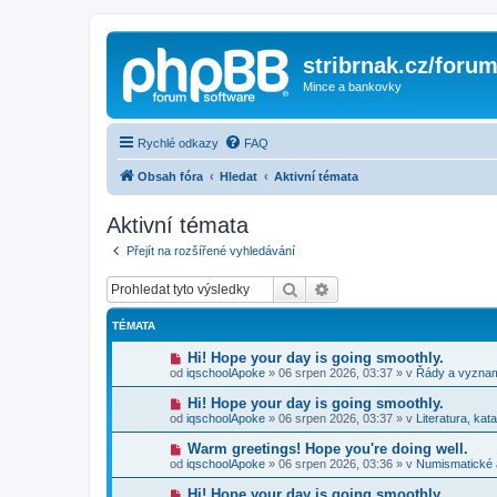
stribrnak.cz/foru
Mince a bankovky
Rychlé odkazy
FAQ
Obsah fóra
Hledat
Aktivní témata
Aktivní témata
Přejít na rozšířené vyhledávání
Hledat
Pokročilé hledání
TÉMATA
N
Hi! Hope your day is going smoothly.
o
od
iqschoolApoke
»
06 srpen 2026, 03:37
» v
Řády a vyzna
v
ý
N
Hi! Hope your day is going smoothly.
p
o
od
iqschoolApoke
»
06 srpen 2026, 03:37
» v
Literatura, kat
ř
v
í
ý
N
Warm greetings! Hope you're doing well.
s
p
o
p
od
iqschoolApoke
»
06 srpen 2026, 03:36
» v
Numismatické
ř
v
ě
í
ý
v
N
Hi! Hope your day is going smoothly.
s