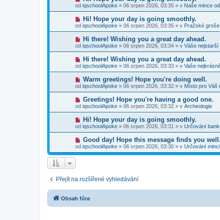
p
e
o
p
od
iqschoolApoke
»
06 srpen 2026, 03:35
» v
Naše mince od
ř
k
v
ě
í
ý
v
N
Hi! Hope your day is going smoothly.
s
p
e
o
p
od
iqschoolApoke
»
06 srpen 2026, 03:35
» v
Pražské groše
ř
k
v
ě
í
ý
v
N
Hi there! Wishing you a great day ahead.
s
p
e
o
p
od
iqschoolApoke
»
06 srpen 2026, 03:34
» v
Váše nejstarší
ř
k
v
ě
í
ý
v
N
Hi there! Wishing you a great day ahead.
s
p
e
o
p
od
iqschoolApoke
»
06 srpen 2026, 03:33
» v
Vaše nejkrásně
ř
k
v
ě
í
ý
v
N
Warm greetings! Hope you're doing well.
s
p
e
o
p
od
iqschoolApoke
»
06 srpen 2026, 03:32
» v
Místo pro Váš 
ř
k
v
ě
í
ý
v
N
Greetings! Hope you're having a good one.
s
p
e
o
p
od
iqschoolApoke
»
06 srpen 2026, 03:32
» v
Archeologie
ř
k
v
ě
í
ý
v
N
Hi! Hope your day is going smoothly.
s
p
e
o
p
od
iqschoolApoke
»
06 srpen 2026, 03:31
» v
Určování ban
ř
k
v
ě
í
ý
v
N
Good day! Hope this message finds you well
s
p
e
o
p
od
iqschoolApoke
»
06 srpen 2026, 03:30
» v
Určování minc
ř
k
v
ě
í
ý
v
s
p
e
p
ř
k
ě
í
v
Přejít na rozšířené vyhledávání
s
e
p
k
ě
v
Obsah fóra
e
k