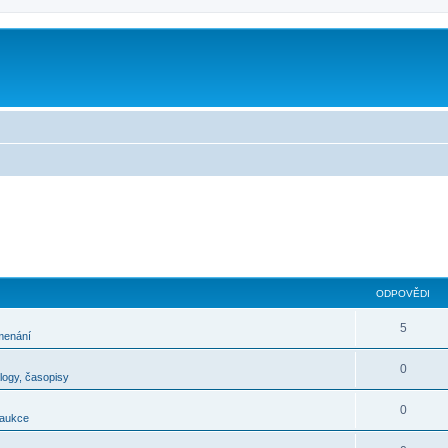
m
ODPOVĚDI
5
menání
0
alogy, časopisy
0
 aukce