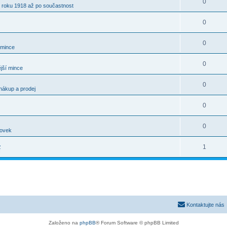
0
 roku 1918 až po součastnost
0
0
 mince
0
jší mince
0
nákup a prodej
0
0
kovek
.
1
í
Kontaktujte nás
Založeno na
phpBB
® Forum Software © phpBB Limited