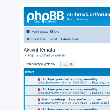
stribrnak.cz/foru
Mince a bankovky
Rychlé odkazy
FAQ
Obsah fóra
Hledat
Aktivní témata
Aktivní témata
Přejít na rozšířené vyhledávání
Hledat
Pokročilé hledání
TÉMATA
N
Hi! Hope your day is going smoothly.
o
od
iqschoolApoke
»
06 srpen 2026, 03:37
» v
Řády a vyzna
v
ý
N
Hi! Hope your day is going smoothly.
p
o
od
iqschoolApoke
»
06 srpen 2026, 03:37
» v
Literatura, kat
ř
v
í
ý
N
Warm greetings! Hope you're doing well.
s
p
o
p
od
iqschoolApoke
»
06 srpen 2026, 03:36
» v
Numismatické
ř
v
ě
í
ý
v
N
Hi! Hope your day is going smoothly.
s