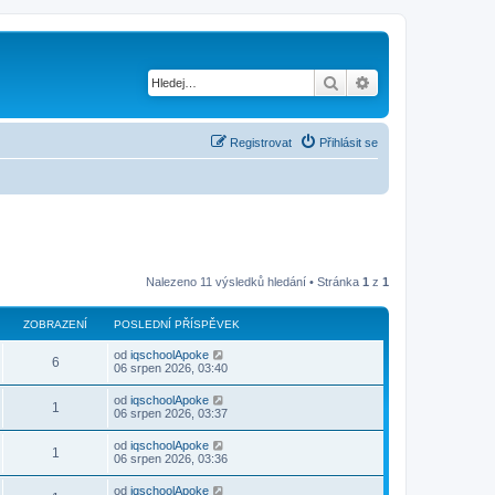
Hledat
Pokročilé hledání
Registrovat
Přihlásit se
Nalezeno 11 výsledků hledání • Stránka
1
z
1
ZOBRAZENÍ
POSLEDNÍ PŘÍSPĚVEK
od
iqschoolApoke
6
06 srpen 2026, 03:40
od
iqschoolApoke
1
06 srpen 2026, 03:37
od
iqschoolApoke
1
06 srpen 2026, 03:36
od
iqschoolApoke