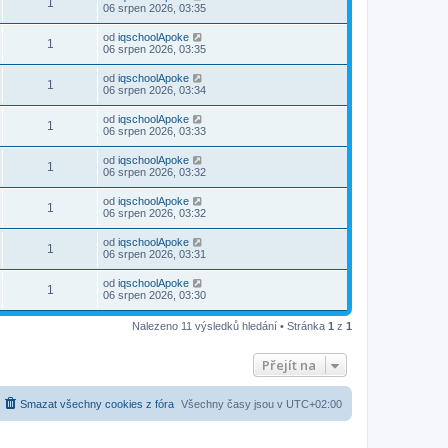
1
06 srpen 2026, 03:35
od
iqschoolApoke
1
06 srpen 2026, 03:35
od
iqschoolApoke
1
06 srpen 2026, 03:34
od
iqschoolApoke
1
06 srpen 2026, 03:33
od
iqschoolApoke
1
06 srpen 2026, 03:32
od
iqschoolApoke
1
06 srpen 2026, 03:32
od
iqschoolApoke
1
06 srpen 2026, 03:31
od
iqschoolApoke
1
06 srpen 2026, 03:30
Nalezeno 11 výsledků hledání • Stránka
1
z
1
Přejít na
Smazat všechny cookies z fóra
Všechny časy jsou v
UTC+02:00