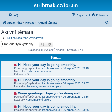
stribrnak.cz/forum
FAQ
Registrovat
Přihlásit se
H
Obsah fóra
Hledat
Aktivní témata
l
Aktivní témata
e
Přejít na rozšířené vyhledávání
d
Hledat
Pokročilé hledání
a
Nalezeno 11 výsledků hledání • Stránka
1
z
1
t
Témata
N
Hi! Hope your day is going smoothly.
o
Poslední příspěvek od
iqschoolApoke
«
06 srpen 2026, 03:40
v
Napsal v
Řády a vyznamenání
ý
Odpovědi:
5
p
ř
N
Hi! Hope your day is going smoothly.
í
o
Poslední příspěvek od
iqschoolApoke
«
06 srpen 2026, 03:37
s
v
Napsal v
Literatura, katalogy, časopisy
p
ý
ě
p
N
Warm greetings! Hope you're doing well.
v
ř
o
Poslední příspěvek od
iqschoolApoke
«
06 srpen 2026, 03:36
e
í
v
Napsal v
Numismatické aukce
k
s
ý
p
p
N
Hi! Hope your day is going smoothly.
ě
ř
o
v
Poslední příspěvek od
iqschoolApoke
«
06 srpen 2026, 03:35
í
v