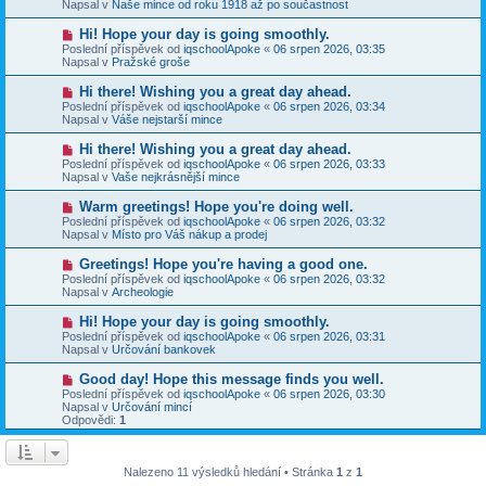
e
Napsal v
Naše mince od roku 1918 až po součastnost
s
ý
k
p
p
N
Hi! Hope your day is going smoothly.
ě
ř
o
v
Poslední příspěvek od
iqschoolApoke
«
06 srpen 2026, 03:35
í
v
e
Napsal v
Pražské groše
s
ý
k
p
p
N
Hi there! Wishing you a great day ahead.
ě
ř
o
v
Poslední příspěvek od
iqschoolApoke
«
06 srpen 2026, 03:34
í
v
e
Napsal v
Váše nejstarší mince
s
ý
k
p
p
N
Hi there! Wishing you a great day ahead.
ě
ř
o
v
Poslední příspěvek od
iqschoolApoke
«
06 srpen 2026, 03:33
í
v
e
Napsal v
Vaše nejkrásnější mince
s
ý
k
p
p
N
Warm greetings! Hope you're doing well.
ě
ř
o
v
Poslední příspěvek od
iqschoolApoke
«
06 srpen 2026, 03:32
í
v
e
Napsal v
Místo pro Váš nákup a prodej
s
ý
k
p
p
N
Greetings! Hope you're having a good one.
ě
ř
o
v
Poslední příspěvek od
iqschoolApoke
«
06 srpen 2026, 03:32
í
v
e
Napsal v
Archeologie
s
ý
k
p
p
N
Hi! Hope your day is going smoothly.
ě
ř
o
v
Poslední příspěvek od
iqschoolApoke
«
06 srpen 2026, 03:31
í
v
e
Napsal v
Určování bankovek
s
ý
k
p
p
N
Good day! Hope this message finds you well.
ě
ř
o
v
Poslední příspěvek od
iqschoolApoke
«
06 srpen 2026, 03:30
í
v
e
Napsal v
Určování mincí
s
ý
k
Odpovědi:
1
p
p
ě
ř
v
í
e
s
Nalezeno 11 výsledků hledání • Stránka
1
z
1
k
p