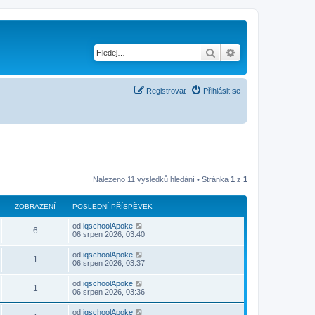
Hledat
Pokročilé hledání
Registrovat
Přihlásit se
Nalezeno 11 výsledků hledání • Stránka
1
z
1
ZOBRAZENÍ
POSLEDNÍ PŘÍSPĚVEK
od
iqschoolApoke
6
06 srpen 2026, 03:40
od
iqschoolApoke
1
06 srpen 2026, 03:37
od
iqschoolApoke
1
06 srpen 2026, 03:36
od
iqschoolApoke