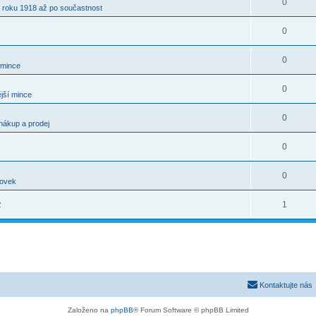
0
 roku 1918 až po součastnost
0
0
 mince
0
jší mince
0
nákup a prodej
0
0
kovek
.
1
í
Kontaktujte nás
Založeno na
phpBB
® Forum Software © phpBB Limited