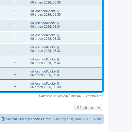
1
06 srpen 2026, 03:35
od
iqschoolApoke
1
06 srpen 2026, 03:35
od
iqschoolApoke
1
06 srpen 2026, 03:34
od
iqschoolApoke
1
06 srpen 2026, 03:33
od
iqschoolApoke
1
06 srpen 2026, 03:32
od
iqschoolApoke
1
06 srpen 2026, 03:32
od
iqschoolApoke
1
06 srpen 2026, 03:31
od
iqschoolApoke
1
06 srpen 2026, 03:30
Nalezeno 11 výsledků hledání • Stránka
1
z
1
Přejít na
Smazat všechny cookies z fóra
Všechny časy jsou v
UTC+02:00