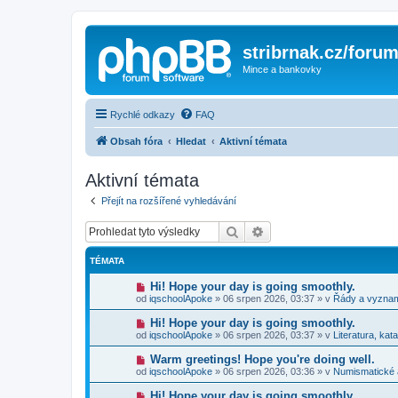
stribrnak.cz/foru
Mince a bankovky
Rychlé odkazy
FAQ
Obsah fóra
Hledat
Aktivní témata
Aktivní témata
Přejít na rozšířené vyhledávání
Hledat
Pokročilé hledání
TÉMATA
N
Hi! Hope your day is going smoothly.
o
od
iqschoolApoke
»
06 srpen 2026, 03:37
» v
Řády a vyzna
v
ý
N
Hi! Hope your day is going smoothly.
p
o
od
iqschoolApoke
»
06 srpen 2026, 03:37
» v
Literatura, kat
ř
v
í
ý
N
Warm greetings! Hope you're doing well.
s
p
o
p
od
iqschoolApoke
»
06 srpen 2026, 03:36
» v
Numismatické
ř
v
ě
í
ý
v
N
Hi! Hope your day is going smoothly.
s