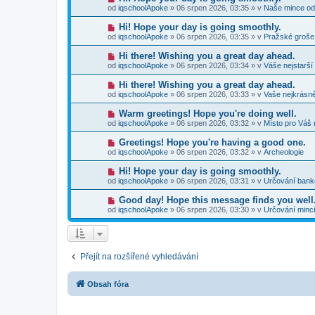
p
e
o
p
od
iqschoolApoke
»
06 srpen 2026, 03:35
» v
Naše mince od
ř
k
v
ě
í
ý
v
N
Hi! Hope your day is going smoothly.
s
p
e
o
p
od
iqschoolApoke
»
06 srpen 2026, 03:35
» v
Pražské groše
ř
k
v
ě
í
ý
v
N
Hi there! Wishing you a great day ahead.
s
p
e
o
p
od
iqschoolApoke
»
06 srpen 2026, 03:34
» v
Váše nejstarší
ř
k
v
ě
í
ý
v
N
Hi there! Wishing you a great day ahead.
s
p
e
o
p
od
iqschoolApoke
»
06 srpen 2026, 03:33
» v
Vaše nejkrásně
ř
k
v
ě
í
ý
v
N
Warm greetings! Hope you're doing well.
s
p
e
o
p
od
iqschoolApoke
»
06 srpen 2026, 03:32
» v
Místo pro Váš 
ř
k
v
ě
í
ý
v
N
Greetings! Hope you're having a good one.
s
p
e
o
p
od
iqschoolApoke
»
06 srpen 2026, 03:32
» v
Archeologie
ř
k
v
ě
í
ý
v
N
Hi! Hope your day is going smoothly.
s
p
e
o
p
od
iqschoolApoke
»
06 srpen 2026, 03:31
» v
Určování ban
ř
k
v
ě
í
ý
v
N
Good day! Hope this message finds you well
s
p
e
o
p
od
iqschoolApoke
»
06 srpen 2026, 03:30
» v
Určování minc
ř
k
v
ě
í
ý
v
s
p
e
p
ř
k
ě
í
v
Přejít na rozšířené vyhledávání
s
e
p
k
ě
v
Obsah fóra
e
k