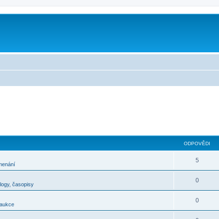
m
ODPOVĚDI
5
menání
0
alogy, časopisy
0
 aukce