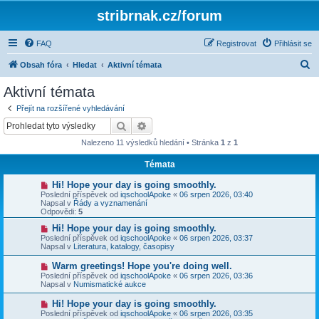
stribrnak.cz/forum
FAQ
Registrovat
Přihlásit se
H
Obsah fóra
Hledat
Aktivní témata
l
Aktivní témata
e
Přejít na rozšířené vyhledávání
d
Hledat
Pokročilé hledání
a
Nalezeno 11 výsledků hledání • Stránka
1
z
1
t
Témata
N
Hi! Hope your day is going smoothly.
o
Poslední příspěvek od
iqschoolApoke
«
06 srpen 2026, 03:40
v
Napsal v
Řády a vyznamenání
ý
Odpovědi:
5
p
ř
N
Hi! Hope your day is going smoothly.
í
o
Poslední příspěvek od
iqschoolApoke
«
06 srpen 2026, 03:37
s
v
Napsal v
Literatura, katalogy, časopisy
p
ý
ě
p
N
Warm greetings! Hope you're doing well.
v
ř
o
Poslední příspěvek od
iqschoolApoke
«
06 srpen 2026, 03:36
e
í
v
Napsal v
Numismatické aukce
k
s
ý
p
p
N
Hi! Hope your day is going smoothly.
ě
ř
o
v
Poslední příspěvek od
iqschoolApoke
«
06 srpen 2026, 03:35
í
v