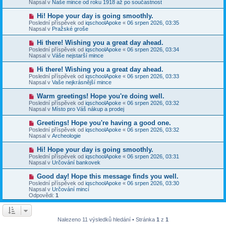
e
Napsal v
Naše mince od roku 1918 až po součastnost
s
ý
k
p
p
N
Hi! Hope your day is going smoothly.
ě
ř
o
v
Poslední příspěvek od
iqschoolApoke
«
06 srpen 2026, 03:35
í
v
e
Napsal v
Pražské groše
s
ý
k
p
p
N
Hi there! Wishing you a great day ahead.
ě
ř
o
v
Poslední příspěvek od
iqschoolApoke
«
06 srpen 2026, 03:34
í
v
e
Napsal v
Váše nejstarší mince
s
ý
k
p
p
N
Hi there! Wishing you a great day ahead.
ě
ř
o
v
Poslední příspěvek od
iqschoolApoke
«
06 srpen 2026, 03:33
í
v
e
Napsal v
Vaše nejkrásnější mince
s
ý
k
p
p
N
Warm greetings! Hope you're doing well.
ě
ř
o
v
Poslední příspěvek od
iqschoolApoke
«
06 srpen 2026, 03:32
í
v
e
Napsal v
Místo pro Váš nákup a prodej
s
ý
k
p
p
N
Greetings! Hope you're having a good one.
ě
ř
o
v
Poslední příspěvek od
iqschoolApoke
«
06 srpen 2026, 03:32
í
v
e
Napsal v
Archeologie
s
ý
k
p
p
N
Hi! Hope your day is going smoothly.
ě
ř
o
v
Poslední příspěvek od
iqschoolApoke
«
06 srpen 2026, 03:31
í
v
e
Napsal v
Určování bankovek
s
ý
k
p
p
N
Good day! Hope this message finds you well.
ě
ř
o
v
Poslední příspěvek od
iqschoolApoke
«
06 srpen 2026, 03:30
í
v
e
Napsal v
Určování mincí
s
ý
k
Odpovědi:
1
p
p
ě
ř
v
í
e
s
Nalezeno 11 výsledků hledání • Stránka
1
z
1
k
p