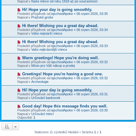
e
Napsal v
Naše mince od roku 1918 až po součastnost
s
ý
k
p
p
N
Hi! Hope your day is going smoothly.
ě
ř
o
v
Poslední příspěvek od
iqschoolApoke
«
06 srpen 2026, 03:35
í
v
e
Napsal v
Pražské groše
s
ý
k
p
p
N
Hi there! Wishing you a great day ahead.
ě
ř
o
v
Poslední příspěvek od
iqschoolApoke
«
06 srpen 2026, 03:34
í
v
e
Napsal v
Váše nejstarší mince
s
ý
k
p
p
N
Hi there! Wishing you a great day ahead.
ě
ř
o
v
Poslední příspěvek od
iqschoolApoke
«
06 srpen 2026, 03:33
í
v
e
Napsal v
Vaše nejkrásnější mince
s
ý
k
p
p
N
Warm greetings! Hope you're doing well.
ě
ř
o
v
Poslední příspěvek od
iqschoolApoke
«
06 srpen 2026, 03:32
í
v
e
Napsal v
Místo pro Váš nákup a prodej
s
ý
k
p
p
N
Greetings! Hope you're having a good one.
ě
ř
o
v
Poslední příspěvek od
iqschoolApoke
«
06 srpen 2026, 03:32
í
v
e
Napsal v
Archeologie
s
ý
k
p
p
N
Hi! Hope your day is going smoothly.
ě
ř
o
v
Poslední příspěvek od
iqschoolApoke
«
06 srpen 2026, 03:31
í
v
e
Napsal v
Určování bankovek
s
ý
k
p
p
N
Good day! Hope this message finds you well.
ě
ř
o
v
Poslední příspěvek od
iqschoolApoke
«
06 srpen 2026, 03:30
í
v
e
Napsal v
Určování mincí
s
ý
k
Odpovědi:
1
p
p
ě
ř
v
í
e
s
Nalezeno 11 výsledků hledání • Stránka
1
z
1
k
p