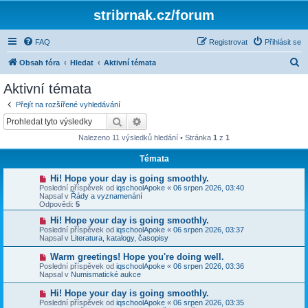
stribrnak.cz/forum
FAQ
Registrovat
Přihlásit se
H
Obsah fóra
Hledat
Aktivní témata
l
Aktivní témata
e
Přejít na rozšířené vyhledávání
d
Hledat
Pokročilé hledání
a
Nalezeno 11 výsledků hledání • Stránka
1
z
1
t
Témata
N
Hi! Hope your day is going smoothly.
o
Poslední příspěvek od
iqschoolApoke
«
06 srpen 2026, 03:40
v
Napsal v
Řády a vyznamenání
ý
Odpovědi:
5
p
ř
N
Hi! Hope your day is going smoothly.
í
o
Poslední příspěvek od
iqschoolApoke
«
06 srpen 2026, 03:37
s
v
Napsal v
Literatura, katalogy, časopisy
p
ý
ě
p
N
Warm greetings! Hope you're doing well.
v
ř
o
Poslední příspěvek od
iqschoolApoke
«
06 srpen 2026, 03:36
e
í
v
Napsal v
Numismatické aukce
k
s
ý
p
p
N
Hi! Hope your day is going smoothly.
ě
ř
o
v
Poslední příspěvek od
iqschoolApoke
«
06 srpen 2026, 03:35
í
v