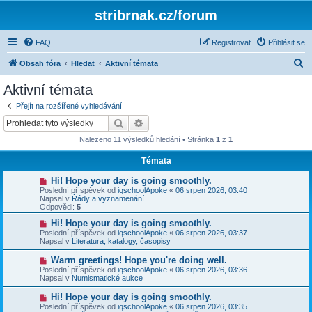
stribrnak.cz/forum
FAQ
Registrovat
Přihlásit se
H
Obsah fóra
Hledat
Aktivní témata
l
Aktivní témata
e
Přejít na rozšířené vyhledávání
d
Hledat
Pokročilé hledání
a
Nalezeno 11 výsledků hledání • Stránka
1
z
1
t
Témata
N
Hi! Hope your day is going smoothly.
o
Poslední příspěvek od
iqschoolApoke
«
06 srpen 2026, 03:40
v
Napsal v
Řády a vyznamenání
ý
Odpovědi:
5
p
ř
N
Hi! Hope your day is going smoothly.
í
o
Poslední příspěvek od
iqschoolApoke
«
06 srpen 2026, 03:37
s
v
Napsal v
Literatura, katalogy, časopisy
p
ý
ě
p
N
Warm greetings! Hope you're doing well.
v
ř
o
Poslední příspěvek od
iqschoolApoke
«
06 srpen 2026, 03:36
e
í
v
Napsal v
Numismatické aukce
k
s
ý
p
p
N
Hi! Hope your day is going smoothly.
ě
ř
o
v
Poslední příspěvek od
iqschoolApoke
«
06 srpen 2026, 03:35
í
v