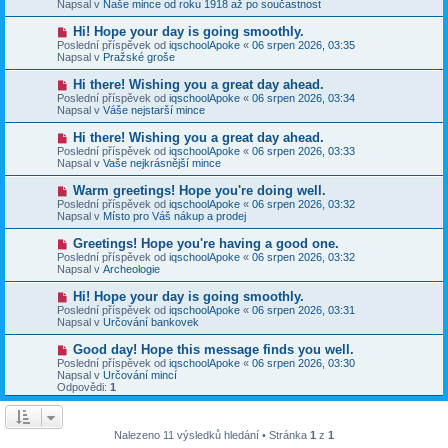
e
Napsal v
Naše mince od roku 1918 až po součastnost
s
ý
k
p
p
N
Hi! Hope your day is going smoothly.
ě
ř
o
v
Poslední příspěvek od
iqschoolApoke
«
06 srpen 2026, 03:35
í
v
e
Napsal v
Pražské groše
s
ý
k
p
p
N
Hi there! Wishing you a great day ahead.
ě
ř
o
v
Poslední příspěvek od
iqschoolApoke
«
06 srpen 2026, 03:34
í
v
e
Napsal v
Váše nejstarší mince
s
ý
k
p
p
N
Hi there! Wishing you a great day ahead.
ě
ř
o
v
Poslední příspěvek od
iqschoolApoke
«
06 srpen 2026, 03:33
í
v
e
Napsal v
Vaše nejkrásnější mince
s
ý
k
p
p
N
Warm greetings! Hope you're doing well.
ě
ř
o
v
Poslední příspěvek od
iqschoolApoke
«
06 srpen 2026, 03:32
í
v
e
Napsal v
Místo pro Váš nákup a prodej
s
ý
k
p
p
N
Greetings! Hope you're having a good one.
ě
ř
o
v
Poslední příspěvek od
iqschoolApoke
«
06 srpen 2026, 03:32
í
v
e
Napsal v
Archeologie
s
ý
k
p
p
N
Hi! Hope your day is going smoothly.
ě
ř
o
v
Poslední příspěvek od
iqschoolApoke
«
06 srpen 2026, 03:31
í
v
e
Napsal v
Určování bankovek
s
ý
k
p
p
N
Good day! Hope this message finds you well.
ě
ř
o
v
Poslední příspěvek od
iqschoolApoke
«
06 srpen 2026, 03:30
í
v
e
Napsal v
Určování mincí
s
ý
k
Odpovědi:
1
p
p
ě
ř
v
í
e
s
Nalezeno 11 výsledků hledání • Stránka
1
z
1
k
p