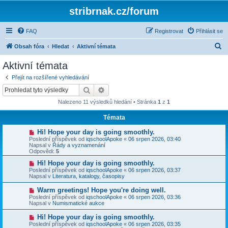
stribrnak.cz/forum
FAQ
Registrovat
Přihlásit se
H
Obsah fóra
Hledat
Aktivní témata
l
Aktivní témata
e
Přejít na rozšířené vyhledávání
d
Hledat
Pokročilé hledání
a
Nalezeno 11 výsledků hledání • Stránka
1
z
1
t
Témata
N
Hi! Hope your day is going smoothly.
o
Poslední příspěvek od
iqschoolApoke
«
06 srpen 2026, 03:40
v
Napsal v
Řády a vyznamenání
ý
Odpovědi:
5
p
ř
N
Hi! Hope your day is going smoothly.
í
o
Poslední příspěvek od
iqschoolApoke
«
06 srpen 2026, 03:37
s
v
Napsal v
Literatura, katalogy, časopisy
p
ý
ě
p
N
Warm greetings! Hope you're doing well.
v
ř
o
Poslední příspěvek od
iqschoolApoke
«
06 srpen 2026, 03:36
e
í
v
Napsal v
Numismatické aukce
k
s
ý
p
p
N
Hi! Hope your day is going smoothly.
ě
ř
o
v
Poslední příspěvek od
iqschoolApoke
«
06 srpen 2026, 03:35
í
v