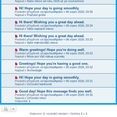
e
Napsal v
Naše mince od roku 1918 až po součastnost
s
ý
k
p
p
N
Hi! Hope your day is going smoothly.
ě
ř
o
v
Poslední příspěvek od
iqschoolApoke
«
06 srpen 2026, 03:35
í
v
e
Napsal v
Pražské groše
s
ý
k
p
p
N
Hi there! Wishing you a great day ahead.
ě
ř
o
v
Poslední příspěvek od
iqschoolApoke
«
06 srpen 2026, 03:34
í
v
e
Napsal v
Váše nejstarší mince
s
ý
k
p
p
N
Hi there! Wishing you a great day ahead.
ě
ř
o
v
Poslední příspěvek od
iqschoolApoke
«
06 srpen 2026, 03:33
í
v
e
Napsal v
Vaše nejkrásnější mince
s
ý
k
p
p
N
Warm greetings! Hope you're doing well.
ě
ř
o
v
Poslední příspěvek od
iqschoolApoke
«
06 srpen 2026, 03:32
í
v
e
Napsal v
Místo pro Váš nákup a prodej
s
ý
k
p
p
N
Greetings! Hope you're having a good one.
ě
ř
o
v
Poslední příspěvek od
iqschoolApoke
«
06 srpen 2026, 03:32
í
v
e
Napsal v
Archeologie
s
ý
k
p
p
N
Hi! Hope your day is going smoothly.
ě
ř
o
v
Poslední příspěvek od
iqschoolApoke
«
06 srpen 2026, 03:31
í
v
e
Napsal v
Určování bankovek
s
ý
k
p
p
N
Good day! Hope this message finds you well.
ě
ř
o
v
Poslední příspěvek od
iqschoolApoke
«
06 srpen 2026, 03:30
í
v
e
Napsal v
Určování mincí
s
ý
k
Odpovědi:
1
p
p
ě
ř
v
í
e
s
Nalezeno 11 výsledků hledání • Stránka
1
z
1
k
p