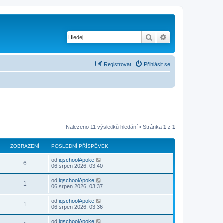
Hledat
Pokročilé hledání
Registrovat
Přihlásit se
Nalezeno 11 výsledků hledání • Stránka
1
z
1
ZOBRAZENÍ
POSLEDNÍ PŘÍSPĚVEK
od
iqschoolApoke
6
06 srpen 2026, 03:40
od
iqschoolApoke
1
06 srpen 2026, 03:37
od
iqschoolApoke
1
06 srpen 2026, 03:36
od
iqschoolApoke