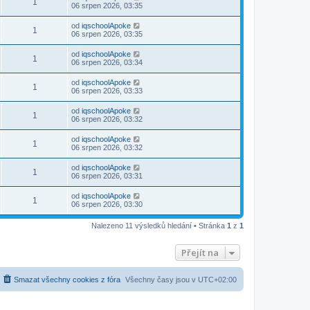
1
06 srpen 2026, 03:35
od
iqschoolApoke
1
06 srpen 2026, 03:35
od
iqschoolApoke
1
06 srpen 2026, 03:34
od
iqschoolApoke
1
06 srpen 2026, 03:33
od
iqschoolApoke
1
06 srpen 2026, 03:32
od
iqschoolApoke
1
06 srpen 2026, 03:32
od
iqschoolApoke
1
06 srpen 2026, 03:31
od
iqschoolApoke
1
06 srpen 2026, 03:30
Nalezeno 11 výsledků hledání • Stránka
1
z
1
Přejít na
Smazat všechny cookies z fóra
Všechny časy jsou v
UTC+02:00