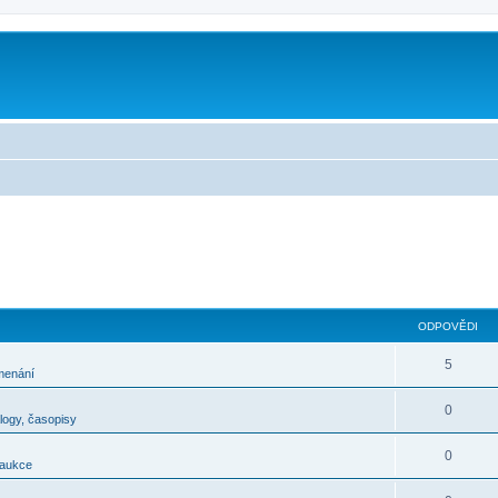
m
ODPOVĚDI
5
menání
0
alogy, časopisy
0
 aukce