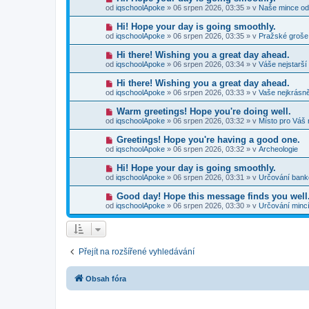
p
e
o
p
od
iqschoolApoke
»
06 srpen 2026, 03:35
» v
Naše mince od
ř
k
v
ě
í
ý
v
N
Hi! Hope your day is going smoothly.
s
p
e
o
p
od
iqschoolApoke
»
06 srpen 2026, 03:35
» v
Pražské groše
ř
k
v
ě
í
ý
v
N
Hi there! Wishing you a great day ahead.
s
p
e
o
p
od
iqschoolApoke
»
06 srpen 2026, 03:34
» v
Váše nejstarší
ř
k
v
ě
í
ý
v
N
Hi there! Wishing you a great day ahead.
s
p
e
o
p
od
iqschoolApoke
»
06 srpen 2026, 03:33
» v
Vaše nejkrásně
ř
k
v
ě
í
ý
v
N
Warm greetings! Hope you're doing well.
s
p
e
o
p
od
iqschoolApoke
»
06 srpen 2026, 03:32
» v
Místo pro Váš 
ř
k
v
ě
í
ý
v
N
Greetings! Hope you're having a good one.
s
p
e
o
p
od
iqschoolApoke
»
06 srpen 2026, 03:32
» v
Archeologie
ř
k
v
ě
í
ý
v
N
Hi! Hope your day is going smoothly.
s
p
e
o
p
od
iqschoolApoke
»
06 srpen 2026, 03:31
» v
Určování ban
ř
k
v
ě
í
ý
v
N
Good day! Hope this message finds you well
s
p
e
o
p
od
iqschoolApoke
»
06 srpen 2026, 03:30
» v
Určování minc
ř
k
v
ě
í
ý
v
s
p
e
p
ř
k
ě
í
v
Přejít na rozšířené vyhledávání
s
e
p
k
ě
v
Obsah fóra
e
k