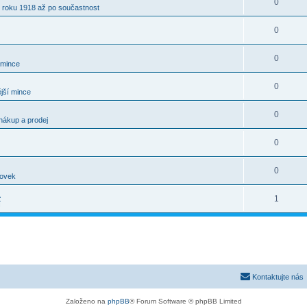
0
 roku 1918 až po součastnost
0
0
 mince
0
jší mince
0
nákup a prodej
0
0
kovek
.
1
í
Kontaktujte nás
Založeno na
phpBB
® Forum Software © phpBB Limited