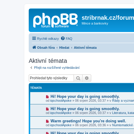
stribrnak.cz/foru
Mince a bankovky
Rychlé odkazy
FAQ
Obsah fóra
Hledat
Aktivní témata
Aktivní témata
Přejít na rozšířené vyhledávání
Hledat
Pokročilé hledání
TÉMATA
N
Hi! Hope your day is going smoothly.
o
od
iqschoolApoke
»
06 srpen 2026, 03:37
» v
Řády a vyzna
v
ý
N
Hi! Hope your day is going smoothly.
p
o
od
iqschoolApoke
»
06 srpen 2026, 03:37
» v
Literatura, kat
ř
v
í
ý
N
Warm greetings! Hope you're doing well.
s
p
o
p
od
iqschoolApoke
»
06 srpen 2026, 03:36
» v
Numismatické
ř
v
ě
í
ý
v
N
Hi! Hope your day is going smoothly.
s