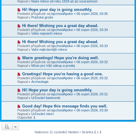
e
Napsal v
Naše mince od roku 1918 až po součastnost
s
ý
k
p
p
N
Hi! Hope your day is going smoothly.
ě
ř
o
v
Poslední příspěvek od
iqschoolApoke
«
06 srpen 2026, 03:35
í
v
e
Napsal v
Pražské groše
s
ý
k
p
p
N
Hi there! Wishing you a great day ahead.
ě
ř
o
v
Poslední příspěvek od
iqschoolApoke
«
06 srpen 2026, 03:34
í
v
e
Napsal v
Váše nejstarší mince
s
ý
k
p
p
N
Hi there! Wishing you a great day ahead.
ě
ř
o
v
Poslední příspěvek od
iqschoolApoke
«
06 srpen 2026, 03:33
í
v
e
Napsal v
Vaše nejkrásnější mince
s
ý
k
p
p
N
Warm greetings! Hope you're doing well.
ě
ř
o
v
Poslední příspěvek od
iqschoolApoke
«
06 srpen 2026, 03:32
í
v
e
Napsal v
Místo pro Váš nákup a prodej
s
ý
k
p
p
N
Greetings! Hope you're having a good one.
ě
ř
o
v
Poslední příspěvek od
iqschoolApoke
«
06 srpen 2026, 03:32
í
v
e
Napsal v
Archeologie
s
ý
k
p
p
N
Hi! Hope your day is going smoothly.
ě
ř
o
v
Poslední příspěvek od
iqschoolApoke
«
06 srpen 2026, 03:31
í
v
e
Napsal v
Určování bankovek
s
ý
k
p
p
N
Good day! Hope this message finds you well.
ě
ř
o
v
Poslední příspěvek od
iqschoolApoke
«
06 srpen 2026, 03:30
í
v
e
Napsal v
Určování mincí
s
ý
k
Odpovědi:
1
p
p
ě
ř
v
í
e
s
Nalezeno 11 výsledků hledání • Stránka
1
z
1
k
p