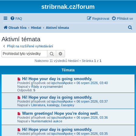
stribrnak.cz/forum
FAQ
Registrovat
Přihlásit se
H
Obsah fóra
Hledat
Aktivní témata
l
Aktivní témata
e
Přejít na rozšířené vyhledávání
d
Hledat
Pokročilé hledání
a
Nalezeno 11 výsledků hledání • Stránka
1
z
1
t
Témata
N
Hi! Hope your day is going smoothly.
o
Poslední příspěvek od
iqschoolApoke
«
06 srpen 2026, 03:40
v
Napsal v
Řády a vyznamenání
ý
Odpovědi:
5
p
ř
N
Hi! Hope your day is going smoothly.
í
o
Poslední příspěvek od
iqschoolApoke
«
06 srpen 2026, 03:37
s
v
Napsal v
Literatura, katalogy, časopisy
p
ý
ě
p
N
Warm greetings! Hope you're doing well.
v
ř
o
Poslední příspěvek od
iqschoolApoke
«
06 srpen 2026, 03:36
e
í
v
Napsal v
Numismatické aukce
k
s
ý
p
p
N
Hi! Hope your day is going smoothly.
ě
ř
o
v
Poslední příspěvek od
iqschoolApoke
«
06 srpen 2026, 03:35
í
v