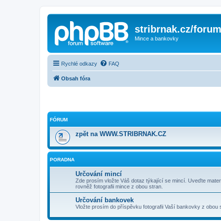
stribrnak.cz/foru
Mince a bankovky
Rychlé odkazy
FAQ
Obsah fóra
FÓRUM
zpět na WWW.STRIBRNAK.CZ
PORADNA
Určování mincí
Zde prosím vložte Váš dotaz týkající se mincí. Uveďte materi
rovněž fotografii mince z obou stran.
Určování bankovek
Vložte prosím do příspěvku fotografii Vaší bankovky z obou 