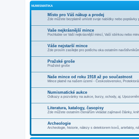
NUMISMATIKA
Místo pro Váš nákup a prodej
Zde můžete bezplatně umístit svoje nabídky nebo poptávky 
Vaše nejkrásnější mince
Pochlubte se Vaší nejkrásnější mincí, Vaší sbírkou nebo minc
Váše nejstarší mince
Zde prosím zasílejte pro potěchu oka ostatním navštěvníkům
Pražské groše
Pražské groše
Naše mince od roku 1918 až po součastnost
Mince platné na našem území - Československo, Protektorát
Numismatické aukce
Odkazy a pozvánky na aukce, burzy, ochody, aj. Upozorněn
Literatura, katalogy, časopisy
Zde můžete ostatním čtenářům vkládat zajímavé články, knih
Archeologie
Archeologie, historie, nálezy s detektorem kovů, artefakty, nál