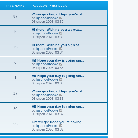
r
p
a
PŘÍSPĚVKY
POSLEDNÍ PŘÍSPĚVEK
o
z
s
i
Warm greetings! Hope you're d…
l
t
87
Z
od
iqschoolApoke
e
p
o
06 srpen 2026, 03:32
d
o
b
n
s
r
í
Hi there! Wishing you a great…
l
16
a
p
Z
od
iqschoolApoke
e
z
ř
o
06 srpen 2026, 03:33
d
i
í
b
n
t
s
r
Hi there! Wishing you a great…
í
15
p
p
a
Z
od
iqschoolApoke
p
o
ě
z
o
06 srpen 2026, 03:34
ř
s
v
i
b
í
l
e
t
r
s
Hi! Hope your day is going sm…
e
6
k
p
a
p
Z
od
iqschoolApoke
d
o
z
ě
o
06 srpen 2026, 03:35
n
s
i
v
b
í
l
t
e
r
Hi! Hope your day is going sm…
p
e
1
p
k
a
Z
od
iqschoolApoke
ř
d
o
z
o
06 srpen 2026, 03:35
í
n
s
i
b
s
í
l
t
r
Warm greetings! Hope you're d…
p
p
e
27
p
a
Z
od
iqschoolApoke
ě
ř
d
o
z
o
06 srpen 2026, 03:36
v
í
n
s
i
b
e
s
í
l
t
r
k
Hi! Hope your day is going sm…
p
p
e
26
p
a
Z
od
iqschoolApoke
ě
ř
d
o
z
o
06 srpen 2026, 03:37
v
í
n
s
i
b
e
s
í
l
t
r
k
Greetings! Hope you're having…
p
p
e
55
p
a
Z
od
iqschoolApoke
ě
ř
d
o
z
o
06 srpen 2026, 03:32
v
í
n
s
i
b
e
s
í
l
t
r
k
p