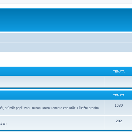
m
TÉMATA
TÉMATA
1680
ál, průměr popř. váhu mince, kterou chcete zde určit. Přiložte prosím
202
stran.