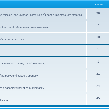
TÉMATA
68
po mincích, bankovkách, literatuře a různém numismatickém materiálu.
7
í která je dle Vašeho názoru nejkrasnější.
10
 Vaše nejstarší mince.
5
1
, Slovensko, ČSSR, Česká republika,...
21
í na podvodné aukce a obchody.
24
y a časopisy týkající se numismatiky.
45
ezy, aj.