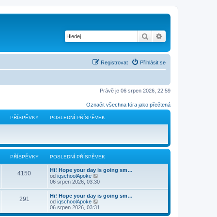
Hledat
Pokročilé hledání
Registrovat
Přihlásit se
Právě je 06 srpen 2026, 22:59
Označit všechna fóra jako přečtená
PŘÍSPĚVKY
POSLEDNÍ PŘÍSPĚVEK
PŘÍSPĚVKY
POSLEDNÍ PŘÍSPĚVEK
Hi! Hope your day is going sm…
4150
Z
od
iqschoolApoke
o
06 srpen 2026, 03:30
b
r
Hi! Hope your day is going sm…
291
a
Z
od
iqschoolApoke
z
o
06 srpen 2026, 03:31
i
b
t