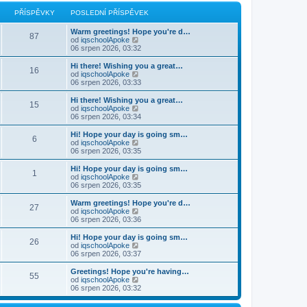
r
p
a
PŘÍSPĚVKY
POSLEDNÍ PŘÍSPĚVEK
o
z
s
i
Warm greetings! Hope you're d…
l
t
87
Z
od
iqschoolApoke
e
p
o
06 srpen 2026, 03:32
d
o
b
n
s
r
í
Hi there! Wishing you a great…
l
16
a
p
Z
od
iqschoolApoke
e
z
ř
o
06 srpen 2026, 03:33
d
i
í
b
n
t
s
r
Hi there! Wishing you a great…
í
15
p
p
a
Z
od
iqschoolApoke
p
o
ě
z
o
06 srpen 2026, 03:34
ř
s
v
i
b
í
l
e
t
r
s
Hi! Hope your day is going sm…
e
6
k
p
a
p
Z
od
iqschoolApoke
d
o
z
ě
o
06 srpen 2026, 03:35
n
s
i
v
b
í
l
t
e
r
Hi! Hope your day is going sm…
p
e
1
p
k
a
Z
od
iqschoolApoke
ř
d
o
z
o
06 srpen 2026, 03:35
í
n
s
i
b
s
í
l
t
r
Warm greetings! Hope you're d…
p
p
e
27
p
a
Z
od
iqschoolApoke
ě
ř
d
o
z
o
06 srpen 2026, 03:36
v
í
n
s
i
b
e
s
í
l
t
r
k
Hi! Hope your day is going sm…
p
p
e
26
p
a
Z
od
iqschoolApoke
ě
ř
d
o
z
o
06 srpen 2026, 03:37
v
í
n
s
i
b
e
s
í
l
t
r
k
Greetings! Hope you're having…
p
p
e
55
p
a
Z
od
iqschoolApoke
ě
ř
d
o
z
o
06 srpen 2026, 03:32
v
í
n
s
i
b
e
s
í
l
t
r
k
p