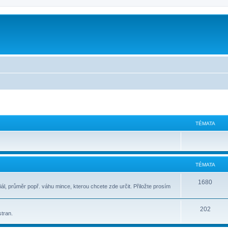
m
TÉMATA
TÉMATA
1680
ál, průměr popř. váhu mince, kterou chcete zde určit. Přiložte prosím
202
stran.