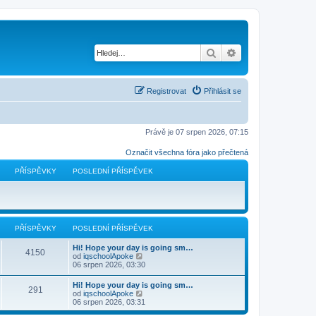
Hledat
Pokročilé hledání
Registrovat
Přihlásit se
Právě je 07 srpen 2026, 07:15
Označit všechna fóra jako přečtená
PŘÍSPĚVKY
POSLEDNÍ PŘÍSPĚVEK
PŘÍSPĚVKY
POSLEDNÍ PŘÍSPĚVEK
Hi! Hope your day is going sm…
4150
Z
od
iqschoolApoke
o
06 srpen 2026, 03:30
b
r
Hi! Hope your day is going sm…
291
a
Z
od
iqschoolApoke
z
o
06 srpen 2026, 03:31
i
b
t