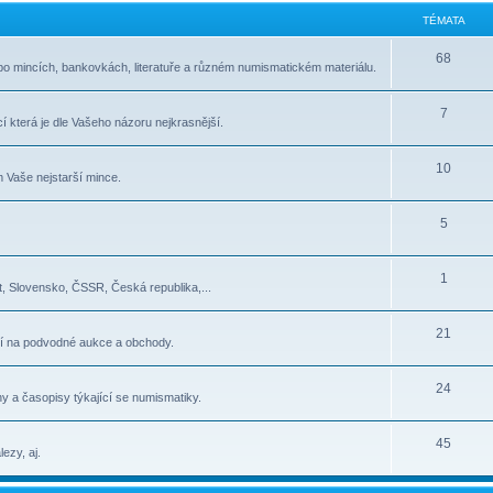
TÉMATA
68
po mincích, bankovkách, literatuře a různém numismatickém materiálu.
7
í která je dle Vašeho názoru nejkrasnější.
10
 Vaše nejstarší mince.
5
1
, Slovensko, ČSSR, Česká republika,...
21
í na podvodné aukce a obchody.
24
y a časopisy týkající se numismatiky.
45
ezy, aj.