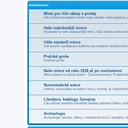
NUMISMATIKA
Místo pro Váš nákup a prodej
Zde můžete bezplatně umístit svoje nabídky nebo poptávky 
Vaše nejkrásnější mince
Pochlubte se Vaší nejkrásnější mincí, Vaší sbírkou nebo minc
Váše nejstarší mince
Zde prosím zasílejte pro potěchu oka ostatním navštěvníkům
Pražské groše
Pražské groše
Naše mince od roku 1918 až po součastnost
Mince platné na našem území - Československo, Protektorát
Numismatické aukce
Odkazy a pozvánky na aukce, burzy, ochody, aj. Upozorněn
Literatura, katalogy, časopisy
Zde můžete ostatním čtenářům vkládat zajímavé články, knih
Archeologie
Archeologie, historie, nálezy s detektorem kovů, artefakty, nál