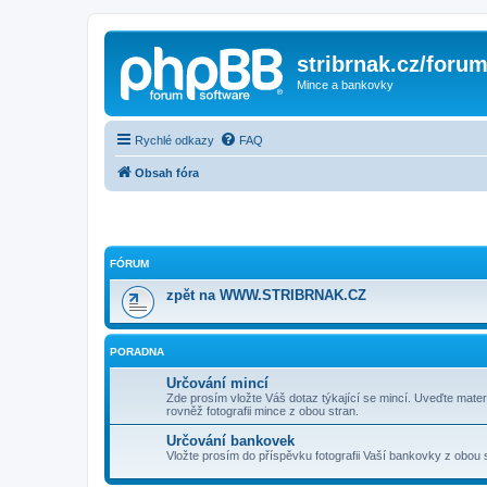
stribrnak.cz/foru
Mince a bankovky
Rychlé odkazy
FAQ
Obsah fóra
FÓRUM
zpět na WWW.STRIBRNAK.CZ
PORADNA
Určování mincí
Zde prosím vložte Váš dotaz týkající se mincí. Uveďte materi
rovněž fotografii mince z obou stran.
Určování bankovek
Vložte prosím do příspěvku fotografii Vaší bankovky z obou 