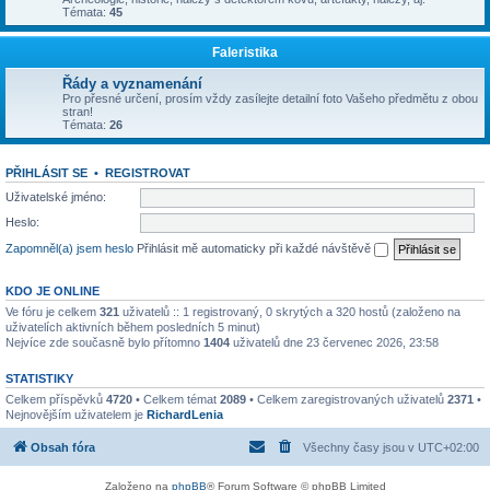
Témata:
45
Faleristika
Řády a vyznamenání
Pro přesné určení, prosím vždy zasílejte detailní foto Vašeho předmětu z obou
stran!
Témata:
26
PŘIHLÁSIT SE
•
REGISTROVAT
Uživatelské jméno:
Heslo:
Zapomněl(a) jsem heslo
Přihlásit mě automaticky při každé návštěvě
KDO JE ONLINE
Ve fóru je celkem
321
uživatelů :: 1 registrovaný, 0 skrytých a 320 hostů (založeno na
uživatelích aktivních během posledních 5 minut)
Nejvíce zde současně bylo přítomno
1404
uživatelů dne 23 červenec 2026, 23:58
STATISTIKY
Celkem příspěvků
4720
• Celkem témat
2089
• Celkem zaregistrovaných uživatelů
2371
•
Nejnovějším uživatelem je
RichardLenia
Obsah fóra
Všechny časy jsou v
UTC+02:00
Založeno na
phpBB
® Forum Software © phpBB Limited