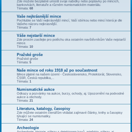
Zde můžete bezplatně umístit svoje nabídky nebo poptávky po mincích,
bankovkách, literatuře a různém numismatickém materiálu.
Témata:
68
Vaše nejkrásnější mince
Pochlubte se Vaší nejkrásnější mincí, Vaší sbírkou nebo mincí která je dle
Vašeho názoru nejkrasnější.
Témata:
7
Váše nejstarší mince
Zde prosím zasílejte pro potěchu oka ostatním navštěvníkům Vaše nejstarší
mince.
Témata:
10
Pražské groše
Pražské groše
Témata:
5
Naše mince od roku 1918 až po součastnost
Mince platné na našem území - Československo, Protektorát, Slovensko,
ČSSR, Česká republika,...
Témata:
1
Numismatické aukce
Odkazy a pozvánky na aukce, burzy, ochody, aj. Upozornění na podvodné
aukce a obchody.
Témata:
21
Literatura, katalogy, časopisy
Zde můžete ostatním čtenářům vkládat zajímavé články, knihy a časopisy
týkající se numismatiky.
Témata:
24
Archeologie
Archeologie, historie, nálezy s detektorem kovů, artefakty, nálezy, aj.