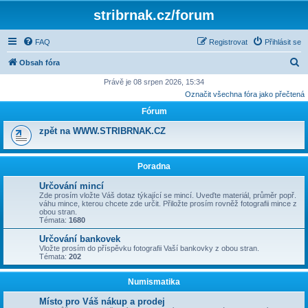
stribrnak.cz/forum
FAQ
Registrovat
Přihlásit se
H
Obsah fóra
l
Právě je 08 srpen 2026, 15:34
Označit všechna fóra jako přečtená
e
Fórum
d
a
zpět na WWW.STRIBRNAK.CZ
t
Poradna
Určování mincí
Zde prosím vložte Váš dotaz týkající se mincí. Uveďte materiál, průměr popř.
váhu mince, kterou chcete zde určit. Přiložte prosím rovněž fotografii mince z
obou stran.
Témata:
1680
Určování bankovek
Vložte prosím do příspěvku fotografii Vaší bankovky z obou stran.
Témata:
202
Numismatika
Místo pro Váš nákup a prodej