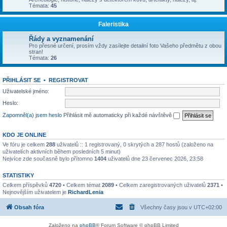
Témata:
45
Faleristika
Řády a vyznamenání
Pro přesné určení, prosím vždy zasílejte detailní foto Vašeho předmětu z obou
stran!
Témata:
26
PŘIHLÁSIT SE
•
REGISTROVAT
Uživatelské jméno:
Heslo:
Zapomněl(a) jsem heslo
Přihlásit mě automaticky při každé návštěvě
KDO JE ONLINE
Ve fóru je celkem
288
uživatelů :: 1 registrovaný, 0 skrytých a 287 hostů (založeno na
uživatelích aktivních během posledních 5 minut)
Nejvíce zde současně bylo přítomno
1404
uživatelů dne 23 červenec 2026, 23:58
STATISTIKY
Celkem příspěvků
4720
• Celkem témat
2089
• Celkem zaregistrovaných uživatelů
2371
•
Nejnovějším uživatelem je
RichardLenia
Obsah fóra
Všechny časy jsou v
UTC+02:00
Založeno na
phpBB
® Forum Software © phpBB Limited