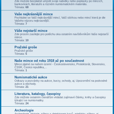
Zde můžete bezplatně umístit svoje nabídky nebo poptávky po mincích,
bankovkách, literatuře a různém numismatickém materiálu.
Témata:
68
Vaše nejkrásnější mince
Pochlubte se Vaší nejkrásnější mincí, Vaší sbírkou nebo mincí která je dle
Vašeho názoru nejkrasnější.
Témata:
7
Váše nejstarší mince
Zde prosím zasílejte pro potěchu oka ostatním navštěvníkům Vaše nejstarší
mince.
Témata:
10
Pražské groše
Pražské groše
Témata:
5
Naše mince od roku 1918 až po součastnost
Mince platné na našem území - Československo, Protektorát, Slovensko,
ČSSR, Česká republika,...
Témata:
1
Numismatické aukce
Odkazy a pozvánky na aukce, burzy, ochody, aj. Upozornění na podvodné
aukce a obchody.
Témata:
21
Literatura, katalogy, časopisy
Zde můžete ostatním čtenářům vkládat zajímavé články, knihy a časopisy
týkající se numismatiky.
Témata:
24
Archeologie
Archeologie, historie, nálezy s detektorem kovů, artefakty, nálezy, aj.