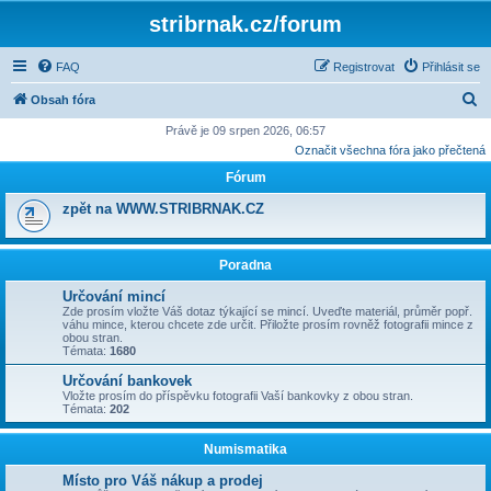
stribrnak.cz/forum
FAQ
Registrovat
Přihlásit se
H
Obsah fóra
l
Právě je 09 srpen 2026, 06:57
Označit všechna fóra jako přečtená
e
Fórum
d
a
zpět na WWW.STRIBRNAK.CZ
t
Poradna
Určování mincí
Zde prosím vložte Váš dotaz týkající se mincí. Uveďte materiál, průměr popř.
váhu mince, kterou chcete zde určit. Přiložte prosím rovněž fotografii mince z
obou stran.
Témata:
1680
Určování bankovek
Vložte prosím do příspěvku fotografii Vaší bankovky z obou stran.
Témata:
202
Numismatika
Místo pro Váš nákup a prodej