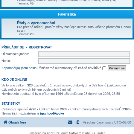
Témata:
45
Faleristika
Řády a vyznamenání
Pro přesné určení, prosím vždy zasílejte detailní foto Vašeho předmětu z obou
stran!
Témata:
26
PŘIHLÁSIT SE
•
REGISTROVAT
Uživatelské jméno:
Heslo:
Zapomněl(a) jsem heslo
Přihlásit mě automaticky při každé návštěvě
KDO JE ONLINE
Ve fóru je celkem
323
uživatelů :: 1 registrovaný, 0 skrytých a 322 hostů (založeno na
uživatelích aktivních během posledních 5 minut)
Nejvíce zde současně bylo přítomno
1404
uživatelů dne 23 červenec 2026, 23:58
STATISTIKY
Celkem příspěvků
4720
• Celkem témat
2089
• Celkem zaregistrovaných uživatelů
2368
•
Nejnovějším uživatelem je
iqschoolApoke
Obsah fóra
Všechny časy jsou v
UTC+02:00
Založeno na
phpBB
® Forum Software © phpBB Limited