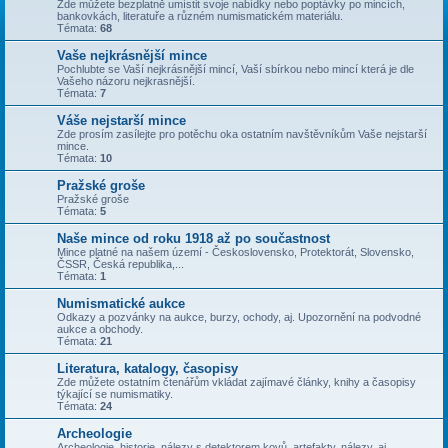
Zde můžete bezplatně umístit svoje nabídky nebo poptávky po mincích,
bankovkách, literatuře a různém numismatickém materiálu.
Témata:
68
Vaše nejkrásnější mince
Pochlubte se Vaší nejkrásnější mincí, Vaší sbírkou nebo mincí která je dle
Vašeho názoru nejkrasnější.
Témata:
7
Váše nejstarší mince
Zde prosím zasílejte pro potěchu oka ostatním navštěvníkům Vaše nejstarší
mince.
Témata:
10
Pražské groše
Pražské groše
Témata:
5
Naše mince od roku 1918 až po součastnost
Mince platné na našem území - Československo, Protektorát, Slovensko,
ČSSR, Česká republika,...
Témata:
1
Numismatické aukce
Odkazy a pozvánky na aukce, burzy, ochody, aj. Upozornění na podvodné
aukce a obchody.
Témata:
21
Literatura, katalogy, časopisy
Zde můžete ostatním čtenářům vkládat zajímavé články, knihy a časopisy
týkající se numismatiky.
Témata:
24
Archeologie
Archeologie, historie, nálezy s detektorem kovů, artefakty, nálezy, aj.