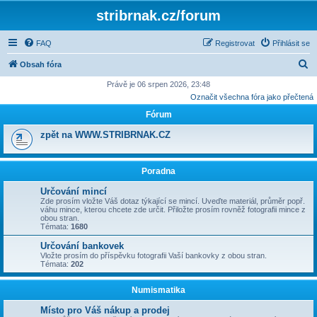
stribrnak.cz/forum
FAQ
Registrovat
Přihlásit se
H
Obsah fóra
l
Právě je 06 srpen 2026, 23:48
Označit všechna fóra jako přečtená
e
Fórum
d
a
zpět na WWW.STRIBRNAK.CZ
t
Poradna
Určování mincí
Zde prosím vložte Váš dotaz týkající se mincí. Uveďte materiál, průměr popř.
váhu mince, kterou chcete zde určit. Přiložte prosím rovněž fotografii mince z
obou stran.
Témata:
1680
Určování bankovek
Vložte prosím do příspěvku fotografii Vaší bankovky z obou stran.
Témata:
202
Numismatika
Místo pro Váš nákup a prodej