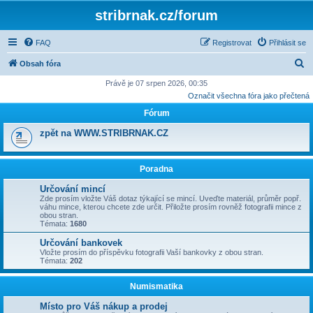
stribrnak.cz/forum
FAQ
Registrovat
Přihlásit se
H
Obsah fóra
l
Právě je 07 srpen 2026, 00:35
Označit všechna fóra jako přečtená
e
Fórum
d
a
zpět na WWW.STRIBRNAK.CZ
t
Poradna
Určování mincí
Zde prosím vložte Váš dotaz týkající se mincí. Uveďte materiál, průměr popř.
váhu mince, kterou chcete zde určit. Přiložte prosím rovněž fotografii mince z
obou stran.
Témata:
1680
Určování bankovek
Vložte prosím do příspěvku fotografii Vaší bankovky z obou stran.
Témata:
202
Numismatika
Místo pro Váš nákup a prodej