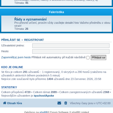
Témata:
45
Faleristika
Řády a vyznamenání
Pro přesné určení, prosím vždy zasílejte detailní foto Vašeho předmětu z obou
stran!
Témata:
26
PŘIHLÁSIT SE
•
REGISTROVAT
Uživatelské jméno:
Heslo:
Zapomněl(a) jsem heslo
Přihlásit mě automaticky při každé návštěvě
KDO JE ONLINE
Ve fóru je celkem
291
uživatelů :: 1 registrovaný, 0 skrytých a 290 hostů (založeno na
uživatelích aktivních během posledních 5 minut)
Nejvíce zde současně bylo přítomno
1404
uživatelů dne 23 červenec 2026, 23:58
STATISTIKY
Celkem příspěvků
4720
• Celkem témat
2089
• Celkem zaregistrovaných uživatelů
2368
•
Nejnovějším uživatelem je
iqschoolApoke
Obsah fóra
Všechny časy jsou v
UTC+02:00
Založeno na
phpBB
® Forum Software © phpBB Limited