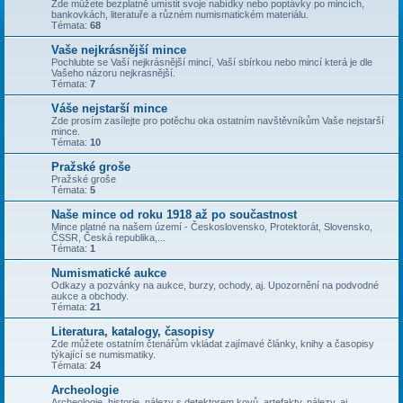
Zde můžete bezplatně umístit svoje nabídky nebo poptávky po mincích,
bankovkách, literatuře a různém numismatickém materiálu.
Témata:
68
Vaše nejkrásnější mince
Pochlubte se Vaší nejkrásnější mincí, Vaší sbírkou nebo mincí která je dle
Vašeho názoru nejkrasnější.
Témata:
7
Váše nejstarší mince
Zde prosím zasílejte pro potěchu oka ostatním navštěvníkům Vaše nejstarší
mince.
Témata:
10
Pražské groše
Pražské groše
Témata:
5
Naše mince od roku 1918 až po součastnost
Mince platné na našem území - Československo, Protektorát, Slovensko,
ČSSR, Česká republika,...
Témata:
1
Numismatické aukce
Odkazy a pozvánky na aukce, burzy, ochody, aj. Upozornění na podvodné
aukce a obchody.
Témata:
21
Literatura, katalogy, časopisy
Zde můžete ostatním čtenářům vkládat zajímavé články, knihy a časopisy
týkající se numismatiky.
Témata:
24
Archeologie
Archeologie, historie, nálezy s detektorem kovů, artefakty, nálezy, aj.