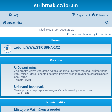
stribrnak.cz/forum
FAQ
Registrovat
Přihlásit se
H
Obsah fóra
l
Právě je 07 srpen 2026, 21:29
Označit všechna fóra jako přečtená
e
Fórum
d
a
zpět na WWW.STRIBRNAK.CZ
t
Poradna
Určování mincí
Zde prosím vložte Váš dotaz týkající se mincí. Uveďte materiál, průměr popř.
váhu mince, kterou chcete zde určit. Přiložte prosím rovněž fotografii mince z
obou stran.
Témata:
1680
Určování bankovek
Vložte prosím do příspěvku fotografii Vaší bankovky z obou stran.
Témata:
202
Numismatika
Místo pro Váš nákup a prodej