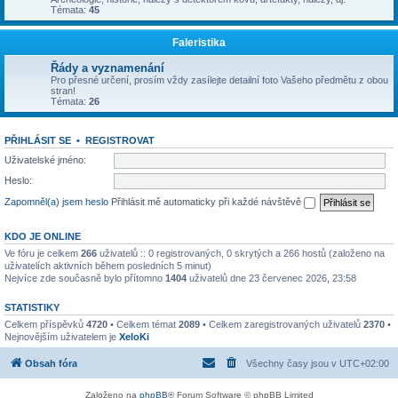
Témata:
45
Faleristika
Řády a vyznamenání
Pro přesné určení, prosím vždy zasílejte detailní foto Vašeho předmětu z obou
stran!
Témata:
26
PŘIHLÁSIT SE
•
REGISTROVAT
Uživatelské jméno:
Heslo:
Zapomněl(a) jsem heslo
Přihlásit mě automaticky při každé návštěvě
KDO JE ONLINE
Ve fóru je celkem
266
uživatelů :: 0 registrovaných, 0 skrytých a 266 hostů (založeno na
uživatelích aktivních během posledních 5 minut)
Nejvíce zde současně bylo přítomno
1404
uživatelů dne 23 červenec 2026, 23:58
STATISTIKY
Celkem příspěvků
4720
• Celkem témat
2089
• Celkem zaregistrovaných uživatelů
2370
•
Nejnovějším uživatelem je
XeloKi
Obsah fóra
Všechny časy jsou v
UTC+02:00
Založeno na
phpBB
® Forum Software © phpBB Limited