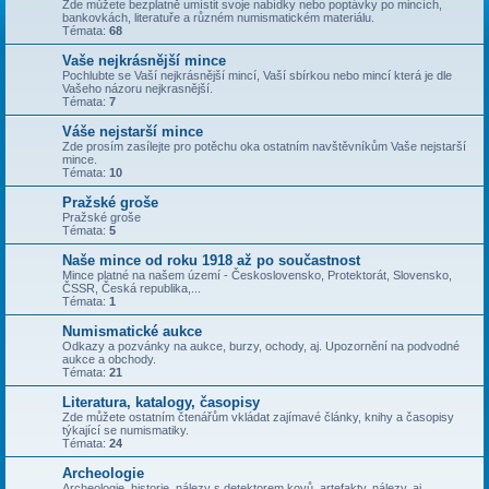
Zde můžete bezplatně umístit svoje nabídky nebo poptávky po mincích,
bankovkách, literatuře a různém numismatickém materiálu.
Témata:
68
Vaše nejkrásnější mince
Pochlubte se Vaší nejkrásnější mincí, Vaší sbírkou nebo mincí která je dle
Vašeho názoru nejkrasnější.
Témata:
7
Váše nejstarší mince
Zde prosím zasílejte pro potěchu oka ostatním navštěvníkům Vaše nejstarší
mince.
Témata:
10
Pražské groše
Pražské groše
Témata:
5
Naše mince od roku 1918 až po součastnost
Mince platné na našem území - Československo, Protektorát, Slovensko,
ČSSR, Česká republika,...
Témata:
1
Numismatické aukce
Odkazy a pozvánky na aukce, burzy, ochody, aj. Upozornění na podvodné
aukce a obchody.
Témata:
21
Literatura, katalogy, časopisy
Zde můžete ostatním čtenářům vkládat zajímavé články, knihy a časopisy
týkající se numismatiky.
Témata:
24
Archeologie
Archeologie, historie, nálezy s detektorem kovů, artefakty, nálezy, aj.