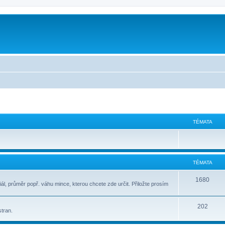
m
TÉMATA
TÉMATA
1680
ál, průměr popř. váhu mince, kterou chcete zde určit. Přiložte prosím
202
stran.