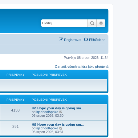
Hledat
Pokročilé hledání
Registrovat
Přihlásit se
Právě je 08 srpen 2026, 11:34
Označit všechna fóra jako přečtená
PŘÍSPĚVKY
POSLEDNÍ PŘÍSPĚVEK
PŘÍSPĚVKY
POSLEDNÍ PŘÍSPĚVEK
Hi! Hope your day is going sm…
4150
Z
od
iqschoolApoke
o
06 srpen 2026, 03:30
b
r
Hi! Hope your day is going sm…
291
a
Z
od
iqschoolApoke
z
o
06 srpen 2026, 03:31
i
b
t