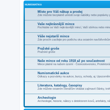
NUMISMATIKA
Místo pro Váš nákup a prodej
Zde můžete bezplatně umístit svoje nabídky nebo poptávky 
Vaše nejkrásnější mince
Pochlubte se Vaší nejkrásnější mincí, Vaší sbírkou nebo minc
Váše nejstarší mince
Zde prosím zasílejte pro potěchu oka ostatním navštěvníkům
Pražské groše
Pražské groše
Naše mince od roku 1918 až po součastnost
Mince platné na našem území - Československo, Protektorát
Numismatické aukce
Odkazy a pozvánky na aukce, burzy, ochody, aj. Upozorněn
Literatura, katalogy, časopisy
Zde můžete ostatním čtenářům vkládat zajímavé články, knih
Archeologie
Archeologie, historie, nálezy s detektorem kovů, artefakty, nál