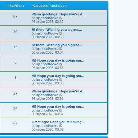
r
p
a
PŘÍSPĚVKY
POSLEDNÍ PŘÍSPĚVEK
o
z
s
i
Warm greetings! Hope you're d…
l
t
87
Z
od
iqschoolApoke
e
p
o
06 srpen 2026, 03:32
d
o
b
n
s
r
í
Hi there! Wishing you a great…
l
16
a
p
Z
od
iqschoolApoke
e
z
ř
o
06 srpen 2026, 03:33
d
i
í
b
n
t
s
r
Hi there! Wishing you a great…
í
15
p
p
a
Z
od
iqschoolApoke
p
o
ě
z
o
06 srpen 2026, 03:34
ř
s
v
i
b
í
l
e
t
r
s
Hi! Hope your day is going sm…
e
6
k
p
a
p
Z
od
iqschoolApoke
d
o
z
ě
o
06 srpen 2026, 03:35
n
s
i
v
b
í
l
t
e
r
Hi! Hope your day is going sm…
p
e
1
p
k
a
Z
od
iqschoolApoke
ř
d
o
z
o
06 srpen 2026, 03:35
í
n
s
i
b
s
í
l
t
r
Warm greetings! Hope you're d…
p
p
e
27
p
a
Z
od
iqschoolApoke
ě
ř
d
o
z
o
06 srpen 2026, 03:36
v
í
n
s
i
b
e
s
í
l
t
r
k
Hi! Hope your day is going sm…
p
p
e
26
p
a
Z
od
iqschoolApoke
ě
ř
d
o
z
o
06 srpen 2026, 03:37
v
í
n
s
i
b
e
s
í
l
t
r
k
Greetings! Hope you're having…
p
p
e
55
p
a
Z
od
iqschoolApoke
ě
ř
d
o
z
o
06 srpen 2026, 03:32
v
í
n
s
i
b
e
s
í
l
t
r
k
p