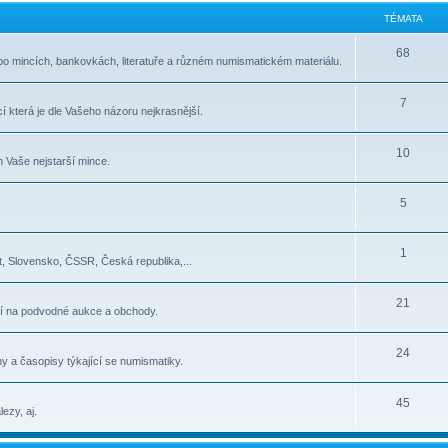
TÉMATA
68
po mincích, bankovkách, literatuře a různém numismatickém materiálu.
7
í která je dle Vašeho názoru nejkrasnější.
10
 Vaše nejstarší mince.
5
1
, Slovensko, ČSSR, Česká republika,...
21
í na podvodné aukce a obchody.
24
y a časopisy týkající se numismatiky.
45
ezy, aj.