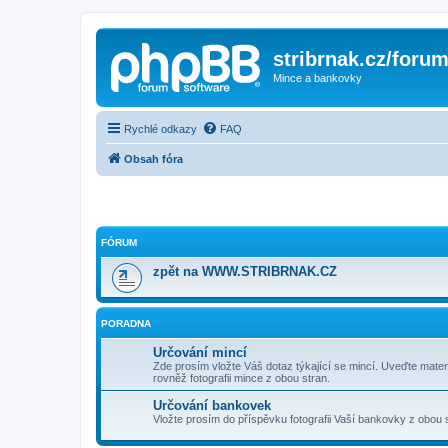
stribrnak.cz/foru
Mince a bankovky
Rychlé odkazy
FAQ
Obsah fóra
FÓRUM
zpět na WWW.STRIBRNAK.CZ
PORADNA
Určování mincí
Zde prosím vložte Váš dotaz týkající se mincí. Uveďte materi
rovněž fotografii mince z obou stran.
Určování bankovek
Vložte prosím do příspěvku fotografii Vaší bankovky z obou 