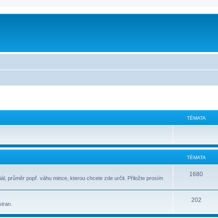
m
TÉMATA
TÉMATA
1680
ál, průměr popř. váhu mince, kterou chcete zde určit. Přiložte prosím
202
stran.