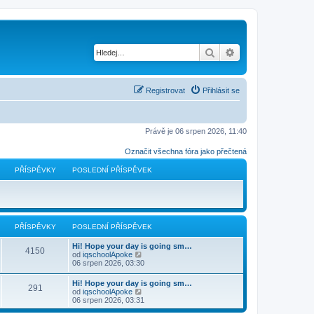
Hledat
Pokročilé hledání
Registrovat
Přihlásit se
Právě je 06 srpen 2026, 11:40
Označit všechna fóra jako přečtená
PŘÍSPĚVKY
POSLEDNÍ PŘÍSPĚVEK
PŘÍSPĚVKY
POSLEDNÍ PŘÍSPĚVEK
Hi! Hope your day is going sm…
4150
Z
od
iqschoolApoke
o
06 srpen 2026, 03:30
b
r
Hi! Hope your day is going sm…
291
a
Z
od
iqschoolApoke
z
o
06 srpen 2026, 03:31
i
b
t