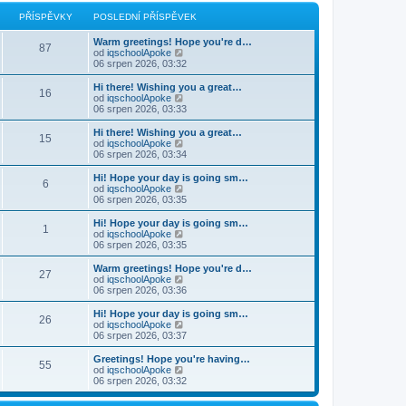
r
p
a
PŘÍSPĚVKY
POSLEDNÍ PŘÍSPĚVEK
o
z
s
i
Warm greetings! Hope you're d…
l
t
87
Z
od
iqschoolApoke
e
p
o
06 srpen 2026, 03:32
d
o
b
n
s
r
í
Hi there! Wishing you a great…
l
16
a
p
Z
od
iqschoolApoke
e
z
ř
o
06 srpen 2026, 03:33
d
i
í
b
n
t
s
r
Hi there! Wishing you a great…
í
15
p
p
a
Z
od
iqschoolApoke
p
o
ě
z
o
06 srpen 2026, 03:34
ř
s
v
i
b
í
l
e
t
r
s
Hi! Hope your day is going sm…
e
6
k
p
a
p
Z
od
iqschoolApoke
d
o
z
ě
o
06 srpen 2026, 03:35
n
s
i
v
b
í
l
t
e
r
Hi! Hope your day is going sm…
p
e
1
p
k
a
Z
od
iqschoolApoke
ř
d
o
z
o
06 srpen 2026, 03:35
í
n
s
i
b
s
í
l
t
r
Warm greetings! Hope you're d…
p
p
e
27
p
a
Z
od
iqschoolApoke
ě
ř
d
o
z
o
06 srpen 2026, 03:36
v
í
n
s
i
b
e
s
í
l
t
r
k
Hi! Hope your day is going sm…
p
p
e
26
p
a
Z
od
iqschoolApoke
ě
ř
d
o
z
o
06 srpen 2026, 03:37
v
í
n
s
i
b
e
s
í
l
t
r
k
Greetings! Hope you're having…
p
p
e
55
p
a
Z
od
iqschoolApoke
ě
ř
d
o
z
o
06 srpen 2026, 03:32
v
í
n
s
i
b
e
s
í
l
t
r
k
p