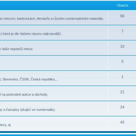
TÉMATA
68
po mincích, bankovkách, literatuře a různém numismatickém materiálu.
7
í která je dle Vašeho názoru nejkrasnější.
10
 Vaše nejstarší mince.
5
1
, Slovensko, ČSSR, Česká republika,...
21
í na podvodné aukce a obchody.
24
y a časopisy týkající se numismatiky.
45
ezy, aj.