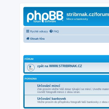
stribrnak.cz/foru
Mince a bankovky
Rychlé odkazy
FAQ
Obsah fóra
FÓRUM
zpět na WWW.STRIBRNAK.CZ
PORADNA
Určování mincí
Zde prosím vložte Váš dotaz týkající se mincí. Uveďte materi
rovněž fotografii mince z obou stran.
Určování bankovek
Vložte prosím do příspěvku fotografii Vaší bankovky z obou 