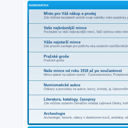
NUMISMATIKA
Místo pro Váš nákup a prodej
Zde můžete bezplatně umístit svoje nabídky nebo poptávky 
Vaše nejkrásnější mince
Pochlubte se Vaší nejkrásnější mincí, Vaší sbírkou nebo minc
Váše nejstarší mince
Zde prosím zasílejte pro potěchu oka ostatním navštěvníkům
Pražské groše
Pražské groše
Naše mince od roku 1918 až po součastnost
Mince platné na našem území - Československo, Protektorát
Numismatické aukce
Odkazy a pozvánky na aukce, burzy, ochody, aj. Upozorněn
Literatura, katalogy, časopisy
Zde můžete ostatním čtenářům vkládat zajímavé články, knih
Archeologie
Archeologie, historie, nálezy s detektorem kovů, artefakty, nál