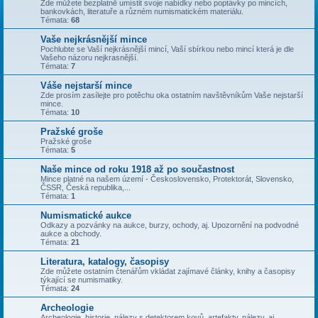
Zde můžete bezplatně umístit svoje nabídky nebo poptávky po mincích,
bankovkách, literatuře a různém numismatickém materiálu.
Témata:
68
Vaše nejkrásnější mince
Pochlubte se Vaší nejkrásnější mincí, Vaší sbírkou nebo mincí která je dle
Vašeho názoru nejkrasnější.
Témata:
7
Váše nejstarší mince
Zde prosím zasílejte pro potěchu oka ostatním navštěvníkům Vaše nejstarší
mince.
Témata:
10
Pražské groše
Pražské groše
Témata:
5
Naše mince od roku 1918 až po součastnost
Mince platné na našem území - Československo, Protektorát, Slovensko,
ČSSR, Česká republika,...
Témata:
1
Numismatické aukce
Odkazy a pozvánky na aukce, burzy, ochody, aj. Upozornění na podvodné
aukce a obchody.
Témata:
21
Literatura, katalogy, časopisy
Zde můžete ostatním čtenářům vkládat zajímavé články, knihy a časopisy
týkající se numismatiky.
Témata:
24
Archeologie
Archeologie, historie, nálezy s detektorem kovů, artefakty, nálezy, aj.