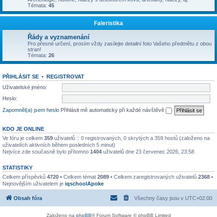
Témata:
45
Faleristika
Řády a vyznamenání
Pro přesné určení, prosím vždy zasílejte detailní foto Vašeho předmětu z obou
stran!
Témata:
26
PŘIHLÁSIT SE
•
REGISTROVAT
Uživatelské jméno:
Heslo:
Zapomněl(a) jsem heslo
Přihlásit mě automaticky při každé návštěvě
KDO JE ONLINE
Ve fóru je celkem
359
uživatelů :: 0 registrovaných, 0 skrytých a 359 hostů (založeno na
uživatelích aktivních během posledních 5 minut)
Nejvíce zde současně bylo přítomno
1404
uživatelů dne 23 červenec 2026, 23:58
STATISTIKY
Celkem příspěvků
4720
• Celkem témat
2089
• Celkem zaregistrovaných uživatelů
2368
•
Nejnovějším uživatelem je
iqschoolApoke
Obsah fóra
Všechny časy jsou v
UTC+02:00
Založeno na
phpBB
® Forum Software © phpBB Limited