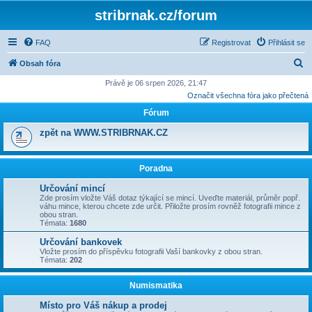
stribrnak.cz/forum
FAQ
Registrovat
Přihlásit se
H
Obsah fóra
l
Právě je 06 srpen 2026, 21:47
Označit všechna fóra jako přečtená
e
Fórum
d
a
zpět na WWW.STRIBRNAK.CZ
t
Poradna
Určování mincí
Zde prosím vložte Váš dotaz týkající se mincí. Uveďte materiál, průměr popř.
váhu mince, kterou chcete zde určit. Přiložte prosím rovněž fotografii mince z
obou stran.
Témata:
1680
Určování bankovek
Vložte prosím do příspěvku fotografii Vaší bankovky z obou stran.
Témata:
202
Numismatika
Místo pro Váš nákup a prodej