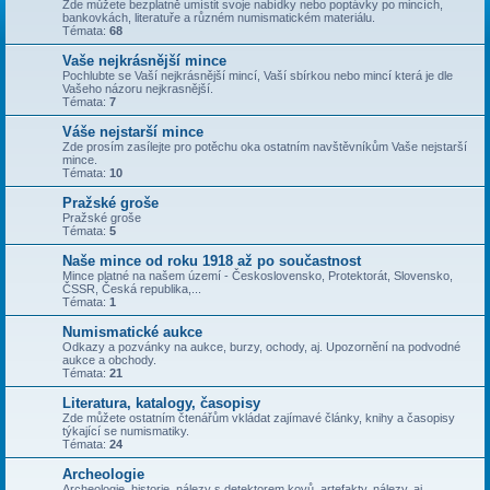
Zde můžete bezplatně umístit svoje nabídky nebo poptávky po mincích,
bankovkách, literatuře a různém numismatickém materiálu.
Témata:
68
Vaše nejkrásnější mince
Pochlubte se Vaší nejkrásnější mincí, Vaší sbírkou nebo mincí která je dle
Vašeho názoru nejkrasnější.
Témata:
7
Váše nejstarší mince
Zde prosím zasílejte pro potěchu oka ostatním navštěvníkům Vaše nejstarší
mince.
Témata:
10
Pražské groše
Pražské groše
Témata:
5
Naše mince od roku 1918 až po součastnost
Mince platné na našem území - Československo, Protektorát, Slovensko,
ČSSR, Česká republika,...
Témata:
1
Numismatické aukce
Odkazy a pozvánky na aukce, burzy, ochody, aj. Upozornění na podvodné
aukce a obchody.
Témata:
21
Literatura, katalogy, časopisy
Zde můžete ostatním čtenářům vkládat zajímavé články, knihy a časopisy
týkající se numismatiky.
Témata:
24
Archeologie
Archeologie, historie, nálezy s detektorem kovů, artefakty, nálezy, aj.