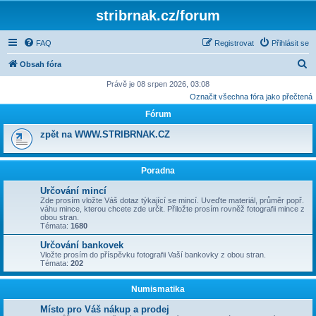
stribrnak.cz/forum
FAQ
Registrovat
Přihlásit se
H
Obsah fóra
l
Právě je 08 srpen 2026, 03:08
Označit všechna fóra jako přečtená
e
Fórum
d
a
zpět na WWW.STRIBRNAK.CZ
t
Poradna
Určování mincí
Zde prosím vložte Váš dotaz týkající se mincí. Uveďte materiál, průměr popř.
váhu mince, kterou chcete zde určit. Přiložte prosím rovněž fotografii mince z
obou stran.
Témata:
1680
Určování bankovek
Vložte prosím do příspěvku fotografii Vaší bankovky z obou stran.
Témata:
202
Numismatika
Místo pro Váš nákup a prodej