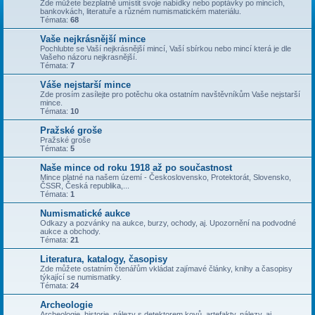
Zde můžete bezplatně umístit svoje nabídky nebo poptávky po mincích,
bankovkách, literatuře a různém numismatickém materiálu.
Témata:
68
Vaše nejkrásnější mince
Pochlubte se Vaší nejkrásnější mincí, Vaší sbírkou nebo mincí která je dle
Vašeho názoru nejkrasnější.
Témata:
7
Váše nejstarší mince
Zde prosím zasílejte pro potěchu oka ostatním navštěvníkům Vaše nejstarší
mince.
Témata:
10
Pražské groše
Pražské groše
Témata:
5
Naše mince od roku 1918 až po součastnost
Mince platné na našem území - Československo, Protektorát, Slovensko,
ČSSR, Česká republika,...
Témata:
1
Numismatické aukce
Odkazy a pozvánky na aukce, burzy, ochody, aj. Upozornění na podvodné
aukce a obchody.
Témata:
21
Literatura, katalogy, časopisy
Zde můžete ostatním čtenářům vkládat zajímavé články, knihy a časopisy
týkající se numismatiky.
Témata:
24
Archeologie
Archeologie, historie, nálezy s detektorem kovů, artefakty, nálezy, aj.