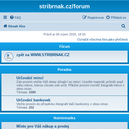
stribrnak.cz/forum
FAQ
Registrovat
Přihlásit se
H
Obsah fóra
l
Právě je 08 srpen 2026, 18:55
Označit všechna fóra jako přečtená
e
Fórum
d
a
zpět na WWW.STRIBRNAK.CZ
t
Poradna
Určování mincí
Zde prosím vložte Váš dotaz týkající se mincí. Uveďte materiál, průměr popř.
váhu mince, kterou chcete zde určit. Přiložte prosím rovněž fotografii mince z
obou stran.
Témata:
1680
Určování bankovek
Vložte prosím do příspěvku fotografii Vaší bankovky z obou stran.
Témata:
202
Numismatika
Místo pro Váš nákup a prodej