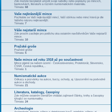
Zde můžete bezplatně umístit svoje nabídky nebo poptávky po mincích,
bankovkách, literatuře a různém numismatickém materiálu.
Témata:
68
Vaše nejkrásnější mince
Pochlubte se Vaší nejkrásnější mincí, Vaší sbírkou nebo mincí která je dle
Vašeho názoru nejkrasnější.
Témata:
7
Váše nejstarší mince
Zde prosím zasílejte pro potěchu oka ostatním navštěvníkům Vaše nejstarší
mince.
Témata:
10
Pražské groše
Pražské groše
Témata:
5
Naše mince od roku 1918 až po součastnost
Mince platné na našem území - Československo, Protektorát, Slovensko,
ČSSR, Česká republika,...
Témata:
1
Numismatické aukce
Odkazy a pozvánky na aukce, burzy, ochody, aj. Upozornění na podvodné
aukce a obchody.
Témata:
21
Literatura, katalogy, časopisy
Zde můžete ostatním čtenářům vkládat zajímavé články, knihy a časopisy
týkající se numismatiky.
Témata:
24
Archeologie
Archeologie, historie, nálezy s detektorem kovů, artefakty, nálezy, aj.