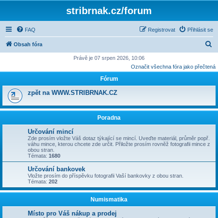
stribrnak.cz/forum
FAQ
Registrovat
Přihlásit se
H
Obsah fóra
l
Právě je 07 srpen 2026, 10:06
Označit všechna fóra jako přečtená
e
Fórum
d
a
zpět na WWW.STRIBRNAK.CZ
t
Poradna
Určování mincí
Zde prosím vložte Váš dotaz týkající se mincí. Uveďte materiál, průměr popř.
váhu mince, kterou chcete zde určit. Přiložte prosím rovněž fotografii mince z
obou stran.
Témata:
1680
Určování bankovek
Vložte prosím do příspěvku fotografii Vaší bankovky z obou stran.
Témata:
202
Numismatika
Místo pro Váš nákup a prodej