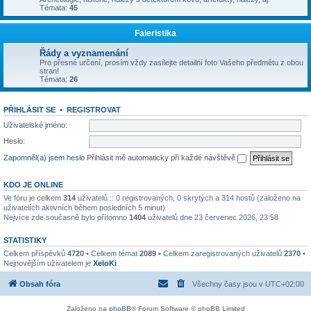
Témata:
45
Faleristika
Řády a vyznamenání
Pro přesné určení, prosím vždy zasílejte detailní foto Vašeho předmětu z obou
stran!
Témata:
26
PŘIHLÁSIT SE
•
REGISTROVAT
Uživatelské jméno:
Heslo:
Zapomněl(a) jsem heslo
Přihlásit mě automaticky při každé návštěvě
KDO JE ONLINE
Ve fóru je celkem
314
uživatelů :: 0 registrovaných, 0 skrytých a 314 hostů (založeno na
uživatelích aktivních během posledních 5 minut)
Nejvíce zde současně bylo přítomno
1404
uživatelů dne 23 červenec 2026, 23:58
STATISTIKY
Celkem příspěvků
4720
• Celkem témat
2089
• Celkem zaregistrovaných uživatelů
2370
•
Nejnovějším uživatelem je
XeloKi
Obsah fóra
Všechny časy jsou v
UTC+02:00
Založeno na
phpBB
® Forum Software © phpBB Limited