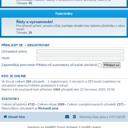
Témata:
45
Faleristika
Řády a vyznamenání
Pro přesné určení, prosím vždy zasílejte detailní foto Vašeho předmětu z obou
stran!
Témata:
26
PŘIHLÁSIT SE
•
REGISTROVAT
Uživatelské jméno:
Heslo:
Zapomněl(a) jsem heslo
Přihlásit mě automaticky při každé návštěvě
KDO JE ONLINE
Ve fóru je celkem
284
uživatelů :: 1 registrovaný, 0 skrytých a 283 hostů (založeno na
uživatelích aktivních během posledních 5 minut)
Nejvíce zde současně bylo přítomno
1404
uživatelů dne 23 červenec 2026, 23:58
STATISTIKY
Celkem příspěvků
4720
• Celkem témat
2089
• Celkem zaregistrovaných uživatelů
2371
•
Nejnovějším uživatelem je
RichardLenia
Obsah fóra
Všechny časy jsou v
UTC+02:00
Založeno na
phpBB
® Forum Software © phpBB Limited