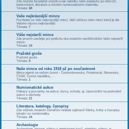
Zde můžete bezplatně umístit svoje nabídky nebo poptávky po mincích,
bankovkách, literatuře a různém numismatickém materiálu.
Témata:
68
Vaše nejkrásnější mince
Pochlubte se Vaší nejkrásnější mincí, Vaší sbírkou nebo mincí která je dle
Vašeho názoru nejkrasnější.
Témata:
7
Váše nejstarší mince
Zde prosím zasílejte pro potěchu oka ostatním navštěvníkům Vaše nejstarší
mince.
Témata:
10
Pražské groše
Pražské groše
Témata:
5
Naše mince od roku 1918 až po součastnost
Mince platné na našem území - Československo, Protektorát, Slovensko,
ČSSR, Česká republika,...
Témata:
1
Numismatické aukce
Odkazy a pozvánky na aukce, burzy, ochody, aj. Upozornění na podvodné
aukce a obchody.
Témata:
21
Literatura, katalogy, časopisy
Zde můžete ostatním čtenářům vkládat zajímavé články, knihy a časopisy
týkající se numismatiky.
Témata:
24
Archeologie
Archeologie, historie, nálezy s detektorem kovů, artefakty, nálezy, aj.