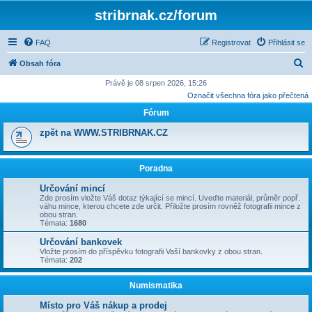
stribrnak.cz/forum
FAQ
Registrovat
Přihlásit se
H
Obsah fóra
l
Právě je 08 srpen 2026, 15:26
Označit všechna fóra jako přečtená
e
Fórum
d
a
zpět na WWW.STRIBRNAK.CZ
t
Poradna
Určování mincí
Zde prosím vložte Váš dotaz týkající se mincí. Uveďte materiál, průměr popř.
váhu mince, kterou chcete zde určit. Přiložte prosím rovněž fotografii mince z
obou stran.
Témata:
1680
Určování bankovek
Vložte prosím do příspěvku fotografii Vaší bankovky z obou stran.
Témata:
202
Numismatika
Místo pro Váš nákup a prodej