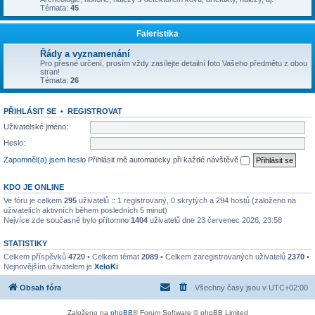
Témata:
45
Faleristika
Řády a vyznamenání
Pro přesné určení, prosím vždy zasílejte detailní foto Vašeho předmětu z obou
stran!
Témata:
26
PŘIHLÁSIT SE
•
REGISTROVAT
Uživatelské jméno:
Heslo:
Zapomněl(a) jsem heslo
Přihlásit mě automaticky při každé návštěvě
KDO JE ONLINE
Ve fóru je celkem
295
uživatelů :: 1 registrovaný, 0 skrytých a 294 hostů (založeno na
uživatelích aktivních během posledních 5 minut)
Nejvíce zde současně bylo přítomno
1404
uživatelů dne 23 červenec 2026, 23:58
STATISTIKY
Celkem příspěvků
4720
• Celkem témat
2089
• Celkem zaregistrovaných uživatelů
2370
•
Nejnovějším uživatelem je
XeloKi
Obsah fóra
Všechny časy jsou v
UTC+02:00
Založeno na
phpBB
® Forum Software © phpBB Limited