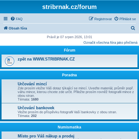
stribrnak.cz/forum
FAQ
Registrovat
Přihlásit se
H
Obsah fóra
l
Právě je 07 srpen 2026, 13:01
Označit všechna fóra jako přečtená
e
Fórum
d
a
zpět na WWW.STRIBRNAK.CZ
t
Poradna
Určování mincí
Zde prosím vložte Váš dotaz týkající se mincí. Uveďte materiál, průměr popř.
váhu mince, kterou chcete zde určit. Přiložte prosím rovněž fotografii mince z
obou stran.
Témata:
1680
Určování bankovek
Vložte prosím do příspěvku fotografii Vaší bankovky z obou stran.
Témata:
202
Numismatika
Místo pro Váš nákup a prodej