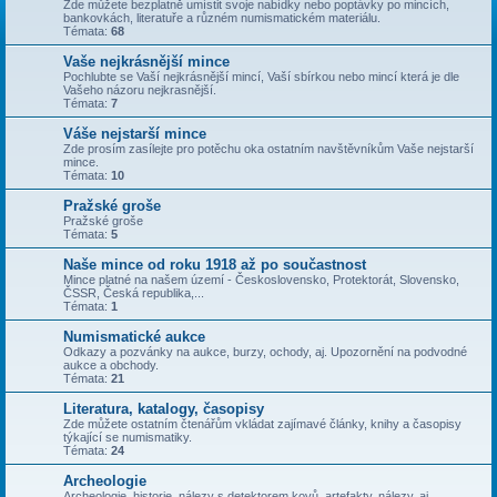
Zde můžete bezplatně umístit svoje nabídky nebo poptávky po mincích,
bankovkách, literatuře a různém numismatickém materiálu.
Témata:
68
Vaše nejkrásnější mince
Pochlubte se Vaší nejkrásnější mincí, Vaší sbírkou nebo mincí která je dle
Vašeho názoru nejkrasnější.
Témata:
7
Váše nejstarší mince
Zde prosím zasílejte pro potěchu oka ostatním navštěvníkům Vaše nejstarší
mince.
Témata:
10
Pražské groše
Pražské groše
Témata:
5
Naše mince od roku 1918 až po součastnost
Mince platné na našem území - Československo, Protektorát, Slovensko,
ČSSR, Česká republika,...
Témata:
1
Numismatické aukce
Odkazy a pozvánky na aukce, burzy, ochody, aj. Upozornění na podvodné
aukce a obchody.
Témata:
21
Literatura, katalogy, časopisy
Zde můžete ostatním čtenářům vkládat zajímavé články, knihy a časopisy
týkající se numismatiky.
Témata:
24
Archeologie
Archeologie, historie, nálezy s detektorem kovů, artefakty, nálezy, aj.