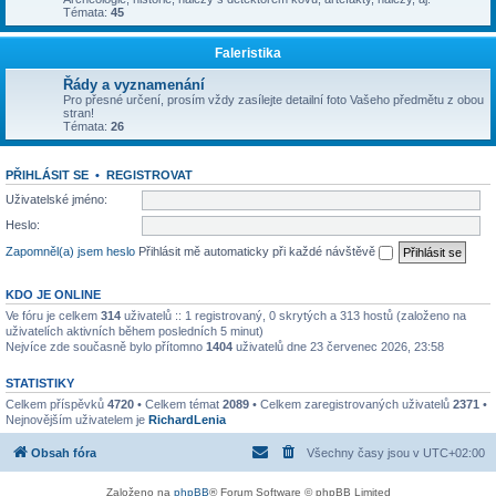
Témata:
45
Faleristika
Řády a vyznamenání
Pro přesné určení, prosím vždy zasílejte detailní foto Vašeho předmětu z obou
stran!
Témata:
26
PŘIHLÁSIT SE
•
REGISTROVAT
Uživatelské jméno:
Heslo:
Zapomněl(a) jsem heslo
Přihlásit mě automaticky při každé návštěvě
KDO JE ONLINE
Ve fóru je celkem
314
uživatelů :: 1 registrovaný, 0 skrytých a 313 hostů (založeno na
uživatelích aktivních během posledních 5 minut)
Nejvíce zde současně bylo přítomno
1404
uživatelů dne 23 červenec 2026, 23:58
STATISTIKY
Celkem příspěvků
4720
• Celkem témat
2089
• Celkem zaregistrovaných uživatelů
2371
•
Nejnovějším uživatelem je
RichardLenia
Obsah fóra
Všechny časy jsou v
UTC+02:00
Založeno na
phpBB
® Forum Software © phpBB Limited