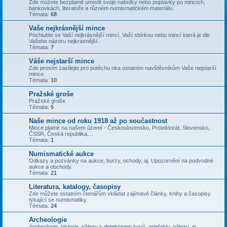
Zde můžete bezplatně umístit svoje nabídky nebo poptávky po mincích,
bankovkách, literatuře a různém numismatickém materiálu.
Témata:
68
Vaše nejkrásnější mince
Pochlubte se Vaší nejkrásnější mincí, Vaší sbírkou nebo mincí která je dle
Vašeho názoru nejkrasnější.
Témata:
7
Váše nejstarší mince
Zde prosím zasílejte pro potěchu oka ostatním navštěvníkům Vaše nejstarší
mince.
Témata:
10
Pražské groše
Pražské groše
Témata:
5
Naše mince od roku 1918 až po součastnost
Mince platné na našem území - Československo, Protektorát, Slovensko,
ČSSR, Česká republika,...
Témata:
1
Numismatické aukce
Odkazy a pozvánky na aukce, burzy, ochody, aj. Upozornění na podvodné
aukce a obchody.
Témata:
21
Literatura, katalogy, časopisy
Zde můžete ostatním čtenářům vkládat zajímavé články, knihy a časopisy
týkající se numismatiky.
Témata:
24
Archeologie
Archeologie, historie, nálezy s detektorem kovů, artefakty, nálezy, aj.