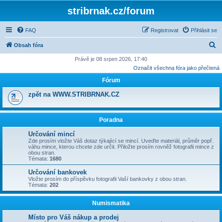
stribrnak.cz/forum
FAQ
Registrovat
Přihlásit se
H
Obsah fóra
l
Právě je 08 srpen 2026, 17:40
Označit všechna fóra jako přečtená
e
Fórum
d
a
zpět na WWW.STRIBRNAK.CZ
t
Poradna
Určování mincí
Zde prosím vložte Váš dotaz týkající se mincí. Uveďte materiál, průměr popř.
váhu mince, kterou chcete zde určit. Přiložte prosím rovněž fotografii mince z
obou stran.
Témata:
1680
Určování bankovek
Vložte prosím do příspěvku fotografii Vaší bankovky z obou stran.
Témata:
202
Numismatika
Místo pro Váš nákup a prodej