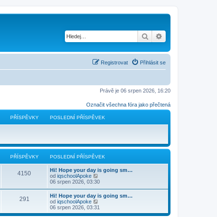
Hledat
Pokročilé hledání
Registrovat
Přihlásit se
Právě je 06 srpen 2026, 16:20
Označit všechna fóra jako přečtená
PŘÍSPĚVKY
POSLEDNÍ PŘÍSPĚVEK
PŘÍSPĚVKY
POSLEDNÍ PŘÍSPĚVEK
Hi! Hope your day is going sm…
4150
Z
od
iqschoolApoke
o
06 srpen 2026, 03:30
b
r
Hi! Hope your day is going sm…
291
a
Z
od
iqschoolApoke
z
o
06 srpen 2026, 03:31
i
b
t