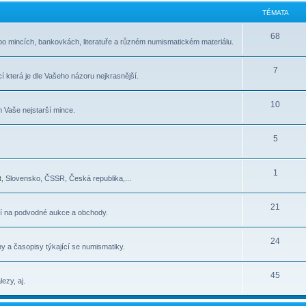
TÉMATA
68
po mincích, bankovkách, literatuře a různém numismatickém materiálu.
7
í která je dle Vašeho názoru nejkrasnější.
10
 Vaše nejstarší mince.
5
1
, Slovensko, ČSSR, Česká republika,...
21
í na podvodné aukce a obchody.
24
y a časopisy týkající se numismatiky.
45
ezy, aj.