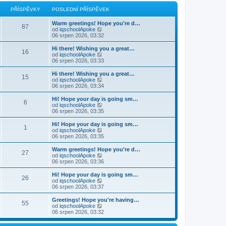
r
p
a
PŘÍSPĚVKY
POSLEDNÍ PŘÍSPĚVEK
o
z
s
i
Warm greetings! Hope you're d…
l
t
87
Z
od
iqschoolApoke
e
p
o
06 srpen 2026, 03:32
d
o
b
n
s
r
í
Hi there! Wishing you a great…
l
16
a
p
Z
od
iqschoolApoke
e
z
ř
o
06 srpen 2026, 03:33
d
i
í
b
n
t
s
r
Hi there! Wishing you a great…
í
15
p
p
a
Z
od
iqschoolApoke
p
o
ě
z
o
06 srpen 2026, 03:34
ř
s
v
i
b
í
l
e
t
r
s
Hi! Hope your day is going sm…
e
6
k
p
a
p
Z
od
iqschoolApoke
d
o
z
ě
o
06 srpen 2026, 03:35
n
s
i
v
b
í
l
t
e
r
Hi! Hope your day is going sm…
p
e
1
p
k
a
Z
od
iqschoolApoke
ř
d
o
z
o
06 srpen 2026, 03:35
í
n
s
i
b
s
í
l
t
r
Warm greetings! Hope you're d…
p
p
e
27
p
a
Z
od
iqschoolApoke
ě
ř
d
o
z
o
06 srpen 2026, 03:36
v
í
n
s
i
b
e
s
í
l
t
r
k
Hi! Hope your day is going sm…
p
p
e
26
p
a
Z
od
iqschoolApoke
ě
ř
d
o
z
o
06 srpen 2026, 03:37
v
í
n
s
i
b
e
s
í
l
t
r
k
Greetings! Hope you're having…
p
p
e
55
p
a
Z
od
iqschoolApoke
ě
ř
d
o
z
o
06 srpen 2026, 03:32
v
í
n
s
i
b
e
s
í
l
t
r
k
p