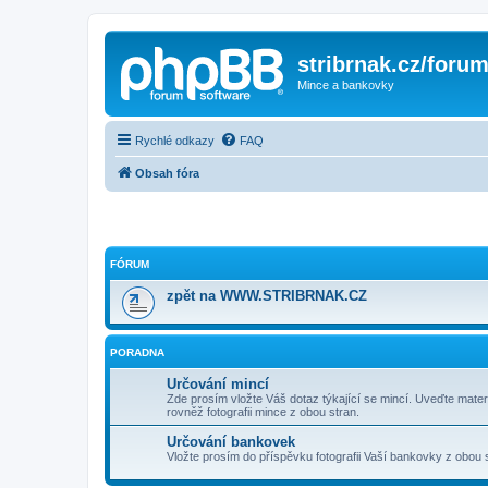
stribrnak.cz/foru
Mince a bankovky
Rychlé odkazy
FAQ
Obsah fóra
FÓRUM
zpět na WWW.STRIBRNAK.CZ
PORADNA
Určování mincí
Zde prosím vložte Váš dotaz týkající se mincí. Uveďte materi
rovněž fotografii mince z obou stran.
Určování bankovek
Vložte prosím do příspěvku fotografii Vaší bankovky z obou 