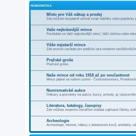
NUMISMATIKA
Místo pro Váš nákup a prodej
Zde můžete bezplatně umístit svoje nabídky nebo poptávky 
Vaše nejkrásnější mince
Pochlubte se Vaší nejkrásnější mincí, Vaší sbírkou nebo minc
Váše nejstarší mince
Zde prosím zasílejte pro potěchu oka ostatním navštěvníkům
Pražské groše
Pražské groše
Naše mince od roku 1918 až po součastnost
Mince platné na našem území - Československo, Protektorát
Numismatické aukce
Odkazy a pozvánky na aukce, burzy, ochody, aj. Upozorněn
Literatura, katalogy, časopisy
Zde můžete ostatním čtenářům vkládat zajímavé články, knih
Archeologie
Archeologie, historie, nálezy s detektorem kovů, artefakty, nál