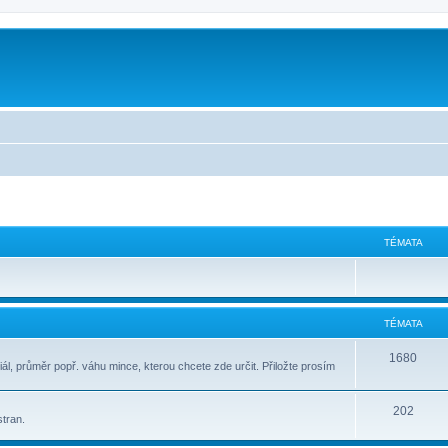
m
TÉMATA
TÉMATA
1680
ál, průměr popř. váhu mince, kterou chcete zde určit. Přiložte prosím
202
stran.