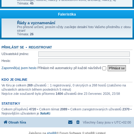
Témata:
45
Faleristika
Řády a vyznamenání
Pro přesné určení, prosím vždy zasílejte detailní foto Vašeho předmětu z obou
stran!
Témata:
26
PŘIHLÁSIT SE
•
REGISTROVAT
Uživatelské jméno:
Heslo:
Zapomněl(a) jsem heslo
Přihlásit mě automaticky při každé návštěvě
KDO JE ONLINE
Ve fóru je celkem
269
uživatelů :: 1 registrovaný, 0 skrytých a 268 hostů (založeno na
uživatelích aktivních během posledních 5 minut)
Nejvíce zde současně bylo přítomno
1404
uživatelů dne 23 červenec 2026, 23:58
STATISTIKY
Celkem příspěvků
4720
• Celkem témat
2089
• Celkem zaregistrovaných uživatelů
2370
•
Nejnovějším uživatelem je
XeloKi
Obsah fóra
Všechny časy jsou v
UTC+02:00
Založeno na
phpBB
® Forum Software © phpBB Limited