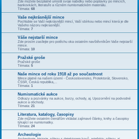
Zde můžete bezplatně umístit svoje nabídky nebo poptávky po mincích,
bankovkách, literatuře a různém numismatickém materiálu.
Témata:
68
Vaše nejkrásnější mince
Pochlubte se Vaší nejkrásnější mincí, Vaší sbírkou nebo mincí která je dle
Vašeho názoru nejkrasnější.
Témata:
7
Váše nejstarší mince
Zde prosím zasílejte pro potěchu oka ostatním navštěvníkům Vaše nejstarší
mince.
Témata:
10
Pražské groše
Pražské groše
Témata:
5
Naše mince od roku 1918 až po součastnost
Mince platné na našem území - Československo, Protektorát, Slovensko,
ČSSR, Česká republika,...
Témata:
1
Numismatické aukce
Odkazy a pozvánky na aukce, burzy, ochody, aj. Upozornění na podvodné
aukce a obchody.
Témata:
21
Literatura, katalogy, časopisy
Zde můžete ostatním čtenářům vkládat zajímavé články, knihy a časopisy
týkající se numismatiky.
Témata:
24
Archeologie
Archeologie, historie, nálezy s detektorem kovů, artefakty, nálezy, aj.