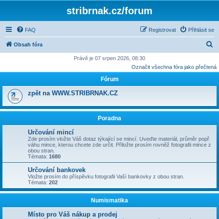
stribrnak.cz/forum
FAQ
Registrovat
Přihlásit se
H
Obsah fóra
l
Právě je 07 srpen 2026, 08:30
Označit všechna fóra jako přečtená
e
Fórum
d
a
zpět na WWW.STRIBRNAK.CZ
t
Poradna
Určování mincí
Zde prosím vložte Váš dotaz týkající se mincí. Uveďte materiál, průměr popř.
váhu mince, kterou chcete zde určit. Přiložte prosím rovněž fotografii mince z
obou stran.
Témata:
1680
Určování bankovek
Vložte prosím do příspěvku fotografii Vaší bankovky z obou stran.
Témata:
202
Numismatika
Místo pro Váš nákup a prodej