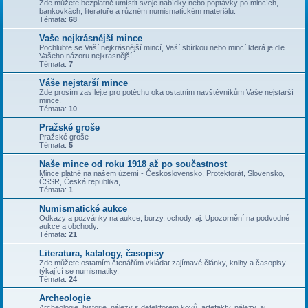
Zde můžete bezplatně umístit svoje nabídky nebo poptávky po mincích,
bankovkách, literatuře a různém numismatickém materiálu.
Témata:
68
Vaše nejkrásnější mince
Pochlubte se Vaší nejkrásnější mincí, Vaší sbírkou nebo mincí která je dle
Vašeho názoru nejkrasnější.
Témata:
7
Váše nejstarší mince
Zde prosím zasílejte pro potěchu oka ostatním navštěvníkům Vaše nejstarší
mince.
Témata:
10
Pražské groše
Pražské groše
Témata:
5
Naše mince od roku 1918 až po součastnost
Mince platné na našem území - Československo, Protektorát, Slovensko,
ČSSR, Česká republika,...
Témata:
1
Numismatické aukce
Odkazy a pozvánky na aukce, burzy, ochody, aj. Upozornění na podvodné
aukce a obchody.
Témata:
21
Literatura, katalogy, časopisy
Zde můžete ostatním čtenářům vkládat zajímavé články, knihy a časopisy
týkající se numismatiky.
Témata:
24
Archeologie
Archeologie, historie, nálezy s detektorem kovů, artefakty, nálezy, aj.