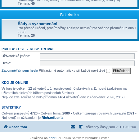
Témata:
45
Faleristika
Řády a vyznamenání
Pro přesné určení, prosím vždy zasílejte detailní foto Vašeho předmětu z obou
stran!
Témata:
26
PŘIHLÁSIT SE
•
REGISTROVAT
Uživatelské jméno:
Heslo:
Zapomněl(a) jsem heslo
Přihlásit mě automaticky při každé návštěvě
KDO JE ONLINE
Ve fóru je celkem
12
uživatelů :: 1 registrovaný, 0 skrytých a 11 hostů (založeno na
uživatelích aktivních během posledních 5 minut)
Nejvíce zde současně bylo přítomno
1404
uživatelů dne 23 červenec 2026, 23:58
STATISTIKY
Celkem příspěvků
4720
• Celkem témat
2089
• Celkem zaregistrovaných uživatelů
2371
•
Nejnovějším uživatelem je
RichardLenia
Obsah fóra
Všechny časy jsou v
UTC+02:00
Založeno na
phpBB
® Forum Software © phpBB Limited