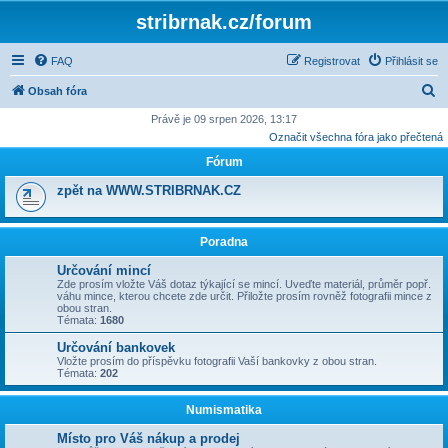
stribrnak.cz/forum
FAQ
Registrovat
Přihlásit se
H
Obsah fóra
l
Právě je 09 srpen 2026, 13:17
Označit všechna fóra jako přečtená
e
Fórum
d
a
zpět na WWW.STRIBRNAK.CZ
t
Poradna
Určování mincí
Zde prosím vložte Váš dotaz týkající se mincí. Uveďte materiál, průměr popř.
váhu mince, kterou chcete zde určit. Přiložte prosím rovněž fotografii mince z
obou stran.
Témata:
1680
Určování bankovek
Vložte prosím do příspěvku fotografii Vaší bankovky z obou stran.
Témata:
202
Numismatika
Místo pro Váš nákup a prodej