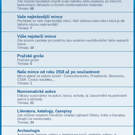
Zde můžete bezplatně umístit svoje nabídky nebo poptávky po mincích,
bankovkách, literatuře a různém numismatickém materiálu.
Témata:
68
Vaše nejkrásnější mince
Pochlubte se Vaší nejkrásnější mincí, Vaší sbírkou nebo mincí která je dle
Vašeho názoru nejkrasnější.
Témata:
7
Váše nejstarší mince
Zde prosím zasílejte pro potěchu oka ostatním navštěvníkům Vaše nejstarší
mince.
Témata:
10
Pražské groše
Pražské groše
Témata:
5
Naše mince od roku 1918 až po součastnost
Mince platné na našem území - Československo, Protektorát, Slovensko,
ČSSR, Česká republika,...
Témata:
1
Numismatické aukce
Odkazy a pozvánky na aukce, burzy, ochody, aj. Upozornění na podvodné
aukce a obchody.
Témata:
21
Literatura, katalogy, časopisy
Zde můžete ostatním čtenářům vkládat zajímavé články, knihy a časopisy
týkající se numismatiky.
Témata:
24
Archeologie
Archeologie, historie, nálezy s detektorem kovů, artefakty, nálezy, aj.