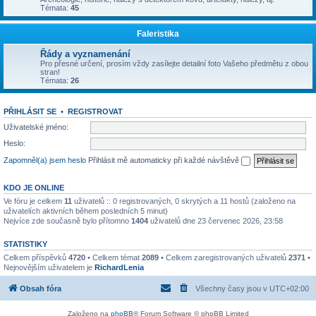
Témata:
45
Faleristika
Řády a vyznamenání
Pro přesné určení, prosím vždy zasílejte detailní foto Vašeho předmětu z obou
stran!
Témata:
26
PŘIHLÁSIT SE
•
REGISTROVAT
Uživatelské jméno:
Heslo:
Zapomněl(a) jsem heslo
Přihlásit mě automaticky při každé návštěvě
KDO JE ONLINE
Ve fóru je celkem
11
uživatelů :: 0 registrovaných, 0 skrytých a 11 hostů (založeno na
uživatelích aktivních během posledních 5 minut)
Nejvíce zde současně bylo přítomno
1404
uživatelů dne 23 červenec 2026, 23:58
STATISTIKY
Celkem příspěvků
4720
• Celkem témat
2089
• Celkem zaregistrovaných uživatelů
2371
•
Nejnovějším uživatelem je
RichardLenia
Obsah fóra
Všechny časy jsou v
UTC+02:00
Založeno na
phpBB
® Forum Software © phpBB Limited