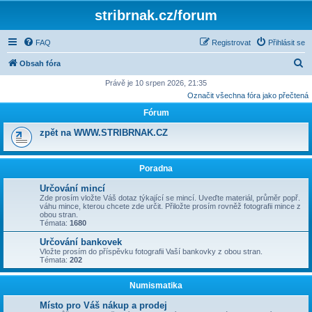
stribrnak.cz/forum
FAQ
Registrovat
Přihlásit se
H
Obsah fóra
l
Právě je 10 srpen 2026, 21:35
Označit všechna fóra jako přečtená
e
Fórum
d
a
zpět na WWW.STRIBRNAK.CZ
t
Poradna
Určování mincí
Zde prosím vložte Váš dotaz týkající se mincí. Uveďte materiál, průměr popř.
váhu mince, kterou chcete zde určit. Přiložte prosím rovněž fotografii mince z
obou stran.
Témata:
1680
Určování bankovek
Vložte prosím do příspěvku fotografii Vaší bankovky z obou stran.
Témata:
202
Numismatika
Místo pro Váš nákup a prodej