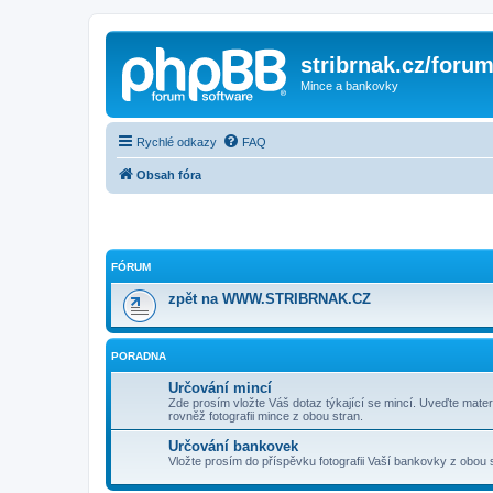
stribrnak.cz/foru
Mince a bankovky
Rychlé odkazy
FAQ
Obsah fóra
FÓRUM
zpět na WWW.STRIBRNAK.CZ
PORADNA
Určování mincí
Zde prosím vložte Váš dotaz týkající se mincí. Uveďte materi
rovněž fotografii mince z obou stran.
Určování bankovek
Vložte prosím do příspěvku fotografii Vaší bankovky z obou 