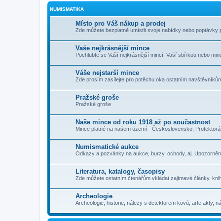
NUMISMATIKA
Místo pro Váš nákup a prodej
Zde můžete bezplatně umístit svoje nabídky nebo poptávky 
Vaše nejkrásnější mince
Pochlubte se Vaší nejkrásnější mincí, Vaší sbírkou nebo minc
Váše nejstarší mince
Zde prosím zasílejte pro potěchu oka ostatním navštěvníkům
Pražské groše
Pražské groše
Naše mince od roku 1918 až po součastnost
Mince platné na našem území - Československo, Protektorát
Numismatické aukce
Odkazy a pozvánky na aukce, burzy, ochody, aj. Upozorněn
Literatura, katalogy, časopisy
Zde můžete ostatním čtenářům vkládat zajímavé články, knih
Archeologie
Archeologie, historie, nálezy s detektorem kovů, artefakty, nál