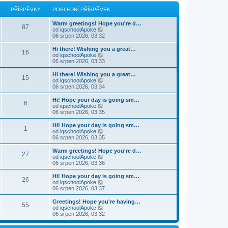
r
p
a
PŘÍSPĚVKY
POSLEDNÍ PŘÍSPĚVEK
o
z
s
i
Warm greetings! Hope you're d…
l
t
87
Z
od
iqschoolApoke
e
p
o
06 srpen 2026, 03:32
d
o
b
n
s
r
í
Hi there! Wishing you a great…
l
16
a
p
Z
od
iqschoolApoke
e
z
ř
o
06 srpen 2026, 03:33
d
i
í
b
n
t
s
r
Hi there! Wishing you a great…
í
15
p
p
a
Z
od
iqschoolApoke
p
o
ě
z
o
06 srpen 2026, 03:34
ř
s
v
i
b
í
l
e
t
r
s
Hi! Hope your day is going sm…
e
6
k
p
a
p
Z
od
iqschoolApoke
d
o
z
ě
o
06 srpen 2026, 03:35
n
s
i
v
b
í
l
t
e
r
Hi! Hope your day is going sm…
p
e
1
p
k
a
Z
od
iqschoolApoke
ř
d
o
z
o
06 srpen 2026, 03:35
í
n
s
i
b
s
í
l
t
r
Warm greetings! Hope you're d…
p
p
e
27
p
a
Z
od
iqschoolApoke
ě
ř
d
o
z
o
06 srpen 2026, 03:36
v
í
n
s
i
b
e
s
í
l
t
r
k
Hi! Hope your day is going sm…
p
p
e
26
p
a
Z
od
iqschoolApoke
ě
ř
d
o
z
o
06 srpen 2026, 03:37
v
í
n
s
i
b
e
s
í
l
t
r
k
Greetings! Hope you're having…
p
p
e
55
p
a
Z
od
iqschoolApoke
ě
ř
d
o
z
o
06 srpen 2026, 03:32
v
í
n
s
i
b
e
s
í
l
t
r
k
p