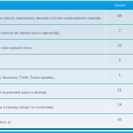
TÉMATA
68
po mincích, bankovkách, literatuře a různém numismatickém materiálu.
7
í která je dle Vašeho názoru nejkrasnější.
10
 Vaše nejstarší mince.
5
1
, Slovensko, ČSSR, Česká republika,...
21
í na podvodné aukce a obchody.
24
y a časopisy týkající se numismatiky.
45
ezy, aj.