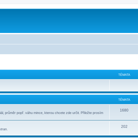
m
TÉMATA
TÉMATA
1680
ál, průměr popř. váhu mince, kterou chcete zde určit. Přiložte prosím
202
stran.