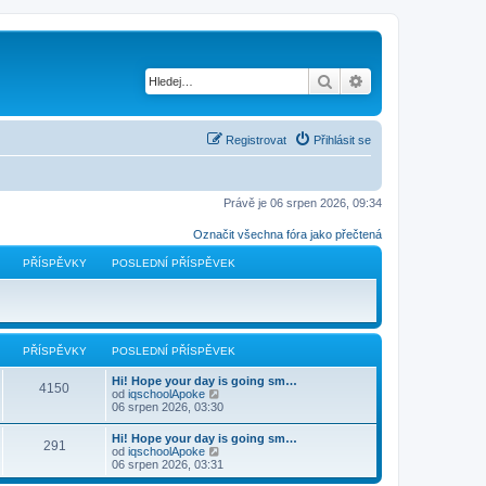
Hledat
Pokročilé hledání
Registrovat
Přihlásit se
Právě je 06 srpen 2026, 09:34
Označit všechna fóra jako přečtená
PŘÍSPĚVKY
POSLEDNÍ PŘÍSPĚVEK
PŘÍSPĚVKY
POSLEDNÍ PŘÍSPĚVEK
Hi! Hope your day is going sm…
4150
Z
od
iqschoolApoke
o
06 srpen 2026, 03:30
b
r
Hi! Hope your day is going sm…
291
a
Z
od
iqschoolApoke
z
o
06 srpen 2026, 03:31
i
b
t