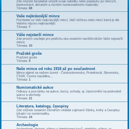
Zde můžete bezplatně umístit svoje nabídky nebo poptávky po mincích,
bankovkách, literatuře a různém numismatickém materiálu.
Témata:
68
Vaše nejkrásnější mince
Pochlubte se Vaší nejkrásnější mincí, Vaší sbírkou nebo mincí která je dle
Vašeho názoru nejkrasnější.
Témata:
7
Váše nejstarší mince
Zde prosím zasílejte pro potěchu oka ostatním navštěvníkům Vaše nejstarší
mince.
Témata:
10
Pražské groše
Pražské groše
Témata:
5
Naše mince od roku 1918 až po součastnost
Mince platné na našem území - Československo, Protektorát, Slovensko,
ČSSR, Česká republika,...
Témata:
1
Numismatické aukce
Odkazy a pozvánky na aukce, burzy, ochody, aj. Upozornění na podvodné
aukce a obchody.
Témata:
21
Literatura, katalogy, časopisy
Zde můžete ostatním čtenářům vkládat zajímavé články, knihy a časopisy
týkající se numismatiky.
Témata:
24
Archeologie
Archeologie, historie, nálezy s detektorem kovů, artefakty, nálezy, aj.