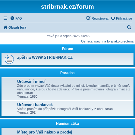
stribrnak.cz/forum
FAQ
Registrovat
Přihlásit se
H
Obsah fóra
l
Právě je 08 srpen 2026, 00:46
Označit všechna fóra jako přečtená
e
Fórum
d
a
zpět na WWW.STRIBRNAK.CZ
t
Poradna
Určování mincí
Zde prosím vložte Váš dotaz týkající se mincí. Uveďte materiál, průměr popř.
váhu mince, kterou chcete zde určit. Přiložte prosím rovněž fotografii mince z
obou stran.
Témata:
1680
Určování bankovek
Vložte prosím do příspěvku fotografii Vaší bankovky z obou stran.
Témata:
202
Numismatika
Místo pro Váš nákup a prodej