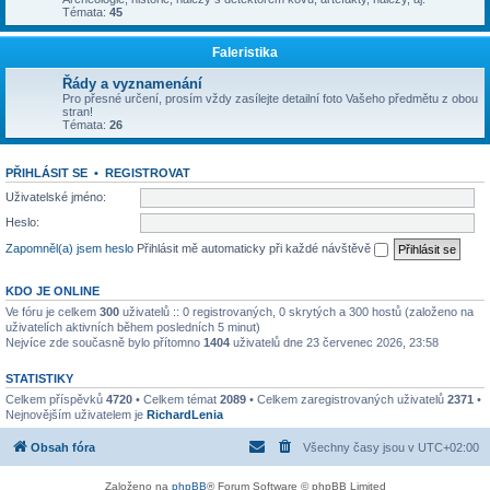
Témata:
45
Faleristika
Řády a vyznamenání
Pro přesné určení, prosím vždy zasílejte detailní foto Vašeho předmětu z obou
stran!
Témata:
26
PŘIHLÁSIT SE
•
REGISTROVAT
Uživatelské jméno:
Heslo:
Zapomněl(a) jsem heslo
Přihlásit mě automaticky při každé návštěvě
KDO JE ONLINE
Ve fóru je celkem
300
uživatelů :: 0 registrovaných, 0 skrytých a 300 hostů (založeno na
uživatelích aktivních během posledních 5 minut)
Nejvíce zde současně bylo přítomno
1404
uživatelů dne 23 červenec 2026, 23:58
STATISTIKY
Celkem příspěvků
4720
• Celkem témat
2089
• Celkem zaregistrovaných uživatelů
2371
•
Nejnovějším uživatelem je
RichardLenia
Obsah fóra
Všechny časy jsou v
UTC+02:00
Založeno na
phpBB
® Forum Software © phpBB Limited