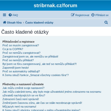
stribrnak.cz/forum
FAQ
Registrovat
Přihlásit se
H
Obsah fóra
Často kladené otázky
l
Často kladené otázky
e
d
Přihlašování a registrace
Proč se musím zaregistrovat?
a
Co je to COPPA?
t
Proč se nemůžu zaregistrovat?
Zaregistroval jsem se, ale nemůžu se přihlásit!
Proč se nemůžu přihlásit?
Byl jsem ve fóru zaregistrovaný, ale teď se nemůžu přihlásit?!
Zapomněl jsem heslo!
Proč se automaticky odhlašuji?
K čemu slouží funkce „Smazat všechny cookies fóra“?
Předvolby a nastavení uživatele
Jak můžu změnit svoje nastavení?
Jak můžu zabránit tomu, aby bylo moje uživatelské jméno zobrazeno na seznamu
uživatelů nacházejících se ve fóru?
Zobrazení časů není správné!
Změnil jsem časovou zónu, ale čas se stále nezobrazuje správně!
Můj jazyk není na seznamu!
K čemu slouží obrázky zobrazené u mého uživatelského jména?