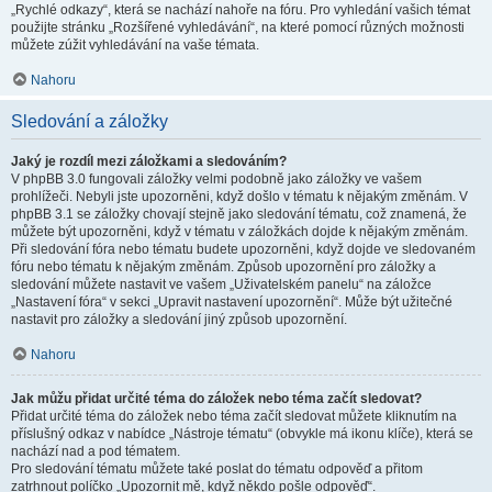
„Rychlé odkazy“, která se nachází nahoře na fóru. Pro vyhledání vašich témat
použijte stránku „Rozšířené vyhledávání“, na které pomocí různých možnosti
můžete zúžit vyhledávání na vaše témata.
Nahoru
Sledování a záložky
Jaký je rozdíl mezi záložkami a sledováním?
V phpBB 3.0 fungovali záložky velmi podobně jako záložky ve vašem
prohlížeči. Nebyli jste upozorněni, když došlo v tématu k nějakým změnám. V
phpBB 3.1 se záložky chovají stejně jako sledování tématu, což znamená, že
můžete být upozorněni, když v tématu v záložkách dojde k nějakým změnám.
Při sledování fóra nebo tématu budete upozorněni, když dojde ve sledovaném
fóru nebo tématu k nějakým změnám. Způsob upozornění pro záložky a
sledování můžete nastavit ve vašem „Uživatelském panelu“ na záložce
„Nastavení fóra“ v sekci „Upravit nastavení upozornění“. Může být užitečné
nastavit pro záložky a sledování jiný způsob upozornění.
Nahoru
Jak můžu přidat určité téma do záložek nebo téma začít sledovat?
Přidat určité téma do záložek nebo téma začít sledovat můžete kliknutím na
příslušný odkaz v nabídce „Nástroje tématu“ (obvykle má ikonu klíče), která se
nachází nad a pod tématem.
Pro sledování tématu můžete také poslat do tématu odpověď a přitom
zatrhnout políčko „Upozornit mě, když někdo pošle odpověď“.