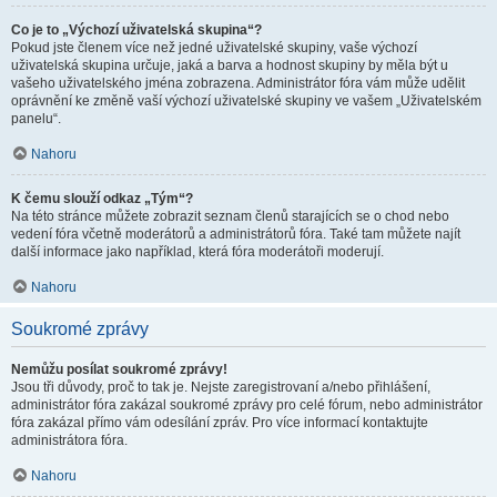
Co je to „Výchozí uživatelská skupina“?
Pokud jste členem více než jedné uživatelské skupiny, vaše výchozí
uživatelská skupina určuje, jaká a barva a hodnost skupiny by měla být u
vašeho uživatelského jména zobrazena. Administrátor fóra vám může udělit
oprávnění ke změně vaší výchozí uživatelské skupiny ve vašem „Uživatelském
panelu“.
Nahoru
K čemu slouží odkaz „Tým“?
Na této stránce můžete zobrazit seznam členů starajících se o chod nebo
vedení fóra včetně moderátorů a administrátorů fóra. Také tam můžete najít
další informace jako například, která fóra moderátoři moderují.
Nahoru
Soukromé zprávy
Nemůžu posílat soukromé zprávy!
Jsou tři důvody, proč to tak je. Nejste zaregistrovaní a/nebo přihlášení,
administrátor fóra zakázal soukromé zprávy pro celé fórum, nebo administrátor
fóra zakázal přímo vám odesílání zpráv. Pro více informací kontaktujte
administrátora fóra.
Nahoru