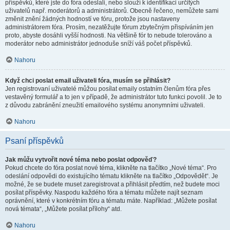
příspěvků, které jste do fóra odeslali, nebo slouží k identifikaci určitých
uživatelů např. moderátorů a administrátorů. Obecně řečeno, nemůžete sami
změnit znění žádných hodností ve fóru, protože jsou nastaveny
administrátorem fóra. Prosím, nezatěžujte fórum zbytečným přispíváním jen
proto, abyste dosáhli vyšší hodnosti. Na většině fór to nebude tolerováno a
moderátor nebo administrátor jednoduše sníží váš počet příspěvků.
Nahoru
Když chci poslat email uživateli fóra, musím se přihlásit?
Jen registrovaní uživatelé můžou posílat emaily ostatním členům fóra přes
vestavěný formulář a to jen v případě, že administrátor tuto funkci povolil. Je to
z důvodu zabránění zneužití emailového systému anonymními uživateli.
Nahoru
Psaní příspěvků
Jak můžu vytvořit nové téma nebo poslat odpověď?
Pokud chcete do fóra poslat nové téma, klikněte na tlačítko „Nové téma“. Pro
odeslání odpovědi do existujícího tématu klikněte na tlačítko „Odpovědět“. Je
možné, že se budete muset zaregistrovat a přihlásit předtím, než budete moci
posílat příspěvky. Naspodu každého fóra a tématu můžete najít seznam
oprávnění, které v konkrétním fóru a tématu máte. Například: „Můžete posílat
nová témata“, „Můžete posílat přílohy“ atd.
Nahoru