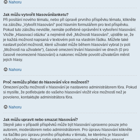
Nahoru
Jak můžu vytvořit hlasování/anketu?
Při posílání nového tématu, nebo při úpravě prvního příspěvku tématu, klikněte
na záložku „Vytvořit hlasování“ pod hlavním formulářem pro text příspěvku.
Pokud tuto záložku nevidíte, nemáte potřebné oprávnění k vytvoření hlasování.
Vložte „Hlasovací otázku“ a nejméně dvě „Možnosti hlasování“, ujistěte se, že
je každá možnost napsaná v textovém poli na vlastním řádku. Můžete také
nastavit počet možností, které uživatel může během hlasování vybrat (v poli
„Možností na uživatele“), časové omezení trvání hlasování ve dnech (0 pro
časově neomezené hlasování) a nakonec můžete povolit uživatelům měnit
jejich hlasy.
Nahoru
Proč nemůžu přidat do hlasování více možností?
Omezení počtu možností v hlasování je nastaveno administrátorem fóra. Pokud
si myslíte, že potřebujete do vašeho hlasování vložit více možností než je
povoleno, kontaktujte administrátora fóra.
Nahoru
Jak můžu upravit nebo smazat hlasování?
Stejně jako v případě příspěvků může být hlasování upraveno pouze jeho
autorem, moderátorem nebo administrátorem. Pro úpravu hlasování klikněte
na tlačítko pro úpravu prvního příspěvku v tématu, ke kterému je hlasování
vždy připojeno. Pokud zatím nikdo nehlasoval, uživatelé můžou smazat