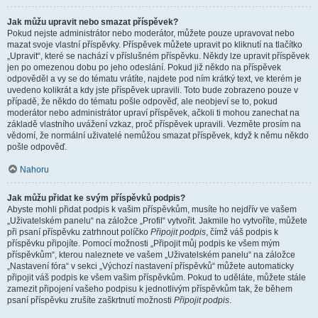
Jak můžu upravit nebo smazat příspěvek?
Pokud nejste administrátor nebo moderátor, můžete pouze upravovat nebo
mazat svoje vlastní příspěvky. Příspěvek můžete upravit po kliknutí na tlačítko
„Upravit“, které se nachází v příslušném příspěvku. Někdy lze upravit příspěvek
jen po omezenou dobu po jeho odeslání. Pokud již někdo na příspěvek
odpověděl a vy se do tématu vrátíte, najdete pod ním krátký text, ve kterém je
uvedeno kolikrát a kdy jste příspěvek upravili. Toto bude zobrazeno pouze v
případě, že někdo do tématu pošle odpověď, ale neobjeví se to, pokud
moderátor nebo administrátor upraví příspěvek, ačkoli ti mohou zanechat na
základě vlastního uvážení vzkaz, proč příspěvek upravili. Vezměte prosím na
vědomí, že normální uživatelé nemůžou smazat příspěvek, když k němu někdo
pošle odpověď.
Nahoru
Jak můžu přidat ke svým příspěvků podpis?
Abyste mohli přidat podpis k vašim příspěvkům, musíte ho nejdřív ve vašem
„Uživatelském panelu“ na záložce „Profil“ vytvořit. Jakmile ho vytvoříte, můžete
při psaní příspěvku zatrhnout políčko
Připojit podpis
, čímž váš podpis k
příspěvku připojíte. Pomocí možnosti „Připojit můj podpis ke všem mým
příspěvkům“, kterou naleznete ve vašem „Uživatelském panelu“ na záložce
„Nastavení fóra“ v sekci „Výchozí nastavení příspěvků“ můžete automaticky
připojit váš podpis ke všem vašim příspěvkům. Pokud to uděláte, můžete stále
zamezit připojení vašeho podpisu k jednotlivým příspěvkům tak, že během
psaní příspěvku zrušíte zaškrtnutí možnosti
Připojit podpis
.