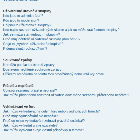
Uživatelské úrovně a skupiny
Kdo jsou to administrátoři?
Kdo jsou to moderátoři?
Co jsou to uživatelské skupiny?
Kde najdu seznam uživatelských skupin a jak se můžu stát členem skupiny?
Jak se můžu stát vedoucím skupiny?
Proč mají některé uživatelské skupiny jinou barvu?
Co je to „Výchozí uživatelská skupina“?
K čemu slouží odkaz „Tým“?
Soukromé zprávy
Nemůžu posílat soukromé zprávy!
Dostávám nechtěné soukromé zprávy!
Přišel mi od někoho na tomto fóru nevyžádaný nebo urážlivý email!
Přátelé a nepřátelé
Co jsou seznamy přátel a nepřátel?
Jak můžu přidat nebo odstranit uživatele do/z mého seznamu přátel nebo nepřátel?
Vyhledávání ve fóru
Jak můžu vyhledávat na celém fóru nebo v jednotlivých fórech?
Proč moje vyhledávání nic nenašlo?
Proč se mi po vyhledávání zobrazí prázdná stránka!?
Jak můžu vyhledat určité uživatele?
Jak můžu vyhledat svoje vlastní příspěvky a témata?