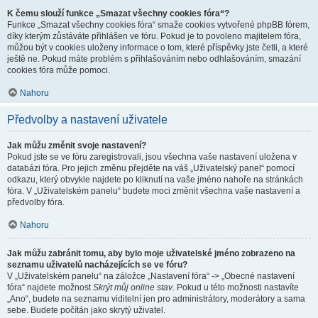
K čemu slouží funkce „Smazat všechny cookies fóra“?
Funkce „Smazat všechny cookies fóra“ smaže cookies vytvořené phpBB fórem,
díky kterým zůstáváte přihlášen ve fóru. Pokud je to povoleno majitelem fóra,
můžou být v cookies uloženy informace o tom, které příspěvky jste četli, a které
ještě ne. Pokud máte problém s přihlašováním nebo odhlašováním, smazání
cookies fóra může pomoci.
Nahoru
Předvolby a nastavení uživatele
Jak můžu změnit svoje nastavení?
Pokud jste se ve fóru zaregistrovali, jsou všechna vaše nastavení uložena v
databázi fóra. Pro jejich změnu přejděte na váš „Uživatelský panel“ pomocí
odkazu, který obvykle najdete po kliknutí na vaše jméno nahoře na stránkách
fóra. V „Uživatelském panelu“ budete moci změnit všechna vaše nastavení a
předvolby fóra.
Nahoru
Jak můžu zabránit tomu, aby bylo moje uživatelské jméno zobrazeno na
seznamu uživatelů nacházejících se ve fóru?
V „Uživatelském panelu“ na záložce „Nastavení fóra“ -> „Obecné nastavení
fóra“ najdete možnost
Skrýt můj online stav
. Pokud u této možnosti nastavíte
„Ano“, budete na seznamu viditelní jen pro administrátory, moderátory a sama
sebe. Budete počítán jako skrytý uživatel.