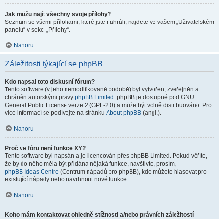
Jak můžu najít všechny svoje přílohy?
Seznam se všemi přílohami, které jste nahráli, najdete ve vašem „Uživatelském
panelu“ v sekci „Přílohy“.
Nahoru
Záležitosti týkající se phpBB
Kdo napsal toto diskusní fórum?
Tento software (v jeho nemodifikované podobě) byl vytvořen, zveřejněn a
chráněn autorskými právy
phpBB Limited
. phpBB je dostupné pod GNU
General Public License verze 2 (GPL-2.0) a může být volně distribuováno. Pro
více informací se podívejte na stránku
About phpBB
(angl.).
Nahoru
Proč ve fóru není funkce XY?
Tento software byl napsán a je licencován přes phpBB Limited. Pokud věříte,
že by do něho měla být přidána nějaká funkce, navštivte, prosím,
phpBB Ideas Centre
(Centrum nápadů pro phpBB), kde můžete hlasovat pro
existující nápady nebo navrhnout nové funkce.
Nahoru
Koho mám kontaktovat ohledně stížnosti a/nebo právních záležitostí