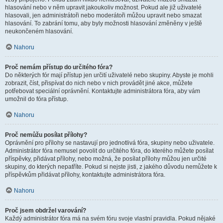
hlasování nebo v něm upravit jakoukoliv možnost. Pokud ale již uživatelé
hlasovali, jen administrátoři nebo moderátoři můžou upravit nebo smazat
hlasování. To zabrání tomu, aby byly možnosti hlasování změněny v ještě
neukončeném hlasování.
Nahoru
Proč nemám přístup do určitého fóra?
Do některých fór mají přístup jen určití uživatelé nebo skupiny. Abyste je mohli
zobrazit, číst, přispívat do nich nebo v nich provádět jiné akce, můžete
potřebovat speciální oprávnění. Kontaktujte administrátora fóra, aby vám
umožnil do fóra přístup.
Nahoru
Proč nemůžu posílat přílohy?
Oprávnění pro přílohy se nastavují pro jednotlivá fóra, skupiny nebo uživatele.
Administrátor fóra nemusel povolit do určitého fóra, do kterého můžete posílat
příspěvky, přidávat přílohy, nebo možná, že posílat přílohy můžou jen určité
skupiny, do kterých nepatříte. Pokud si nejste jisti, z jakého důvodu nemůžete k
příspěvkům přidávat přílohy, kontaktujte administrátora fóra.
Nahoru
Proč jsem obdržel varování?
Každý administrátor fóra má na svém fóru svoje vlastní pravidla. Pokud nějaké