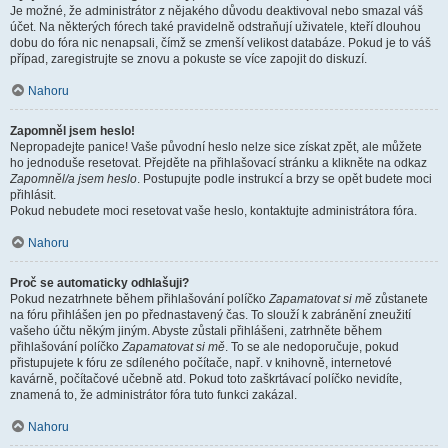
Je možné, že administrátor z nějakého důvodu deaktivoval nebo smazal váš
účet. Na některých fórech také pravidelně odstraňují uživatele, kteří dlouhou
dobu do fóra nic nenapsali, čímž se zmenší velikost databáze. Pokud je to váš
případ, zaregistrujte se znovu a pokuste se více zapojit do diskuzí.
Nahoru
Zapomněl jsem heslo!
Nepropadejte panice! Vaše původní heslo nelze sice získat zpět, ale můžete
ho jednoduše resetovat. Přejděte na přihlašovací stránku a klikněte na odkaz
Zapomněl/a jsem heslo
. Postupujte podle instrukcí a brzy se opět budete moci
přihlásit.
Pokud nebudete moci resetovat vaše heslo, kontaktujte administrátora fóra.
Nahoru
Proč se automaticky odhlašuji?
Pokud nezatrhnete během přihlašování políčko
Zapamatovat si mě
zůstanete
na fóru přihlášen jen po přednastavený čas. To slouží k zabránění zneužití
vašeho účtu někým jiným. Abyste zůstali přihlášeni, zatrhněte během
přihlašování políčko
Zapamatovat si mě
. To se ale nedoporučuje, pokud
přistupujete k fóru ze sdíleného počítače, např. v knihovně, internetové
kavárně, počítačové učebně atd. Pokud toto zaškrtávací políčko nevidíte,
znamená to, že administrátor fóra tuto funkci zakázal.
Nahoru