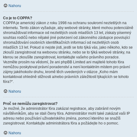
Nahoru
Co je to COPPA?
COPPA je americký zákon z roku 1998 na ochranu soukromí nezletilých na
internetu. Tento zákon vyžaduje, aby webové stránky, které mohou potenciálně
shromažďovat informace od nezletilých osob mladších 13 let, získaly písemný
souhlas rodičů nebo nějaké jiné potvrzení od zákonného zástupce povolující
shromažďování osobních identifikačních informací od nezletilých osob
mladších 13 let. Pokud si nejste jisti, jestli se toto týká vás, jako někoho, kdo se
zkouší zaregistrovat na webovou stránku, nebo se to týká webové stránky, na
kterou se zkoušíte zaregistrovat, kontaktujte vašeho právního poradce.
Vezměte prosím na vědomí, že ani phpBB Limited ani majitelé tohoto fóra
nemůžou poskytovat právní poradenství a není kontaktním místem pro právní
zájmy jakéhokoliv druhu, kromě těch uvedených v otázce „Koho mám
kontaktovat ohledně stížnosti a/nebo právních záležitostí týkajících se tohoto
fóra?“.
Nahoru
Proč se nemůžu zaregistrovat?
Je možné, že administrátor fóra zakázal registrace, aby zabránil novým
návštěvníkům, aby se stali členy fóra. Administrátor mohl také zakázat vaši IP
adresu nebo používání uživatelského jména, pomocí kterého se snažíš
zaregistrovat. Kontaktujte administrátora fóra a požádejte ho o pomoc.
Nahoru