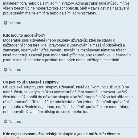
majitelem fóra nebo dalšími administrátory. Administrátoři také můžou mít ve
všech fórech úplné moderátorské schopnosti, opět v závislosti na nastavení
provedeném majitelem fóra nebo dalšími administrátory.
Nahoru
Kdo jsou to moderátoři?
Moderátoři jsou uživatelé (nebo skupiny uživatelů), kteří se starají o
každodenní chod fóra. Mají pravomoc k upravování a mazání příspěvků a
zamykání, odemykání, přesunování, mazání a rozdělování témat ve fórech,
která moderují. Obecně jsou moderátoři přítomni, aby zabraňovali uživatelů v
psaní mimo téma nebo v posílání hanlivých nebo urážlivých materiálů.
Nahoru
Co jsou to uživatelské skupiny?
Uživatelské skupiny jsou skupiny uživatelů, které dělí komunitu uživatelů na
menší části, se kterými můžou administrátoři fóra snadněji pracovat. Každý
člen fóra může patřit do několika skupin a každé skupině můžou být přiřazena
různá oprávnění. To umožňuje administrátorům jednoduše měnit oprávnění
pro mnoho uživatelů najednou, například změnit oprávnění pro moderátory,
nebo povolit uživatelům přístup do soukromého fóra.
Nahoru
Kde najdu seznam uživatelských skupin a jak se můžu stát členem