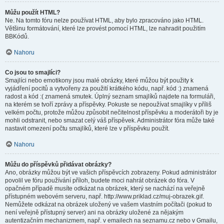
Můžu použít HTML?
Ne. Na tomto fóru nelze používat HTML, aby bylo zpracováno jako HTML.
Většinu formátování, které lze provést pomocí HTML, lze nahradit použitím
BBKódů.
Nahoru
Co jsou to smajlíci?
Smajlíci nebo emotikony jsou malé obrázky, které můžou být použity k
vyjádření pocitů a vytvořeny za použití krátkého kódu, např. kód :) znamená
radost a kód :( znamená smutek. Úplný seznam smajlíků najdete na formuláři,
na kterém se tvoří zprávy a příspěvky. Pokuste se nepoužívat smajlíky v příliš
velkém počtu, protože můžou způsobit nečitelnost příspěvku a moderátoři by je
mohli odstranit, nebo smazat celý váš příspěvek. Administrátor fóra může také
nastavit omezení počtu smajlíků, které lze v příspěvku použít.
Nahoru
Můžu do příspěvků přidávat obrázky?
Ano, obrázky můžou být ve vašich příspěvcích zobrazeny. Pokud administrátor
povolil ve fóru používání příloh, budete moci nahrát obrázek do fóra. V
opačném případě musíte odkázat na obrázek, který se nachází na veřejně
přístupném webovém serveru, např. http://www.priklad.cz/muj-obrazek.gif.
Nemůžete odkázat na obrázek uložený ve vašem vlastním počítači (pokud to
není veřejně přístupný server) ani na obrázky uložené za nějakým
autentizačním mechanizmem, např. v emailech na seznamu.cz nebo v Gmailu,