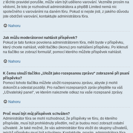
z těchto pravidel porušíte, může vám být uděleno varování. Vezměte prosím na
vědomí, že toto je rozhodnutí administrátora a phpBB Limited nemá nic
společného s varováními na daném fóru. Pokud si nejste jisti, z jakého důvodu
jste obdrželi varování, kontaktujte administrátora fóra.
Nahoru
Jak můžu moderátorovi nahlásit příspěvek?
Pokud je tato funkce povolena administrátorem fóra, měli byste v příspěvku,
který chcete nahlásit, vidět tlačítko (ikonu) pro nahlášení příspěvku. Po kliknutí
na tlačítko se zobrazí formulář, pomocí kterého můžete příspěvek nahlásit.
Nahoru
K čemu slouží tlačítko „Uložit jako rozepsanou zprávu“ zobrazené při psaní
příspěvku?
Pomocí tohoto tlačítka můžete uložit rozepsanou zprávu, abyste ji mohli
dokončit a odeslat později. Pro načtení rozepsaných zpráv přejděte na váš
„Uživatelský panel“, ve kterém naleznete odkaz na vaše rozepsané zprávy.
Nahoru
Proč musí být můj příspěvek schválen?
Administrátor fóra se mohl rozhodnout, že příspěvky ve fóru, do kterého
přispíváte, musí být prohlédnuty předtím, než je budou moci zobrazit ostatní
uživatelé. Je také možné, že vás administrátor fóra vložil do skupiny uživatelů,
jejichž příspěvky musí být schváleny. Kontaktujte, prosím, administrátora fóra