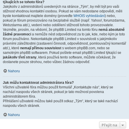
týkajících se tohoto fóra?
Jakýkoliv z administrátorů uvedených na stránce „Tým“, by měl být pro vaši
stížnost vhodnou kontaktní osobou. Pokud se vám nedostane odpovědi, měli
byste kontaktovat majitele domény (proveďte
WHOIS vyhledávání
) nebo,
pokud je fórum provozováno na bezplatné službě (např. Yahoo!, forumzdarma,
Webzdarma atd.), vedení nebo oddělení stížností tohoto provozovatele.
Vezměte, prosím, na vědomí, že phpBB Limited na tomto fóru
nemá absolutně
žádné pravomoci
a nemůže nést odpovědnost za to jak, kde, nebo kým je toto
fórum používáno. Nekontaktujte phpBB Limited v souvislosti s jakýmikoliv
právními záležitostmi (zastavení činnosti, odpovědnost, pomlouvačný komentář
atd.), které
nemají přímou souvislost
s webem phpBB.com, nebo se
samotným phpBB softwarem. Pokud pošlete email phpBB Limited týkající se
jakákoliv třetí strany
, která používá tento software, můžete očekávat, že
dostanete pouze strohou, nebo vůbec žádnou odpověď.
Nahoru
Jak můžu kontaktovat administrátora fóra?
Všichni uživatelé fóra můžou použít formulář „Kontaktujte nás“, který se
nachází naspodu všech stránek, pokud je tato možnost povolena
administrátorem fóra.
Přihlášení uživatelé můžou také použít odkaz „Tým“, který se také nachází
naspodu všech stránek.
Nahoru
Přejít na