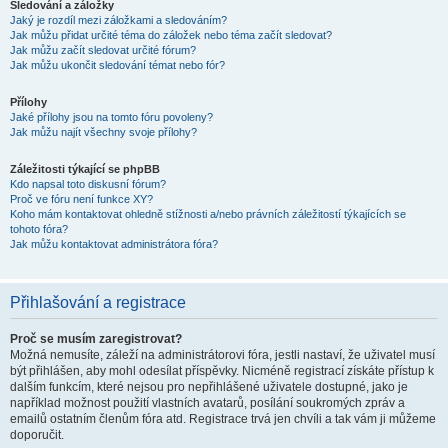
Sledování a záložky
Jaký je rozdíl mezi záložkami a sledováním?
Jak můžu přidat určité téma do záložek nebo téma začít sledovat?
Jak můžu začít sledovat určité fórum?
Jak můžu ukončit sledování témat nebo fór?
Přílohy
Jaké přílohy jsou na tomto fóru povoleny?
Jak můžu najít všechny svoje přílohy?
Záležitosti týkající se phpBB
Kdo napsal toto diskusní fórum?
Proč ve fóru není funkce XY?
Koho mám kontaktovat ohledně stížnosti a/nebo právních záležitostí týkajících se
tohoto fóra?
Jak můžu kontaktovat administrátora fóra?
Přihlašování a registrace
Proč se musím zaregistrovat?
Možná nemusíte, záleží na administrátorovi fóra, jestli nastaví, že uživatel musí
být přihlášen, aby mohl odesílat příspěvky. Nicméně registrací získáte přístup k
dalším funkcím, které nejsou pro nepřihlášené uživatele dostupné, jako je
například možnost použití vlastních avatarů, posílání soukromých zpráv a
emailů ostatním členům fóra atd. Registrace trvá jen chvíli a tak vám ji můžeme
doporučit.