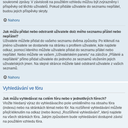
soukromé zprávy. V závislosti na použitém vzhledu můžou být zvýrazněny i
příspěvky od těchto uživatelů. Pokud přidáte uživatele do seznamu nepřátel,
budou jejich příspěvky skryty.
Nahoru
Jak můžu přidat nebo odstranit uživatele do/z mého seznamu přátel nebo
nepřátel?
Uživatele můžete přidat do vašeho seznamu dvěma způsoby. Po kliknutí na
jméno uživatele se dostanete na stránku s profilem uživatele, kde najdete
odkaz, pomocí kterého můžete uživatele přidat do seznamu přátel nebo
nepřátel. Nebo můžete ve vašem „Uživatelském panelu“ na záložce „Přátelé a
nepřátelé“ přímo přidat uživatele do jednoho ze seznamů vložením jejich
uživatelských jmen. Na stejné stránce můžete také odstranit uživatele z vašich
seznamů.
Nahoru
Vyhledávání ve fóru
Jak můžu vyhledávat na celém fóru nebo v jednotlivých fórech?
Vložte hledaný výraz do vyhledávacího pole umístěného na obsahu fóra
(indexu) nebo na stránkách témat nebo fór. Na rozšířené vyhledávání můžete
přejít kliknutím na odkaz (nebo ikonu) „Rozšířené vyhledávání“, který najdete
na všech stránkách fóra. Jakým způsobem bude vyhledávání dostupné závisí
na použitém vzhledu fóra.