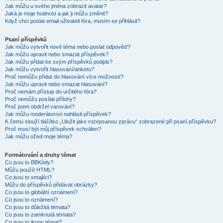
Jak můžu u svého jména zobrazit avatar?
Jaká je moje hodnost a jak ji můžu změnit?
Když chci poslat email uživateli fóra, musím se přihlásit?
Psaní příspěvků
Jak můžu vytvořit nové téma nebo poslat odpověď?
Jak můžu upravit nebo smazat příspěvek?
Jak můžu přidat ke svým příspěvků podpis?
Jak můžu vytvořit hlasování/anketu?
Proč nemůžu přidat do hlasování více možností?
Jak můžu upravit nebo smazat hlasování?
Proč nemám přístup do určitého fóra?
Proč nemůžu posílat přílohy?
Proč jsem obdržel varování?
Jak můžu moderátorovi nahlásit příspěvek?
K čemu slouží tlačítko „Uložit jako rozepsanou zprávu“ zobrazené při psaní příspěvku?
Proč musí být můj příspěvek schválen?
Jak můžu oživit moje téma?
Formátování a druhy témat
Co jsou to BBKódy?
Můžu použít HTML?
Co jsou to smajlíci?
Můžu do příspěvků přidávat obrázky?
Co jsou to globální oznámení?
Co jsou to oznámení?
Co jsou to důležitá témata?
Co jsou to zamknutá témata?
Co jsou to ikony témat?