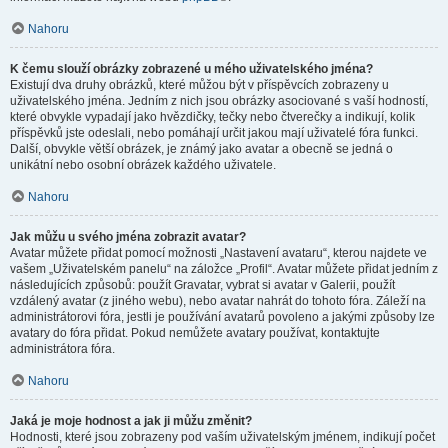
Nahoru
K čemu slouží obrázky zobrazené u mého uživatelského jména?
Existují dva druhy obrázků, které můžou být v příspěvcích zobrazeny u
uživatelského jména. Jedním z nich jsou obrázky asociované s vaší hodností,
které obvykle vypadají jako hvězdičky, tečky nebo čtverečky a indikují, kolik
příspěvků jste odeslali, nebo pomáhají určit jakou mají uživatelé fóra funkci.
Další, obvykle větší obrázek, je známý jako avatar a obecně se jedná o
unikátní nebo osobní obrázek každého uživatele.
Nahoru
Jak můžu u svého jména zobrazit avatar?
Avatar můžete přidat pomocí možnosti „Nastavení avataru“, kterou najdete ve
vašem „Uživatelském panelu“ na záložce „Profil“. Avatar můžete přidat jedním z
následujících způsobů: použít Gravatar, vybrat si avatar v Galerii, použít
vzdálený avatar (z jiného webu), nebo avatar nahrát do tohoto fóra. Záleží na
administrátorovi fóra, jestli je používání avatarů povoleno a jakými způsoby lze
avatary do fóra přidat. Pokud nemůžete avatary používat, kontaktujte
administrátora fóra.
Nahoru
Jaká je moje hodnost a jak ji můžu změnit?
Hodnosti, které jsou zobrazeny pod vaším uživatelským jménem, indikují počet