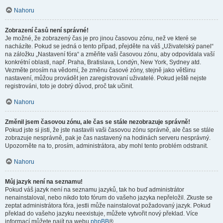
Nahoru
Zobrazení časů není správné!
Je možné, že zobrazený čas je pro jinou časovou zónu, než ve které se
nacházíte. Pokud se jedná o tento případ, přejděte na váš „Uživatelský panel“
na záložku „Nastavení fóra“ a změňte vaši časovou zónu, aby odpovídala vaší
konkrétní oblasti, např. Praha, Bratislava, Londýn, New York, Sydney atd.
Vezměte prosím na vědomí, že změnu časové zóny, stejně jako většinu
nastavení, můžou provádět jen zaregistrovaní uživatelé. Pokud ještě nejste
registrováni, toto je dobrý důvod, proč tak učinit.
Nahoru
Změnil jsem časovou zónu, ale čas se stále nezobrazuje správně!
Pokud jste si jisti, že jste nastavili vaši časovou zónu správně, ale čas se stále
zobrazuje nesprávně, pak je čas nastavený na hodinách serveru nesprávný.
Upozorněte na to, prosím, administrátora, aby mohl tento problém odstranit.
Nahoru
Můj jazyk není na seznamu!
Pokud váš jazyk není na seznamu jazyků, tak ho buď administrátor
nenainstaloval, nebo nikdo toto fórum do vašeho jazyka nepřeložil. Zkuste se
zeptat administrátora fóra, jestli může nainstalovat požadovaný jazyk. Pokud
překlad do vašeho jazyku neexistuje, můžete vytvořit nový překlad. Více
informací můžete najít na webu
phpBB
®.