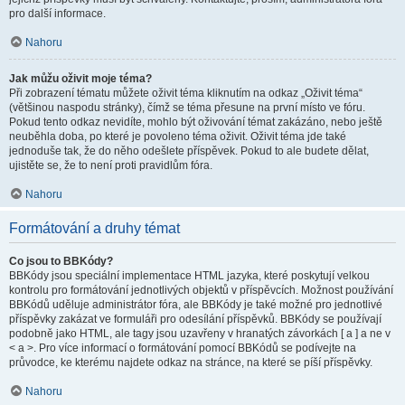
pro další informace.
Nahoru
Jak můžu oživit moje téma?
Při zobrazení tématu můžete oživit téma kliknutím na odkaz „Oživit téma“
(většinou naspodu stránky), čímž se téma přesune na první místo ve fóru.
Pokud tento odkaz nevidíte, mohlo být oživování témat zakázáno, nebo ještě
neuběhla doba, po které je povoleno téma oživit. Oživit téma jde také
jednoduše tak, že do něho odešlete příspěvek. Pokud to ale budete dělat,
ujistěte se, že to není proti pravidlům fóra.
Nahoru
Formátování a druhy témat
Co jsou to BBKódy?
BBKódy jsou speciální implementace HTML jazyka, které poskytují velkou
kontrolu pro formátování jednotlivých objektů v příspěvcích. Možnost používání
BBKódů uděluje administrátor fóra, ale BBKódy je také možné pro jednotlivé
příspěvky zakázat ve formuláři pro odesílání příspěvků. BBKódy se používají
podobně jako HTML, ale tagy jsou uzavřeny v hranatých závorkách [ a ] a ne v
< a >. Pro více informací o formátování pomocí BBKódů se podívejte na
průvodce, ke kterému najdete odkaz na stránce, na které se píší příspěvky.
Nahoru