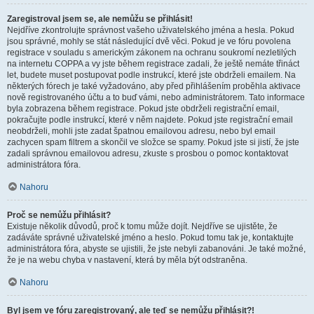
Zaregistroval jsem se, ale nemůžu se přihlásit!
Nejdříve zkontrolujte správnost vašeho uživatelského jména a hesla. Pokud
jsou správné, mohly se stát následující dvě věci. Pokud je ve fóru povolena
registrace v souladu s americkým zákonem na ochranu soukromí nezletilých
na internetu COPPA a vy jste během registrace zadali, že ještě nemáte třináct
let, budete muset postupovat podle instrukcí, které jste obdrželi emailem. Na
některých fórech je také vyžadováno, aby před přihlášením proběhla aktivace
nově registrovaného účtu a to buď vámi, nebo administrátorem. Tato informace
byla zobrazena během registrace. Pokud jste obdrželi registrační email,
pokračujte podle instrukcí, které v něm najdete. Pokud jste registrační email
neobdrželi, mohli jste zadat špatnou emailovou adresu, nebo byl email
zachycen spam filtrem a skončil ve složce se spamy. Pokud jste si jistí, že jste
zadali správnou emailovou adresu, zkuste s prosbou o pomoc kontaktovat
administrátora fóra.
Nahoru
Proč se nemůžu přihlásit?
Existuje několik důvodů, proč k tomu může dojít. Nejdříve se ujistěte, že
zadáváte správné uživatelské jméno a heslo. Pokud tomu tak je, kontaktujte
administrátora fóra, abyste se ujistili, že jste nebyli zabanováni. Je také možné,
že je na webu chyba v nastavení, která by měla být odstraněna.
Nahoru
Byl jsem ve fóru zaregistrovaný, ale teď se nemůžu přihlásit?!