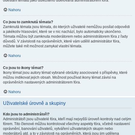
odeslání tématu jako důležitého udělována administrátorem fóra.
Nahoru
Co jsou to zamknutá témata?
Zamknutá témata jsou témata, do kterých uživatelé nemůžou posílat odpovědi
a jakékoliv hlasování, které se v nic nachází, bylo automaticky ukončeno.
Témata můžou být zamknuta moderátorem nebo administrátorem fóra z řady
důvodů. V závislosti na oprávněních, které vám udělil administrátor fóra,
můžete také mít možnost zamykat vlastní témata.
Nahoru
Co jsou to ikony témat?
Ikony témat jsou autory témat vybrané obrázky asociované s příspěvky, které
můžou indikovat jejich obsah. Možnost používat ikony témat závisí na
oprávněních nastavených administrátorem fóra.
Nahoru
Uživatelské úrovně a skupiny
Kdo jsou to administrátoři?
Administrátoři jsou uživatelé fóra, kteří mají nejvyšší úroveň kontroly nad celým
fórem. Tito členové můžou kontrolovat všechny aspekty fóra, včetně nastavení
oprávnění, banování uživatelů, vytváření uživatelských skupin nebo
moderátorů atd. a to v závislosti na oprávněních, která jsou jim udělena