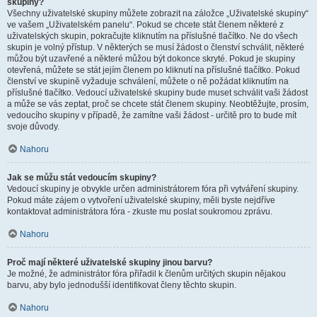
skupiny?
Všechny uživatelské skupiny můžete zobrazit na záložce „Uživatelské skupiny“
ve vašem „Uživatelském panelu“. Pokud se chcete stát členem některé z
uživatelských skupin, pokračujte kliknutím na příslušné tlačítko. Ne do všech
skupin je volný přístup. V některých se musí žádost o členství schválit, některé
můžou být uzavřené a některé můžou být dokonce skryté. Pokud je skupiny
otevřená, můžete se stát jejím členem po kliknutí na příslušné tlačítko. Pokud
členství ve skupině vyžaduje schválení, můžete o ně požádat kliknutím na
příslušné tlačítko. Vedoucí uživatelské skupiny bude muset schválit vaši žádost
a může se vás zeptat, proč se chcete stát členem skupiny. Neobtěžujte, prosím,
vedoucího skupiny v případě, že zamítne vaši žádost - určitě pro to bude mít
svoje důvody.
Nahoru
Jak se můžu stát vedoucím skupiny?
Vedoucí skupiny je obvykle určen administrátorem fóra při vytváření skupiny.
Pokud máte zájem o vytvoření uživatelské skupiny, měli byste nejdříve
kontaktovat administrátora fóra - zkuste mu poslat soukromou zprávu.
Nahoru
Proč mají některé uživatelské skupiny jinou barvu?
Je možné, že administrátor fóra přiřadil k členům určitých skupin nějakou
barvu, aby bylo jednodušší identifikovat členy těchto skupin.
Nahoru