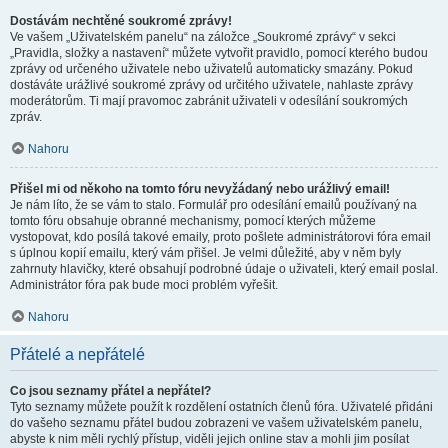
Dostávám nechtěné soukromé zprávy!
Ve vašem „Uživatelském panelu“ na záložce „Soukromé zprávy“ v sekci
„Pravidla, složky a nastavení“ můžete vytvořit pravidlo, pomocí kterého budou
zprávy od určeného uživatele nebo uživatelů automaticky smazány. Pokud
dostáváte urážlivé soukromé zprávy od určitého uživatele, nahlaste zprávy
moderátorům. Ti mají pravomoc zabránit uživateli v odesílání soukromých
zpráv.
Nahoru
Přišel mi od někoho na tomto fóru nevyžádaný nebo urážlivý email!
Je nám líto, že se vám to stalo. Formulář pro odesílání emailů používaný na
tomto fóru obsahuje obranné mechanismy, pomocí kterých můžeme
vystopovat, kdo posílá takové emaily, proto pošlete administrátorovi fóra email
s úplnou kopií emailu, který vám přišel. Je velmi důležité, aby v něm byly
zahrnuty hlavičky, které obsahují podrobné údaje o uživateli, který email poslal.
Administrátor fóra pak bude moci problém vyřešit.
Nahoru
Přátelé a nepřátelé
Co jsou seznamy přátel a nepřátel?
Tyto seznamy můžete použít k rozdělení ostatních členů fóra. Uživatelé přidáni
do vašeho seznamu přátel budou zobrazeni ve vašem uživatelském panelu,
abyste k nim měli rychlý přístup, viděli jejich online stav a mohli jim posílat