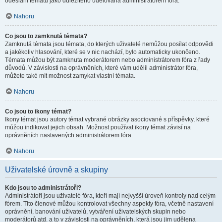
odeslání tématu jako důležitého udělována administrátorem fóra.
Nahoru
Co jsou to zamknutá témata?
Zamknutá témata jsou témata, do kterých uživatelé nemůžou posílat odpovědi
a jakékoliv hlasování, které se v nic nachází, bylo automaticky ukončeno.
Témata můžou být zamknuta moderátorem nebo administrátorem fóra z řady
důvodů. V závislosti na oprávněních, které vám udělil administrátor fóra,
můžete také mít možnost zamykat vlastní témata.
Nahoru
Co jsou to ikony témat?
Ikony témat jsou autory témat vybrané obrázky asociované s příspěvky, které
můžou indikovat jejich obsah. Možnost používat ikony témat závisí na
oprávněních nastavených administrátorem fóra.
Nahoru
Uživatelské úrovně a skupiny
Kdo jsou to administrátoři?
Administrátoři jsou uživatelé fóra, kteří mají nejvyšší úroveň kontroly nad celým
fórem. Tito členové můžou kontrolovat všechny aspekty fóra, včetně nastavení
oprávnění, banování uživatelů, vytváření uživatelských skupin nebo
moderátorů atd. a to v závislosti na oprávněních, která jsou jim udělena