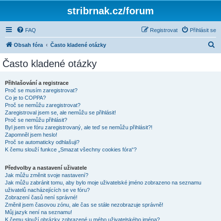
stribrnak.cz/forum
FAQ
Registrovat
Přihlásit se
H
Obsah fóra
Často kladené otázky
l
Často kladené otázky
e
d
Přihlašování a registrace
Proč se musím zaregistrovat?
a
Co je to COPPA?
t
Proč se nemůžu zaregistrovat?
Zaregistroval jsem se, ale nemůžu se přihlásit!
Proč se nemůžu přihlásit?
Byl jsem ve fóru zaregistrovaný, ale teď se nemůžu přihlásit?!
Zapomněl jsem heslo!
Proč se automaticky odhlašuji?
K čemu slouží funkce „Smazat všechny cookies fóra“?
Předvolby a nastavení uživatele
Jak můžu změnit svoje nastavení?
Jak můžu zabránit tomu, aby bylo moje uživatelské jméno zobrazeno na seznamu
uživatelů nacházejících se ve fóru?
Zobrazení časů není správné!
Změnil jsem časovou zónu, ale čas se stále nezobrazuje správně!
Můj jazyk není na seznamu!
K čemu slouží obrázky zobrazené u mého uživatelského jména?