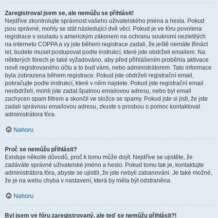
Zaregistroval jsem se, ale nemůžu se přihlásit!
Nejdříve zkontrolujte správnost vašeho uživatelského jména a hesla. Pokud
jsou správné, mohly se stát následující dvě věci. Pokud je ve fóru povolena
registrace v souladu s americkým zákonem na ochranu soukromí nezletilých
na internetu COPPA a vy jste během registrace zadali, že ještě nemáte třináct
let, budete muset postupovat podle instrukcí, které jste obdrželi emailem. Na
některých fórech je také vyžadováno, aby před přihlášením proběhla aktivace
nově registrovaného účtu a to buď vámi, nebo administrátorem. Tato informace
byla zobrazena během registrace. Pokud jste obdrželi registrační email,
pokračujte podle instrukcí, které v něm najdete. Pokud jste registrační email
neobdrželi, mohli jste zadat špatnou emailovou adresu, nebo byl email
zachycen spam filtrem a skončil ve složce se spamy. Pokud jste si jistí, že jste
zadali správnou emailovou adresu, zkuste s prosbou o pomoc kontaktovat
administrátora fóra.
Nahoru
Proč se nemůžu přihlásit?
Existuje několik důvodů, proč k tomu může dojít. Nejdříve se ujistěte, že
zadáváte správné uživatelské jméno a heslo. Pokud tomu tak je, kontaktujte
administrátora fóra, abyste se ujistili, že jste nebyli zabanováni. Je také možné,
že je na webu chyba v nastavení, která by měla být odstraněna.
Nahoru
Byl jsem ve fóru zaregistrovaný, ale teď se nemůžu přihlásit?!