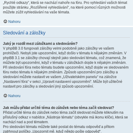
„Rychlé odkazy“, která se nachází nahoře na fóru. Pro vyhledání vašich témat
použijte stránku „Rozšířené vyhledávání“, na které pomocí různých možnosti
můžete zúžit vyhledávání na vaše témata.
Nahoru
Sledování a záložky
Jaký je rozdíl mezi záložkami a sledováním?
V phpBB 3.0 fungovali záložky velmi podobně jako záložky ve vašem
prohlížeči. Nebyli jste upozorněni, když došlo v tématu k nějakým změnám. V
phpBB 3.1 se záložky chovají stejně jako sledování tématu, což znamená, že
můžete být upozorněni, když v tématu v záložkách dojde k nějakým změnám.
Při sledování fóra nebo tématu budete upozorněni, když dojde ve sledovaném
fóru nebo tématu k nějakým změnám. Způsob upozornění pro záložky a
sledování můžete nastavit ve vašem „Uživatelském panelu“ na záložce
„Nastavení fóra“ v sekci „Upravit nastavení upozornění“. Může být užitečné
nastavit pro záložky a sledování jiný způsob upozornění.
Nahoru
Jak můžu přidat určité téma do záložek nebo téma začít sledovat?
Přidat určité téma do záložek nebo téma začít sledovat můžete kliknutím na
příslušný odkaz v nabídce „Nástroje tématu“ (obvykle má ikonu klíče), která se
nachází nad a pod tématem.
Pro sledování tématu můžete také poslat do tématu odpověď a přitom
zatrhnout políčko „Upozornit mě, když někdo pošle odpověď“.