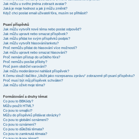
Jak můžu u svého jména zobrazit avatar?
Jaká je moje hodnost a jak ji můžu změnit?
Když chci poslat email uživateli fóra, musím se přihlásit?
Psaní příspěvků
Jak můžu vytvořit nové téma nebo poslat odpověď?
Jak můžu upravit nebo smazat příspěvek?
Jak můžu přidat ke svým příspěvků podpis?
Jak můžu vytvořit hlasování/anketu?
Proč nemůžu přidat do hlasování více možností?
Jak můžu upravit nebo smazat hlasování?
Proč nemám přístup do určitého fóra?
Proč nemůžu posílat přílohy?
Proč jsem obdržel varování?
Jak můžu moderátorovi nahlásit příspěvek?
K čemu slouží tlačítko „Uložit jako rozepsanou zprávu“ zobrazené při psaní příspěvku?
Proč musí být můj příspěvek schválen?
Jak můžu oživit moje téma?
Formátování a druhy témat
Co jsou to BBKódy?
Můžu použít HTML?
Co jsou to smajlíci?
Můžu do příspěvků přidávat obrázky?
Co jsou to globální oznámení?
Co jsou to oznámení?
Co jsou to důležitá témata?
Co jsou to zamknutá témata?
Co jsou to ikony témat?