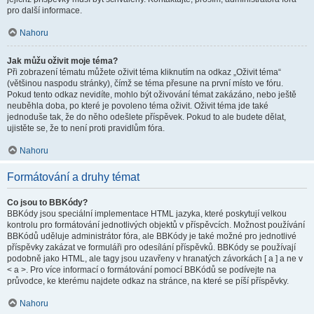
pro další informace.
Nahoru
Jak můžu oživit moje téma?
Při zobrazení tématu můžete oživit téma kliknutím na odkaz „Oživit téma“
(většinou naspodu stránky), čímž se téma přesune na první místo ve fóru.
Pokud tento odkaz nevidíte, mohlo být oživování témat zakázáno, nebo ještě
neuběhla doba, po které je povoleno téma oživit. Oživit téma jde také
jednoduše tak, že do něho odešlete příspěvek. Pokud to ale budete dělat,
ujistěte se, že to není proti pravidlům fóra.
Nahoru
Formátování a druhy témat
Co jsou to BBKódy?
BBKódy jsou speciální implementace HTML jazyka, které poskytují velkou
kontrolu pro formátování jednotlivých objektů v příspěvcích. Možnost používání
BBKódů uděluje administrátor fóra, ale BBKódy je také možné pro jednotlivé
příspěvky zakázat ve formuláři pro odesílání příspěvků. BBKódy se používají
podobně jako HTML, ale tagy jsou uzavřeny v hranatých závorkách [ a ] a ne v
< a >. Pro více informací o formátování pomocí BBKódů se podívejte na
průvodce, ke kterému najdete odkaz na stránce, na které se píší příspěvky.
Nahoru