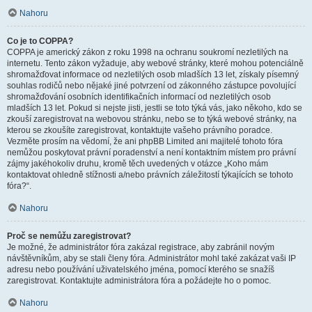
Nahoru
Co je to COPPA?
COPPA je americký zákon z roku 1998 na ochranu soukromí nezletilých na
internetu. Tento zákon vyžaduje, aby webové stránky, které mohou potenciálně
shromažďovat informace od nezletilých osob mladších 13 let, získaly písemný
souhlas rodičů nebo nějaké jiné potvrzení od zákonného zástupce povolující
shromažďování osobních identifikačních informací od nezletilých osob
mladších 13 let. Pokud si nejste jisti, jestli se toto týká vás, jako někoho, kdo se
zkouší zaregistrovat na webovou stránku, nebo se to týká webové stránky, na
kterou se zkoušíte zaregistrovat, kontaktujte vašeho právního poradce.
Vezměte prosím na vědomí, že ani phpBB Limited ani majitelé tohoto fóra
nemůžou poskytovat právní poradenství a není kontaktním místem pro právní
zájmy jakéhokoliv druhu, kromě těch uvedených v otázce „Koho mám
kontaktovat ohledně stížnosti a/nebo právních záležitostí týkajících se tohoto
fóra?“.
Nahoru
Proč se nemůžu zaregistrovat?
Je možné, že administrátor fóra zakázal registrace, aby zabránil novým
návštěvníkům, aby se stali členy fóra. Administrátor mohl také zakázat vaši IP
adresu nebo používání uživatelského jména, pomocí kterého se snažíš
zaregistrovat. Kontaktujte administrátora fóra a požádejte ho o pomoc.
Nahoru