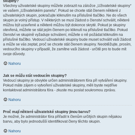
skupiny?
Všechny uživatelské skupiny můžete zobrazit na záložce „Uživatelské skupiny“
ve vašem „Uživatelském panelu“. Pokud se chcete stát členem některé z
uživatelských skupin, pokračujte kliknutím na příslušné tlačítko. Ne do všech
skupin je volný přístup. V některých se musí žádost o členství schválit, některé
můžou být uzavřené a některé můžou být dokonce skryté. Pokud je skupiny
otevřená, můžete se stát jejím členem po kliknutí na příslušné tlačítko. Pokud
členství ve skupině vyžaduje schválení, můžete o ně požádat kliknutím na
příslušné tlačítko. Vedoucí uživatelské skupiny bude muset schválit vaši žádost
a může se vás zeptat, proč se chcete stát členem skupiny. Neobtěžujte, prosím,
vedoucího skupiny v případě, že zamítne vaši žádost - určitě pro to bude mít
svoje důvody.
Nahoru
Jak se můžu stát vedoucím skupiny?
Vedoucí skupiny je obvykle určen administrátorem fóra při vytváření skupiny.
Pokud máte zájem o vytvoření uživatelské skupiny, měli byste nejdříve
kontaktovat administrátora fóra - zkuste mu poslat soukromou zprávu.
Nahoru
Proč mají některé uživatelské skupiny jinou barvu?
Je možné, že administrátor fóra přiřadil k členům určitých skupin nějakou
barvu, aby bylo jednodušší identifikovat členy těchto skupin.
Nahoru