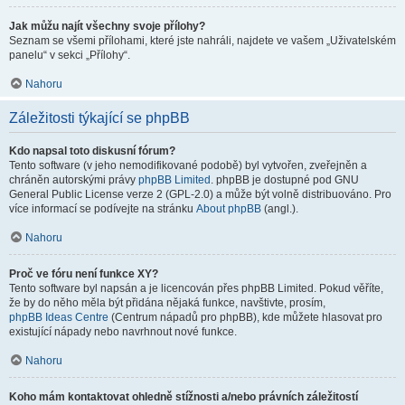
Jak můžu najít všechny svoje přílohy?
Seznam se všemi přílohami, které jste nahráli, najdete ve vašem „Uživatelském
panelu“ v sekci „Přílohy“.
Nahoru
Záležitosti týkající se phpBB
Kdo napsal toto diskusní fórum?
Tento software (v jeho nemodifikované podobě) byl vytvořen, zveřejněn a
chráněn autorskými právy
phpBB Limited
. phpBB je dostupné pod GNU
General Public License verze 2 (GPL-2.0) a může být volně distribuováno. Pro
více informací se podívejte na stránku
About phpBB
(angl.).
Nahoru
Proč ve fóru není funkce XY?
Tento software byl napsán a je licencován přes phpBB Limited. Pokud věříte,
že by do něho měla být přidána nějaká funkce, navštivte, prosím,
phpBB Ideas Centre
(Centrum nápadů pro phpBB), kde můžete hlasovat pro
existující nápady nebo navrhnout nové funkce.
Nahoru
Koho mám kontaktovat ohledně stížnosti a/nebo právních záležitostí