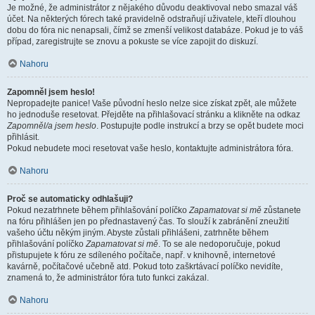
Je možné, že administrátor z nějakého důvodu deaktivoval nebo smazal váš
účet. Na některých fórech také pravidelně odstraňují uživatele, kteří dlouhou
dobu do fóra nic nenapsali, čímž se zmenší velikost databáze. Pokud je to váš
případ, zaregistrujte se znovu a pokuste se více zapojit do diskuzí.
Nahoru
Zapomněl jsem heslo!
Nepropadejte panice! Vaše původní heslo nelze sice získat zpět, ale můžete
ho jednoduše resetovat. Přejděte na přihlašovací stránku a klikněte na odkaz
Zapomněl/a jsem heslo
. Postupujte podle instrukcí a brzy se opět budete moci
přihlásit.
Pokud nebudete moci resetovat vaše heslo, kontaktujte administrátora fóra.
Nahoru
Proč se automaticky odhlašuji?
Pokud nezatrhnete během přihlašování políčko
Zapamatovat si mě
zůstanete
na fóru přihlášen jen po přednastavený čas. To slouží k zabránění zneužití
vašeho účtu někým jiným. Abyste zůstali přihlášeni, zatrhněte během
přihlašování políčko
Zapamatovat si mě
. To se ale nedoporučuje, pokud
přistupujete k fóru ze sdíleného počítače, např. v knihovně, internetové
kavárně, počítačové učebně atd. Pokud toto zaškrtávací políčko nevidíte,
znamená to, že administrátor fóra tuto funkci zakázal.
Nahoru