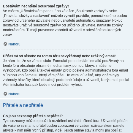
Dostávám nechtěné soukromé zprávy!
Ve vašem „Uživatelském panelu“ na záložce „Soukromé zprávy“ v sekci
„Pravidla, složky a nastavení“ můžete vytvořit pravidlo, pomocí kterého budou
zprávy od určeného uživatele nebo uživatelů automaticky smazány. Pokud
dostáváte urážlivé soukromé zprávy od určitého uživatele, nahlaste zprávy
moderátorům. Ti mají pravomoc zabránit uživateli v odesílání soukromých
zpráv.
Nahoru
Přišel mi od někoho na tomto fóru nevyžádaný nebo urážlivý email!
Je nám líto, že se vám to stalo. Formulář pro odesílání emailů používaný na
tomto fóru obsahuje obranné mechanismy, pomocí kterých můžeme
vystopovat, kdo posílá takové emaily, proto pošlete administrátorovi fóra email
s úplnou kopií emailu, který vám přišel. Je velmi důležité, aby v něm byly
zahrnuty hlavičky, které obsahují podrobné údaje o uživateli, který email poslal.
Administrátor fóra pak bude moci problém vyřešit.
Nahoru
Přátelé a nepřátelé
Co jsou seznamy přátel a nepřátel?
Tyto seznamy můžete použít k rozdělení ostatních členů fóra. Uživatelé přidáni
do vašeho seznamu přátel budou zobrazeni ve vašem uživatelském panelu,
abyste k nim měli rychlý přístup, viděli jejich online stav a mohli jim posílat