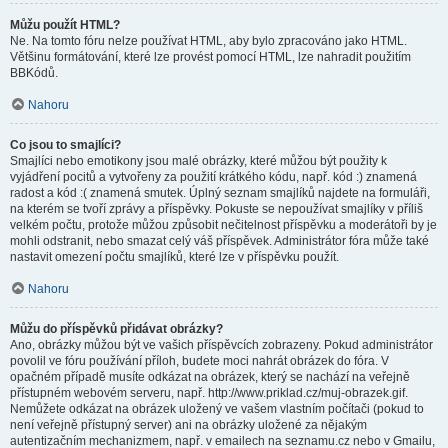
Můžu použít HTML?
Ne. Na tomto fóru nelze používat HTML, aby bylo zpracováno jako HTML.
Většinu formátování, které lze provést pomocí HTML, lze nahradit použitím
BBKódů.
Nahoru
Co jsou to smajlíci?
Smajlíci nebo emotikony jsou malé obrázky, které můžou být použity k
vyjádření pocitů a vytvořeny za použití krátkého kódu, např. kód :) znamená
radost a kód :( znamená smutek. Úplný seznam smajlíků najdete na formuláři,
na kterém se tvoří zprávy a příspěvky. Pokuste se nepoužívat smajlíky v příliš
velkém počtu, protože můžou způsobit nečitelnost příspěvku a moderátoři by je
mohli odstranit, nebo smazat celý váš příspěvek. Administrátor fóra může také
nastavit omezení počtu smajlíků, které lze v příspěvku použít.
Nahoru
Můžu do příspěvků přidávat obrázky?
Ano, obrázky můžou být ve vašich příspěvcích zobrazeny. Pokud administrátor
povolil ve fóru používání příloh, budete moci nahrát obrázek do fóra. V
opačném případě musíte odkázat na obrázek, který se nachází na veřejně
přístupném webovém serveru, např. http://www.priklad.cz/muj-obrazek.gif.
Nemůžete odkázat na obrázek uložený ve vašem vlastním počítači (pokud to
není veřejně přístupný server) ani na obrázky uložené za nějakým
autentizačním mechanizmem, např. v emailech na seznamu.cz nebo v Gmailu,