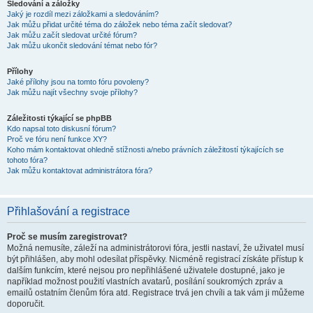
Sledování a záložky
Jaký je rozdíl mezi záložkami a sledováním?
Jak můžu přidat určité téma do záložek nebo téma začít sledovat?
Jak můžu začít sledovat určité fórum?
Jak můžu ukončit sledování témat nebo fór?
Přílohy
Jaké přílohy jsou na tomto fóru povoleny?
Jak můžu najít všechny svoje přílohy?
Záležitosti týkající se phpBB
Kdo napsal toto diskusní fórum?
Proč ve fóru není funkce XY?
Koho mám kontaktovat ohledně stížnosti a/nebo právních záležitostí týkajících se
tohoto fóra?
Jak můžu kontaktovat administrátora fóra?
Přihlašování a registrace
Proč se musím zaregistrovat?
Možná nemusíte, záleží na administrátorovi fóra, jestli nastaví, že uživatel musí
být přihlášen, aby mohl odesílat příspěvky. Nicméně registrací získáte přístup k
dalším funkcím, které nejsou pro nepřihlášené uživatele dostupné, jako je
například možnost použití vlastních avatarů, posílání soukromých zpráv a
emailů ostatním členům fóra atd. Registrace trvá jen chvíli a tak vám ji můžeme
doporučit.