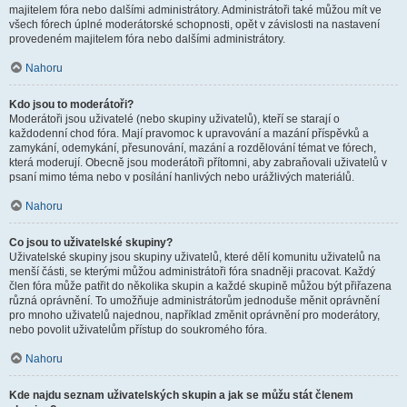
majitelem fóra nebo dalšími administrátory. Administrátoři také můžou mít ve
všech fórech úplné moderátorské schopnosti, opět v závislosti na nastavení
provedeném majitelem fóra nebo dalšími administrátory.
Nahoru
Kdo jsou to moderátoři?
Moderátoři jsou uživatelé (nebo skupiny uživatelů), kteří se starají o
každodenní chod fóra. Mají pravomoc k upravování a mazání příspěvků a
zamykání, odemykání, přesunování, mazání a rozdělování témat ve fórech,
která moderují. Obecně jsou moderátoři přítomni, aby zabraňovali uživatelů v
psaní mimo téma nebo v posílání hanlivých nebo urážlivých materiálů.
Nahoru
Co jsou to uživatelské skupiny?
Uživatelské skupiny jsou skupiny uživatelů, které dělí komunitu uživatelů na
menší části, se kterými můžou administrátoři fóra snadněji pracovat. Každý
člen fóra může patřit do několika skupin a každé skupině můžou být přiřazena
různá oprávnění. To umožňuje administrátorům jednoduše měnit oprávnění
pro mnoho uživatelů najednou, například změnit oprávnění pro moderátory,
nebo povolit uživatelům přístup do soukromého fóra.
Nahoru
Kde najdu seznam uživatelských skupin a jak se můžu stát členem