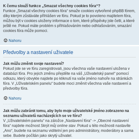
K čemu slouží funkce „Smazat všechny cookies fóra“?
Funkce „Smazat všechny cookies fóra“ smaže cookies vytvořené phpBB fórem,
díky kterým zůstáváte přihlášen ve fóru. Pokud je to povoleno majitelem fóra,
můžou být v cookies uloženy informace o tom, které příspěvky jste četli, a které
ještě ne. Pokud máte problém s přihlašováním nebo odhlašováním, smazání
cookies fóra může pomoci.
Nahoru
Předvolby a nastavení uživatele
Jak můžu změnit svoje nastavení?
Pokud jste se ve fóru zaregistrovali, jsou všechna vaše nastavení uložena v
databázi fóra. Pro jejich změnu přejděte na váš „Uživatelský panel“ pomocí
odkazu, který obvykle najdete po kliknutí na vaše jméno nahoře na stránkách
fóra. V „Uživatelském panelu“ budete moci změnit všechna vaše nastavení a
předvolby fóra.
Nahoru
Jak můžu zabránit tomu, aby bylo moje uživatelské jméno zobrazeno na
seznamu uživatelů nacházejících se ve fóru?
V „Uživatelském panelu“ na záložce „Nastavení fóra“ -> „Obecné nastavení
fóra“ najdete možnost
Skrýt můj online stav
. Pokud u této možnosti nastavíte
„Ano“, budete na seznamu viditelní jen pro administrátory, moderátory a sama
sebe. Budete počítán jako skrytý uživatel.