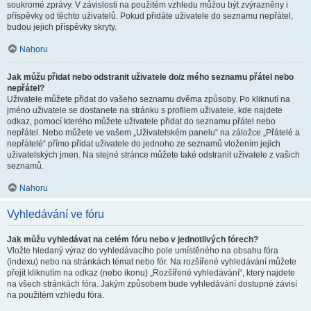
soukromé zprávy. V závislosti na použitém vzhledu můžou být zvýrazněny i
příspěvky od těchto uživatelů. Pokud přidáte uživatele do seznamu nepřátel,
budou jejich příspěvky skryty.
Nahoru
Jak můžu přidat nebo odstranit uživatele do/z mého seznamu přátel nebo
nepřátel?
Uživatele můžete přidat do vašeho seznamu dvěma způsoby. Po kliknutí na
jméno uživatele se dostanete na stránku s profilem uživatele, kde najdete
odkaz, pomocí kterého můžete uživatele přidat do seznamu přátel nebo
nepřátel. Nebo můžete ve vašem „Uživatelském panelu“ na záložce „Přátelé a
nepřátelé“ přímo přidat uživatele do jednoho ze seznamů vložením jejich
uživatelských jmen. Na stejné stránce můžete také odstranit uživatele z vašich
seznamů.
Nahoru
Vyhledávání ve fóru
Jak můžu vyhledávat na celém fóru nebo v jednotlivých fórech?
Vložte hledaný výraz do vyhledávacího pole umístěného na obsahu fóra
(indexu) nebo na stránkách témat nebo fór. Na rozšířené vyhledávání můžete
přejít kliknutím na odkaz (nebo ikonu) „Rozšířené vyhledávání“, který najdete
na všech stránkách fóra. Jakým způsobem bude vyhledávání dostupné závisí
na použitém vzhledu fóra.