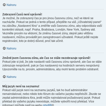
Nahoru
Zobrazení časů není správné!
Je možné, že zobrazený čas je pro jinou časovou zónu, než ve které se
nacházíte. Pokud se jedná o tento případ, přejděte na váš „Uživatelský panel“
na záložku „Nastavení fóra“ a změňte vaši časovou zónu, aby odpovídala vaší
konkrétní oblasti, např. Praha, Bratislava, Londýn, New York, Sydney atd.
Vezměte prosím na vědomí, že změnu časové zóny, stejně jako většinu
nastavení, můžou provádět jen zaregistrovaní uživatelé. Pokud ještě nejste
registrováni, toto je dobrý důvod, proč tak učinit.
Nahoru
Změnil jsem časovou zónu, ale čas se stále nezobrazuje správně!
Pokud jste si jisti, že jste nastavili vaši časovou zónu správně, ale čas se stále
zobrazuje nesprávně, pak je čas nastavený na hodinách serveru nesprávný.
Upozorněte na to, prosím, administrátora, aby mohl tento problém odstranit.
Nahoru
Můj jazyk není na seznamu!
Pokud váš jazyk není na seznamu jazyků, tak ho buď administrátor
nenainstaloval, nebo nikdo toto fórum do vašeho jazyka nepřeložil. Zkuste se
zeptat administrátora fóra, jestli může nainstalovat požadovaný jazyk. Pokud
překlad do vašeho jazyku neexistuje, můžete vytvořit nový překlad. Více
informací můžete najít na webu
phpBB
®.