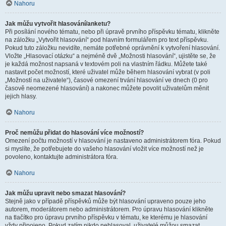
Nahoru
Jak můžu vytvořit hlasování/anketu?
Při posílání nového tématu, nebo při úpravě prvního příspěvku tématu, klikněte
na záložku „Vytvořit hlasování“ pod hlavním formulářem pro text příspěvku.
Pokud tuto záložku nevidíte, nemáte potřebné oprávnění k vytvoření hlasování.
Vložte „Hlasovací otázku“ a nejméně dvě „Možnosti hlasování“, ujistěte se, že
je každá možnost napsaná v textovém poli na vlastním řádku. Můžete také
nastavit počet možností, které uživatel může během hlasování vybrat (v poli
„Možností na uživatele“), časové omezení trvání hlasování ve dnech (0 pro
časově neomezené hlasování) a nakonec můžete povolit uživatelům měnit
jejich hlasy.
Nahoru
Proč nemůžu přidat do hlasování více možností?
Omezení počtu možností v hlasování je nastaveno administrátorem fóra. Pokud
si myslíte, že potřebujete do vašeho hlasování vložit více možností než je
povoleno, kontaktujte administrátora fóra.
Nahoru
Jak můžu upravit nebo smazat hlasování?
Stejně jako v případě příspěvků může být hlasování upraveno pouze jeho
autorem, moderátorem nebo administrátorem. Pro úpravu hlasování klikněte
na tlačítko pro úpravu prvního příspěvku v tématu, ke kterému je hlasování
vždy připojeno. Pokud zatím nikdo nehlasoval, uživatelé můžou smazat