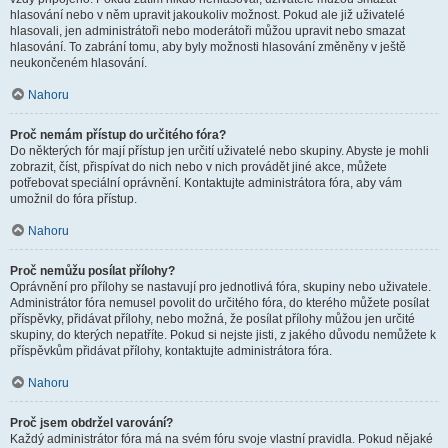
hlasování nebo v něm upravit jakoukoliv možnost. Pokud ale již uživatelé
hlasovali, jen administrátoři nebo moderátoři můžou upravit nebo smazat
hlasování. To zabrání tomu, aby byly možnosti hlasování změněny v ještě
neukončeném hlasování.
Nahoru
Proč nemám přístup do určitého fóra?
Do některých fór mají přístup jen určití uživatelé nebo skupiny. Abyste je mohli
zobrazit, číst, přispívat do nich nebo v nich provádět jiné akce, můžete
potřebovat speciální oprávnění. Kontaktujte administrátora fóra, aby vám
umožnil do fóra přístup.
Nahoru
Proč nemůžu posílat přílohy?
Oprávnění pro přílohy se nastavují pro jednotlivá fóra, skupiny nebo uživatele.
Administrátor fóra nemusel povolit do určitého fóra, do kterého můžete posílat
příspěvky, přidávat přílohy, nebo možná, že posílat přílohy můžou jen určité
skupiny, do kterých nepatříte. Pokud si nejste jisti, z jakého důvodu nemůžete k
příspěvkům přidávat přílohy, kontaktujte administrátora fóra.
Nahoru
Proč jsem obdržel varování?
Každý administrátor fóra má na svém fóru svoje vlastní pravidla. Pokud nějaké