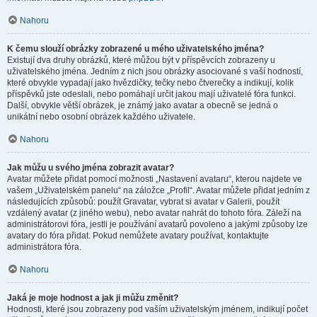
Nahoru
K čemu slouží obrázky zobrazené u mého uživatelského jména?
Existují dva druhy obrázků, které můžou být v příspěvcích zobrazeny u
uživatelského jména. Jedním z nich jsou obrázky asociované s vaší hodností,
které obvykle vypadají jako hvězdičky, tečky nebo čtverečky a indikují, kolik
příspěvků jste odeslali, nebo pomáhají určit jakou mají uživatelé fóra funkci.
Další, obvykle větší obrázek, je známý jako avatar a obecně se jedná o
unikátní nebo osobní obrázek každého uživatele.
Nahoru
Jak můžu u svého jména zobrazit avatar?
Avatar můžete přidat pomocí možnosti „Nastavení avataru“, kterou najdete ve
vašem „Uživatelském panelu“ na záložce „Profil“. Avatar můžete přidat jedním z
následujících způsobů: použít Gravatar, vybrat si avatar v Galerii, použít
vzdálený avatar (z jiného webu), nebo avatar nahrát do tohoto fóra. Záleží na
administrátorovi fóra, jestli je používání avatarů povoleno a jakými způsoby lze
avatary do fóra přidat. Pokud nemůžete avatary používat, kontaktujte
administrátora fóra.
Nahoru
Jaká je moje hodnost a jak ji můžu změnit?
Hodnosti, které jsou zobrazeny pod vaším uživatelským jménem, indikují počet