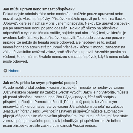
Jak můžu upravit nebo smazat příspěvek?
Pokud nejste administrátor nebo moderátor, můžete pouze upravovat nebo
mazat svoje vlastní příspěvky. Příspěvek můžete upravit po kliknutí na tlačítko
„Upravit“, které se nachází v příslušném příspěvku. Někdy lze upravit příspěvek
jen po omezenou dobu po jeho odeslání. Pokud již někdo na příspěvek
odpověděl a vy se do tématu vrátíte, najdete pod ním krátký text, ve kterém je
uvedeno kolikrát a kdy jste příspěvek upravili. Toto bude zobrazeno pouze v
případě, že někdo do tématu pošle odpověď, ale neobjeví se to, pokud
moderátor nebo administrátor upraví příspěvek, ačkoli ti mohou zanechat na
základě vlastního uvážení vzkaz, proč příspěvek upravili. Vezměte prosím na
vědomí, že normální uživatelé nemůžou smazat příspěvek, když k němu někdo
pošle odpověď.
Nahoru
Jak můžu přidat ke svým příspěvků podpis?
Abyste mohli přidat podpis k vašim příspěvkům, musíte ho nejdřív ve vašem
„Uživatelském panelu“ na záložce „Profil“ vytvořit. Jakmile ho vytvoříte, můžete
při psaní příspěvku zatrhnout políčko
Připojit podpis
, čímž váš podpis k
příspěvku připojíte. Pomocí možnosti „Připojit můj podpis ke všem mým
příspěvkům“, kterou naleznete ve vašem „Uživatelském panelu“ na záložce
„Nastavení fóra“ v sekci „Výchozí nastavení příspěvků“ můžete automaticky
připojit váš podpis ke všem vašim příspěvkům. Pokud to uděláte, můžete stále
zamezit připojení vašeho podpisu k jednotlivým příspěvkům tak, že během
psaní příspěvku zrušíte zaškrtnutí možnosti
Připojit podpis
.