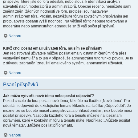
příspěvků, které jste do fóra odeslali, nebo slouží k identifikaci určitých
uživatelů např. moderátorů a administrátorů. Obecně řečeno, nemůžete sami
změnit znění žádných hodností ve fóru, protože jsou nastaveny
administrátorem fóra. Prosím, nezatěžujte fórum zbytečným přispíváním jen
proto, abyste dosáhli vyšší hodnosti. Na většině fór to nebude tolerováno a
moderátor nebo administrátor jednoduše sníží váš počet příspěvků.
Nahoru
Když chci poslat email uživateli fóra, musím se přihlásit?
Jen registrovaní uživatelé můžou posílat emaily ostatním členům fóra přes
vestavěný formulář a to jen v případě, že administrátor tuto funkci povolil. Je to
z důvodu zabránění zneužití emailového systému anonymními uživateli.
Nahoru
Psaní příspěvků
Jak můžu vytvořit nové téma nebo poslat odpověď?
Pokud chcete do fóra poslat nové téma, klikněte na tlačítko „Nové téma“. Pro
odeslání odpovědi do existujícího tématu klikněte na tlačítko „Odpovědět“. Je
možné, že se budete muset zaregistrovat a přihlásit předtím, než budete moci
posílat příspěvky. Naspodu každého fóra a tématu můžete najít seznam
oprávnění, které v konkrétním fóru a tématu máte. Například: „Můžete posílat
nová témata“, „Můžete posílat přílohy“ atd.
Nahoru