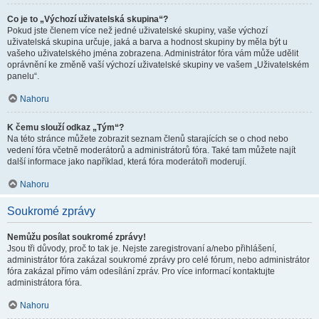
Co je to „Výchozí uživatelská skupina“?
Pokud jste členem více než jedné uživatelské skupiny, vaše výchozí
uživatelská skupina určuje, jaká a barva a hodnost skupiny by měla být u
vašeho uživatelského jména zobrazena. Administrátor fóra vám může udělit
oprávnění ke změně vaší výchozí uživatelské skupiny ve vašem „Uživatelském
panelu“.
Nahoru
K čemu slouží odkaz „Tým“?
Na této stránce můžete zobrazit seznam členů starajících se o chod nebo
vedení fóra včetně moderátorů a administrátorů fóra. Také tam můžete najít
další informace jako například, která fóra moderátoři moderují.
Nahoru
Soukromé zprávy
Nemůžu posílat soukromé zprávy!
Jsou tři důvody, proč to tak je. Nejste zaregistrovaní a/nebo přihlášení,
administrátor fóra zakázal soukromé zprávy pro celé fórum, nebo administrátor
fóra zakázal přímo vám odesílání zpráv. Pro více informací kontaktujte
administrátora fóra.
Nahoru