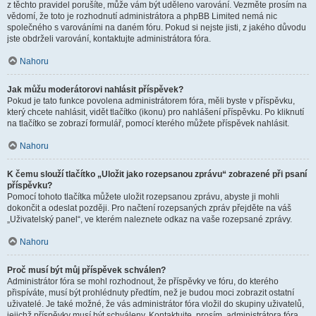
z těchto pravidel porušíte, může vám být uděleno varování. Vezměte prosím na
vědomí, že toto je rozhodnutí administrátora a phpBB Limited nemá nic
společného s varováními na daném fóru. Pokud si nejste jisti, z jakého důvodu
jste obdrželi varování, kontaktujte administrátora fóra.
Nahoru
Jak můžu moderátorovi nahlásit příspěvek?
Pokud je tato funkce povolena administrátorem fóra, měli byste v příspěvku,
který chcete nahlásit, vidět tlačítko (ikonu) pro nahlášení příspěvku. Po kliknutí
na tlačítko se zobrazí formulář, pomocí kterého můžete příspěvek nahlásit.
Nahoru
K čemu slouží tlačítko „Uložit jako rozepsanou zprávu“ zobrazené při psaní
příspěvku?
Pomocí tohoto tlačítka můžete uložit rozepsanou zprávu, abyste ji mohli
dokončit a odeslat později. Pro načtení rozepsaných zpráv přejděte na váš
„Uživatelský panel“, ve kterém naleznete odkaz na vaše rozepsané zprávy.
Nahoru
Proč musí být můj příspěvek schválen?
Administrátor fóra se mohl rozhodnout, že příspěvky ve fóru, do kterého
přispíváte, musí být prohlédnuty předtím, než je budou moci zobrazit ostatní
uživatelé. Je také možné, že vás administrátor fóra vložil do skupiny uživatelů,
jejichž příspěvky musí být schváleny. Kontaktujte, prosím, administrátora fóra