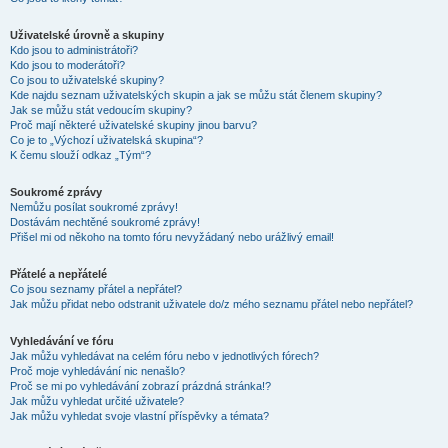
Uživatelské úrovně a skupiny
Kdo jsou to administrátoři?
Kdo jsou to moderátoři?
Co jsou to uživatelské skupiny?
Kde najdu seznam uživatelských skupin a jak se můžu stát členem skupiny?
Jak se můžu stát vedoucím skupiny?
Proč mají některé uživatelské skupiny jinou barvu?
Co je to „Výchozí uživatelská skupina“?
K čemu slouží odkaz „Tým“?
Soukromé zprávy
Nemůžu posílat soukromé zprávy!
Dostávám nechtěné soukromé zprávy!
Přišel mi od někoho na tomto fóru nevyžádaný nebo urážlivý email!
Přátelé a nepřátelé
Co jsou seznamy přátel a nepřátel?
Jak můžu přidat nebo odstranit uživatele do/z mého seznamu přátel nebo nepřátel?
Vyhledávání ve fóru
Jak můžu vyhledávat na celém fóru nebo v jednotlivých fórech?
Proč moje vyhledávání nic nenašlo?
Proč se mi po vyhledávání zobrazí prázdná stránka!?
Jak můžu vyhledat určité uživatele?
Jak můžu vyhledat svoje vlastní příspěvky a témata?