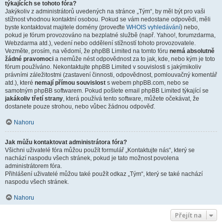
týkajících se tohoto fóra?
Jakýkoliv z administrátorů uvedených na stránce „Tým“, by měl být pro vaši
stížnost vhodnou kontaktní osobou. Pokud se vám nedostane odpovědi, měli
byste kontaktovat majitele domény (proveďte
WHOIS vyhledávání
) nebo,
pokud je fórum provozováno na bezplatné službě (např. Yahoo!, forumzdarma,
Webzdarma atd.), vedení nebo oddělení stížností tohoto provozovatele.
Vezměte, prosím, na vědomí, že phpBB Limited na tomto fóru
nemá absolutně
žádné pravomoci
a nemůže nést odpovědnost za to jak, kde, nebo kým je toto
fórum používáno. Nekontaktujte phpBB Limited v souvislosti s jakýmikoliv
právními záležitostmi (zastavení činnosti, odpovědnost, pomlouvačný komentář
atd.), které
nemají přímou souvislost
s webem phpBB.com, nebo se
samotným phpBB softwarem. Pokud pošlete email phpBB Limited týkající se
jakákoliv třetí strany
, která používá tento software, můžete očekávat, že
dostanete pouze strohou, nebo vůbec žádnou odpověď.
Nahoru
Jak můžu kontaktovat administrátora fóra?
Všichni uživatelé fóra můžou použít formulář „Kontaktujte nás“, který se
nachází naspodu všech stránek, pokud je tato možnost povolena
administrátorem fóra.
Přihlášení uživatelé můžou také použít odkaz „Tým“, který se také nachází
naspodu všech stránek.
Nahoru
Přejít na