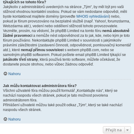
týkajících se tohoto fóra?
Jakýkoliv z administrátorů uvedených na stránce „Tým“, by měl být pro vaši
stížnost vhodnou kontaktní osobou. Pokud se vám nedostane odpovědi, měli
byste kontaktovat majitele domény (proveďte
WHOIS vyhledávání
) nebo,
pokud je fórum provozováno na bezplatné službě (např. Yahoo!, forumzdarma,
Webzdarma atd.), vedení nebo oddělení stížností tohoto provozovatele.
Vezměte, prosím, na vědomí, že phpBB Limited na tomto fóru
nemá absolutně
žádné pravomoci
a nemůže nést odpovědnost za to jak, kde, nebo kým je toto
fórum používáno. Nekontaktujte phpBB Limited v souvislosti s jakýmikoliv
právními záležitostmi (zastavení činnosti, odpovědnost, pomlouvačný komentář
atd.), které
nemají přímou souvislost
s webem phpBB.com, nebo se
samotným phpBB softwarem. Pokud pošlete email phpBB Limited týkající se
jakákoliv třetí strany
, která používá tento software, můžete očekávat, že
dostanete pouze strohou, nebo vůbec žádnou odpověď.
Nahoru
Jak můžu kontaktovat administrátora fóra?
Všichni uživatelé fóra můžou použít formulář „Kontaktujte nás“, který se
nachází naspodu všech stránek, pokud je tato možnost povolena
administrátorem fóra.
Přihlášení uživatelé můžou také použít odkaz „Tým“, který se také nachází
naspodu všech stránek.
Nahoru
Přejít na