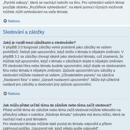
„Rychlé odkazy“, která se nachází nahoře na fóru. Pro vyhledání vašich témat
použijte stránku „Rozšířené vyhledávání“, na které pomocí různých možnosti
můžete zúžit vyhledávání na vaše témata.
Nahoru
Sledování a záložky
Jaký je rozdíl mezi záložkami a sledováním?
V phpBB 3.0 fungovali záložky velmi podobně jako záložky ve vašem
prohlížeči. Nebyli jste upozorněni, když došlo v tématu k nějakým změnám. V
phpBB 3.1 se záložky chovají stejně jako sledování tématu, což znamená, že
můžete být upozorněni, když v tématu v záložkách dojde k nějakým změnám.
Při sledování fóra nebo tématu budete upozorněni, když dojde ve sledovaném
fóru nebo tématu k nějakým změnám. Způsob upozornění pro záložky a
sledování můžete nastavit ve vašem „Uživatelském panelu“ na záložce
„Nastavení fóra“ v sekci „Upravit nastavení upozornění“. Může být užitečné
nastavit pro záložky a sledování jiný způsob upozornění.
Nahoru
Jak můžu přidat určité téma do záložek nebo téma začít sledovat?
Přidat určité téma do záložek nebo téma začít sledovat můžete kliknutím na
příslušný odkaz v nabídce „Nástroje tématu“ (obvykle má ikonu klíče), která se
nachází nad a pod tématem.
Pro sledování tématu můžete také poslat do tématu odpověď a přitom
zatrhnout políčko „Upozornit mě, když někdo pošle odpověď“.