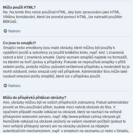
Můžu použít HTML?
Ne. Na tomto fóru nelze používat HTML, aby bylo zpracováno jako HTML.
Většinu formátování, které lze provést pomocí HTML, lze nahradit použitím
BBKódů.
Nahoru
Co jsou to smajlíci?
Smajlíci nebo emotikony jsou malé obrázky, které můžou být použity k
vyjádření pocitů a vytvořeny za použití krátkého kódu, např. kód :) znamená
radost a kód :( znamená smutek. Úplný seznam smajlíků najdete na formuláři,
na kterém se tvoří zprávy a příspěvky. Pokuste se nepoužívat smajlíky v příliš
velkém počtu, protože můžou způsobit nečitelnost příspěvku a moderátoři by je
mohli odstranit, nebo smazat celý váš příspěvek. Administrátor fóra může také
nastavit omezení počtu smajlíků, které lze v příspěvku použít.
Nahoru
Můžu do příspěvků přidávat obrázky?
Ano, obrázky můžou být ve vašich příspěvcích zobrazeny. Pokud administrátor
povolil ve fóru používání příloh, budete moci nahrát obrázek do fóra. V
opačném případě musíte odkázat na obrázek, který se nachází na veřejně
přístupném webovém serveru, např. http://www.priklad.cz/muj-obrazek.gif.
Nemůžete odkázat na obrázek uložený ve vašem vlastním počítači (pokud to
není veřejně přístupný server) ani na obrázky uložené za nějakým
autentizačním mechanizmem, např. v emailech na seznamu.cz nebo v Gmailu,