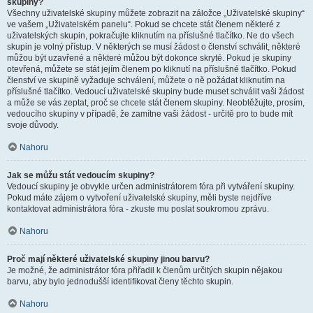
skupiny?
Všechny uživatelské skupiny můžete zobrazit na záložce „Uživatelské skupiny“
ve vašem „Uživatelském panelu“. Pokud se chcete stát členem některé z
uživatelských skupin, pokračujte kliknutím na příslušné tlačítko. Ne do všech
skupin je volný přístup. V některých se musí žádost o členství schválit, některé
můžou být uzavřené a některé můžou být dokonce skryté. Pokud je skupiny
otevřená, můžete se stát jejím členem po kliknutí na příslušné tlačítko. Pokud
členství ve skupině vyžaduje schválení, můžete o ně požádat kliknutím na
příslušné tlačítko. Vedoucí uživatelské skupiny bude muset schválit vaši žádost
a může se vás zeptat, proč se chcete stát členem skupiny. Neobtěžujte, prosím,
vedoucího skupiny v případě, že zamítne vaši žádost - určitě pro to bude mít
svoje důvody.
Nahoru
Jak se můžu stát vedoucím skupiny?
Vedoucí skupiny je obvykle určen administrátorem fóra při vytváření skupiny.
Pokud máte zájem o vytvoření uživatelské skupiny, měli byste nejdříve
kontaktovat administrátora fóra - zkuste mu poslat soukromou zprávu.
Nahoru
Proč mají některé uživatelské skupiny jinou barvu?
Je možné, že administrátor fóra přiřadil k členům určitých skupin nějakou
barvu, aby bylo jednodušší identifikovat členy těchto skupin.
Nahoru