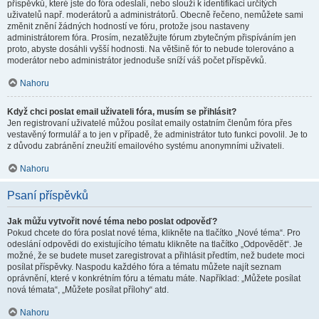
příspěvků, které jste do fóra odeslali, nebo slouží k identifikaci určitých
uživatelů např. moderátorů a administrátorů. Obecně řečeno, nemůžete sami
změnit znění žádných hodností ve fóru, protože jsou nastaveny
administrátorem fóra. Prosím, nezatěžujte fórum zbytečným přispíváním jen
proto, abyste dosáhli vyšší hodnosti. Na většině fór to nebude tolerováno a
moderátor nebo administrátor jednoduše sníží váš počet příspěvků.
Nahoru
Když chci poslat email uživateli fóra, musím se přihlásit?
Jen registrovaní uživatelé můžou posílat emaily ostatním členům fóra přes
vestavěný formulář a to jen v případě, že administrátor tuto funkci povolil. Je to
z důvodu zabránění zneužití emailového systému anonymními uživateli.
Nahoru
Psaní příspěvků
Jak můžu vytvořit nové téma nebo poslat odpověď?
Pokud chcete do fóra poslat nové téma, klikněte na tlačítko „Nové téma“. Pro
odeslání odpovědi do existujícího tématu klikněte na tlačítko „Odpovědět“. Je
možné, že se budete muset zaregistrovat a přihlásit předtím, než budete moci
posílat příspěvky. Naspodu každého fóra a tématu můžete najít seznam
oprávnění, které v konkrétním fóru a tématu máte. Například: „Můžete posílat
nová témata“, „Můžete posílat přílohy“ atd.
Nahoru