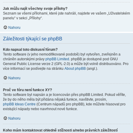
Jak můžu najít všechny svoje přílohy?
Seznam se všemi přílohami, které jste nahráli, najdete ve vašem „Uživatelském
panelu“ v sekci „Přílohy“.
Nahoru
Záležitosti týkající se phpBB
Kdo napsal toto diskusní fórum?
Tento software (v jeho nemodifikované podobě) byl vytvořen, zveřejněn a
chráněn autorskými právy
phpBB Limited
. phpBB je dostupné pod GNU
General Public License verze 2 (GPL-2.0) a může být volně distribuováno. Pro
více informací se podívejte na stránku
About phpBB
(angl.).
Nahoru
Proč ve fóru není funkce XY?
Tento software byl napsán a je licencován přes phpBB Limited. Pokud věříte,
že by do něho měla být přidána nějaká funkce, navštivte, prosím,
phpBB Ideas Centre
(Centrum nápadů pro phpBB), kde můžete hlasovat pro
existující nápady nebo navrhnout nové funkce.
Nahoru
Koho mám kontaktovat ohledně stížnosti a/nebo právních záležitostí