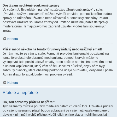
Dostávám nechtěné soukromé zprávy!
Ve vašem „Uživatelském panelu“ na záložce „Soukromé zprávy“ v sekci
„Pravidla, složky a nastavení“ můžete vytvořit pravidlo, pomocí kterého budou
zprávy od určeného uživatele nebo uživatelů automaticky smazány. Pokud
dostáváte urážlivé soukromé zprávy od určitého uživatele, nahlaste zprávy
moderátorům. Ti mají pravomoc zabránit uživateli v odesílání soukromých
zpráv.
Nahoru
Přišel mi od někoho na tomto fóru nevyžádaný nebo urážlivý email!
Je nám líto, že se vám to stalo. Formulář pro odesílání emailů používaný na
tomto fóru obsahuje obranné mechanismy, pomocí kterých můžeme
vystopovat, kdo posílá takové emaily, proto pošlete administrátorovi fóra email
s úplnou kopií emailu, který vám přišel. Je velmi důležité, aby v něm byly
zahrnuty hlavičky, které obsahují podrobné údaje o uživateli, který email poslal.
Administrátor fóra pak bude moci problém vyřešit.
Nahoru
Přátelé a nepřátelé
Co jsou seznamy přátel a nepřátel?
Tyto seznamy můžete použít k rozdělení ostatních členů fóra. Uživatelé přidáni
do vašeho seznamu přátel budou zobrazeni ve vašem uživatelském panelu,
abyste k nim měli rychlý přístup, viděli jejich online stav a mohli jim posílat