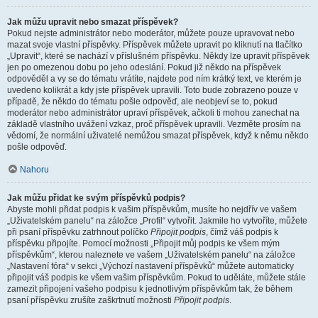
Jak můžu upravit nebo smazat příspěvek?
Pokud nejste administrátor nebo moderátor, můžete pouze upravovat nebo
mazat svoje vlastní příspěvky. Příspěvek můžete upravit po kliknutí na tlačítko
„Upravit“, které se nachází v příslušném příspěvku. Někdy lze upravit příspěvek
jen po omezenou dobu po jeho odeslání. Pokud již někdo na příspěvek
odpověděl a vy se do tématu vrátíte, najdete pod ním krátký text, ve kterém je
uvedeno kolikrát a kdy jste příspěvek upravili. Toto bude zobrazeno pouze v
případě, že někdo do tématu pošle odpověď, ale neobjeví se to, pokud
moderátor nebo administrátor upraví příspěvek, ačkoli ti mohou zanechat na
základě vlastního uvážení vzkaz, proč příspěvek upravili. Vezměte prosím na
vědomí, že normální uživatelé nemůžou smazat příspěvek, když k němu někdo
pošle odpověď.
Nahoru
Jak můžu přidat ke svým příspěvků podpis?
Abyste mohli přidat podpis k vašim příspěvkům, musíte ho nejdřív ve vašem
„Uživatelském panelu“ na záložce „Profil“ vytvořit. Jakmile ho vytvoříte, můžete
při psaní příspěvku zatrhnout políčko
Připojit podpis
, čímž váš podpis k
příspěvku připojíte. Pomocí možnosti „Připojit můj podpis ke všem mým
příspěvkům“, kterou naleznete ve vašem „Uživatelském panelu“ na záložce
„Nastavení fóra“ v sekci „Výchozí nastavení příspěvků“ můžete automaticky
připojit váš podpis ke všem vašim příspěvkům. Pokud to uděláte, můžete stále
zamezit připojení vašeho podpisu k jednotlivým příspěvkům tak, že během
psaní příspěvku zrušíte zaškrtnutí možnosti
Připojit podpis
.