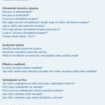
Uživatelské úrovně a skupiny
Kdo jsou to administrátoři?
Kdo jsou to moderátoři?
Co jsou to uživatelské skupiny?
Kde najdu seznam uživatelských skupin a jak se můžu stát členem skupiny?
Jak se můžu stát vedoucím skupiny?
Proč mají některé uživatelské skupiny jinou barvu?
Co je to „Výchozí uživatelská skupina“?
K čemu slouží odkaz „Tým“?
Soukromé zprávy
Nemůžu posílat soukromé zprávy!
Dostávám nechtěné soukromé zprávy!
Přišel mi od někoho na tomto fóru nevyžádaný nebo urážlivý email!
Přátelé a nepřátelé
Co jsou seznamy přátel a nepřátel?
Jak můžu přidat nebo odstranit uživatele do/z mého seznamu přátel nebo nepřátel?
Vyhledávání ve fóru
Jak můžu vyhledávat na celém fóru nebo v jednotlivých fórech?
Proč moje vyhledávání nic nenašlo?
Proč se mi po vyhledávání zobrazí prázdná stránka!?
Jak můžu vyhledat určité uživatele?
Jak můžu vyhledat svoje vlastní příspěvky a témata?