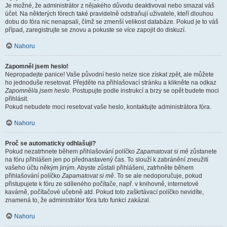
Je možné, že administrátor z nějakého důvodu deaktivoval nebo smazal váš
účet. Na některých fórech také pravidelně odstraňují uživatele, kteří dlouhou
dobu do fóra nic nenapsali, čímž se zmenší velikost databáze. Pokud je to váš
případ, zaregistrujte se znovu a pokuste se více zapojit do diskuzí.
Nahoru
Zapomněl jsem heslo!
Nepropadejte panice! Vaše původní heslo nelze sice získat zpět, ale můžete
ho jednoduše resetovat. Přejděte na přihlašovací stránku a klikněte na odkaz
Zapomněl/a jsem heslo
. Postupujte podle instrukcí a brzy se opět budete moci
přihlásit.
Pokud nebudete moci resetovat vaše heslo, kontaktujte administrátora fóra.
Nahoru
Proč se automaticky odhlašuji?
Pokud nezatrhnete během přihlašování políčko
Zapamatovat si mě
zůstanete
na fóru přihlášen jen po přednastavený čas. To slouží k zabránění zneužití
vašeho účtu někým jiným. Abyste zůstali přihlášeni, zatrhněte během
přihlašování políčko
Zapamatovat si mě
. To se ale nedoporučuje, pokud
přistupujete k fóru ze sdíleného počítače, např. v knihovně, internetové
kavárně, počítačové učebně atd. Pokud toto zaškrtávací políčko nevidíte,
znamená to, že administrátor fóra tuto funkci zakázal.
Nahoru