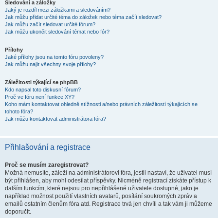
Sledování a záložky
Jaký je rozdíl mezi záložkami a sledováním?
Jak můžu přidat určité téma do záložek nebo téma začít sledovat?
Jak můžu začít sledovat určité fórum?
Jak můžu ukončit sledování témat nebo fór?
Přílohy
Jaké přílohy jsou na tomto fóru povoleny?
Jak můžu najít všechny svoje přílohy?
Záležitosti týkající se phpBB
Kdo napsal toto diskusní fórum?
Proč ve fóru není funkce XY?
Koho mám kontaktovat ohledně stížnosti a/nebo právních záležitostí týkajících se
tohoto fóra?
Jak můžu kontaktovat administrátora fóra?
Přihlašování a registrace
Proč se musím zaregistrovat?
Možná nemusíte, záleží na administrátorovi fóra, jestli nastaví, že uživatel musí
být přihlášen, aby mohl odesílat příspěvky. Nicméně registrací získáte přístup k
dalším funkcím, které nejsou pro nepřihlášené uživatele dostupné, jako je
například možnost použití vlastních avatarů, posílání soukromých zpráv a
emailů ostatním členům fóra atd. Registrace trvá jen chvíli a tak vám ji můžeme
doporučit.