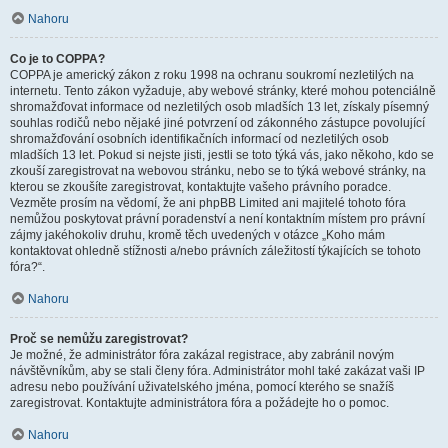
Nahoru
Co je to COPPA?
COPPA je americký zákon z roku 1998 na ochranu soukromí nezletilých na
internetu. Tento zákon vyžaduje, aby webové stránky, které mohou potenciálně
shromažďovat informace od nezletilých osob mladších 13 let, získaly písemný
souhlas rodičů nebo nějaké jiné potvrzení od zákonného zástupce povolující
shromažďování osobních identifikačních informací od nezletilých osob
mladších 13 let. Pokud si nejste jisti, jestli se toto týká vás, jako někoho, kdo se
zkouší zaregistrovat na webovou stránku, nebo se to týká webové stránky, na
kterou se zkoušíte zaregistrovat, kontaktujte vašeho právního poradce.
Vezměte prosím na vědomí, že ani phpBB Limited ani majitelé tohoto fóra
nemůžou poskytovat právní poradenství a není kontaktním místem pro právní
zájmy jakéhokoliv druhu, kromě těch uvedených v otázce „Koho mám
kontaktovat ohledně stížnosti a/nebo právních záležitostí týkajících se tohoto
fóra?“.
Nahoru
Proč se nemůžu zaregistrovat?
Je možné, že administrátor fóra zakázal registrace, aby zabránil novým
návštěvníkům, aby se stali členy fóra. Administrátor mohl také zakázat vaši IP
adresu nebo používání uživatelského jména, pomocí kterého se snažíš
zaregistrovat. Kontaktujte administrátora fóra a požádejte ho o pomoc.
Nahoru