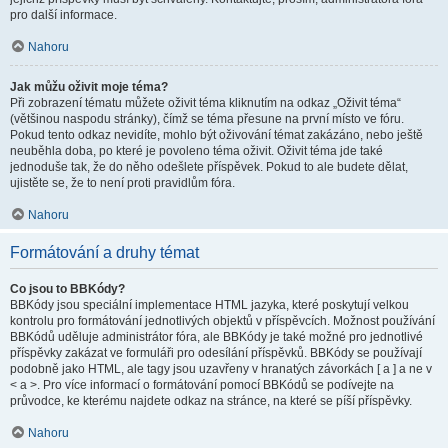
pro další informace.
Nahoru
Jak můžu oživit moje téma?
Při zobrazení tématu můžete oživit téma kliknutím na odkaz „Oživit téma“
(většinou naspodu stránky), čímž se téma přesune na první místo ve fóru.
Pokud tento odkaz nevidíte, mohlo být oživování témat zakázáno, nebo ještě
neuběhla doba, po které je povoleno téma oživit. Oživit téma jde také
jednoduše tak, že do něho odešlete příspěvek. Pokud to ale budete dělat,
ujistěte se, že to není proti pravidlům fóra.
Nahoru
Formátování a druhy témat
Co jsou to BBKódy?
BBKódy jsou speciální implementace HTML jazyka, které poskytují velkou
kontrolu pro formátování jednotlivých objektů v příspěvcích. Možnost používání
BBKódů uděluje administrátor fóra, ale BBKódy je také možné pro jednotlivé
příspěvky zakázat ve formuláři pro odesílání příspěvků. BBKódy se používají
podobně jako HTML, ale tagy jsou uzavřeny v hranatých závorkách [ a ] a ne v
< a >. Pro více informací o formátování pomocí BBKódů se podívejte na
průvodce, ke kterému najdete odkaz na stránce, na které se píší příspěvky.
Nahoru