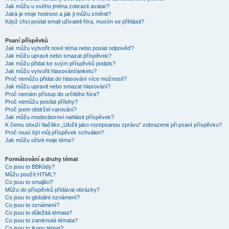
Jak můžu u svého jména zobrazit avatar?
Jaká je moje hodnost a jak ji můžu změnit?
Když chci poslat email uživateli fóra, musím se přihlásit?
Psaní příspěvků
Jak můžu vytvořit nové téma nebo poslat odpověď?
Jak můžu upravit nebo smazat příspěvek?
Jak můžu přidat ke svým příspěvků podpis?
Jak můžu vytvořit hlasování/anketu?
Proč nemůžu přidat do hlasování více možností?
Jak můžu upravit nebo smazat hlasování?
Proč nemám přístup do určitého fóra?
Proč nemůžu posílat přílohy?
Proč jsem obdržel varování?
Jak můžu moderátorovi nahlásit příspěvek?
K čemu slouží tlačítko „Uložit jako rozepsanou zprávu“ zobrazené při psaní příspěvku?
Proč musí být můj příspěvek schválen?
Jak můžu oživit moje téma?
Formátování a druhy témat
Co jsou to BBKódy?
Můžu použít HTML?
Co jsou to smajlíci?
Můžu do příspěvků přidávat obrázky?
Co jsou to globální oznámení?
Co jsou to oznámení?
Co jsou to důležitá témata?
Co jsou to zamknutá témata?
Co jsou to ikony témat?