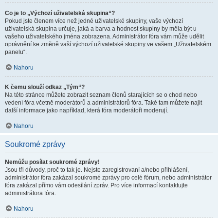
Co je to „Výchozí uživatelská skupina“?
Pokud jste členem více než jedné uživatelské skupiny, vaše výchozí
uživatelská skupina určuje, jaká a barva a hodnost skupiny by měla být u
vašeho uživatelského jména zobrazena. Administrátor fóra vám může udělit
oprávnění ke změně vaší výchozí uživatelské skupiny ve vašem „Uživatelském
panelu“.
Nahoru
K čemu slouží odkaz „Tým“?
Na této stránce můžete zobrazit seznam členů starajících se o chod nebo
vedení fóra včetně moderátorů a administrátorů fóra. Také tam můžete najít
další informace jako například, která fóra moderátoři moderují.
Nahoru
Soukromé zprávy
Nemůžu posílat soukromé zprávy!
Jsou tři důvody, proč to tak je. Nejste zaregistrovaní a/nebo přihlášení,
administrátor fóra zakázal soukromé zprávy pro celé fórum, nebo administrátor
fóra zakázal přímo vám odesílání zpráv. Pro více informací kontaktujte
administrátora fóra.
Nahoru