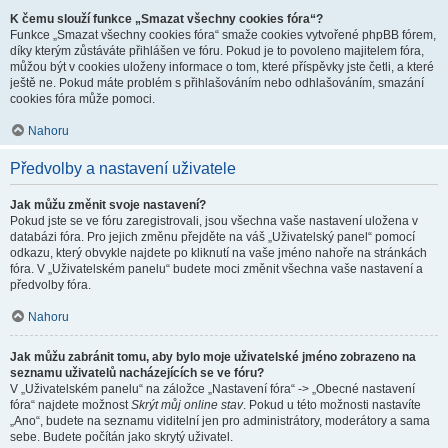
K čemu slouží funkce „Smazat všechny cookies fóra“?
Funkce „Smazat všechny cookies fóra“ smaže cookies vytvořené phpBB fórem,
díky kterým zůstáváte přihlášen ve fóru. Pokud je to povoleno majitelem fóra,
můžou být v cookies uloženy informace o tom, které příspěvky jste četli, a které
ještě ne. Pokud máte problém s přihlašováním nebo odhlašováním, smazání
cookies fóra může pomoci.
Nahoru
Předvolby a nastavení uživatele
Jak můžu změnit svoje nastavení?
Pokud jste se ve fóru zaregistrovali, jsou všechna vaše nastavení uložena v
databázi fóra. Pro jejich změnu přejděte na váš „Uživatelský panel“ pomocí
odkazu, který obvykle najdete po kliknutí na vaše jméno nahoře na stránkách
fóra. V „Uživatelském panelu“ budete moci změnit všechna vaše nastavení a
předvolby fóra.
Nahoru
Jak můžu zabránit tomu, aby bylo moje uživatelské jméno zobrazeno na
seznamu uživatelů nacházejících se ve fóru?
V „Uživatelském panelu“ na záložce „Nastavení fóra“ -> „Obecné nastavení
fóra“ najdete možnost
Skrýt můj online stav
. Pokud u této možnosti nastavíte
„Ano“, budete na seznamu viditelní jen pro administrátory, moderátory a sama
sebe. Budete počítán jako skrytý uživatel.