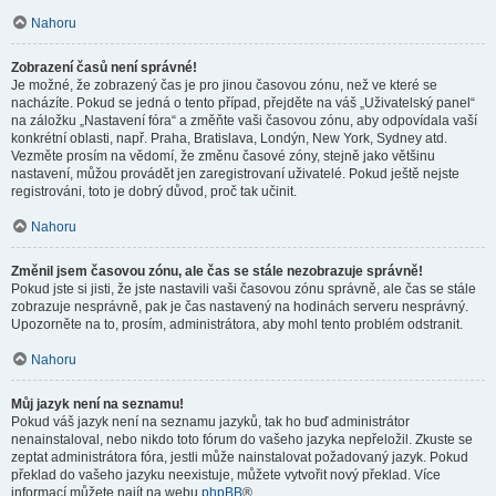
Nahoru
Zobrazení časů není správné!
Je možné, že zobrazený čas je pro jinou časovou zónu, než ve které se
nacházíte. Pokud se jedná o tento případ, přejděte na váš „Uživatelský panel“
na záložku „Nastavení fóra“ a změňte vaši časovou zónu, aby odpovídala vaší
konkrétní oblasti, např. Praha, Bratislava, Londýn, New York, Sydney atd.
Vezměte prosím na vědomí, že změnu časové zóny, stejně jako většinu
nastavení, můžou provádět jen zaregistrovaní uživatelé. Pokud ještě nejste
registrováni, toto je dobrý důvod, proč tak učinit.
Nahoru
Změnil jsem časovou zónu, ale čas se stále nezobrazuje správně!
Pokud jste si jisti, že jste nastavili vaši časovou zónu správně, ale čas se stále
zobrazuje nesprávně, pak je čas nastavený na hodinách serveru nesprávný.
Upozorněte na to, prosím, administrátora, aby mohl tento problém odstranit.
Nahoru
Můj jazyk není na seznamu!
Pokud váš jazyk není na seznamu jazyků, tak ho buď administrátor
nenainstaloval, nebo nikdo toto fórum do vašeho jazyka nepřeložil. Zkuste se
zeptat administrátora fóra, jestli může nainstalovat požadovaný jazyk. Pokud
překlad do vašeho jazyku neexistuje, můžete vytvořit nový překlad. Více
informací můžete najít na webu
phpBB
®.