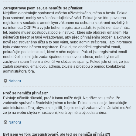
Zaregistroval jsem se, ale nemůžu se přihlásit!
Nejdříve zkontrolujte správnost vašeho uživatelského jména a hesla. Pokud
jsou správné, mohly se stát následující dvě věci. Pokud je ve fóru povolena
registrace v souladu s americkým zákonem na ochranu soukromí nezletilých
na internetu COPPA a vy jste během registrace zadali, že ještě nemáte třináct
let, budete muset postupovat podle instrukcí, které jste obdrželi emailem. Na
některých fórech je také vyžadováno, aby před přihlášením proběhla aktivace
nově registrovaného účtu a to buď vámi, nebo administrátorem. Tato informace
byla zobrazena během registrace. Pokud jste obdrželi registrační email,
pokračujte podle instrukcí, které v něm najdete. Pokud jste registrační email
neobdrželi, mohli jste zadat špatnou emailovou adresu, nebo byl email
zachycen spam filtrem a skončil ve složce se spamy. Pokud jste si jistí, že jste
zadali správnou emailovou adresu, zkuste s prosbou o pomoc kontaktovat
administrátora fóra.
Nahoru
Proč se nemůžu přihlásit?
Existuje několik důvodů, proč k tomu může dojít. Nejdříve se ujistěte, že
zadáváte správné uživatelské jméno a heslo. Pokud tomu tak je, kontaktujte
administrátora fóra, abyste se ujistili, že jste nebyli zabanováni. Je také možné,
že je na webu chyba v nastavení, která by měla být odstraněna.
Nahoru
Byl jsem ve fóru zaregistrovaný, ale teď se nemůžu přihlásit?!