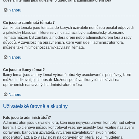
odeslání tématu jako důležitého udělována administrátorem fóra.
Nahoru
Co jsou to zamknutá témata?
Zamknutá témata jsou témata, do kterých uživatelé nemůžou posílat odpovědi
a jakékoliv hlasování, které se v nic nachází, bylo automaticky ukončeno.
Témata můžou být zamknuta moderátorem nebo administrátorem fóra z řady
důvodů. V závislosti na oprávněních, které vám udělil administrátor fóra,
můžete také mít možnost zamykat vlastní témata.
Nahoru
Co jsou to ikony témat?
Ikony témat jsou autory témat vybrané obrázky asociované s příspěvky, které
můžou indikovat jejich obsah. Možnost používat ikony témat závisí na
oprávněních nastavených administrátorem fóra.
Nahoru
Uživatelské úrovně a skupiny
Kdo jsou to administrátoři?
Administrátoři jsou uživatelé fóra, kteří mají nejvyšší úroveň kontroly nad celým
fórem. Tito členové můžou kontrolovat všechny aspekty fóra, včetně nastavení
oprávnění, banování uživatelů, vytváření uživatelských skupin nebo
moderátorů atd. a to v závislosti na oprávněních, která jsou jim udělena