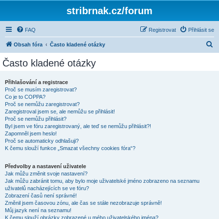
stribrnak.cz/forum
FAQ
Registrovat
Přihlásit se
H
Obsah fóra
Často kladené otázky
l
Často kladené otázky
e
d
Přihlašování a registrace
Proč se musím zaregistrovat?
a
Co je to COPPA?
t
Proč se nemůžu zaregistrovat?
Zaregistroval jsem se, ale nemůžu se přihlásit!
Proč se nemůžu přihlásit?
Byl jsem ve fóru zaregistrovaný, ale teď se nemůžu přihlásit?!
Zapomněl jsem heslo!
Proč se automaticky odhlašuji?
K čemu slouží funkce „Smazat všechny cookies fóra“?
Předvolby a nastavení uživatele
Jak můžu změnit svoje nastavení?
Jak můžu zabránit tomu, aby bylo moje uživatelské jméno zobrazeno na seznamu
uživatelů nacházejících se ve fóru?
Zobrazení časů není správné!
Změnil jsem časovou zónu, ale čas se stále nezobrazuje správně!
Můj jazyk není na seznamu!
K čemu slouží obrázky zobrazené u mého uživatelského jména?