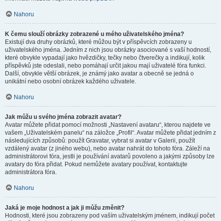
Nahoru
K čemu slouží obrázky zobrazené u mého uživatelského jména?
Existují dva druhy obrázků, které můžou být v příspěvcích zobrazeny u
uživatelského jména. Jedním z nich jsou obrázky asociované s vaší hodností,
které obvykle vypadají jako hvězdičky, tečky nebo čtverečky a indikují, kolik
příspěvků jste odeslali, nebo pomáhají určit jakou mají uživatelé fóra funkci.
Další, obvykle větší obrázek, je známý jako avatar a obecně se jedná o
unikátní nebo osobní obrázek každého uživatele.
Nahoru
Jak můžu u svého jména zobrazit avatar?
Avatar můžete přidat pomocí možnosti „Nastavení avataru“, kterou najdete ve
vašem „Uživatelském panelu“ na záložce „Profil“. Avatar můžete přidat jedním z
následujících způsobů: použít Gravatar, vybrat si avatar v Galerii, použít
vzdálený avatar (z jiného webu), nebo avatar nahrát do tohoto fóra. Záleží na
administrátorovi fóra, jestli je používání avatarů povoleno a jakými způsoby lze
avatary do fóra přidat. Pokud nemůžete avatary používat, kontaktujte
administrátora fóra.
Nahoru
Jaká je moje hodnost a jak ji můžu změnit?
Hodnosti, které jsou zobrazeny pod vaším uživatelským jménem, indikují počet