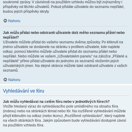
soukromé zprávy. V závislosti na použitém vzhledu můžou být zvýrazněny i
příspěvky od těchto uživatelů. Pokud přidáte uživatele do seznamu nepřátel,
budou jejich příspěvky skryty.
Nahoru
Jak můžu přidat nebo odstranit uživatele do/z mého seznamu přátel nebo
nepřátel?
Uživatele můžete přidat do vašeho seznamu dvěma způsoby. Po kliknutí na
jméno uživatele se dostanete na stránku s profilem uživatele, kde najdete
odkaz, pomocí kterého můžete uživatele přidat do seznamu přátel nebo
nepřátel. Nebo můžete ve vašem „Uživatelském panelu“ na záložce „Přátelé a
nepřátelé“ přímo přidat uživatele do jednoho ze seznamů vložením jejich
uživatelských jmen. Na stejné stránce můžete také odstranit uživatele z vašich
seznamů.
Nahoru
Vyhledávání ve fóru
Jak můžu vyhledávat na celém fóru nebo v jednotlivých fórech?
Vložte hledaný výraz do vyhledávacího pole umístěného na obsahu fóra
(indexu) nebo na stránkách témat nebo fór. Na rozšířené vyhledávání můžete
přejít kliknutím na odkaz (nebo ikonu) „Rozšířené vyhledávání“, který najdete
na všech stránkách fóra. Jakým způsobem bude vyhledávání dostupné závisí
na použitém vzhledu fóra.