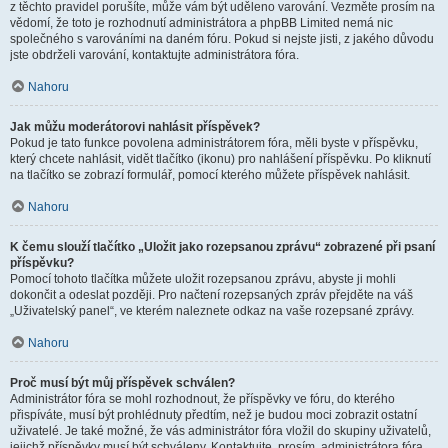
z těchto pravidel porušíte, může vám být uděleno varování. Vezměte prosím na
vědomí, že toto je rozhodnutí administrátora a phpBB Limited nemá nic
společného s varováními na daném fóru. Pokud si nejste jisti, z jakého důvodu
jste obdrželi varování, kontaktujte administrátora fóra.
Nahoru
Jak můžu moderátorovi nahlásit příspěvek?
Pokud je tato funkce povolena administrátorem fóra, měli byste v příspěvku,
který chcete nahlásit, vidět tlačítko (ikonu) pro nahlášení příspěvku. Po kliknutí
na tlačítko se zobrazí formulář, pomocí kterého můžete příspěvek nahlásit.
Nahoru
K čemu slouží tlačítko „Uložit jako rozepsanou zprávu“ zobrazené při psaní
příspěvku?
Pomocí tohoto tlačítka můžete uložit rozepsanou zprávu, abyste ji mohli
dokončit a odeslat později. Pro načtení rozepsaných zpráv přejděte na váš
„Uživatelský panel“, ve kterém naleznete odkaz na vaše rozepsané zprávy.
Nahoru
Proč musí být můj příspěvek schválen?
Administrátor fóra se mohl rozhodnout, že příspěvky ve fóru, do kterého
přispíváte, musí být prohlédnuty předtím, než je budou moci zobrazit ostatní
uživatelé. Je také možné, že vás administrátor fóra vložil do skupiny uživatelů,
jejichž příspěvky musí být schváleny. Kontaktujte, prosím, administrátora fóra