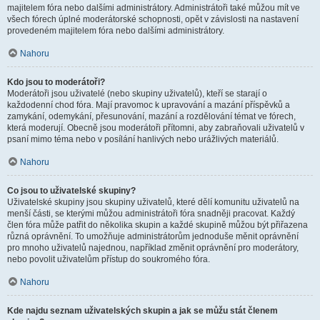
majitelem fóra nebo dalšími administrátory. Administrátoři také můžou mít ve
všech fórech úplné moderátorské schopnosti, opět v závislosti na nastavení
provedeném majitelem fóra nebo dalšími administrátory.
Nahoru
Kdo jsou to moderátoři?
Moderátoři jsou uživatelé (nebo skupiny uživatelů), kteří se starají o
každodenní chod fóra. Mají pravomoc k upravování a mazání příspěvků a
zamykání, odemykání, přesunování, mazání a rozdělování témat ve fórech,
která moderují. Obecně jsou moderátoři přítomni, aby zabraňovali uživatelů v
psaní mimo téma nebo v posílání hanlivých nebo urážlivých materiálů.
Nahoru
Co jsou to uživatelské skupiny?
Uživatelské skupiny jsou skupiny uživatelů, které dělí komunitu uživatelů na
menší části, se kterými můžou administrátoři fóra snadněji pracovat. Každý
člen fóra může patřit do několika skupin a každé skupině můžou být přiřazena
různá oprávnění. To umožňuje administrátorům jednoduše měnit oprávnění
pro mnoho uživatelů najednou, například změnit oprávnění pro moderátory,
nebo povolit uživatelům přístup do soukromého fóra.
Nahoru
Kde najdu seznam uživatelských skupin a jak se můžu stát členem