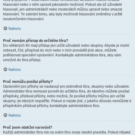
hlasování nebo v něm upravit jakoukoliv možnost. Pokud ale již uživatelé
hlasovali, jen administrátoři nebo moderátoři můžou upravit nebo smazat
hlasování. To zabrání tomu, aby byly možnosti hlasování změněny v ještě
neukončeném hlasování.
Nahoru
Proč nemám přístup do určitého fóra?
Do některých fór mají přístup jen určití uživatelé nebo skupiny. Abyste je mohli
zobrazit, číst, přispívat do nich nebo v nich provádět jiné akce, můžete
potřebovat speciální oprávnění. Kontaktujte administrátora fóra, aby vám
umožnil do fóra přístup.
Nahoru
Proč nemůžu posílat přílohy?
Oprávnění pro přílohy se nastavují pro jednotlivá fóra, skupiny nebo uživatele.
Administrátor fóra nemusel povolit do určitého fóra, do kterého můžete posílat
příspěvky, přidávat přílohy, nebo možná, že posílat přílohy můžou jen určité
skupiny, do kterých nepatříte. Pokud si nejste jisti, z jakého důvodu nemůžete k
příspěvkům přidávat přílohy, kontaktujte administrátora fóra.
Nahoru
Proč jsem obdržel varování?
Každý administrátor fóra má na svém fóru svoje vlastní pravidla. Pokud nějaké