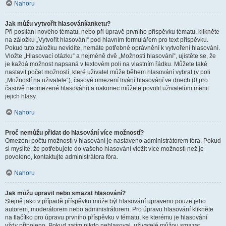
Nahoru
Jak můžu vytvořit hlasování/anketu?
Při posílání nového tématu, nebo při úpravě prvního příspěvku tématu, klikněte
na záložku „Vytvořit hlasování“ pod hlavním formulářem pro text příspěvku.
Pokud tuto záložku nevidíte, nemáte potřebné oprávnění k vytvoření hlasování.
Vložte „Hlasovací otázku“ a nejméně dvě „Možnosti hlasování“, ujistěte se, že
je každá možnost napsaná v textovém poli na vlastním řádku. Můžete také
nastavit počet možností, které uživatel může během hlasování vybrat (v poli
„Možností na uživatele“), časové omezení trvání hlasování ve dnech (0 pro
časově neomezené hlasování) a nakonec můžete povolit uživatelům měnit
jejich hlasy.
Nahoru
Proč nemůžu přidat do hlasování více možností?
Omezení počtu možností v hlasování je nastaveno administrátorem fóra. Pokud
si myslíte, že potřebujete do vašeho hlasování vložit více možností než je
povoleno, kontaktujte administrátora fóra.
Nahoru
Jak můžu upravit nebo smazat hlasování?
Stejně jako v případě příspěvků může být hlasování upraveno pouze jeho
autorem, moderátorem nebo administrátorem. Pro úpravu hlasování klikněte
na tlačítko pro úpravu prvního příspěvku v tématu, ke kterému je hlasování
vždy připojeno. Pokud zatím nikdo nehlasoval, uživatelé můžou smazat