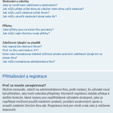
Sledování a záložky
Jaký je rozdíl mezi záložkami a sledováním?
Jak můžu přidat určité téma do záložek nebo téma začít sledovat?
Jak můžu začít sledovat určité fórum?
Jak můžu ukončit sledování témat nebo fór?
Přílohy
Jaké přílohy jsou na tomto fóru povoleny?
Jak můžu najít všechny svoje přílohy?
Záležitosti týkající se phpBB
Kdo napsal toto diskusní fórum?
Proč ve fóru není funkce XY?
Koho mám kontaktovat ohledně stížnosti a/nebo právních záležitostí týkajících se
tohoto fóra?
Jak můžu kontaktovat administrátora fóra?
Přihlašování a registrace
Proč se musím zaregistrovat?
Možná nemusíte, záleží na administrátorovi fóra, jestli nastaví, že uživatel musí
být přihlášen, aby mohl odesílat příspěvky. Nicméně registrací získáte přístup k
dalším funkcím, které nejsou pro nepřihlášené uživatele dostupné, jako je
například možnost použití vlastních avatarů, posílání soukromých zpráv a
emailů ostatním členům fóra atd. Registrace trvá jen chvíli a tak vám ji můžeme
doporučit.