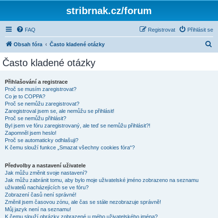
stribrnak.cz/forum
FAQ
Registrovat
Přihlásit se
H
Obsah fóra
Často kladené otázky
l
Často kladené otázky
e
d
Přihlašování a registrace
Proč se musím zaregistrovat?
a
Co je to COPPA?
t
Proč se nemůžu zaregistrovat?
Zaregistroval jsem se, ale nemůžu se přihlásit!
Proč se nemůžu přihlásit?
Byl jsem ve fóru zaregistrovaný, ale teď se nemůžu přihlásit?!
Zapomněl jsem heslo!
Proč se automaticky odhlašuji?
K čemu slouží funkce „Smazat všechny cookies fóra“?
Předvolby a nastavení uživatele
Jak můžu změnit svoje nastavení?
Jak můžu zabránit tomu, aby bylo moje uživatelské jméno zobrazeno na seznamu
uživatelů nacházejících se ve fóru?
Zobrazení časů není správné!
Změnil jsem časovou zónu, ale čas se stále nezobrazuje správně!
Můj jazyk není na seznamu!
K čemu slouží obrázky zobrazené u mého uživatelského jména?