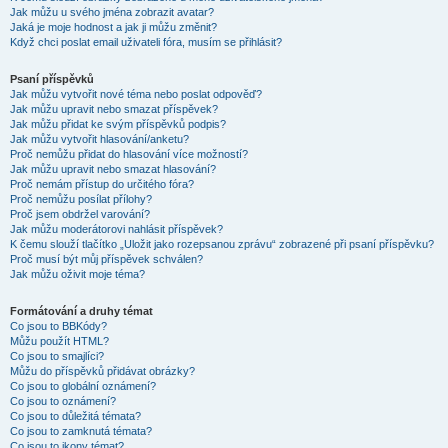
Jak můžu u svého jména zobrazit avatar?
Jaká je moje hodnost a jak ji můžu změnit?
Když chci poslat email uživateli fóra, musím se přihlásit?
Psaní příspěvků
Jak můžu vytvořit nové téma nebo poslat odpověď?
Jak můžu upravit nebo smazat příspěvek?
Jak můžu přidat ke svým příspěvků podpis?
Jak můžu vytvořit hlasování/anketu?
Proč nemůžu přidat do hlasování více možností?
Jak můžu upravit nebo smazat hlasování?
Proč nemám přístup do určitého fóra?
Proč nemůžu posílat přílohy?
Proč jsem obdržel varování?
Jak můžu moderátorovi nahlásit příspěvek?
K čemu slouží tlačítko „Uložit jako rozepsanou zprávu“ zobrazené při psaní příspěvku?
Proč musí být můj příspěvek schválen?
Jak můžu oživit moje téma?
Formátování a druhy témat
Co jsou to BBKódy?
Můžu použít HTML?
Co jsou to smajlíci?
Můžu do příspěvků přidávat obrázky?
Co jsou to globální oznámení?
Co jsou to oznámení?
Co jsou to důležitá témata?
Co jsou to zamknutá témata?
Co jsou to ikony témat?