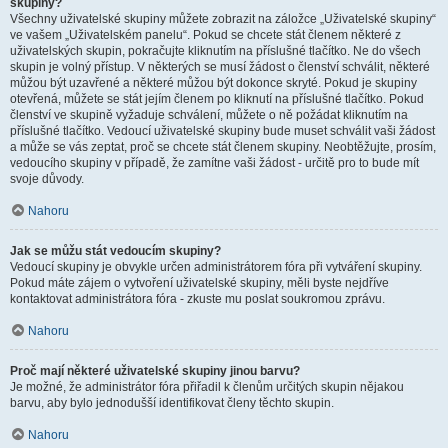
skupiny?
Všechny uživatelské skupiny můžete zobrazit na záložce „Uživatelské skupiny“
ve vašem „Uživatelském panelu“. Pokud se chcete stát členem některé z
uživatelských skupin, pokračujte kliknutím na příslušné tlačítko. Ne do všech
skupin je volný přístup. V některých se musí žádost o členství schválit, některé
můžou být uzavřené a některé můžou být dokonce skryté. Pokud je skupiny
otevřená, můžete se stát jejím členem po kliknutí na příslušné tlačítko. Pokud
členství ve skupině vyžaduje schválení, můžete o ně požádat kliknutím na
příslušné tlačítko. Vedoucí uživatelské skupiny bude muset schválit vaši žádost
a může se vás zeptat, proč se chcete stát členem skupiny. Neobtěžujte, prosím,
vedoucího skupiny v případě, že zamítne vaši žádost - určitě pro to bude mít
svoje důvody.
Nahoru
Jak se můžu stát vedoucím skupiny?
Vedoucí skupiny je obvykle určen administrátorem fóra při vytváření skupiny.
Pokud máte zájem o vytvoření uživatelské skupiny, měli byste nejdříve
kontaktovat administrátora fóra - zkuste mu poslat soukromou zprávu.
Nahoru
Proč mají některé uživatelské skupiny jinou barvu?
Je možné, že administrátor fóra přiřadil k členům určitých skupin nějakou
barvu, aby bylo jednodušší identifikovat členy těchto skupin.
Nahoru