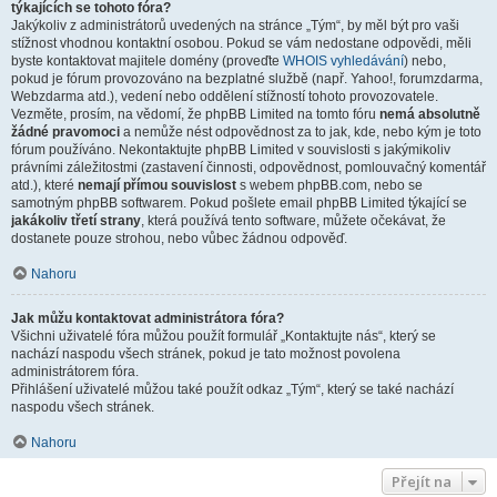
týkajících se tohoto fóra?
Jakýkoliv z administrátorů uvedených na stránce „Tým“, by měl být pro vaši
stížnost vhodnou kontaktní osobou. Pokud se vám nedostane odpovědi, měli
byste kontaktovat majitele domény (proveďte
WHOIS vyhledávání
) nebo,
pokud je fórum provozováno na bezplatné službě (např. Yahoo!, forumzdarma,
Webzdarma atd.), vedení nebo oddělení stížností tohoto provozovatele.
Vezměte, prosím, na vědomí, že phpBB Limited na tomto fóru
nemá absolutně
žádné pravomoci
a nemůže nést odpovědnost za to jak, kde, nebo kým je toto
fórum používáno. Nekontaktujte phpBB Limited v souvislosti s jakýmikoliv
právními záležitostmi (zastavení činnosti, odpovědnost, pomlouvačný komentář
atd.), které
nemají přímou souvislost
s webem phpBB.com, nebo se
samotným phpBB softwarem. Pokud pošlete email phpBB Limited týkající se
jakákoliv třetí strany
, která používá tento software, můžete očekávat, že
dostanete pouze strohou, nebo vůbec žádnou odpověď.
Nahoru
Jak můžu kontaktovat administrátora fóra?
Všichni uživatelé fóra můžou použít formulář „Kontaktujte nás“, který se
nachází naspodu všech stránek, pokud je tato možnost povolena
administrátorem fóra.
Přihlášení uživatelé můžou také použít odkaz „Tým“, který se také nachází
naspodu všech stránek.
Nahoru
Přejít na