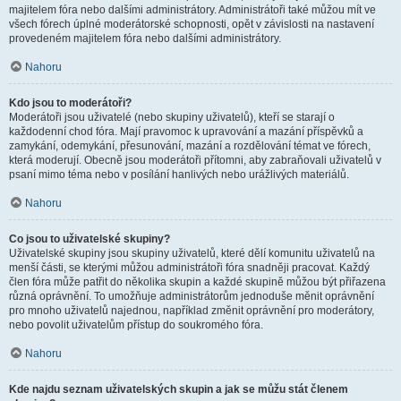
majitelem fóra nebo dalšími administrátory. Administrátoři také můžou mít ve
všech fórech úplné moderátorské schopnosti, opět v závislosti na nastavení
provedeném majitelem fóra nebo dalšími administrátory.
Nahoru
Kdo jsou to moderátoři?
Moderátoři jsou uživatelé (nebo skupiny uživatelů), kteří se starají o
každodenní chod fóra. Mají pravomoc k upravování a mazání příspěvků a
zamykání, odemykání, přesunování, mazání a rozdělování témat ve fórech,
která moderují. Obecně jsou moderátoři přítomni, aby zabraňovali uživatelů v
psaní mimo téma nebo v posílání hanlivých nebo urážlivých materiálů.
Nahoru
Co jsou to uživatelské skupiny?
Uživatelské skupiny jsou skupiny uživatelů, které dělí komunitu uživatelů na
menší části, se kterými můžou administrátoři fóra snadněji pracovat. Každý
člen fóra může patřit do několika skupin a každé skupině můžou být přiřazena
různá oprávnění. To umožňuje administrátorům jednoduše měnit oprávnění
pro mnoho uživatelů najednou, například změnit oprávnění pro moderátory,
nebo povolit uživatelům přístup do soukromého fóra.
Nahoru
Kde najdu seznam uživatelských skupin a jak se můžu stát členem