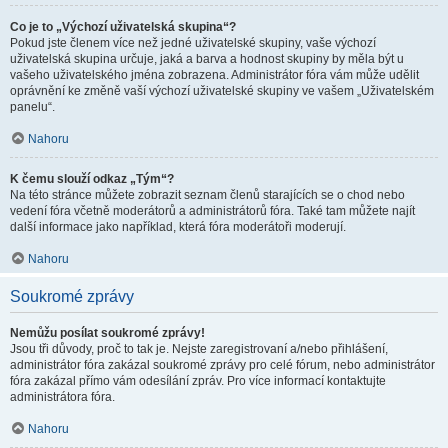
Co je to „Výchozí uživatelská skupina“?
Pokud jste členem více než jedné uživatelské skupiny, vaše výchozí
uživatelská skupina určuje, jaká a barva a hodnost skupiny by měla být u
vašeho uživatelského jména zobrazena. Administrátor fóra vám může udělit
oprávnění ke změně vaší výchozí uživatelské skupiny ve vašem „Uživatelském
panelu“.
Nahoru
K čemu slouží odkaz „Tým“?
Na této stránce můžete zobrazit seznam členů starajících se o chod nebo
vedení fóra včetně moderátorů a administrátorů fóra. Také tam můžete najít
další informace jako například, která fóra moderátoři moderují.
Nahoru
Soukromé zprávy
Nemůžu posílat soukromé zprávy!
Jsou tři důvody, proč to tak je. Nejste zaregistrovaní a/nebo přihlášení,
administrátor fóra zakázal soukromé zprávy pro celé fórum, nebo administrátor
fóra zakázal přímo vám odesílání zpráv. Pro více informací kontaktujte
administrátora fóra.
Nahoru