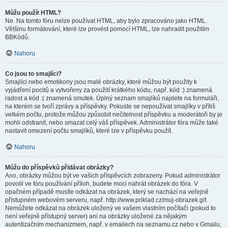
Můžu použít HTML?
Ne. Na tomto fóru nelze používat HTML, aby bylo zpracováno jako HTML.
Většinu formátování, které lze provést pomocí HTML, lze nahradit použitím
BBKódů.
Nahoru
Co jsou to smajlíci?
Smajlíci nebo emotikony jsou malé obrázky, které můžou být použity k
vyjádření pocitů a vytvořeny za použití krátkého kódu, např. kód :) znamená
radost a kód :( znamená smutek. Úplný seznam smajlíků najdete na formuláři,
na kterém se tvoří zprávy a příspěvky. Pokuste se nepoužívat smajlíky v příliš
velkém počtu, protože můžou způsobit nečitelnost příspěvku a moderátoři by je
mohli odstranit, nebo smazat celý váš příspěvek. Administrátor fóra může také
nastavit omezení počtu smajlíků, které lze v příspěvku použít.
Nahoru
Můžu do příspěvků přidávat obrázky?
Ano, obrázky můžou být ve vašich příspěvcích zobrazeny. Pokud administrátor
povolil ve fóru používání příloh, budete moci nahrát obrázek do fóra. V
opačném případě musíte odkázat na obrázek, který se nachází na veřejně
přístupném webovém serveru, např. http://www.priklad.cz/muj-obrazek.gif.
Nemůžete odkázat na obrázek uložený ve vašem vlastním počítači (pokud to
není veřejně přístupný server) ani na obrázky uložené za nějakým
autentizačním mechanizmem, např. v emailech na seznamu.cz nebo v Gmailu,