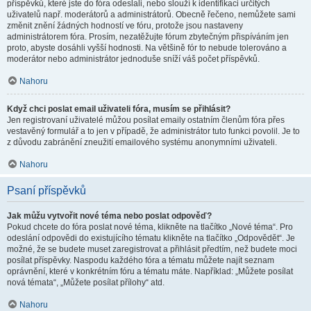
příspěvků, které jste do fóra odeslali, nebo slouží k identifikaci určitých
uživatelů např. moderátorů a administrátorů. Obecně řečeno, nemůžete sami
změnit znění žádných hodností ve fóru, protože jsou nastaveny
administrátorem fóra. Prosím, nezatěžujte fórum zbytečným přispíváním jen
proto, abyste dosáhli vyšší hodnosti. Na většině fór to nebude tolerováno a
moderátor nebo administrátor jednoduše sníží váš počet příspěvků.
Nahoru
Když chci poslat email uživateli fóra, musím se přihlásit?
Jen registrovaní uživatelé můžou posílat emaily ostatním členům fóra přes
vestavěný formulář a to jen v případě, že administrátor tuto funkci povolil. Je to
z důvodu zabránění zneužití emailového systému anonymními uživateli.
Nahoru
Psaní příspěvků
Jak můžu vytvořit nové téma nebo poslat odpověď?
Pokud chcete do fóra poslat nové téma, klikněte na tlačítko „Nové téma“. Pro
odeslání odpovědi do existujícího tématu klikněte na tlačítko „Odpovědět“. Je
možné, že se budete muset zaregistrovat a přihlásit předtím, než budete moci
posílat příspěvky. Naspodu každého fóra a tématu můžete najít seznam
oprávnění, které v konkrétním fóru a tématu máte. Například: „Můžete posílat
nová témata“, „Můžete posílat přílohy“ atd.
Nahoru