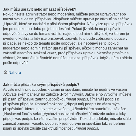
Jak můžu upravit nebo smazat příspěvek?
Pokud nejste administrátor nebo moderátor, můžete pouze upravovat nebo
mazat svoje vlastní příspěvky. Příspěvek můžete upravit po kliknutí na tlačítko
„Upravit“, které se nachází v příslušném příspěvku. Někdy lze upravit příspěvek
jen po omezenou dobu po jeho odeslání. Pokud již někdo na příspěvek
odpověděl a vy se do tématu vrátíte, najdete pod ním krátký text, ve kterém je
uvedeno kolikrát a kdy jste příspěvek upravili. Toto bude zobrazeno pouze v
případě, že někdo do tématu pošle odpověď, ale neobjeví se to, pokud
moderátor nebo administrátor upraví příspěvek, ačkoli ti mohou zanechat na
základě vlastního uvážení vzkaz, proč příspěvek upravili. Vezměte prosím na
vědomí, že normální uživatelé nemůžou smazat příspěvek, když k němu někdo
pošle odpověď.
Nahoru
Jak můžu přidat ke svým příspěvků podpis?
Abyste mohli přidat podpis k vašim příspěvkům, musíte ho nejdřív ve vašem
„Uživatelském panelu“ na záložce „Profil“ vytvořit. Jakmile ho vytvoříte, můžete
při psaní příspěvku zatrhnout políčko
Připojit podpis
, čímž váš podpis k
příspěvku připojíte. Pomocí možnosti „Připojit můj podpis ke všem mým
příspěvkům“, kterou naleznete ve vašem „Uživatelském panelu“ na záložce
„Nastavení fóra“ v sekci „Výchozí nastavení příspěvků“ můžete automaticky
připojit váš podpis ke všem vašim příspěvkům. Pokud to uděláte, můžete stále
zamezit připojení vašeho podpisu k jednotlivým příspěvkům tak, že během
psaní příspěvku zrušíte zaškrtnutí možnosti
Připojit podpis
.