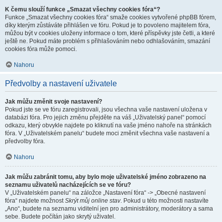
K čemu slouží funkce „Smazat všechny cookies fóra“?
Funkce „Smazat všechny cookies fóra“ smaže cookies vytvořené phpBB fórem,
díky kterým zůstáváte přihlášen ve fóru. Pokud je to povoleno majitelem fóra,
můžou být v cookies uloženy informace o tom, které příspěvky jste četli, a které
ještě ne. Pokud máte problém s přihlašováním nebo odhlašováním, smazání
cookies fóra může pomoci.
Nahoru
Předvolby a nastavení uživatele
Jak můžu změnit svoje nastavení?
Pokud jste se ve fóru zaregistrovali, jsou všechna vaše nastavení uložena v
databázi fóra. Pro jejich změnu přejděte na váš „Uživatelský panel“ pomocí
odkazu, který obvykle najdete po kliknutí na vaše jméno nahoře na stránkách
fóra. V „Uživatelském panelu“ budete moci změnit všechna vaše nastavení a
předvolby fóra.
Nahoru
Jak můžu zabránit tomu, aby bylo moje uživatelské jméno zobrazeno na
seznamu uživatelů nacházejících se ve fóru?
V „Uživatelském panelu“ na záložce „Nastavení fóra“ -> „Obecné nastavení
fóra“ najdete možnost
Skrýt můj online stav
. Pokud u této možnosti nastavíte
„Ano“, budete na seznamu viditelní jen pro administrátory, moderátory a sama
sebe. Budete počítán jako skrytý uživatel.