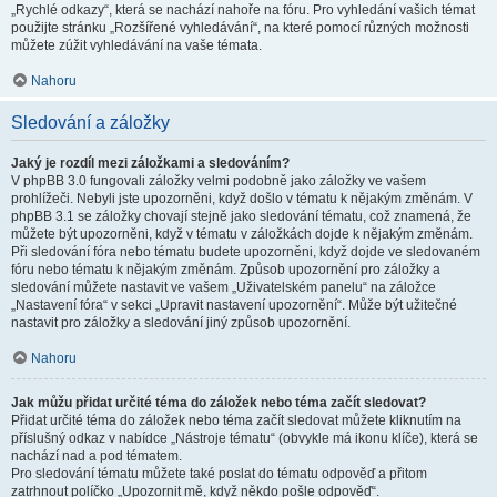
„Rychlé odkazy“, která se nachází nahoře na fóru. Pro vyhledání vašich témat
použijte stránku „Rozšířené vyhledávání“, na které pomocí různých možnosti
můžete zúžit vyhledávání na vaše témata.
Nahoru
Sledování a záložky
Jaký je rozdíl mezi záložkami a sledováním?
V phpBB 3.0 fungovali záložky velmi podobně jako záložky ve vašem
prohlížeči. Nebyli jste upozorněni, když došlo v tématu k nějakým změnám. V
phpBB 3.1 se záložky chovají stejně jako sledování tématu, což znamená, že
můžete být upozorněni, když v tématu v záložkách dojde k nějakým změnám.
Při sledování fóra nebo tématu budete upozorněni, když dojde ve sledovaném
fóru nebo tématu k nějakým změnám. Způsob upozornění pro záložky a
sledování můžete nastavit ve vašem „Uživatelském panelu“ na záložce
„Nastavení fóra“ v sekci „Upravit nastavení upozornění“. Může být užitečné
nastavit pro záložky a sledování jiný způsob upozornění.
Nahoru
Jak můžu přidat určité téma do záložek nebo téma začít sledovat?
Přidat určité téma do záložek nebo téma začít sledovat můžete kliknutím na
příslušný odkaz v nabídce „Nástroje tématu“ (obvykle má ikonu klíče), která se
nachází nad a pod tématem.
Pro sledování tématu můžete také poslat do tématu odpověď a přitom
zatrhnout políčko „Upozornit mě, když někdo pošle odpověď“.