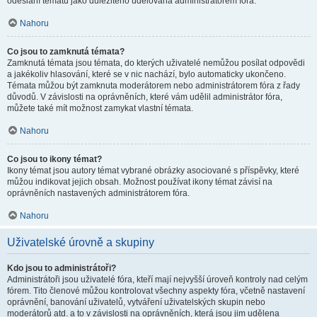
odeslání tématu jako důležitého udělována administrátorem fóra.
Nahoru
Co jsou to zamknutá témata?
Zamknutá témata jsou témata, do kterých uživatelé nemůžou posílat odpovědi
a jakékoliv hlasování, které se v nic nachází, bylo automaticky ukončeno.
Témata můžou být zamknuta moderátorem nebo administrátorem fóra z řady
důvodů. V závislosti na oprávněních, které vám udělil administrátor fóra,
můžete také mít možnost zamykat vlastní témata.
Nahoru
Co jsou to ikony témat?
Ikony témat jsou autory témat vybrané obrázky asociované s příspěvky, které
můžou indikovat jejich obsah. Možnost používat ikony témat závisí na
oprávněních nastavených administrátorem fóra.
Nahoru
Uživatelské úrovně a skupiny
Kdo jsou to administrátoři?
Administrátoři jsou uživatelé fóra, kteří mají nejvyšší úroveň kontroly nad celým
fórem. Tito členové můžou kontrolovat všechny aspekty fóra, včetně nastavení
oprávnění, banování uživatelů, vytváření uživatelských skupin nebo
moderátorů atd. a to v závislosti na oprávněních, která jsou jim udělena