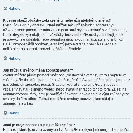
Nahoru
K čemu slouží obrázky zobrazené u mého uživatelského jména?
Existují dva druhy obrázků, které můžou být v příspěvcích zobrazeny u
uživatelského jména. Jedním z nich jsou obrázky asociované s vaší hodností,
které obvykle vypadají jako hvězdičky, tečky nebo čtverečky a indikují, kolik
příspěvků jste odeslali, nebo pomáhají určit jakou mají uživatelé fóra funkci.
Další, obvykle větší obrázek, je známý jako avatar a obecně se jedná o
unikátní nebo osobní obrázek každého uživatele.
Nahoru
Jak můžu u svého jména zobrazit avatar?
Avatar můžete přidat pomocí možnosti „Nastavení avataru“, kterou najdete ve
vašem „Uživatelském panelu“ na záložce „Profil“. Avatar můžete přidat jedním z
následujících způsobů: použít Gravatar, vybrat si avatar v Galerii, použít
vzdálený avatar (z jiného webu), nebo avatar nahrát do tohoto fóra. Záleží na
administrátorovi fóra, jestli je používání avatarů povoleno a jakými způsoby lze
avatary do fóra přidat. Pokud nemůžete avatary používat, kontaktujte
administrátora fóra.
Nahoru
Jaká je moje hodnost a jak ji můžu změnit?
Hodnosti, které jsou zobrazeny pod vaším uživatelským jménem, indikují počet