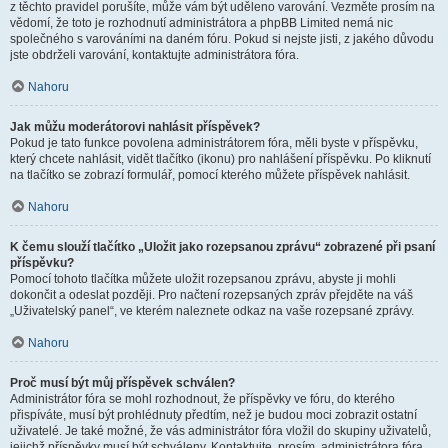
z těchto pravidel porušíte, může vám být uděleno varování. Vezměte prosím na
vědomí, že toto je rozhodnutí administrátora a phpBB Limited nemá nic
společného s varováními na daném fóru. Pokud si nejste jisti, z jakého důvodu
jste obdrželi varování, kontaktujte administrátora fóra.
Nahoru
Jak můžu moderátorovi nahlásit příspěvek?
Pokud je tato funkce povolena administrátorem fóra, měli byste v příspěvku,
který chcete nahlásit, vidět tlačítko (ikonu) pro nahlášení příspěvku. Po kliknutí
na tlačítko se zobrazí formulář, pomocí kterého můžete příspěvek nahlásit.
Nahoru
K čemu slouží tlačítko „Uložit jako rozepsanou zprávu“ zobrazené při psaní
příspěvku?
Pomocí tohoto tlačítka můžete uložit rozepsanou zprávu, abyste ji mohli
dokončit a odeslat později. Pro načtení rozepsaných zpráv přejděte na váš
„Uživatelský panel“, ve kterém naleznete odkaz na vaše rozepsané zprávy.
Nahoru
Proč musí být můj příspěvek schválen?
Administrátor fóra se mohl rozhodnout, že příspěvky ve fóru, do kterého
přispíváte, musí být prohlédnuty předtím, než je budou moci zobrazit ostatní
uživatelé. Je také možné, že vás administrátor fóra vložil do skupiny uživatelů,
jejichž příspěvky musí být schváleny. Kontaktujte, prosím, administrátora fóra