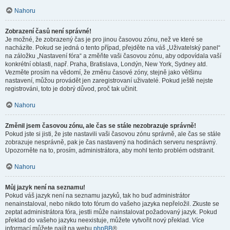
Nahoru
Zobrazení časů není správné!
Je možné, že zobrazený čas je pro jinou časovou zónu, než ve které se
nacházíte. Pokud se jedná o tento případ, přejděte na váš „Uživatelský panel“
na záložku „Nastavení fóra“ a změňte vaši časovou zónu, aby odpovídala vaší
konkrétní oblasti, např. Praha, Bratislava, Londýn, New York, Sydney atd.
Vezměte prosím na vědomí, že změnu časové zóny, stejně jako většinu
nastavení, můžou provádět jen zaregistrovaní uživatelé. Pokud ještě nejste
registrováni, toto je dobrý důvod, proč tak učinit.
Nahoru
Změnil jsem časovou zónu, ale čas se stále nezobrazuje správně!
Pokud jste si jisti, že jste nastavili vaši časovou zónu správně, ale čas se stále
zobrazuje nesprávně, pak je čas nastavený na hodinách serveru nesprávný.
Upozorněte na to, prosím, administrátora, aby mohl tento problém odstranit.
Nahoru
Můj jazyk není na seznamu!
Pokud váš jazyk není na seznamu jazyků, tak ho buď administrátor
nenainstaloval, nebo nikdo toto fórum do vašeho jazyka nepřeložil. Zkuste se
zeptat administrátora fóra, jestli může nainstalovat požadovaný jazyk. Pokud
překlad do vašeho jazyku neexistuje, můžete vytvořit nový překlad. Více
informací můžete najít na webu
phpBB
®.