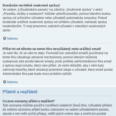
Dostávám nechtěné soukromé zprávy!
Ve vašem „Uživatelském panelu“ na záložce „Soukromé zprávy“ v sekci
„Pravidla, složky a nastavení“ můžete vytvořit pravidlo, pomocí kterého budou
zprávy od určeného uživatele nebo uživatelů automaticky smazány. Pokud
dostáváte urážlivé soukromé zprávy od určitého uživatele, nahlaste zprávy
moderátorům. Ti mají pravomoc zabránit uživateli v odesílání soukromých
zpráv.
Nahoru
Přišel mi od někoho na tomto fóru nevyžádaný nebo urážlivý email!
Je nám líto, že se vám to stalo. Formulář pro odesílání emailů používaný na
tomto fóru obsahuje obranné mechanismy, pomocí kterých můžeme
vystopovat, kdo posílá takové emaily, proto pošlete administrátorovi fóra email
s úplnou kopií emailu, který vám přišel. Je velmi důležité, aby v něm byly
zahrnuty hlavičky, které obsahují podrobné údaje o uživateli, který email poslal.
Administrátor fóra pak bude moci problém vyřešit.
Nahoru
Přátelé a nepřátelé
Co jsou seznamy přátel a nepřátel?
Tyto seznamy můžete použít k rozdělení ostatních členů fóra. Uživatelé přidáni
do vašeho seznamu přátel budou zobrazeni ve vašem uživatelském panelu,
abyste k nim měli rychlý přístup, viděli jejich online stav a mohli jim posílat