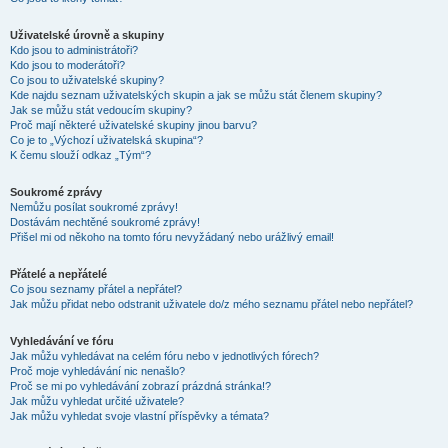
Uživatelské úrovně a skupiny
Kdo jsou to administrátoři?
Kdo jsou to moderátoři?
Co jsou to uživatelské skupiny?
Kde najdu seznam uživatelských skupin a jak se můžu stát členem skupiny?
Jak se můžu stát vedoucím skupiny?
Proč mají některé uživatelské skupiny jinou barvu?
Co je to „Výchozí uživatelská skupina“?
K čemu slouží odkaz „Tým“?
Soukromé zprávy
Nemůžu posílat soukromé zprávy!
Dostávám nechtěné soukromé zprávy!
Přišel mi od někoho na tomto fóru nevyžádaný nebo urážlivý email!
Přátelé a nepřátelé
Co jsou seznamy přátel a nepřátel?
Jak můžu přidat nebo odstranit uživatele do/z mého seznamu přátel nebo nepřátel?
Vyhledávání ve fóru
Jak můžu vyhledávat na celém fóru nebo v jednotlivých fórech?
Proč moje vyhledávání nic nenašlo?
Proč se mi po vyhledávání zobrazí prázdná stránka!?
Jak můžu vyhledat určité uživatele?
Jak můžu vyhledat svoje vlastní příspěvky a témata?