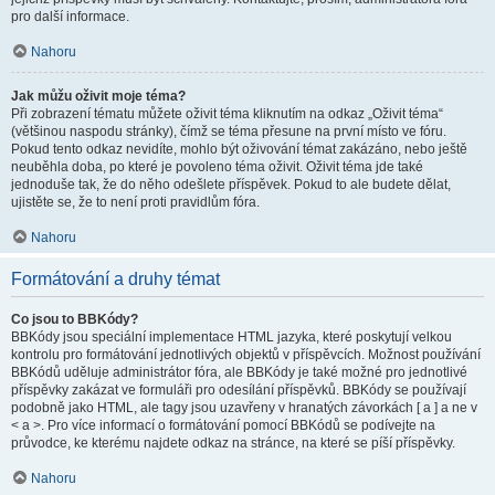
pro další informace.
Nahoru
Jak můžu oživit moje téma?
Při zobrazení tématu můžete oživit téma kliknutím na odkaz „Oživit téma“
(většinou naspodu stránky), čímž se téma přesune na první místo ve fóru.
Pokud tento odkaz nevidíte, mohlo být oživování témat zakázáno, nebo ještě
neuběhla doba, po které je povoleno téma oživit. Oživit téma jde také
jednoduše tak, že do něho odešlete příspěvek. Pokud to ale budete dělat,
ujistěte se, že to není proti pravidlům fóra.
Nahoru
Formátování a druhy témat
Co jsou to BBKódy?
BBKódy jsou speciální implementace HTML jazyka, které poskytují velkou
kontrolu pro formátování jednotlivých objektů v příspěvcích. Možnost používání
BBKódů uděluje administrátor fóra, ale BBKódy je také možné pro jednotlivé
příspěvky zakázat ve formuláři pro odesílání příspěvků. BBKódy se používají
podobně jako HTML, ale tagy jsou uzavřeny v hranatých závorkách [ a ] a ne v
< a >. Pro více informací o formátování pomocí BBKódů se podívejte na
průvodce, ke kterému najdete odkaz na stránce, na které se píší příspěvky.
Nahoru