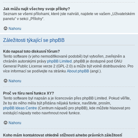
Jak můžu najít všechny svoje přílohy?
Seznam se všemi přílohami, které jste nahráli, najdete ve vašem „Uživatelském
panelu“ v sekci „Přílohy“.
Nahoru
Záležitosti týkající se phpBB
Kdo napsal toto diskusní fórum?
Tento software (v jeho nemodifikované podobě) byl vytvořen, zveřejněn a
chráněn autorskými právy
phpBB Limited
. phpBB je dostupné pod GNU
General Public License verze 2 (GPL-2.0) a může být volně distribuováno. Pro
více informací se podívejte na stránku
About phpBB
(angl.).
Nahoru
Proč ve fóru není funkce XY?
Tento software byl napsán a je licencován přes phpBB Limited. Pokud věříte,
že by do něho měla být přidána nějaká funkce, navštivte, prosím,
phpBB Ideas Centre
(Centrum nápadů pro phpBB), kde můžete hlasovat pro
existující nápady nebo navrhnout nové funkce.
Nahoru
Koho mám kontaktovat ohledně stížnosti a/nebo právních záležitostí