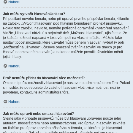
Nahoru
Jak můžu vytvořit hlasování/anketu?
Při posílání nového tématu, nebo při úpravě prvního příspěvku tématu, klikněte
na záložku „Vytvořit hlasování“ pod hlavním formulářem pro text příspěvku.
Pokud tuto záložku nevidíte, nemáte potřebné oprávnění k vytvoření hlasování.
Vložte „Hlasovací otázku“ a nejméně dvě „Možnosti hlasování“, ujistěte se, že
je každá možnost napsaná v textovém poli na vlastním řádku. Můžete také
nastavit počet možností, které uživatel může během hlasování vybrat (v poli
„Možností na uživatele“), časové omezení trvání hlasování ve dnech (0 pro
časově neomezené hlasování) a nakonec můžete povolit uživatelům měnit
jejich hlasy.
Nahoru
Proč nemůžu přidat do hlasování více možností?
Omezení počtu možností v hlasování je nastaveno administrátorem fóra. Pokud
si myslíte, že potřebujete do vašeho hlasování vložit více možností než je
povoleno, kontaktujte administrátora fóra.
Nahoru
Jak můžu upravit nebo smazat hlasování?
Stejně jako v případě příspěvků může být hlasování upraveno pouze jeho
autorem, moderátorem nebo administrátorem. Pro úpravu hlasování klikněte
na tlačítko pro úpravu prvního příspěvku v tématu, ke kterému je hlasování
vždy připojeno. Pokud zatím nikdo nehlasoval, uživatelé můžou smazat