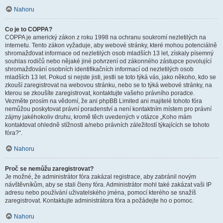
Nahoru
Co je to COPPA?
COPPA je americký zákon z roku 1998 na ochranu soukromí nezletilých na
internetu. Tento zákon vyžaduje, aby webové stránky, které mohou potenciálně
shromažďovat informace od nezletilých osob mladších 13 let, získaly písemný
souhlas rodičů nebo nějaké jiné potvrzení od zákonného zástupce povolující
shromažďování osobních identifikačních informací od nezletilých osob
mladších 13 let. Pokud si nejste jisti, jestli se toto týká vás, jako někoho, kdo se
zkouší zaregistrovat na webovou stránku, nebo se to týká webové stránky, na
kterou se zkoušíte zaregistrovat, kontaktujte vašeho právního poradce.
Vezměte prosím na vědomí, že ani phpBB Limited ani majitelé tohoto fóra
nemůžou poskytovat právní poradenství a není kontaktním místem pro právní
zájmy jakéhokoliv druhu, kromě těch uvedených v otázce „Koho mám
kontaktovat ohledně stížnosti a/nebo právních záležitostí týkajících se tohoto
fóra?“.
Nahoru
Proč se nemůžu zaregistrovat?
Je možné, že administrátor fóra zakázal registrace, aby zabránil novým
návštěvníkům, aby se stali členy fóra. Administrátor mohl také zakázat vaši IP
adresu nebo používání uživatelského jména, pomocí kterého se snažíš
zaregistrovat. Kontaktujte administrátora fóra a požádejte ho o pomoc.
Nahoru