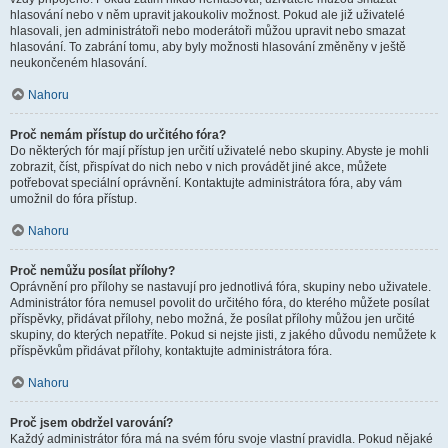
hlasování nebo v něm upravit jakoukoliv možnost. Pokud ale již uživatelé
hlasovali, jen administrátoři nebo moderátoři můžou upravit nebo smazat
hlasování. To zabrání tomu, aby byly možnosti hlasování změněny v ještě
neukončeném hlasování.
Nahoru
Proč nemám přístup do určitého fóra?
Do některých fór mají přístup jen určití uživatelé nebo skupiny. Abyste je mohli
zobrazit, číst, přispívat do nich nebo v nich provádět jiné akce, můžete
potřebovat speciální oprávnění. Kontaktujte administrátora fóra, aby vám
umožnil do fóra přístup.
Nahoru
Proč nemůžu posílat přílohy?
Oprávnění pro přílohy se nastavují pro jednotlivá fóra, skupiny nebo uživatele.
Administrátor fóra nemusel povolit do určitého fóra, do kterého můžete posílat
příspěvky, přidávat přílohy, nebo možná, že posílat přílohy můžou jen určité
skupiny, do kterých nepatříte. Pokud si nejste jisti, z jakého důvodu nemůžete k
příspěvkům přidávat přílohy, kontaktujte administrátora fóra.
Nahoru
Proč jsem obdržel varování?
Každý administrátor fóra má na svém fóru svoje vlastní pravidla. Pokud nějaké