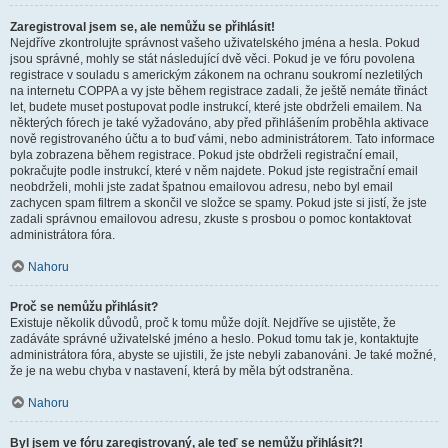
Zaregistroval jsem se, ale nemůžu se přihlásit!
Nejdříve zkontrolujte správnost vašeho uživatelského jména a hesla. Pokud
jsou správné, mohly se stát následující dvě věci. Pokud je ve fóru povolena
registrace v souladu s americkým zákonem na ochranu soukromí nezletilých
na internetu COPPA a vy jste během registrace zadali, že ještě nemáte třináct
let, budete muset postupovat podle instrukcí, které jste obdrželi emailem. Na
některých fórech je také vyžadováno, aby před přihlášením proběhla aktivace
nově registrovaného účtu a to buď vámi, nebo administrátorem. Tato informace
byla zobrazena během registrace. Pokud jste obdrželi registrační email,
pokračujte podle instrukcí, které v něm najdete. Pokud jste registrační email
neobdrželi, mohli jste zadat špatnou emailovou adresu, nebo byl email
zachycen spam filtrem a skončil ve složce se spamy. Pokud jste si jistí, že jste
zadali správnou emailovou adresu, zkuste s prosbou o pomoc kontaktovat
administrátora fóra.
Nahoru
Proč se nemůžu přihlásit?
Existuje několik důvodů, proč k tomu může dojít. Nejdříve se ujistěte, že
zadáváte správné uživatelské jméno a heslo. Pokud tomu tak je, kontaktujte
administrátora fóra, abyste se ujistili, že jste nebyli zabanováni. Je také možné,
že je na webu chyba v nastavení, která by měla být odstraněna.
Nahoru
Byl jsem ve fóru zaregistrovaný, ale teď se nemůžu přihlásit?!