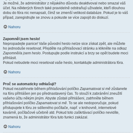
Je možné, že administrátor z nějakého důvodu deaktivoval nebo smazal váš
účet. Na některých fórech také pravidelně odstraňují uživatele, kteří dlouhou
dobu do fóra nic nenapsali, čímž se zmenší velikost databáze. Pokud je to váš
případ, zaregistrujte se znovu a pokuste se více zapojit do diskuzí.
Nahoru
Zapomněl jsem heslo!
Nepropadejte panice! Vaše původní heslo nelze sice získat zpět, ale můžete
ho jednoduše resetovat. Přejděte na přihlašovací stránku a klikněte na odkaz
Zapomněl/a jsem heslo
. Postupujte podle instrukcí a brzy se opět budete moci
přihlásit.
Pokud nebudete moci resetovat vaše heslo, kontaktujte administrátora fóra.
Nahoru
Proč se automaticky odhlašuji?
Pokud nezatrhnete během přihlašování políčko
Zapamatovat si mě
zůstanete
na fóru přihlášen jen po přednastavený čas. To slouží k zabránění zneužití
vašeho účtu někým jiným. Abyste zůstali přihlášeni, zatrhněte během
přihlašování políčko
Zapamatovat si mě
. To se ale nedoporučuje, pokud
přistupujete k fóru ze sdíleného počítače, např. v knihovně, internetové
kavárně, počítačové učebně atd. Pokud toto zaškrtávací políčko nevidíte,
znamená to, že administrátor fóra tuto funkci zakázal.
Nahoru