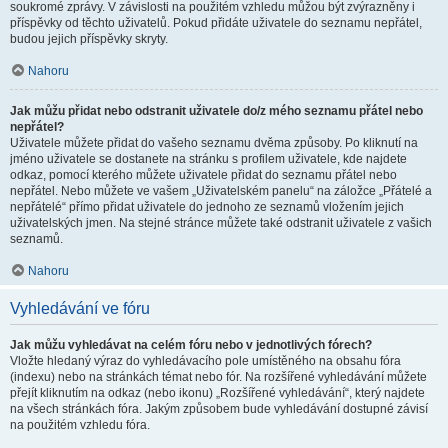
soukromé zprávy. V závislosti na použitém vzhledu můžou být zvýrazněny i
příspěvky od těchto uživatelů. Pokud přidáte uživatele do seznamu nepřátel,
budou jejich příspěvky skryty.
Nahoru
Jak můžu přidat nebo odstranit uživatele do/z mého seznamu přátel nebo
nepřátel?
Uživatele můžete přidat do vašeho seznamu dvěma způsoby. Po kliknutí na
jméno uživatele se dostanete na stránku s profilem uživatele, kde najdete
odkaz, pomocí kterého můžete uživatele přidat do seznamu přátel nebo
nepřátel. Nebo můžete ve vašem „Uživatelském panelu“ na záložce „Přátelé a
nepřátelé“ přímo přidat uživatele do jednoho ze seznamů vložením jejich
uživatelských jmen. Na stejné stránce můžete také odstranit uživatele z vašich
seznamů.
Nahoru
Vyhledávání ve fóru
Jak můžu vyhledávat na celém fóru nebo v jednotlivých fórech?
Vložte hledaný výraz do vyhledávacího pole umístěného na obsahu fóra
(indexu) nebo na stránkách témat nebo fór. Na rozšířené vyhledávání můžete
přejít kliknutím na odkaz (nebo ikonu) „Rozšířené vyhledávání“, který najdete
na všech stránkách fóra. Jakým způsobem bude vyhledávání dostupné závisí
na použitém vzhledu fóra.