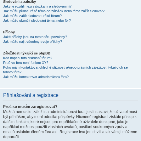
Sledování a záložky
Jaký je rozdíl mezi záložkami a sledováním?
Jak můžu přidat určité téma do záložek nebo téma začít sledovat?
Jak můžu začít sledovat určité fórum?
Jak můžu ukončit sledování témat nebo fór?
Přílohy
Jaké přílohy jsou na tomto fóru povoleny?
Jak můžu najít všechny svoje přílohy?
Záležitosti týkající se phpBB
Kdo napsal toto diskusní fórum?
Proč ve fóru není funkce XY?
Koho mám kontaktovat ohledně stížnosti a/nebo právních záležitostí týkajících se
tohoto fóra?
Jak můžu kontaktovat administrátora fóra?
Přihlašování a registrace
Proč se musím zaregistrovat?
Možná nemusíte, záleží na administrátorovi fóra, jestli nastaví, že uživatel musí
být přihlášen, aby mohl odesílat příspěvky. Nicméně registrací získáte přístup k
dalším funkcím, které nejsou pro nepřihlášené uživatele dostupné, jako je
například možnost použití vlastních avatarů, posílání soukromých zpráv a
emailů ostatním členům fóra atd. Registrace trvá jen chvíli a tak vám ji můžeme
doporučit.