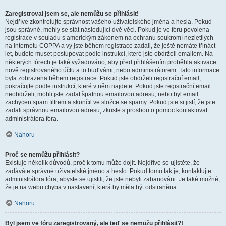
Zaregistroval jsem se, ale nemůžu se přihlásit!
Nejdříve zkontrolujte správnost vašeho uživatelského jména a hesla. Pokud
jsou správné, mohly se stát následující dvě věci. Pokud je ve fóru povolena
registrace v souladu s americkým zákonem na ochranu soukromí nezletilých
na internetu COPPA a vy jste během registrace zadali, že ještě nemáte třináct
let, budete muset postupovat podle instrukcí, které jste obdrželi emailem. Na
některých fórech je také vyžadováno, aby před přihlášením proběhla aktivace
nově registrovaného účtu a to buď vámi, nebo administrátorem. Tato informace
byla zobrazena během registrace. Pokud jste obdrželi registrační email,
pokračujte podle instrukcí, které v něm najdete. Pokud jste registrační email
neobdrželi, mohli jste zadat špatnou emailovou adresu, nebo byl email
zachycen spam filtrem a skončil ve složce se spamy. Pokud jste si jistí, že jste
zadali správnou emailovou adresu, zkuste s prosbou o pomoc kontaktovat
administrátora fóra.
Nahoru
Proč se nemůžu přihlásit?
Existuje několik důvodů, proč k tomu může dojít. Nejdříve se ujistěte, že
zadáváte správné uživatelské jméno a heslo. Pokud tomu tak je, kontaktujte
administrátora fóra, abyste se ujistili, že jste nebyli zabanováni. Je také možné,
že je na webu chyba v nastavení, která by měla být odstraněna.
Nahoru
Byl jsem ve fóru zaregistrovaný, ale teď se nemůžu přihlásit?!