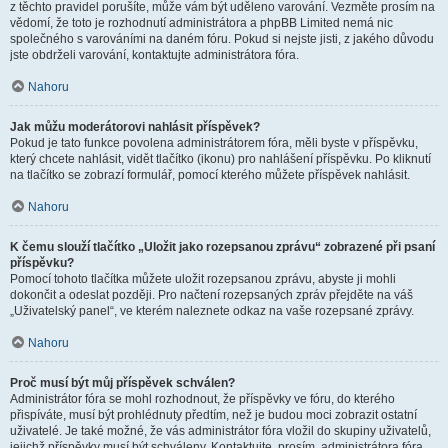
z těchto pravidel porušíte, může vám být uděleno varování. Vezměte prosím na
vědomí, že toto je rozhodnutí administrátora a phpBB Limited nemá nic
společného s varováními na daném fóru. Pokud si nejste jisti, z jakého důvodu
jste obdrželi varování, kontaktujte administrátora fóra.
Nahoru
Jak můžu moderátorovi nahlásit příspěvek?
Pokud je tato funkce povolena administrátorem fóra, měli byste v příspěvku,
který chcete nahlásit, vidět tlačítko (ikonu) pro nahlášení příspěvku. Po kliknutí
na tlačítko se zobrazí formulář, pomocí kterého můžete příspěvek nahlásit.
Nahoru
K čemu slouží tlačítko „Uložit jako rozepsanou zprávu“ zobrazené při psaní
příspěvku?
Pomocí tohoto tlačítka můžete uložit rozepsanou zprávu, abyste ji mohli
dokončit a odeslat později. Pro načtení rozepsaných zpráv přejděte na váš
„Uživatelský panel“, ve kterém naleznete odkaz na vaše rozepsané zprávy.
Nahoru
Proč musí být můj příspěvek schválen?
Administrátor fóra se mohl rozhodnout, že příspěvky ve fóru, do kterého
přispíváte, musí být prohlédnuty předtím, než je budou moci zobrazit ostatní
uživatelé. Je také možné, že vás administrátor fóra vložil do skupiny uživatelů,
jejichž příspěvky musí být schváleny. Kontaktujte, prosím, administrátora fóra