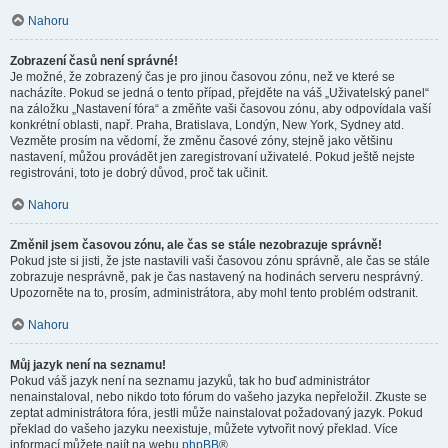
Nahoru
Zobrazení časů není správné!
Je možné, že zobrazený čas je pro jinou časovou zónu, než ve které se
nacházíte. Pokud se jedná o tento případ, přejděte na váš „Uživatelský panel“
na záložku „Nastavení fóra“ a změňte vaši časovou zónu, aby odpovídala vaší
konkrétní oblasti, např. Praha, Bratislava, Londýn, New York, Sydney atd.
Vezměte prosím na vědomí, že změnu časové zóny, stejně jako většinu
nastavení, můžou provádět jen zaregistrovaní uživatelé. Pokud ještě nejste
registrováni, toto je dobrý důvod, proč tak učinit.
Nahoru
Změnil jsem časovou zónu, ale čas se stále nezobrazuje správně!
Pokud jste si jisti, že jste nastavili vaši časovou zónu správně, ale čas se stále
zobrazuje nesprávně, pak je čas nastavený na hodinách serveru nesprávný.
Upozorněte na to, prosím, administrátora, aby mohl tento problém odstranit.
Nahoru
Můj jazyk není na seznamu!
Pokud váš jazyk není na seznamu jazyků, tak ho buď administrátor
nenainstaloval, nebo nikdo toto fórum do vašeho jazyka nepřeložil. Zkuste se
zeptat administrátora fóra, jestli může nainstalovat požadovaný jazyk. Pokud
překlad do vašeho jazyku neexistuje, můžete vytvořit nový překlad. Více
informací můžete najít na webu
phpBB
®.