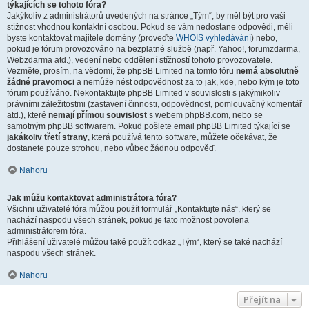
týkajících se tohoto fóra?
Jakýkoliv z administrátorů uvedených na stránce „Tým“, by měl být pro vaši
stížnost vhodnou kontaktní osobou. Pokud se vám nedostane odpovědi, měli
byste kontaktovat majitele domény (proveďte
WHOIS vyhledávání
) nebo,
pokud je fórum provozováno na bezplatné službě (např. Yahoo!, forumzdarma,
Webzdarma atd.), vedení nebo oddělení stížností tohoto provozovatele.
Vezměte, prosím, na vědomí, že phpBB Limited na tomto fóru
nemá absolutně
žádné pravomoci
a nemůže nést odpovědnost za to jak, kde, nebo kým je toto
fórum používáno. Nekontaktujte phpBB Limited v souvislosti s jakýmikoliv
právními záležitostmi (zastavení činnosti, odpovědnost, pomlouvačný komentář
atd.), které
nemají přímou souvislost
s webem phpBB.com, nebo se
samotným phpBB softwarem. Pokud pošlete email phpBB Limited týkající se
jakákoliv třetí strany
, která používá tento software, můžete očekávat, že
dostanete pouze strohou, nebo vůbec žádnou odpověď.
Nahoru
Jak můžu kontaktovat administrátora fóra?
Všichni uživatelé fóra můžou použít formulář „Kontaktujte nás“, který se
nachází naspodu všech stránek, pokud je tato možnost povolena
administrátorem fóra.
Přihlášení uživatelé můžou také použít odkaz „Tým“, který se také nachází
naspodu všech stránek.
Nahoru
Přejít na