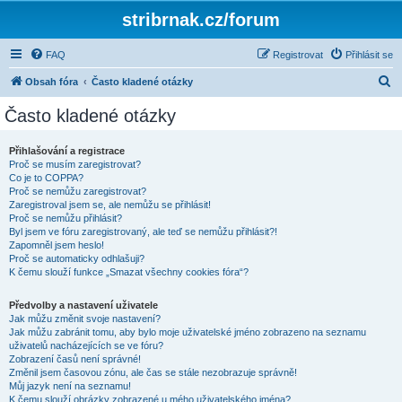
stribrnak.cz/forum
FAQ
Registrovat
Přihlásit se
H
Obsah fóra
Často kladené otázky
l
Často kladené otázky
e
d
Přihlašování a registrace
Proč se musím zaregistrovat?
a
Co je to COPPA?
t
Proč se nemůžu zaregistrovat?
Zaregistroval jsem se, ale nemůžu se přihlásit!
Proč se nemůžu přihlásit?
Byl jsem ve fóru zaregistrovaný, ale teď se nemůžu přihlásit?!
Zapomněl jsem heslo!
Proč se automaticky odhlašuji?
K čemu slouží funkce „Smazat všechny cookies fóra“?
Předvolby a nastavení uživatele
Jak můžu změnit svoje nastavení?
Jak můžu zabránit tomu, aby bylo moje uživatelské jméno zobrazeno na seznamu
uživatelů nacházejících se ve fóru?
Zobrazení časů není správné!
Změnil jsem časovou zónu, ale čas se stále nezobrazuje správně!
Můj jazyk není na seznamu!
K čemu slouží obrázky zobrazené u mého uživatelského jména?