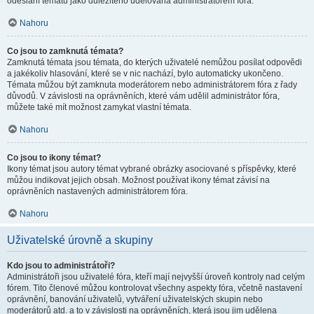
odeslání tématu jako důležitého udělována administrátorem fóra.
Nahoru
Co jsou to zamknutá témata?
Zamknutá témata jsou témata, do kterých uživatelé nemůžou posílat odpovědi
a jakékoliv hlasování, které se v nic nachází, bylo automaticky ukončeno.
Témata můžou být zamknuta moderátorem nebo administrátorem fóra z řady
důvodů. V závislosti na oprávněních, které vám udělil administrátor fóra,
můžete také mít možnost zamykat vlastní témata.
Nahoru
Co jsou to ikony témat?
Ikony témat jsou autory témat vybrané obrázky asociované s příspěvky, které
můžou indikovat jejich obsah. Možnost používat ikony témat závisí na
oprávněních nastavených administrátorem fóra.
Nahoru
Uživatelské úrovně a skupiny
Kdo jsou to administrátoři?
Administrátoři jsou uživatelé fóra, kteří mají nejvyšší úroveň kontroly nad celým
fórem. Tito členové můžou kontrolovat všechny aspekty fóra, včetně nastavení
oprávnění, banování uživatelů, vytváření uživatelských skupin nebo
moderátorů atd. a to v závislosti na oprávněních, která jsou jim udělena