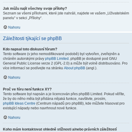
Jak můžu najít všechny svoje přílohy?
Seznam se všemi přílohami, které jste nahráli, najdete ve vašem „Uživatelském
panelu“ v sekci „Přílohy“.
Nahoru
Záležitosti týkající se phpBB
Kdo napsal toto diskusní fórum?
Tento software (v jeho nemodifikované podobě) byl vytvořen, zveřejněn a
chráněn autorskými právy
phpBB Limited
. phpBB je dostupné pod GNU
General Public License verze 2 (GPL-2.0) a může být volně distribuováno. Pro
více informací se podívejte na stránku
About phpBB
(angl.).
Nahoru
Proč ve fóru není funkce XY?
Tento software byl napsán a je licencován přes phpBB Limited. Pokud věříte,
že by do něho měla být přidána nějaká funkce, navštivte, prosím,
phpBB Ideas Centre
(Centrum nápadů pro phpBB), kde můžete hlasovat pro
existující nápady nebo navrhnout nové funkce.
Nahoru
Koho mám kontaktovat ohledně stížnosti a/nebo právních záležitostí