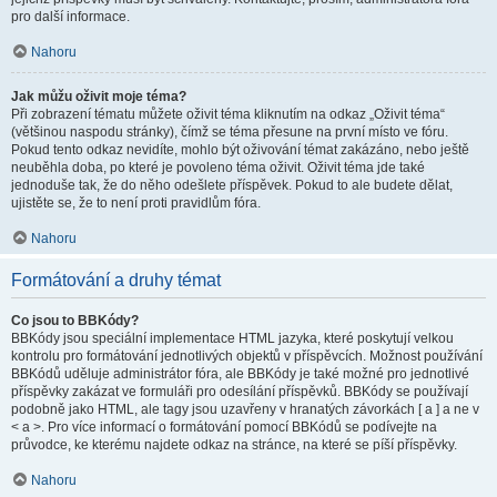
pro další informace.
Nahoru
Jak můžu oživit moje téma?
Při zobrazení tématu můžete oživit téma kliknutím na odkaz „Oživit téma“
(většinou naspodu stránky), čímž se téma přesune na první místo ve fóru.
Pokud tento odkaz nevidíte, mohlo být oživování témat zakázáno, nebo ještě
neuběhla doba, po které je povoleno téma oživit. Oživit téma jde také
jednoduše tak, že do něho odešlete příspěvek. Pokud to ale budete dělat,
ujistěte se, že to není proti pravidlům fóra.
Nahoru
Formátování a druhy témat
Co jsou to BBKódy?
BBKódy jsou speciální implementace HTML jazyka, které poskytují velkou
kontrolu pro formátování jednotlivých objektů v příspěvcích. Možnost používání
BBKódů uděluje administrátor fóra, ale BBKódy je také možné pro jednotlivé
příspěvky zakázat ve formuláři pro odesílání příspěvků. BBKódy se používají
podobně jako HTML, ale tagy jsou uzavřeny v hranatých závorkách [ a ] a ne v
< a >. Pro více informací o formátování pomocí BBKódů se podívejte na
průvodce, ke kterému najdete odkaz na stránce, na které se píší příspěvky.
Nahoru