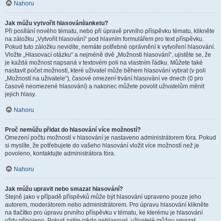
Nahoru
Jak můžu vytvořit hlasování/anketu?
Při posílání nového tématu, nebo při úpravě prvního příspěvku tématu, klikněte
na záložku „Vytvořit hlasování“ pod hlavním formulářem pro text příspěvku.
Pokud tuto záložku nevidíte, nemáte potřebné oprávnění k vytvoření hlasování.
Vložte „Hlasovací otázku“ a nejméně dvě „Možnosti hlasování“, ujistěte se, že
je každá možnost napsaná v textovém poli na vlastním řádku. Můžete také
nastavit počet možností, které uživatel může během hlasování vybrat (v poli
„Možností na uživatele“), časové omezení trvání hlasování ve dnech (0 pro
časově neomezené hlasování) a nakonec můžete povolit uživatelům měnit
jejich hlasy.
Nahoru
Proč nemůžu přidat do hlasování více možností?
Omezení počtu možností v hlasování je nastaveno administrátorem fóra. Pokud
si myslíte, že potřebujete do vašeho hlasování vložit více možností než je
povoleno, kontaktujte administrátora fóra.
Nahoru
Jak můžu upravit nebo smazat hlasování?
Stejně jako v případě příspěvků může být hlasování upraveno pouze jeho
autorem, moderátorem nebo administrátorem. Pro úpravu hlasování klikněte
na tlačítko pro úpravu prvního příspěvku v tématu, ke kterému je hlasování
vždy připojeno. Pokud zatím nikdo nehlasoval, uživatelé můžou smazat