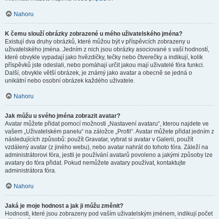
Nahoru
K čemu slouží obrázky zobrazené u mého uživatelského jména?
Existují dva druhy obrázků, které můžou být v příspěvcích zobrazeny u
uživatelského jména. Jedním z nich jsou obrázky asociované s vaší hodností,
které obvykle vypadají jako hvězdičky, tečky nebo čtverečky a indikují, kolik
příspěvků jste odeslali, nebo pomáhají určit jakou mají uživatelé fóra funkci.
Další, obvykle větší obrázek, je známý jako avatar a obecně se jedná o
unikátní nebo osobní obrázek každého uživatele.
Nahoru
Jak můžu u svého jména zobrazit avatar?
Avatar můžete přidat pomocí možnosti „Nastavení avataru“, kterou najdete ve
vašem „Uživatelském panelu“ na záložce „Profil“. Avatar můžete přidat jedním z
následujících způsobů: použít Gravatar, vybrat si avatar v Galerii, použít
vzdálený avatar (z jiného webu), nebo avatar nahrát do tohoto fóra. Záleží na
administrátorovi fóra, jestli je používání avatarů povoleno a jakými způsoby lze
avatary do fóra přidat. Pokud nemůžete avatary používat, kontaktujte
administrátora fóra.
Nahoru
Jaká je moje hodnost a jak ji můžu změnit?
Hodnosti, které jsou zobrazeny pod vaším uživatelským jménem, indikují počet