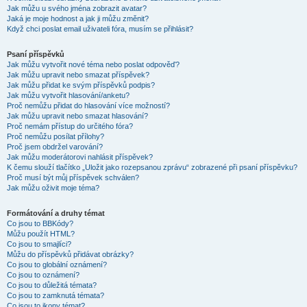
Jak můžu u svého jména zobrazit avatar?
Jaká je moje hodnost a jak ji můžu změnit?
Když chci poslat email uživateli fóra, musím se přihlásit?
Psaní příspěvků
Jak můžu vytvořit nové téma nebo poslat odpověď?
Jak můžu upravit nebo smazat příspěvek?
Jak můžu přidat ke svým příspěvků podpis?
Jak můžu vytvořit hlasování/anketu?
Proč nemůžu přidat do hlasování více možností?
Jak můžu upravit nebo smazat hlasování?
Proč nemám přístup do určitého fóra?
Proč nemůžu posílat přílohy?
Proč jsem obdržel varování?
Jak můžu moderátorovi nahlásit příspěvek?
K čemu slouží tlačítko „Uložit jako rozepsanou zprávu“ zobrazené při psaní příspěvku?
Proč musí být můj příspěvek schválen?
Jak můžu oživit moje téma?
Formátování a druhy témat
Co jsou to BBKódy?
Můžu použít HTML?
Co jsou to smajlíci?
Můžu do příspěvků přidávat obrázky?
Co jsou to globální oznámení?
Co jsou to oznámení?
Co jsou to důležitá témata?
Co jsou to zamknutá témata?
Co jsou to ikony témat?