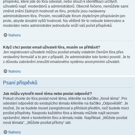
příspěvků, které jste do fóra odeslali, nebo slouží k identifikaci určitých
uživatelů např. moderátorů a administrátorů. Obecně řečeno, nemůžete sami
změnit znění žádných hodností ve fóru, protože jsou nastaveny
administrátorem fóra. Prosím, nezatěžujte fórum zbytečným přispíváním jen
proto, abyste dosáhli vyšší hodnosti. Na většině fór to nebude tolerováno a
moderátor nebo administrátor jednoduše sníží váš počet příspěvků.
Nahoru
Když chci poslat email uživateli fóra, musím se přihlásit?
Jen registrovaní uživatelé můžou posílat emaily ostatním členům fóra přes
vestavěný formulář a to jen v případě, že administrátor tuto funkci povolil. Je to
z důvodu zabránění zneužití emailového systému anonymními uživateli.
Nahoru
Psaní příspěvků
Jak můžu vytvořit nové téma nebo poslat odpověď?
Pokud chcete do fóra poslat nové téma, klikněte na tlačítko „Nové téma“. Pro
odeslání odpovědi do existujícího tématu klikněte na tlačítko „Odpovědět“. Je
možné, že se budete muset zaregistrovat a přihlásit předtím, než budete moci
posílat příspěvky. Naspodu každého fóra a tématu můžete najít seznam
oprávnění, které v konkrétním fóru a tématu máte. Například: „Můžete posílat
nová témata“, „Můžete posílat přílohy“ atd.
Nahoru