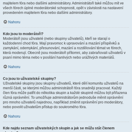
majitelem fóra nebo dalšími administrátory. Administrátoři také můžou mít ve
všech fórech úplné moderátorské schopnosti, opět v závislosti na nastavení
provedeném majitelem fóra nebo dalšími administrátory.
Nahoru
Kdo jsou to moderátoři?
Moderátoři jsou uživatelé (nebo skupiny uživatelů), kteří se starají o
každodenní chod fóra. Mají pravomoc k upravování a mazání příspěvků a
zamykání, odemykání, přesunování, mazání a rozdělování témat ve fórech,
která moderují. Obecně jsou moderátoři přítomni, aby zabraňovali uživatelů v
psaní mimo téma nebo v posílání hanlivých nebo urážlivých materiálů.
Nahoru
Co jsou to uživatelské skupiny?
Uživatelské skupiny jsou skupiny uživatelů, které dělí komunitu uživatelů na
menší části, se kterými můžou administrátoři fóra snadněji pracovat. Každý
člen fóra může patřit do několika skupin a každé skupině můžou být přiřazena
různá oprávnění. To umožňuje administrátorům jednoduše měnit oprávnění
pro mnoho uživatelů najednou, například změnit oprávnění pro moderátory,
nebo povolit uživatelům přístup do soukromého fóra.
Nahoru
Kde najdu seznam uživatelských skupin a jak se můžu stát členem