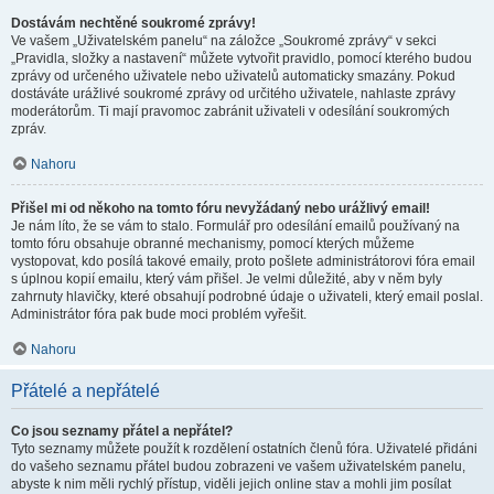
Dostávám nechtěné soukromé zprávy!
Ve vašem „Uživatelském panelu“ na záložce „Soukromé zprávy“ v sekci
„Pravidla, složky a nastavení“ můžete vytvořit pravidlo, pomocí kterého budou
zprávy od určeného uživatele nebo uživatelů automaticky smazány. Pokud
dostáváte urážlivé soukromé zprávy od určitého uživatele, nahlaste zprávy
moderátorům. Ti mají pravomoc zabránit uživateli v odesílání soukromých
zpráv.
Nahoru
Přišel mi od někoho na tomto fóru nevyžádaný nebo urážlivý email!
Je nám líto, že se vám to stalo. Formulář pro odesílání emailů používaný na
tomto fóru obsahuje obranné mechanismy, pomocí kterých můžeme
vystopovat, kdo posílá takové emaily, proto pošlete administrátorovi fóra email
s úplnou kopií emailu, který vám přišel. Je velmi důležité, aby v něm byly
zahrnuty hlavičky, které obsahují podrobné údaje o uživateli, který email poslal.
Administrátor fóra pak bude moci problém vyřešit.
Nahoru
Přátelé a nepřátelé
Co jsou seznamy přátel a nepřátel?
Tyto seznamy můžete použít k rozdělení ostatních členů fóra. Uživatelé přidáni
do vašeho seznamu přátel budou zobrazeni ve vašem uživatelském panelu,
abyste k nim měli rychlý přístup, viděli jejich online stav a mohli jim posílat