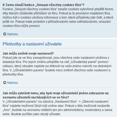
K čemu slouží funkce „Smazat všechny cookies fóra“?
Funkce „Smazat všechny cookies fóra“ smaže cookies vytvořené phpBB fórem,
díky kterým zůstáváte přihlášen ve fóru. Pokud je to povoleno majitelem fóra,
můžou být v cookies uloženy informace o tom, které příspěvky jste četli, a které
ještě ne. Pokud máte problém s přihlašováním nebo odhlašováním, smazání
cookies fóra může pomoci.
Nahoru
Předvolby a nastavení uživatele
Jak můžu změnit svoje nastavení?
Pokud jste se ve fóru zaregistrovali, jsou všechna vaše nastavení uložena v
databázi fóra. Pro jejich změnu přejděte na váš „Uživatelský panel“ pomocí
odkazu, který obvykle najdete po kliknutí na vaše jméno nahoře na stránkách
fóra. V „Uživatelském panelu“ budete moci změnit všechna vaše nastavení a
předvolby fóra.
Nahoru
Jak můžu zabránit tomu, aby bylo moje uživatelské jméno zobrazeno na
seznamu uživatelů nacházejících se ve fóru?
V „Uživatelském panelu“ na záložce „Nastavení fóra“ -> „Obecné nastavení
fóra“ najdete možnost
Skrýt můj online stav
. Pokud u této možnosti nastavíte
„Ano“, budete na seznamu viditelní jen pro administrátory, moderátory a sama
sebe. Budete počítán jako skrytý uživatel.