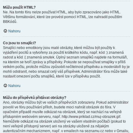
Můžu použít HTML?
Ne. Na tomto fóru nelze používat HTML, aby bylo zpracováno jako HTML.
Většinu formátování, které lze provést pomocí HTML, lze nahradit použitím
BBKódů.
Nahoru
Co jsou to smajlíci?
Smajlíci nebo emotikony jsou malé obrázky, které můžou být použity k
vyjádření pocitů a vytvořeny za použití krátkého kódu, např. kód :) znamená
radost a kód :( znamená smutek. Úplný seznam smajlíků najdete na formuláři,
na kterém se tvoří zprávy a příspěvky. Pokuste se nepoužívat smajlíky v příliš
velkém počtu, protože můžou způsobit nečitelnost příspěvku a moderátoři by je
mohli odstranit, nebo smazat celý váš příspěvek. Administrátor fóra může také
nastavit omezení počtu smajlíků, které lze v příspěvku použít.
Nahoru
Můžu do příspěvků přidávat obrázky?
Ano, obrázky můžou být ve vašich příspěvcích zobrazeny. Pokud administrátor
povolil ve fóru používání příloh, budete moci nahrát obrázek do fóra. V
opačném případě musíte odkázat na obrázek, který se nachází na veřejně
přístupném webovém serveru, např. http://www.priklad.cz/muj-obrazek.gif.
Nemůžete odkázat na obrázek uložený ve vašem vlastním počítači (pokud to
není veřejně přístupný server) ani na obrázky uložené za nějakým
autentizačním mechanizmem, např. v emailech na seznamu.cz nebo v Gmailu,