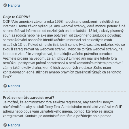
Nahoru
Co je to COPPA?
COPPA je americký zákon z roku 1998 na ochranu soukromí nezletilých na
internetu. Tento zákon vyžaduje, aby webové stránky, které mohou potenciálně
shromažďovat informace od nezletilých osob mladších 13 let, získaly písemný
souhlas rodičů nebo nějaké jiné potvrzení od zákonného zástupce povolující
shromažďování osobních identifikačních informací od nezletilých osob
mladších 13 let. Pokud si nejste jisti, jestli se toto týká vás, jako někoho, kdo se
zkouší zaregistrovat na webovou stránku, nebo se to týká webové stránky, na
kterou se zkoušíte zaregistrovat, kontaktujte vašeho právního poradce.
Vezměte prosím na vědomí, že ani phpBB Limited ani majitelé tohoto fóra
nemůžou poskytovat právní poradenství a není kontaktním místem pro právní
zájmy jakéhokoliv druhu, kromě těch uvedených v otázce „Koho mám
kontaktovat ohledně stížnosti a/nebo právních záležitostí týkajících se tohoto
fóra?“.
Nahoru
Proč se nemůžu zaregistrovat?
Je možné, že administrátor fóra zakázal registrace, aby zabránil novým
návštěvníkům, aby se stali členy fóra. Administrátor mohl také zakázat vaši IP
adresu nebo používání uživatelského jména, pomocí kterého se snažíš
zaregistrovat. Kontaktujte administrátora fóra a požádejte ho o pomoc.
Nahoru