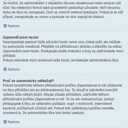
Je možné, že administrátor z nějakého důvodu deaktivoval nebo smazal váš
účet. Na některých fórech také pravidelně odstraňují uživatele, kteří dlouhou
dobu do fóra nic nenapsali, čímž se zmenší velikost databáze. Pokud je to váš
případ, zaregistrujte se znovu a pokuste se více zapojit do diskuzí.
Nahoru
Zapomněl jsem heslo!
Nepropadejte panice! Vaše původní heslo nelze sice získat zpět, ale můžete
ho jednoduše resetovat. Přejděte na přihlašovací stránku a klikněte na odkaz
Zapomněl/a jsem heslo
. Postupujte podle instrukcí a brzy se opět budete moci
přihlásit.
Pokud nebudete moci resetovat vaše heslo, kontaktujte administrátora fóra.
Nahoru
Proč se automaticky odhlašuji?
Pokud nezatrhnete během přihlašování políčko
Zapamatovat si mě
zůstanete
na fóru přihlášen jen po přednastavený čas. To slouží k zabránění zneužití
vašeho účtu někým jiným. Abyste zůstali přihlášeni, zatrhněte během
přihlašování políčko
Zapamatovat si mě
. To se ale nedoporučuje, pokud
přistupujete k fóru ze sdíleného počítače, např. v knihovně, internetové
kavárně, počítačové učebně atd. Pokud toto zaškrtávací políčko nevidíte,
znamená to, že administrátor fóra tuto funkci zakázal.
Nahoru