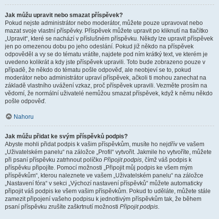
Jak můžu upravit nebo smazat příspěvek?
Pokud nejste administrátor nebo moderátor, můžete pouze upravovat nebo
mazat svoje vlastní příspěvky. Příspěvek můžete upravit po kliknutí na tlačítko
„Upravit“, které se nachází v příslušném příspěvku. Někdy lze upravit příspěvek
jen po omezenou dobu po jeho odeslání. Pokud již někdo na příspěvek
odpověděl a vy se do tématu vrátíte, najdete pod ním krátký text, ve kterém je
uvedeno kolikrát a kdy jste příspěvek upravili. Toto bude zobrazeno pouze v
případě, že někdo do tématu pošle odpověď, ale neobjeví se to, pokud
moderátor nebo administrátor upraví příspěvek, ačkoli ti mohou zanechat na
základě vlastního uvážení vzkaz, proč příspěvek upravili. Vezměte prosím na
vědomí, že normální uživatelé nemůžou smazat příspěvek, když k němu někdo
pošle odpověď.
Nahoru
Jak můžu přidat ke svým příspěvků podpis?
Abyste mohli přidat podpis k vašim příspěvkům, musíte ho nejdřív ve vašem
„Uživatelském panelu“ na záložce „Profil“ vytvořit. Jakmile ho vytvoříte, můžete
při psaní příspěvku zatrhnout políčko
Připojit podpis
, čímž váš podpis k
příspěvku připojíte. Pomocí možnosti „Připojit můj podpis ke všem mým
příspěvkům“, kterou naleznete ve vašem „Uživatelském panelu“ na záložce
„Nastavení fóra“ v sekci „Výchozí nastavení příspěvků“ můžete automaticky
připojit váš podpis ke všem vašim příspěvkům. Pokud to uděláte, můžete stále
zamezit připojení vašeho podpisu k jednotlivým příspěvkům tak, že během
psaní příspěvku zrušíte zaškrtnutí možnosti
Připojit podpis
.