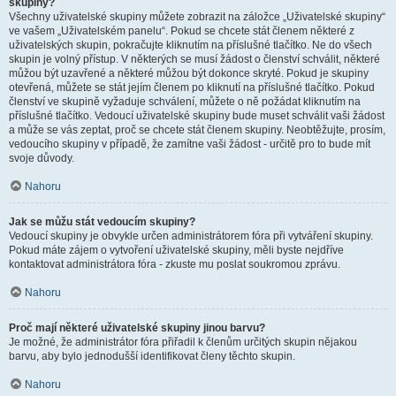
skupiny?
Všechny uživatelské skupiny můžete zobrazit na záložce „Uživatelské skupiny“
ve vašem „Uživatelském panelu“. Pokud se chcete stát členem některé z
uživatelských skupin, pokračujte kliknutím na příslušné tlačítko. Ne do všech
skupin je volný přístup. V některých se musí žádost o členství schválit, některé
můžou být uzavřené a některé můžou být dokonce skryté. Pokud je skupiny
otevřená, můžete se stát jejím členem po kliknutí na příslušné tlačítko. Pokud
členství ve skupině vyžaduje schválení, můžete o ně požádat kliknutím na
příslušné tlačítko. Vedoucí uživatelské skupiny bude muset schválit vaši žádost
a může se vás zeptat, proč se chcete stát členem skupiny. Neobtěžujte, prosím,
vedoucího skupiny v případě, že zamítne vaši žádost - určitě pro to bude mít
svoje důvody.
Nahoru
Jak se můžu stát vedoucím skupiny?
Vedoucí skupiny je obvykle určen administrátorem fóra při vytváření skupiny.
Pokud máte zájem o vytvoření uživatelské skupiny, měli byste nejdříve
kontaktovat administrátora fóra - zkuste mu poslat soukromou zprávu.
Nahoru
Proč mají některé uživatelské skupiny jinou barvu?
Je možné, že administrátor fóra přiřadil k členům určitých skupin nějakou
barvu, aby bylo jednodušší identifikovat členy těchto skupin.
Nahoru