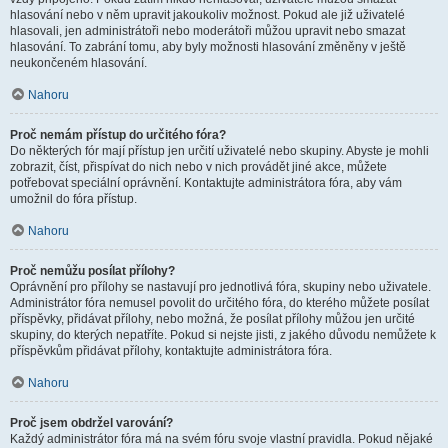
hlasování nebo v něm upravit jakoukoliv možnost. Pokud ale již uživatelé
hlasovali, jen administrátoři nebo moderátoři můžou upravit nebo smazat
hlasování. To zabrání tomu, aby byly možnosti hlasování změněny v ještě
neukončeném hlasování.
Nahoru
Proč nemám přístup do určitého fóra?
Do některých fór mají přístup jen určití uživatelé nebo skupiny. Abyste je mohli
zobrazit, číst, přispívat do nich nebo v nich provádět jiné akce, můžete
potřebovat speciální oprávnění. Kontaktujte administrátora fóra, aby vám
umožnil do fóra přístup.
Nahoru
Proč nemůžu posílat přílohy?
Oprávnění pro přílohy se nastavují pro jednotlivá fóra, skupiny nebo uživatele.
Administrátor fóra nemusel povolit do určitého fóra, do kterého můžete posílat
příspěvky, přidávat přílohy, nebo možná, že posílat přílohy můžou jen určité
skupiny, do kterých nepatříte. Pokud si nejste jisti, z jakého důvodu nemůžete k
příspěvkům přidávat přílohy, kontaktujte administrátora fóra.
Nahoru
Proč jsem obdržel varování?
Každý administrátor fóra má na svém fóru svoje vlastní pravidla. Pokud nějaké