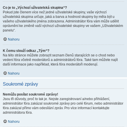
Co je to „Výchozí uživatelská skupina“?
Pokud jste členem více než jedné uživatelské skupiny, vaše výchozí
uživatelská skupina určuje, jaká a barva a hodnost skupiny by měla být u
vašeho uživatelského jména zobrazena. Administrátor fóra vám může udělit
oprávnění ke změně vaší výchozí uživatelské skupiny ve vašem „Uživatelském
panelu“.
Nahoru
K čemu slouží odkaz „Tým“?
Na této stránce můžete zobrazit seznam členů starajících se o chod nebo
vedení fóra včetně moderátorů a administrátorů fóra. Také tam můžete najít
další informace jako například, která fóra moderátoři moderují.
Nahoru
Soukromé zprávy
Nemůžu posílat soukromé zprávy!
Jsou tři důvody, proč to tak je. Nejste zaregistrovaní a/nebo přihlášení,
administrátor fóra zakázal soukromé zprávy pro celé fórum, nebo administrátor
fóra zakázal přímo vám odesílání zpráv. Pro více informací kontaktujte
administrátora fóra.
Nahoru