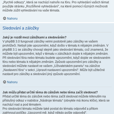
„Rychlé odkazy“, která se nachází nahoře na fóru. Pro vyhledání vašich témat
použijte stránku „Rozšířené vyhledávání“, na které pomocí různých možnosti
můžete zúžit vyhledávání na vaše témata.
Nahoru
Sledování a záložky
Jaký je rozdíl mezi záložkami a sledováním?
V phpBB 3.0 fungovali záložky velmi podobně jako záložky ve vašem
prohlížeči. Nebyli jste upozorněni, když došlo v tématu k nějakým změnám. V
phpBB 3.1 se záložky chovají stejně jako sledování tématu, což znamená, že
můžete být upozorněni, když v tématu v záložkách dojde k nějakým změnám.
Při sledování fóra nebo tématu budete upozorněni, když dojde ve sledovaném
fóru nebo tématu k nějakým změnám. Způsob upozornění pro záložky a
sledování můžete nastavit ve vašem „Uživatelském panelu“ na záložce
„Nastavení fóra“ v sekci „Upravit nastavení upozornění“. Může být užitečné
nastavit pro záložky a sledování jiný způsob upozornění.
Nahoru
Jak můžu přidat určité téma do záložek nebo téma začít sledovat?
Přidat určité téma do záložek nebo téma začít sledovat můžete kliknutím na
příslušný odkaz v nabídce „Nástroje tématu“ (obvykle má ikonu klíče), která se
nachází nad a pod tématem.
Pro sledování tématu můžete také poslat do tématu odpověď a přitom
zatrhnout políčko „Upozornit mě, když někdo pošle odpověď“.