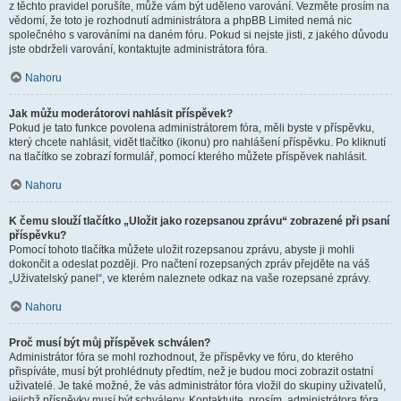
z těchto pravidel porušíte, může vám být uděleno varování. Vezměte prosím na
vědomí, že toto je rozhodnutí administrátora a phpBB Limited nemá nic
společného s varováními na daném fóru. Pokud si nejste jisti, z jakého důvodu
jste obdrželi varování, kontaktujte administrátora fóra.
Nahoru
Jak můžu moderátorovi nahlásit příspěvek?
Pokud je tato funkce povolena administrátorem fóra, měli byste v příspěvku,
který chcete nahlásit, vidět tlačítko (ikonu) pro nahlášení příspěvku. Po kliknutí
na tlačítko se zobrazí formulář, pomocí kterého můžete příspěvek nahlásit.
Nahoru
K čemu slouží tlačítko „Uložit jako rozepsanou zprávu“ zobrazené při psaní
příspěvku?
Pomocí tohoto tlačítka můžete uložit rozepsanou zprávu, abyste ji mohli
dokončit a odeslat později. Pro načtení rozepsaných zpráv přejděte na váš
„Uživatelský panel“, ve kterém naleznete odkaz na vaše rozepsané zprávy.
Nahoru
Proč musí být můj příspěvek schválen?
Administrátor fóra se mohl rozhodnout, že příspěvky ve fóru, do kterého
přispíváte, musí být prohlédnuty předtím, než je budou moci zobrazit ostatní
uživatelé. Je také možné, že vás administrátor fóra vložil do skupiny uživatelů,
jejichž příspěvky musí být schváleny. Kontaktujte, prosím, administrátora fóra