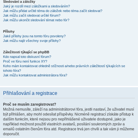
Sledování a záložky
Jaký je rozdíl mezi záložkami a sledováním?
Jak můžu přidat určité téma do záložek nebo téma začít sledovat?
Jak můžu začít sledovat určité fórum?
Jak můžu ukončit sledování témat nebo fór?
Přílohy
Jaké přílohy jsou na tomto fóru povoleny?
Jak můžu najít všechny svoje přílohy?
Záležitosti týkající se phpBB
Kdo napsal toto diskusní fórum?
Proč ve fóru není funkce XY?
Koho mám kontaktovat ohledně stížnosti a/nebo právních záležitostí týkajících se
tohoto fóra?
Jak můžu kontaktovat administrátora fóra?
Přihlašování a registrace
Proč se musím zaregistrovat?
Možná nemusíte, záleží na administrátorovi fóra, jestli nastaví, že uživatel musí
být přihlášen, aby mohl odesílat příspěvky. Nicméně registrací získáte přístup k
dalším funkcím, které nejsou pro nepřihlášené uživatele dostupné, jako je
například možnost použití vlastních avatarů, posílání soukromých zpráv a
emailů ostatním členům fóra atd. Registrace trvá jen chvíli a tak vám ji můžeme
doporučit.