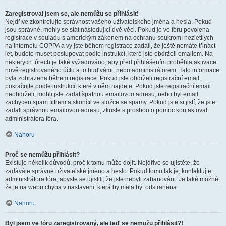
Zaregistroval jsem se, ale nemůžu se přihlásit!
Nejdříve zkontrolujte správnost vašeho uživatelského jména a hesla. Pokud
jsou správné, mohly se stát následující dvě věci. Pokud je ve fóru povolena
registrace v souladu s americkým zákonem na ochranu soukromí nezletilých
na internetu COPPA a vy jste během registrace zadali, že ještě nemáte třináct
let, budete muset postupovat podle instrukcí, které jste obdrželi emailem. Na
některých fórech je také vyžadováno, aby před přihlášením proběhla aktivace
nově registrovaného účtu a to buď vámi, nebo administrátorem. Tato informace
byla zobrazena během registrace. Pokud jste obdrželi registrační email,
pokračujte podle instrukcí, které v něm najdete. Pokud jste registrační email
neobdrželi, mohli jste zadat špatnou emailovou adresu, nebo byl email
zachycen spam filtrem a skončil ve složce se spamy. Pokud jste si jistí, že jste
zadali správnou emailovou adresu, zkuste s prosbou o pomoc kontaktovat
administrátora fóra.
Nahoru
Proč se nemůžu přihlásit?
Existuje několik důvodů, proč k tomu může dojít. Nejdříve se ujistěte, že
zadáváte správné uživatelské jméno a heslo. Pokud tomu tak je, kontaktujte
administrátora fóra, abyste se ujistili, že jste nebyli zabanováni. Je také možné,
že je na webu chyba v nastavení, která by měla být odstraněna.
Nahoru
Byl jsem ve fóru zaregistrovaný, ale teď se nemůžu přihlásit?!