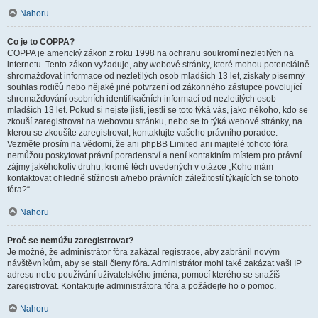
Nahoru
Co je to COPPA?
COPPA je americký zákon z roku 1998 na ochranu soukromí nezletilých na
internetu. Tento zákon vyžaduje, aby webové stránky, které mohou potenciálně
shromažďovat informace od nezletilých osob mladších 13 let, získaly písemný
souhlas rodičů nebo nějaké jiné potvrzení od zákonného zástupce povolující
shromažďování osobních identifikačních informací od nezletilých osob
mladších 13 let. Pokud si nejste jisti, jestli se toto týká vás, jako někoho, kdo se
zkouší zaregistrovat na webovou stránku, nebo se to týká webové stránky, na
kterou se zkoušíte zaregistrovat, kontaktujte vašeho právního poradce.
Vezměte prosím na vědomí, že ani phpBB Limited ani majitelé tohoto fóra
nemůžou poskytovat právní poradenství a není kontaktním místem pro právní
zájmy jakéhokoliv druhu, kromě těch uvedených v otázce „Koho mám
kontaktovat ohledně stížnosti a/nebo právních záležitostí týkajících se tohoto
fóra?“.
Nahoru
Proč se nemůžu zaregistrovat?
Je možné, že administrátor fóra zakázal registrace, aby zabránil novým
návštěvníkům, aby se stali členy fóra. Administrátor mohl také zakázat vaši IP
adresu nebo používání uživatelského jména, pomocí kterého se snažíš
zaregistrovat. Kontaktujte administrátora fóra a požádejte ho o pomoc.
Nahoru