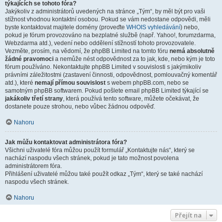
týkajících se tohoto fóra?
Jakýkoliv z administrátorů uvedených na stránce „Tým“, by měl být pro vaši
stížnost vhodnou kontaktní osobou. Pokud se vám nedostane odpovědi, měli
byste kontaktovat majitele domény (proveďte
WHOIS vyhledávání
) nebo,
pokud je fórum provozováno na bezplatné službě (např. Yahoo!, forumzdarma,
Webzdarma atd.), vedení nebo oddělení stížností tohoto provozovatele.
Vezměte, prosím, na vědomí, že phpBB Limited na tomto fóru
nemá absolutně
žádné pravomoci
a nemůže nést odpovědnost za to jak, kde, nebo kým je toto
fórum používáno. Nekontaktujte phpBB Limited v souvislosti s jakýmikoliv
právními záležitostmi (zastavení činnosti, odpovědnost, pomlouvačný komentář
atd.), které
nemají přímou souvislost
s webem phpBB.com, nebo se
samotným phpBB softwarem. Pokud pošlete email phpBB Limited týkající se
jakákoliv třetí strany
, která používá tento software, můžete očekávat, že
dostanete pouze strohou, nebo vůbec žádnou odpověď.
Nahoru
Jak můžu kontaktovat administrátora fóra?
Všichni uživatelé fóra můžou použít formulář „Kontaktujte nás“, který se
nachází naspodu všech stránek, pokud je tato možnost povolena
administrátorem fóra.
Přihlášení uživatelé můžou také použít odkaz „Tým“, který se také nachází
naspodu všech stránek.
Nahoru
Přejít na