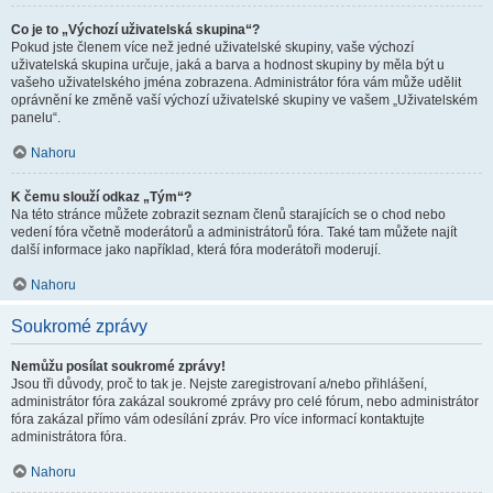
Co je to „Výchozí uživatelská skupina“?
Pokud jste členem více než jedné uživatelské skupiny, vaše výchozí
uživatelská skupina určuje, jaká a barva a hodnost skupiny by měla být u
vašeho uživatelského jména zobrazena. Administrátor fóra vám může udělit
oprávnění ke změně vaší výchozí uživatelské skupiny ve vašem „Uživatelském
panelu“.
Nahoru
K čemu slouží odkaz „Tým“?
Na této stránce můžete zobrazit seznam členů starajících se o chod nebo
vedení fóra včetně moderátorů a administrátorů fóra. Také tam můžete najít
další informace jako například, která fóra moderátoři moderují.
Nahoru
Soukromé zprávy
Nemůžu posílat soukromé zprávy!
Jsou tři důvody, proč to tak je. Nejste zaregistrovaní a/nebo přihlášení,
administrátor fóra zakázal soukromé zprávy pro celé fórum, nebo administrátor
fóra zakázal přímo vám odesílání zpráv. Pro více informací kontaktujte
administrátora fóra.
Nahoru