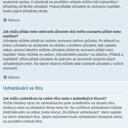
soukromé zprávy. V závislosti na použitém vzhledu můžou být zvýrazněny i
příspěvky od těchto uživatelů. Pokud přidáte uživatele do seznamu nepřátel,
budou jejich příspěvky skryty.
Nahoru
Jak můžu přidat nebo odstranit uživatele do/z mého seznamu přátel nebo
nepřátel?
Uživatele můžete přidat do vašeho seznamu dvěma způsoby. Po kliknutí na
jméno uživatele se dostanete na stránku s profilem uživatele, kde najdete
odkaz, pomocí kterého můžete uživatele přidat do seznamu přátel nebo
nepřátel. Nebo můžete ve vašem „Uživatelském panelu“ na záložce „Přátelé a
nepřátelé“ přímo přidat uživatele do jednoho ze seznamů vložením jejich
uživatelských jmen. Na stejné stránce můžete také odstranit uživatele z vašich
seznamů.
Nahoru
Vyhledávání ve fóru
Jak můžu vyhledávat na celém fóru nebo v jednotlivých fórech?
Vložte hledaný výraz do vyhledávacího pole umístěného na obsahu fóra
(indexu) nebo na stránkách témat nebo fór. Na rozšířené vyhledávání můžete
přejít kliknutím na odkaz (nebo ikonu) „Rozšířené vyhledávání“, který najdete
na všech stránkách fóra. Jakým způsobem bude vyhledávání dostupné závisí
na použitém vzhledu fóra.