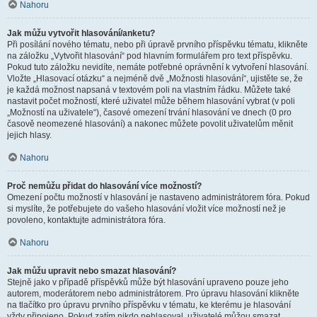
Nahoru
Jak můžu vytvořit hlasování/anketu?
Při posílání nového tématu, nebo při úpravě prvního příspěvku tématu, klikněte
na záložku „Vytvořit hlasování“ pod hlavním formulářem pro text příspěvku.
Pokud tuto záložku nevidíte, nemáte potřebné oprávnění k vytvoření hlasování.
Vložte „Hlasovací otázku“ a nejméně dvě „Možnosti hlasování“, ujistěte se, že
je každá možnost napsaná v textovém poli na vlastním řádku. Můžete také
nastavit počet možností, které uživatel může během hlasování vybrat (v poli
„Možností na uživatele“), časové omezení trvání hlasování ve dnech (0 pro
časově neomezené hlasování) a nakonec můžete povolit uživatelům měnit
jejich hlasy.
Nahoru
Proč nemůžu přidat do hlasování více možností?
Omezení počtu možností v hlasování je nastaveno administrátorem fóra. Pokud
si myslíte, že potřebujete do vašeho hlasování vložit více možností než je
povoleno, kontaktujte administrátora fóra.
Nahoru
Jak můžu upravit nebo smazat hlasování?
Stejně jako v případě příspěvků může být hlasování upraveno pouze jeho
autorem, moderátorem nebo administrátorem. Pro úpravu hlasování klikněte
na tlačítko pro úpravu prvního příspěvku v tématu, ke kterému je hlasování
vždy připojeno. Pokud zatím nikdo nehlasoval, uživatelé můžou smazat