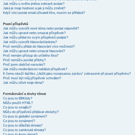
Jak můžu u svého jména zobrazit avatar?
Jaká je moje hodnost a jak ji můžu změnit?
Když chci poslat email uživateli fóra, musím se přihlásit?
Psaní příspěvků
Jak můžu vytvořit nové téma nebo poslat odpověď?
Jak můžu upravit nebo smazat příspěvek?
Jak můžu přidat ke svým příspěvků podpis?
Jak můžu vytvořit hlasování/anketu?
Proč nemůžu přidat do hlasování více možností?
Jak můžu upravit nebo smazat hlasování?
Proč nemám přístup do určitého fóra?
Proč nemůžu posílat přílohy?
Proč jsem obdržel varování?
Jak můžu moderátorovi nahlásit příspěvek?
K čemu slouží tlačítko „Uložit jako rozepsanou zprávu“ zobrazené při psaní příspěvku?
Proč musí být můj příspěvek schválen?
Jak můžu oživit moje téma?
Formátování a druhy témat
Co jsou to BBKódy?
Můžu použít HTML?
Co jsou to smajlíci?
Můžu do příspěvků přidávat obrázky?
Co jsou to globální oznámení?
Co jsou to oznámení?
Co jsou to důležitá témata?
Co jsou to zamknutá témata?
Co jsou to ikony témat?