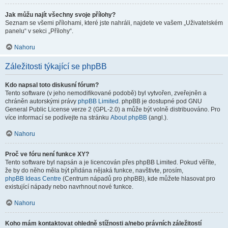
Jak můžu najít všechny svoje přílohy?
Seznam se všemi přílohami, které jste nahráli, najdete ve vašem „Uživatelském
panelu“ v sekci „Přílohy“.
Nahoru
Záležitosti týkající se phpBB
Kdo napsal toto diskusní fórum?
Tento software (v jeho nemodifikované podobě) byl vytvořen, zveřejněn a
chráněn autorskými právy
phpBB Limited
. phpBB je dostupné pod GNU
General Public License verze 2 (GPL-2.0) a může být volně distribuováno. Pro
více informací se podívejte na stránku
About phpBB
(angl.).
Nahoru
Proč ve fóru není funkce XY?
Tento software byl napsán a je licencován přes phpBB Limited. Pokud věříte,
že by do něho měla být přidána nějaká funkce, navštivte, prosím,
phpBB Ideas Centre
(Centrum nápadů pro phpBB), kde můžete hlasovat pro
existující nápady nebo navrhnout nové funkce.
Nahoru
Koho mám kontaktovat ohledně stížnosti a/nebo právních záležitostí