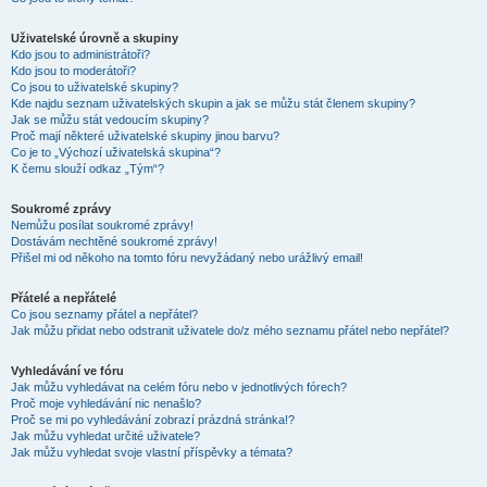
Uživatelské úrovně a skupiny
Kdo jsou to administrátoři?
Kdo jsou to moderátoři?
Co jsou to uživatelské skupiny?
Kde najdu seznam uživatelských skupin a jak se můžu stát členem skupiny?
Jak se můžu stát vedoucím skupiny?
Proč mají některé uživatelské skupiny jinou barvu?
Co je to „Výchozí uživatelská skupina“?
K čemu slouží odkaz „Tým“?
Soukromé zprávy
Nemůžu posílat soukromé zprávy!
Dostávám nechtěné soukromé zprávy!
Přišel mi od někoho na tomto fóru nevyžádaný nebo urážlivý email!
Přátelé a nepřátelé
Co jsou seznamy přátel a nepřátel?
Jak můžu přidat nebo odstranit uživatele do/z mého seznamu přátel nebo nepřátel?
Vyhledávání ve fóru
Jak můžu vyhledávat na celém fóru nebo v jednotlivých fórech?
Proč moje vyhledávání nic nenašlo?
Proč se mi po vyhledávání zobrazí prázdná stránka!?
Jak můžu vyhledat určité uživatele?
Jak můžu vyhledat svoje vlastní příspěvky a témata?