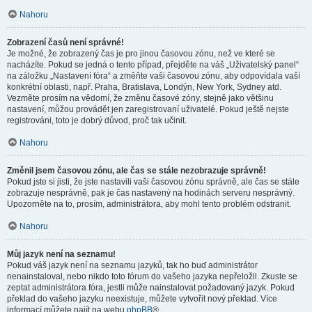
Nahoru
Zobrazení časů není správné!
Je možné, že zobrazený čas je pro jinou časovou zónu, než ve které se
nacházíte. Pokud se jedná o tento případ, přejděte na váš „Uživatelský panel“
na záložku „Nastavení fóra“ a změňte vaši časovou zónu, aby odpovídala vaší
konkrétní oblasti, např. Praha, Bratislava, Londýn, New York, Sydney atd.
Vezměte prosím na vědomí, že změnu časové zóny, stejně jako většinu
nastavení, můžou provádět jen zaregistrovaní uživatelé. Pokud ještě nejste
registrováni, toto je dobrý důvod, proč tak učinit.
Nahoru
Změnil jsem časovou zónu, ale čas se stále nezobrazuje správně!
Pokud jste si jisti, že jste nastavili vaši časovou zónu správně, ale čas se stále
zobrazuje nesprávně, pak je čas nastavený na hodinách serveru nesprávný.
Upozorněte na to, prosím, administrátora, aby mohl tento problém odstranit.
Nahoru
Můj jazyk není na seznamu!
Pokud váš jazyk není na seznamu jazyků, tak ho buď administrátor
nenainstaloval, nebo nikdo toto fórum do vašeho jazyka nepřeložil. Zkuste se
zeptat administrátora fóra, jestli může nainstalovat požadovaný jazyk. Pokud
překlad do vašeho jazyku neexistuje, můžete vytvořit nový překlad. Více
informací můžete najít na webu
phpBB
®.