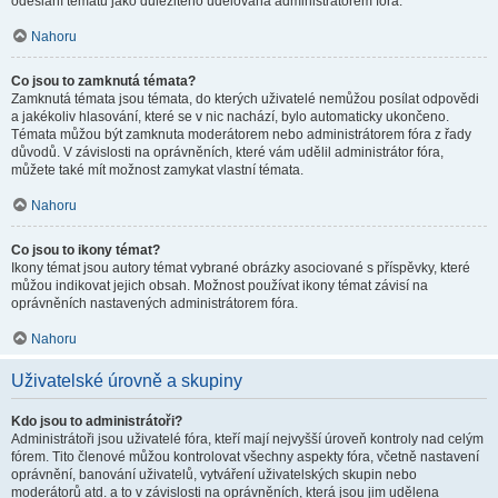
odeslání tématu jako důležitého udělována administrátorem fóra.
Nahoru
Co jsou to zamknutá témata?
Zamknutá témata jsou témata, do kterých uživatelé nemůžou posílat odpovědi
a jakékoliv hlasování, které se v nic nachází, bylo automaticky ukončeno.
Témata můžou být zamknuta moderátorem nebo administrátorem fóra z řady
důvodů. V závislosti na oprávněních, které vám udělil administrátor fóra,
můžete také mít možnost zamykat vlastní témata.
Nahoru
Co jsou to ikony témat?
Ikony témat jsou autory témat vybrané obrázky asociované s příspěvky, které
můžou indikovat jejich obsah. Možnost používat ikony témat závisí na
oprávněních nastavených administrátorem fóra.
Nahoru
Uživatelské úrovně a skupiny
Kdo jsou to administrátoři?
Administrátoři jsou uživatelé fóra, kteří mají nejvyšší úroveň kontroly nad celým
fórem. Tito členové můžou kontrolovat všechny aspekty fóra, včetně nastavení
oprávnění, banování uživatelů, vytváření uživatelských skupin nebo
moderátorů atd. a to v závislosti na oprávněních, která jsou jim udělena