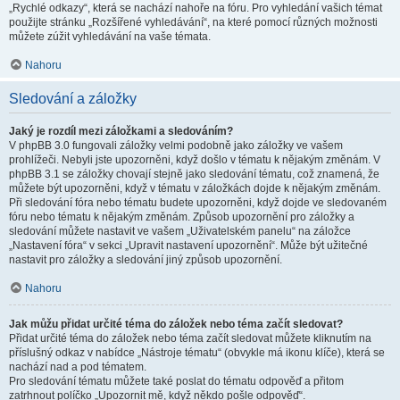
„Rychlé odkazy“, která se nachází nahoře na fóru. Pro vyhledání vašich témat
použijte stránku „Rozšířené vyhledávání“, na které pomocí různých možnosti
můžete zúžit vyhledávání na vaše témata.
Nahoru
Sledování a záložky
Jaký je rozdíl mezi záložkami a sledováním?
V phpBB 3.0 fungovali záložky velmi podobně jako záložky ve vašem
prohlížeči. Nebyli jste upozorněni, když došlo v tématu k nějakým změnám. V
phpBB 3.1 se záložky chovají stejně jako sledování tématu, což znamená, že
můžete být upozorněni, když v tématu v záložkách dojde k nějakým změnám.
Při sledování fóra nebo tématu budete upozorněni, když dojde ve sledovaném
fóru nebo tématu k nějakým změnám. Způsob upozornění pro záložky a
sledování můžete nastavit ve vašem „Uživatelském panelu“ na záložce
„Nastavení fóra“ v sekci „Upravit nastavení upozornění“. Může být užitečné
nastavit pro záložky a sledování jiný způsob upozornění.
Nahoru
Jak můžu přidat určité téma do záložek nebo téma začít sledovat?
Přidat určité téma do záložek nebo téma začít sledovat můžete kliknutím na
příslušný odkaz v nabídce „Nástroje tématu“ (obvykle má ikonu klíče), která se
nachází nad a pod tématem.
Pro sledování tématu můžete také poslat do tématu odpověď a přitom
zatrhnout políčko „Upozornit mě, když někdo pošle odpověď“.