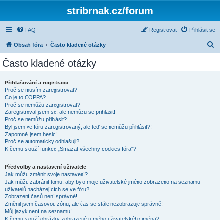
stribrnak.cz/forum
FAQ
Registrovat
Přihlásit se
H
Obsah fóra
Často kladené otázky
l
Často kladené otázky
e
d
Přihlašování a registrace
Proč se musím zaregistrovat?
a
Co je to COPPA?
t
Proč se nemůžu zaregistrovat?
Zaregistroval jsem se, ale nemůžu se přihlásit!
Proč se nemůžu přihlásit?
Byl jsem ve fóru zaregistrovaný, ale teď se nemůžu přihlásit?!
Zapomněl jsem heslo!
Proč se automaticky odhlašuji?
K čemu slouží funkce „Smazat všechny cookies fóra“?
Předvolby a nastavení uživatele
Jak můžu změnit svoje nastavení?
Jak můžu zabránit tomu, aby bylo moje uživatelské jméno zobrazeno na seznamu
uživatelů nacházejících se ve fóru?
Zobrazení časů není správné!
Změnil jsem časovou zónu, ale čas se stále nezobrazuje správně!
Můj jazyk není na seznamu!
K čemu slouží obrázky zobrazené u mého uživatelského jména?