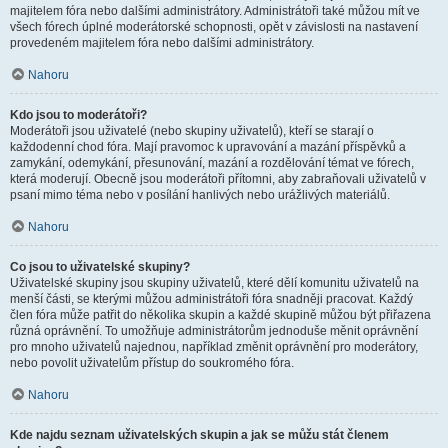
majitelem fóra nebo dalšími administrátory. Administrátoři také můžou mít ve
všech fórech úplné moderátorské schopnosti, opět v závislosti na nastavení
provedeném majitelem fóra nebo dalšími administrátory.
Nahoru
Kdo jsou to moderátoři?
Moderátoři jsou uživatelé (nebo skupiny uživatelů), kteří se starají o
každodenní chod fóra. Mají pravomoc k upravování a mazání příspěvků a
zamykání, odemykání, přesunování, mazání a rozdělování témat ve fórech,
která moderují. Obecně jsou moderátoři přítomni, aby zabraňovali uživatelů v
psaní mimo téma nebo v posílání hanlivých nebo urážlivých materiálů.
Nahoru
Co jsou to uživatelské skupiny?
Uživatelské skupiny jsou skupiny uživatelů, které dělí komunitu uživatelů na
menší části, se kterými můžou administrátoři fóra snadněji pracovat. Každý
člen fóra může patřit do několika skupin a každé skupině můžou být přiřazena
různá oprávnění. To umožňuje administrátorům jednoduše měnit oprávnění
pro mnoho uživatelů najednou, například změnit oprávnění pro moderátory,
nebo povolit uživatelům přístup do soukromého fóra.
Nahoru
Kde najdu seznam uživatelských skupin a jak se můžu stát členem