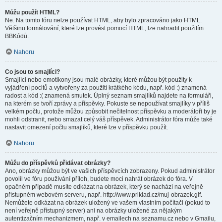
Můžu použít HTML?
Ne. Na tomto fóru nelze používat HTML, aby bylo zpracováno jako HTML.
Většinu formátování, které lze provést pomocí HTML, lze nahradit použitím
BBKódů.
Nahoru
Co jsou to smajlíci?
Smajlíci nebo emotikony jsou malé obrázky, které můžou být použity k
vyjádření pocitů a vytvořeny za použití krátkého kódu, např. kód :) znamená
radost a kód :( znamená smutek. Úplný seznam smajlíků najdete na formuláři,
na kterém se tvoří zprávy a příspěvky. Pokuste se nepoužívat smajlíky v příliš
velkém počtu, protože můžou způsobit nečitelnost příspěvku a moderátoři by je
mohli odstranit, nebo smazat celý váš příspěvek. Administrátor fóra může také
nastavit omezení počtu smajlíků, které lze v příspěvku použít.
Nahoru
Můžu do příspěvků přidávat obrázky?
Ano, obrázky můžou být ve vašich příspěvcích zobrazeny. Pokud administrátor
povolil ve fóru používání příloh, budete moci nahrát obrázek do fóra. V
opačném případě musíte odkázat na obrázek, který se nachází na veřejně
přístupném webovém serveru, např. http://www.priklad.cz/muj-obrazek.gif.
Nemůžete odkázat na obrázek uložený ve vašem vlastním počítači (pokud to
není veřejně přístupný server) ani na obrázky uložené za nějakým
autentizačním mechanizmem, např. v emailech na seznamu.cz nebo v Gmailu,