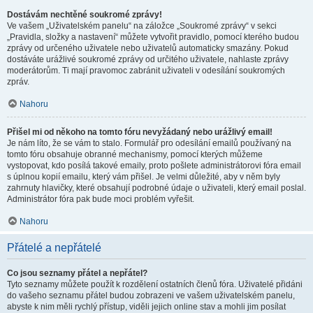
Dostávám nechtěné soukromé zprávy!
Ve vašem „Uživatelském panelu“ na záložce „Soukromé zprávy“ v sekci
„Pravidla, složky a nastavení“ můžete vytvořit pravidlo, pomocí kterého budou
zprávy od určeného uživatele nebo uživatelů automaticky smazány. Pokud
dostáváte urážlivé soukromé zprávy od určitého uživatele, nahlaste zprávy
moderátorům. Ti mají pravomoc zabránit uživateli v odesílání soukromých
zpráv.
Nahoru
Přišel mi od někoho na tomto fóru nevyžádaný nebo urážlivý email!
Je nám líto, že se vám to stalo. Formulář pro odesílání emailů používaný na
tomto fóru obsahuje obranné mechanismy, pomocí kterých můžeme
vystopovat, kdo posílá takové emaily, proto pošlete administrátorovi fóra email
s úplnou kopií emailu, který vám přišel. Je velmi důležité, aby v něm byly
zahrnuty hlavičky, které obsahují podrobné údaje o uživateli, který email poslal.
Administrátor fóra pak bude moci problém vyřešit.
Nahoru
Přátelé a nepřátelé
Co jsou seznamy přátel a nepřátel?
Tyto seznamy můžete použít k rozdělení ostatních členů fóra. Uživatelé přidáni
do vašeho seznamu přátel budou zobrazeni ve vašem uživatelském panelu,
abyste k nim měli rychlý přístup, viděli jejich online stav a mohli jim posílat