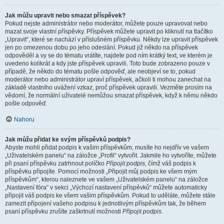
Jak můžu upravit nebo smazat příspěvek?
Pokud nejste administrátor nebo moderátor, můžete pouze upravovat nebo
mazat svoje vlastní příspěvky. Příspěvek můžete upravit po kliknutí na tlačítko
„Upravit“, které se nachází v příslušném příspěvku. Někdy lze upravit příspěvek
jen po omezenou dobu po jeho odeslání. Pokud již někdo na příspěvek
odpověděl a vy se do tématu vrátíte, najdete pod ním krátký text, ve kterém je
uvedeno kolikrát a kdy jste příspěvek upravili. Toto bude zobrazeno pouze v
případě, že někdo do tématu pošle odpověď, ale neobjeví se to, pokud
moderátor nebo administrátor upraví příspěvek, ačkoli ti mohou zanechat na
základě vlastního uvážení vzkaz, proč příspěvek upravili. Vezměte prosím na
vědomí, že normální uživatelé nemůžou smazat příspěvek, když k němu někdo
pošle odpověď.
Nahoru
Jak můžu přidat ke svým příspěvků podpis?
Abyste mohli přidat podpis k vašim příspěvkům, musíte ho nejdřív ve vašem
„Uživatelském panelu“ na záložce „Profil“ vytvořit. Jakmile ho vytvoříte, můžete
při psaní příspěvku zatrhnout políčko
Připojit podpis
, čímž váš podpis k
příspěvku připojíte. Pomocí možnosti „Připojit můj podpis ke všem mým
příspěvkům“, kterou naleznete ve vašem „Uživatelském panelu“ na záložce
„Nastavení fóra“ v sekci „Výchozí nastavení příspěvků“ můžete automaticky
připojit váš podpis ke všem vašim příspěvkům. Pokud to uděláte, můžete stále
zamezit připojení vašeho podpisu k jednotlivým příspěvkům tak, že během
psaní příspěvku zrušíte zaškrtnutí možnosti
Připojit podpis
.