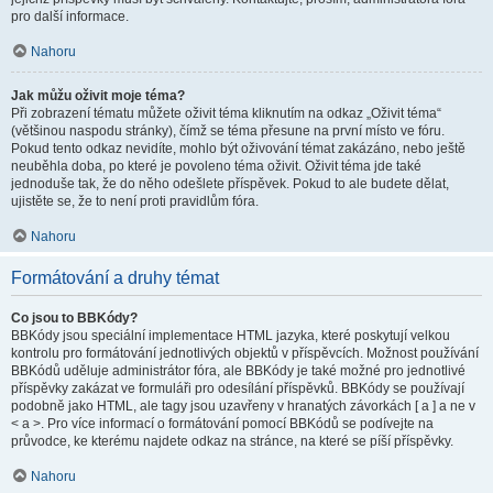
pro další informace.
Nahoru
Jak můžu oživit moje téma?
Při zobrazení tématu můžete oživit téma kliknutím na odkaz „Oživit téma“
(většinou naspodu stránky), čímž se téma přesune na první místo ve fóru.
Pokud tento odkaz nevidíte, mohlo být oživování témat zakázáno, nebo ještě
neuběhla doba, po které je povoleno téma oživit. Oživit téma jde také
jednoduše tak, že do něho odešlete příspěvek. Pokud to ale budete dělat,
ujistěte se, že to není proti pravidlům fóra.
Nahoru
Formátování a druhy témat
Co jsou to BBKódy?
BBKódy jsou speciální implementace HTML jazyka, které poskytují velkou
kontrolu pro formátování jednotlivých objektů v příspěvcích. Možnost používání
BBKódů uděluje administrátor fóra, ale BBKódy je také možné pro jednotlivé
příspěvky zakázat ve formuláři pro odesílání příspěvků. BBKódy se používají
podobně jako HTML, ale tagy jsou uzavřeny v hranatých závorkách [ a ] a ne v
< a >. Pro více informací o formátování pomocí BBKódů se podívejte na
průvodce, ke kterému najdete odkaz na stránce, na které se píší příspěvky.
Nahoru