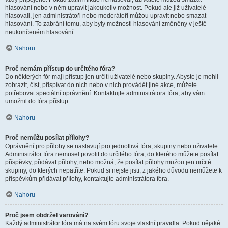
hlasování nebo v něm upravit jakoukoliv možnost. Pokud ale již uživatelé
hlasovali, jen administrátoři nebo moderátoři můžou upravit nebo smazat
hlasování. To zabrání tomu, aby byly možnosti hlasování změněny v ještě
neukončeném hlasování.
Nahoru
Proč nemám přístup do určitého fóra?
Do některých fór mají přístup jen určití uživatelé nebo skupiny. Abyste je mohli
zobrazit, číst, přispívat do nich nebo v nich provádět jiné akce, můžete
potřebovat speciální oprávnění. Kontaktujte administrátora fóra, aby vám
umožnil do fóra přístup.
Nahoru
Proč nemůžu posílat přílohy?
Oprávnění pro přílohy se nastavují pro jednotlivá fóra, skupiny nebo uživatele.
Administrátor fóra nemusel povolit do určitého fóra, do kterého můžete posílat
příspěvky, přidávat přílohy, nebo možná, že posílat přílohy můžou jen určité
skupiny, do kterých nepatříte. Pokud si nejste jisti, z jakého důvodu nemůžete k
příspěvkům přidávat přílohy, kontaktujte administrátora fóra.
Nahoru
Proč jsem obdržel varování?
Každý administrátor fóra má na svém fóru svoje vlastní pravidla. Pokud nějaké