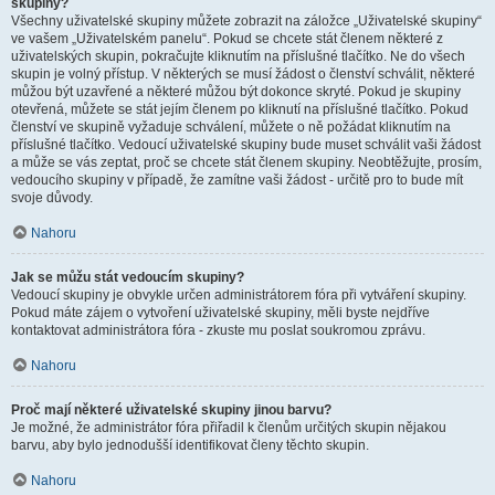
skupiny?
Všechny uživatelské skupiny můžete zobrazit na záložce „Uživatelské skupiny“
ve vašem „Uživatelském panelu“. Pokud se chcete stát členem některé z
uživatelských skupin, pokračujte kliknutím na příslušné tlačítko. Ne do všech
skupin je volný přístup. V některých se musí žádost o členství schválit, některé
můžou být uzavřené a některé můžou být dokonce skryté. Pokud je skupiny
otevřená, můžete se stát jejím členem po kliknutí na příslušné tlačítko. Pokud
členství ve skupině vyžaduje schválení, můžete o ně požádat kliknutím na
příslušné tlačítko. Vedoucí uživatelské skupiny bude muset schválit vaši žádost
a může se vás zeptat, proč se chcete stát členem skupiny. Neobtěžujte, prosím,
vedoucího skupiny v případě, že zamítne vaši žádost - určitě pro to bude mít
svoje důvody.
Nahoru
Jak se můžu stát vedoucím skupiny?
Vedoucí skupiny je obvykle určen administrátorem fóra při vytváření skupiny.
Pokud máte zájem o vytvoření uživatelské skupiny, měli byste nejdříve
kontaktovat administrátora fóra - zkuste mu poslat soukromou zprávu.
Nahoru
Proč mají některé uživatelské skupiny jinou barvu?
Je možné, že administrátor fóra přiřadil k členům určitých skupin nějakou
barvu, aby bylo jednodušší identifikovat členy těchto skupin.
Nahoru