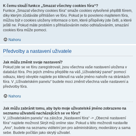
K čemu slouží funkce „Smazat všechny cookies fóra“?
Funkce „Smazat všechny cookies fóra“ smaže cookies vytvořené phpBB fórem,
díky kterým zůstáváte přihlášen ve fóru. Pokud je to povoleno majitelem fóra,
můžou být v cookies uloženy informace o tom, které příspěvky jste četli, a které
ještě ne. Pokud máte problém s přihlašováním nebo odhlašováním, smazání
cookies fóra může pomoci.
Nahoru
Předvolby a nastavení uživatele
Jak můžu změnit svoje nastavení?
Pokud jste se ve fóru zaregistrovali, jsou všechna vaše nastavení uložena v
databázi fóra. Pro jejich změnu přejděte na váš „Uživatelský panel“ pomocí
odkazu, který obvykle najdete po kliknutí na vaše jméno nahoře na stránkách
fóra. V „Uživatelském panelu“ budete moci změnit všechna vaše nastavení a
předvolby fóra.
Nahoru
Jak můžu zabránit tomu, aby bylo moje uživatelské jméno zobrazeno na
seznamu uživatelů nacházejících se ve fóru?
V „Uživatelském panelu“ na záložce „Nastavení fóra“ -> „Obecné nastavení
fóra“ najdete možnost
Skrýt můj online stav
. Pokud u této možnosti nastavíte
„Ano“, budete na seznamu viditelní jen pro administrátory, moderátory a sama
sebe. Budete počítán jako skrytý uživatel.