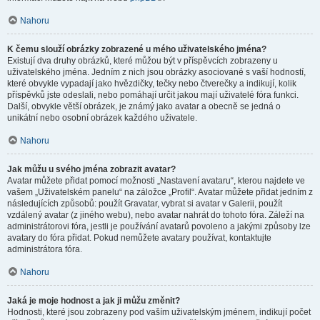
Nahoru
K čemu slouží obrázky zobrazené u mého uživatelského jména?
Existují dva druhy obrázků, které můžou být v příspěvcích zobrazeny u
uživatelského jména. Jedním z nich jsou obrázky asociované s vaší hodností,
které obvykle vypadají jako hvězdičky, tečky nebo čtverečky a indikují, kolik
příspěvků jste odeslali, nebo pomáhají určit jakou mají uživatelé fóra funkci.
Další, obvykle větší obrázek, je známý jako avatar a obecně se jedná o
unikátní nebo osobní obrázek každého uživatele.
Nahoru
Jak můžu u svého jména zobrazit avatar?
Avatar můžete přidat pomocí možnosti „Nastavení avataru“, kterou najdete ve
vašem „Uživatelském panelu“ na záložce „Profil“. Avatar můžete přidat jedním z
následujících způsobů: použít Gravatar, vybrat si avatar v Galerii, použít
vzdálený avatar (z jiného webu), nebo avatar nahrát do tohoto fóra. Záleží na
administrátorovi fóra, jestli je používání avatarů povoleno a jakými způsoby lze
avatary do fóra přidat. Pokud nemůžete avatary používat, kontaktujte
administrátora fóra.
Nahoru
Jaká je moje hodnost a jak ji můžu změnit?
Hodnosti, které jsou zobrazeny pod vaším uživatelským jménem, indikují počet