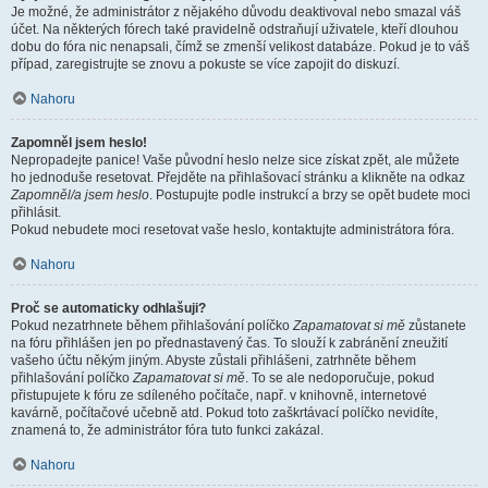
Je možné, že administrátor z nějakého důvodu deaktivoval nebo smazal váš
účet. Na některých fórech také pravidelně odstraňují uživatele, kteří dlouhou
dobu do fóra nic nenapsali, čímž se zmenší velikost databáze. Pokud je to váš
případ, zaregistrujte se znovu a pokuste se více zapojit do diskuzí.
Nahoru
Zapomněl jsem heslo!
Nepropadejte panice! Vaše původní heslo nelze sice získat zpět, ale můžete
ho jednoduše resetovat. Přejděte na přihlašovací stránku a klikněte na odkaz
Zapomněl/a jsem heslo
. Postupujte podle instrukcí a brzy se opět budete moci
přihlásit.
Pokud nebudete moci resetovat vaše heslo, kontaktujte administrátora fóra.
Nahoru
Proč se automaticky odhlašuji?
Pokud nezatrhnete během přihlašování políčko
Zapamatovat si mě
zůstanete
na fóru přihlášen jen po přednastavený čas. To slouží k zabránění zneužití
vašeho účtu někým jiným. Abyste zůstali přihlášeni, zatrhněte během
přihlašování políčko
Zapamatovat si mě
. To se ale nedoporučuje, pokud
přistupujete k fóru ze sdíleného počítače, např. v knihovně, internetové
kavárně, počítačové učebně atd. Pokud toto zaškrtávací políčko nevidíte,
znamená to, že administrátor fóra tuto funkci zakázal.
Nahoru