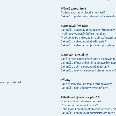
Přátelé a nepřátelé
Co jsou seznamy přátel a nepřátel?
Jak můžu přidat nebo odstranit uživatele d
Vyhledávání ve fóru
Jak můžu vyhledávat na celém fóru nebo v 
Proč moje vyhledávání nic nenašlo?
Proč se mi po vyhledávání zobrazí prázdná
Jak můžu vyhledat určité uživatele?
Jak můžu vyhledat svoje vlastní příspěvky
Sledování a záložky
Jaký je rozdíl mezi záložkami a sledováním
Jak můžu přidat určité téma do záložek neb
Jak můžu začít sledovat určité fórum?
Jak můžu ukončit sledování témat nebo fór
Přílohy
 psaní příspěvku?
Jaké přílohy jsou na tomto fóru povoleny?
Jak můžu najít všechny svoje přílohy?
Záležitosti týkající se phpBB
Kdo napsal toto diskusní fórum?
Proč ve fóru není funkce XY?
Koho mám kontaktovat ohledně stížnosti a/ne
Jak můžu kontaktovat administrátora fóra?