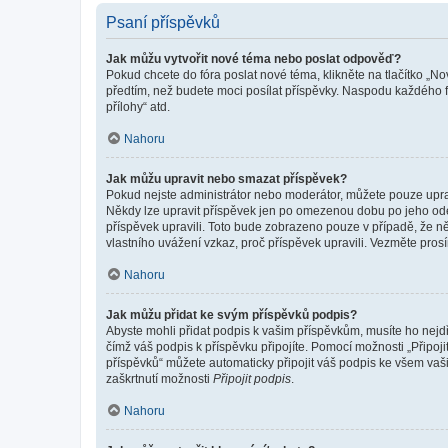
Psaní příspěvků
Jak můžu vytvořit nové téma nebo poslat odpověď?
Pokud chcete do fóra poslat nové téma, klikněte na tlačítko „No
předtím, než budete moci posílat příspěvky. Naspodu každého fó
přílohy“ atd.
Nahoru
Jak můžu upravit nebo smazat příspěvek?
Pokud nejste administrátor nebo moderátor, můžete pouze upravo
Někdy lze upravit příspěvek jen po omezenou dobu po jeho odesl
příspěvek upravili. Toto bude zobrazeno pouze v případě, že n
vlastního uvážení vzkaz, proč příspěvek upravili. Vezměte pr
Nahoru
Jak můžu přidat ke svým příspěvků podpis?
Abyste mohli přidat podpis k vašim příspěvkům, musíte ho nejdří
čímž váš podpis k příspěvku připojíte. Pomocí možnosti „Připo
příspěvků“ můžete automaticky připojit váš podpis ke všem vaš
zaškrtnutí možnosti
Připojit podpis
.
Nahoru