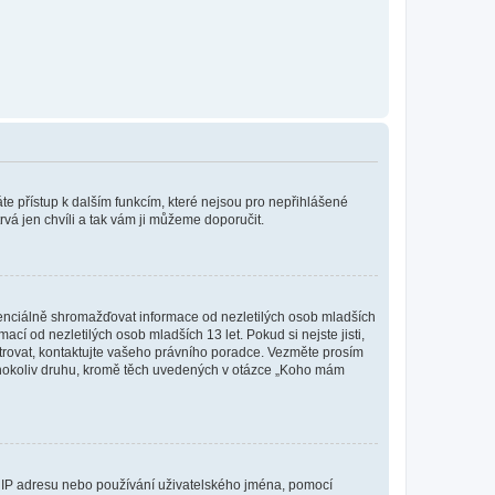
káte přístup k dalším funkcím, které nejsou pro nepřihlášené
rvá jen chvíli a tak vám ji můžeme doporučit.
enciálně shromažďovat informace od nezletilých osob mladších
í od nezletilých osob mladších 13 let. Pokud si nejste jisti,
istrovat, kontaktujte vašeho právního poradce. Vezměte prosím
kéhokoliv druhu, kromě těch uvedených v otázce „Koho mám
ši IP adresu nebo používání uživatelského jména, pomocí