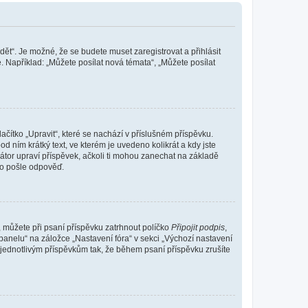
dět“. Je možné, že se budete muset zaregistrovat a přihlásit
 Například: „Můžete posílat nová témata“, „Můžete posílat
čítko „Upravit“, které se nachází v příslušném příspěvku.
 ním krátký text, ve kterém je uvedeno kolikrát a kdy jste
átor upraví příspěvek, ačkoli ti mohou zanechat na základě
do pošle odpověď.
e, můžete při psaní příspěvku zatrhnout políčko
Připojit podpis
,
anelu“ na záložce „Nastavení fóra“ v sekci „Výchozí nastavení
 jednotlivým příspěvkům tak, že během psaní příspěvku zrušíte