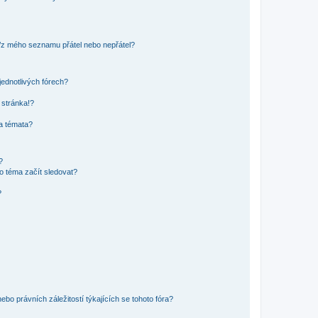
o/z mého seznamu přátel nebo nepřátel?
jednotlivých fórech?
 stránka!?
 a témata?
?
o téma začít sledovat?
?
bo právních záležitostí týkajících se tohoto fóra?