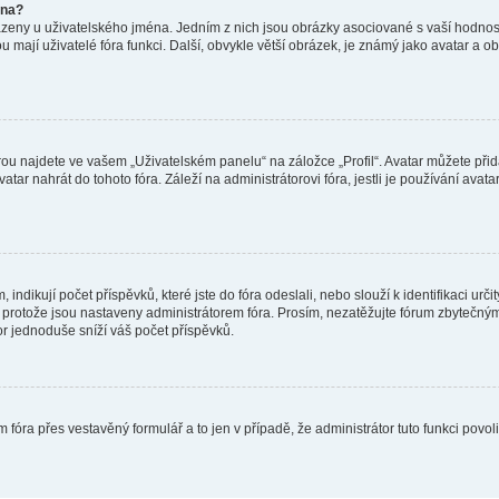
éna?
azeny u uživatelského jména. Jedním z nich jsou obrázky asociované s vaší hodnost
jakou mají uživatelé fóra funkci. Další, obvykle větší obrázek, je známý jako avatar
ou najdete ve vašem „Uživatelském panelu“ na záložce „Profil“. Avatar můžete přida
vatar nahrát do tohoto fóra. Záleží na administrátorovi fóra, jestli je používání ava
ndikují počet příspěvků, které jste do fóra odeslali, nebo slouží k identifikaci urč
protože jsou nastaveny administrátorem fóra. Prosím, nezatěžujte fórum zbytečným 
or jednoduše sníží váš počet příspěvků.
 fóra přes vestavěný formulář a to jen v případě, že administrátor tuto funkci povo