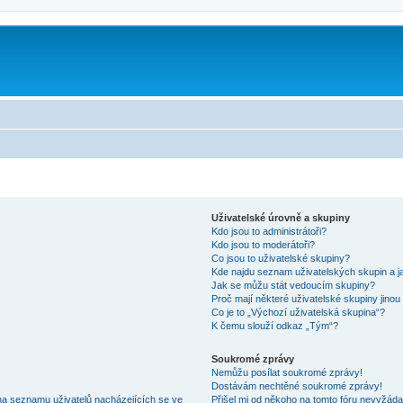
m
Uživatelské úrovně a skupiny
Kdo jsou to administrátoři?
Kdo jsou to moderátoři?
Co jsou to uživatelské skupiny?
Kde najdu seznam uživatelských skupin a j
Jak se můžu stát vedoucím skupiny?
Proč mají některé uživatelské skupiny jinou
Co je to „Výchozí uživatelská skupina“?
K čemu slouží odkaz „Tým“?
Soukromé zprávy
Nemůžu posílat soukromé zprávy!
Dostávám nechtěné soukromé zprávy!
na seznamu uživatelů nacházejících se ve
Přišel mi od někoho na tomto fóru nevyžáda