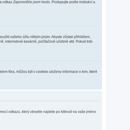
 na odkaz
Zapomněl/a jsem heslo
. Postupujte podle instrukcí a
eužití vašeho účtu někým jiným. Abyste zůstali přihlášeni,
vně, internetové kavárně, počítačové učebně atd. Pokud toto
elem fóra, můžou být v cookies uloženy informace o tom, které
omocí odkazu, který obvykle najdete po kliknutí na vaše jméno