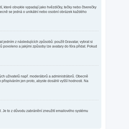
í, které obvykle vypadají jako hvězdičky, tečky nebo čtverečky
 a obecně se jedná o unikátní nebo osobní obrázek každého
t jedním z následujících způsobů: použít Gravatar, vybrat si
tarů povoleno a jakými způsoby lze avatary do fóra přidat. Pokud
itých uživatelů např. moderátorů a administrátorů. Obecně
přispíváním jen proto, abyste dosáhli vyšší hodnosti. Na
lil. Je to z důvodu zabránění zneužití emailového systému