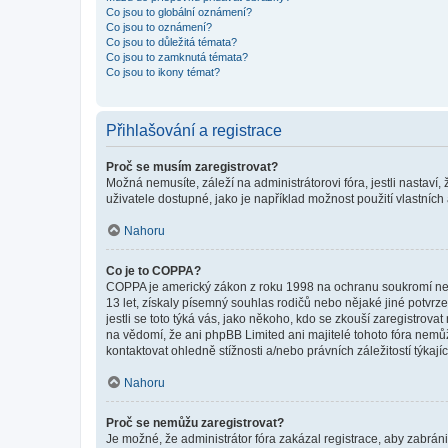
Co jsou to globální oznámení?
Co jsou to oznámení?
Co jsou to důležitá témata?
Co jsou to zamknutá témata?
Co jsou to ikony témat?
Přihlašování a registrace
Proč se musím zaregistrovat?
Možná nemusíte, záleží na administrátorovi fóra, jestli nastaví,
uživatele dostupné, jako je například možnost použití vlastních
Nahoru
Co je to COPPA?
COPPA je americký zákon z roku 1998 na ochranu soukromí nezl
13 let, získaly písemný souhlas rodičů nebo nějaké jiné potvrze
jestli se toto týká vás, jako někoho, kdo se zkouší zaregistro
na vědomí, že ani phpBB Limited ani majitelé tohoto fóra nem
kontaktovat ohledně stížnosti a/nebo právních záležitostí týkajíc
Nahoru
Proč se nemůžu zaregistrovat?
Je možné, že administrátor fóra zakázal registrace, aby zabrán