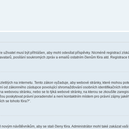
 že uživatel musí být přihlášen, aby mohl odesílat příspěvky. Nicméně registrací zís
 avatarů, posílání soukromých zpráv a emailů ostatním členům fóra atd. Registrace t
etilých na internetu. Tento zákon vyžaduje, aby webové stránky, které mohou pot
ní od zákonného zástupce povolující shromažďování osobních identifikačních informac
vat na webovou stránku, nebo se to týká webové stránky, na kterou se zkoušíte zareg
ůžou poskytovat právní poradenství a není kontaktním místem pro právní zájmy ja
ích se tohoto fóra?“.
il novým návštěvníkům, aby se stali členy fóra. Administrátor mohl také zakázat va