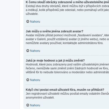
K čemu slouží obrázky zobrazené u mého uživatelského jm
Existují dva druhy obrázků, které můžou být v příspěvcích zobr
a indikují, kolik příspěvků jste odeslali, nebo pomáhají určit 
uživatele.
Nahoru
Jak můžu u svého jména zobrazit avatar?
Avatar můžete přidat pomocí možnosti „Nastavení avataru“, kter
avatar v Galerii, použít vzdálený avatar (z jiného webu), nebo a
nemůžete avatary používat, kontaktujte administrátora fóra.
Nahoru
Jaká je moje hodnost a jak ji můžu změnit?
Hodnosti, které jsou zobrazeny pod vaším uživatelským jménem, i
řečeno, nemůžete sami změnit znění žádných hodností ve fóru, 
většině fór to nebude tolerováno a moderátor nebo administrát
Nahoru
Když chci poslat email uživateli fóra, musím se přihlásit?
Jen registrovaní uživatelé můžou posílat emaily ostatním členům
anonymními uživateli.
Nahoru