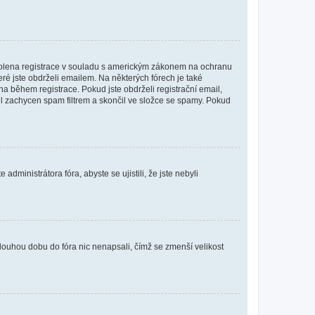
povolena registrace v souladu s americkým zákonem na ochranu
eré jste obdrželi emailem. Na některých fórech je také
 během registrace. Pokud jste obdrželi registrační email,
ail zachycen spam filtrem a skončil ve složce se spamy. Pokud
dministrátora fóra, abyste se ujistili, že jste nebyli
louhou dobu do fóra nic nenapsali, čímž se zmenší velikost