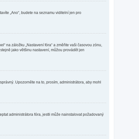
tavíte „Ano“, budete na seznamu viditelní jen pro
nel“ na záložku „Nastavení fóra“ a změňte vaši časovou zónu,
stejně jako většinu nastavení, můžou provádět jen
nesprávný. Upozorněte na to, prosím, administrátora, aby mohl
ptat administrátora fóra, jestli může nainstalovat požadovaný