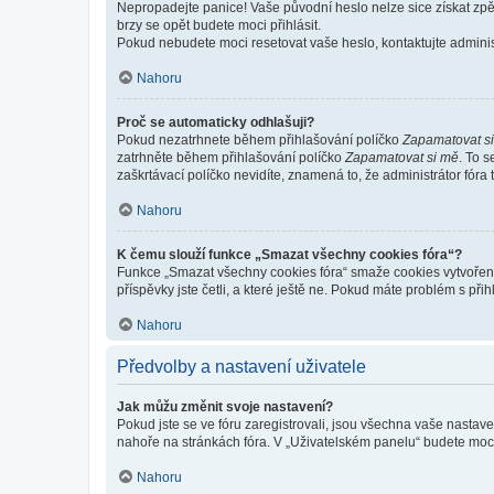
Nepropadejte panice! Vaše původní heslo nelze sice získat zpě
brzy se opět budete moci přihlásit.
Pokud nebudete moci resetovat vaše heslo, kontaktujte administ
Nahoru
Proč se automaticky odhlašuji?
Pokud nezatrhnete během přihlašování políčko
Zapamatovat s
zatrhněte během přihlašování políčko
Zapamatovat si mě
. To 
zaškrtávací políčko nevidíte, znamená to, že administrátor fóra 
Nahoru
K čemu slouží funkce „Smazat všechny cookies fóra“?
Funkce „Smazat všechny cookies fóra“ smaže cookies vytvořené 
příspěvky jste četli, a které ještě ne. Pokud máte problém s 
Nahoru
Předvolby a nastavení uživatele
Jak můžu změnit svoje nastavení?
Pokud jste se ve fóru zaregistrovali, jsou všechna vaše nastav
nahoře na stránkách fóra. V „Uživatelském panelu“ budete moc
Nahoru