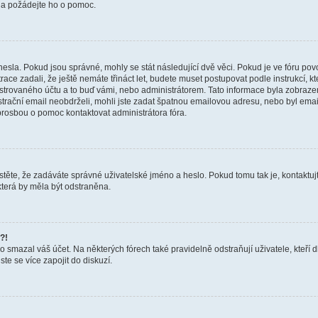
a a požádejte ho o pomoc.
hesla. Pokud jsou správné, mohly se stát následující dvě věci. Pokud je ve fóru 
ace zadali, že ještě nemáte třináct let, budete muset postupovat podle instrukcí, kt
trovaného účtu a to buď vámi, nebo administrátorem. Tato informace byla zobrazena
gistrační email neobdrželi, mohli jste zadat špatnou emailovou adresu, nebo byl em
s prosbou o pomoc kontaktovat administrátora fóra.
těte, že zadáváte správné uživatelské jméno a heslo. Pokud tomu tak je, kontaktujte a
terá by měla být odstraněna.
?!
smazal váš účet. Na některých fórech také pravidelně odstraňují uživatele, kteří d
te se více zapojit do diskuzí.