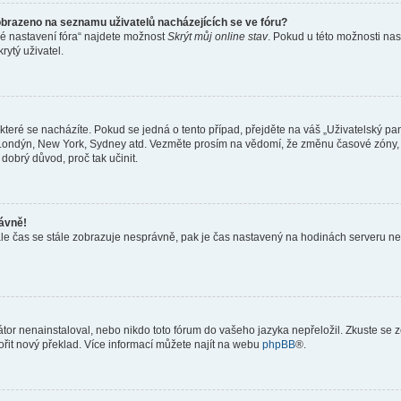
obrazeno na seznamu uživatelů nacházejících se ve fóru?
né nastavení fóra“ najdete možnost
Skrýt můj online stav
. Pokud u této možnosti nas
rytý uživatel.
teré se nacházíte. Pokud se jedná o tento případ, přejděte na váš „Uživatelský pa
a, Londýn, New York, Sydney atd. Vezměte prosím na vědomí, že změnu časové zóny, 
 dobrý důvod, proč tak učinit.
rávně!
ě, ale čas se stále zobrazuje nesprávně, pak je čas nastavený na hodinách serveru 
or nenainstaloval, nebo nikdo toto fórum do vašeho jazyka nepřeložil. Zkuste se ze
ořit nový překlad. Více informací můžete najít na webu
phpBB
®.