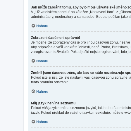
Jak můžu zabránit tomu, aby bylo moje uživatelské jméno z
V „Uživatelském panelu“ na záložce „Nastavení fóra“ -> „Obec
administrátory, moderátory a sama sebe. Budete počítán jako sk
Nahoru
Zobrazení časů není správné!
Je možné, že zobrazený čas je pro jinou časovou zónu, než ve k
aby odpovídala vaší konkrétní oblasti, např. Praha, Bratislav
zaregistrovaní uživatelé. Pokud ještě nejste registrováni, toto je
Nahoru
Změnil jsem časovou zónu, ale čas se stále nezobrazuje sp
Pokud jste si jisti, že jste nastavili vaši časovou zónu správn
tento problém odstranit.
Nahoru
Můj jazyk není na seznamu!
Pokud váš jazyk není na seznamu jazyků, tak ho buď administrát
jazyk. Pokud překlad do vašeho jazyku neexistuje, můžete vytv
Nahoru