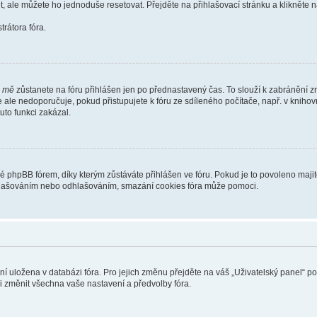
t, ale můžete ho jednoduše resetovat. Přejděte na přihlašovací stránku a klikněte
rátora fóra.
i mě
zůstanete na fóru přihlášen jen po přednastavený čas. To slouží k zabránění zn
se ale nedoporučuje, pokud přistupujete k fóru ze sdíleného počítače, např. v kniho
tuto funkci zakázal.
phpBB fórem, díky kterým zůstáváte přihlášen ve fóru. Pokud je to povoleno majit
přihlašováním nebo odhlašováním, smazání cookies fóra může pomoci.
ení uložena v databázi fóra. Pro jejich změnu přejděte na váš „Uživatelský panel“ p
i změnit všechna vaše nastavení a předvolby fóra.