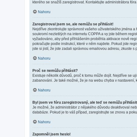
kterého se snažíš zaregistrovat. Kontaktujte administrátora fór
Nahoru
Zaregistroval jsem se, ale nemůžu se přihlásit!
Nejdříve zkontrolujte správnost vašeho uživatelského jména a 
soukromí nezletilých na internetu COPPA a vy jste během registr
vyžadováno, aby před přihlášením proběhla aktivace nově regis
pokračujte podle instrukcí, které v něm najdete. Pokud jste re
jste si jistí, že jste zadali správnou emailovou adresu, zkuste 
Nahoru
Proč se nemůžu přihlásit?
Existuje několik důvodů, proč k tomu může dojít. Nejdříve se ujis
zabanováni. Je také možné, že je na webu chyba v nastavení, k
Nahoru
Byl jsem ve fóru zaregistrovaný, ale teď se nemůžu přihlásit
Je možné, že administrátor z nějakého důvodu deaktivoval nebo 
databáze. Pokud je to váš případ, zaregistrujte se znovu a pokus
Nahoru
Zapomněl jsem heslo!