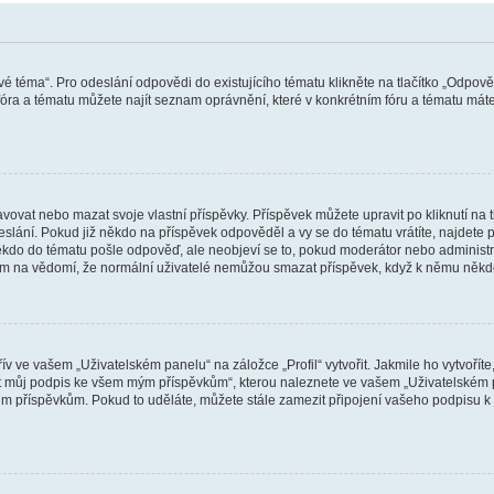
vé téma“. Pro odeslání odpovědi do existujícího tématu klikněte na tlačítko „Odpově
ra a tématu můžete najít seznam oprávnění, které v konkrétním fóru a tématu máte.
vat nebo mazat svoje vlastní příspěvky. Příspěvek můžete upravit po kliknutí na tla
ání. Pokud již někdo na příspěvek odpověděl a vy se do tématu vrátíte, najdete pod
ěkdo do tématu pošle odpověď, ale neobjeví se to, pokud moderátor nebo administr
osím na vědomí, že normální uživatelé nemůžou smazat příspěvek, když k němu něk
v ve vašem „Uživatelském panelu“ na záložce „Profil“ vytvořit. Jakmile ho vytvořít
jit můj podpis ke všem mým příspěvkům“, kterou naleznete ve vašem „Uživatelském p
im příspěvkům. Pokud to uděláte, můžete stále zamezit připojení vašeho podpisu k