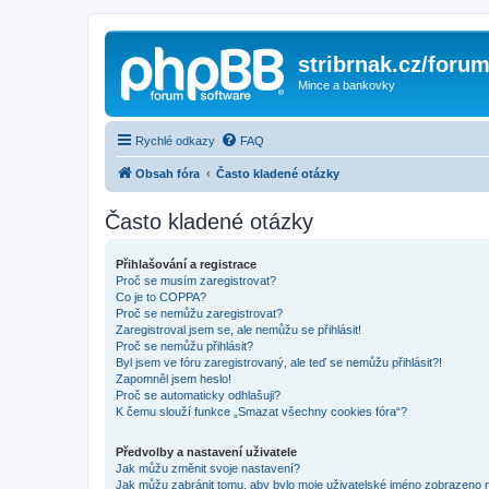
stribrnak.cz/foru
Mince a bankovky
Rychlé odkazy
FAQ
Obsah fóra
Často kladené otázky
Často kladené otázky
Přihlašování a registrace
Proč se musím zaregistrovat?
Co je to COPPA?
Proč se nemůžu zaregistrovat?
Zaregistroval jsem se, ale nemůžu se přihlásit!
Proč se nemůžu přihlásit?
Byl jsem ve fóru zaregistrovaný, ale teď se nemůžu přihlásit?!
Zapomněl jsem heslo!
Proč se automaticky odhlašuji?
K čemu slouží funkce „Smazat všechny cookies fóra“?
Předvolby a nastavení uživatele
Jak můžu změnit svoje nastavení?
Jak můžu zabránit tomu, aby bylo moje uživatelské jméno zobrazeno 