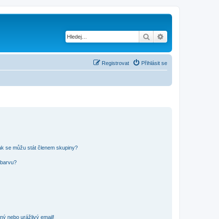
Hledat
Pokročilé hledání
Registrovat
Přihlásit se
ak se můžu stát členem skupiny?
 barvu?
ný nebo urážlivý email!