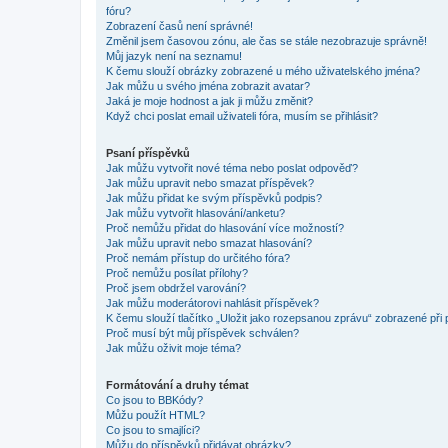
fóru?
Zobrazení časů není správné!
Změnil jsem časovou zónu, ale čas se stále nezobrazuje správně!
Můj jazyk není na seznamu!
K čemu slouží obrázky zobrazené u mého uživatelského jména?
Jak můžu u svého jména zobrazit avatar?
Jaká je moje hodnost a jak ji můžu změnit?
Když chci poslat email uživateli fóra, musím se přihlásit?
Psaní příspěvků
Jak můžu vytvořit nové téma nebo poslat odpověď?
Jak můžu upravit nebo smazat příspěvek?
Jak můžu přidat ke svým příspěvků podpis?
Jak můžu vytvořit hlasování/anketu?
Proč nemůžu přidat do hlasování více možností?
Jak můžu upravit nebo smazat hlasování?
Proč nemám přístup do určitého fóra?
Proč nemůžu posílat přílohy?
Proč jsem obdržel varování?
Jak můžu moderátorovi nahlásit příspěvek?
K čemu slouží tlačítko „Uložit jako rozepsanou zprávu“ zobrazené při
Proč musí být můj příspěvek schválen?
Jak můžu oživit moje téma?
Formátování a druhy témat
Co jsou to BBKódy?
Můžu použít HTML?
Co jsou to smajlíci?
Můžu do příspěvků přidávat obrázky?