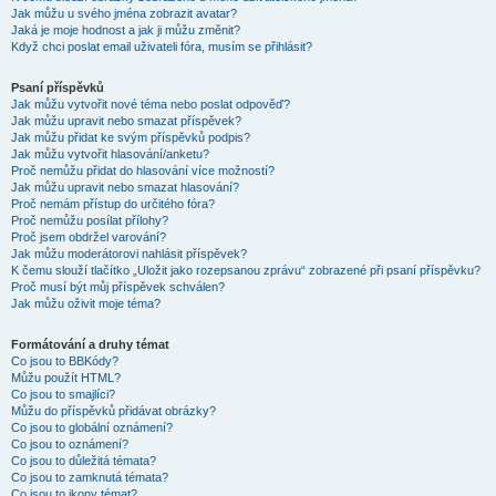
Jak můžu u svého jména zobrazit avatar?
Jaká je moje hodnost a jak ji můžu změnit?
Když chci poslat email uživateli fóra, musím se přihlásit?
Psaní příspěvků
Jak můžu vytvořit nové téma nebo poslat odpověď?
Jak můžu upravit nebo smazat příspěvek?
Jak můžu přidat ke svým příspěvků podpis?
Jak můžu vytvořit hlasování/anketu?
Proč nemůžu přidat do hlasování více možností?
Jak můžu upravit nebo smazat hlasování?
Proč nemám přístup do určitého fóra?
Proč nemůžu posílat přílohy?
Proč jsem obdržel varování?
Jak můžu moderátorovi nahlásit příspěvek?
K čemu slouží tlačítko „Uložit jako rozepsanou zprávu“ zobrazené při psaní příspěvku?
Proč musí být můj příspěvek schválen?
Jak můžu oživit moje téma?
Formátování a druhy témat
Co jsou to BBKódy?
Můžu použít HTML?
Co jsou to smajlíci?
Můžu do příspěvků přidávat obrázky?
Co jsou to globální oznámení?
Co jsou to oznámení?
Co jsou to důležitá témata?
Co jsou to zamknutá témata?
Co jsou to ikony témat?