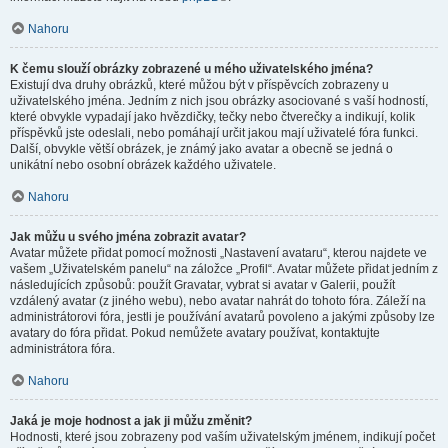
Nahoru
K čemu slouží obrázky zobrazené u mého uživatelského jména?
Existují dva druhy obrázků, které můžou být v příspěvcích zobrazeny u
uživatelského jména. Jedním z nich jsou obrázky asociované s vaší hodností,
které obvykle vypadají jako hvězdičky, tečky nebo čtverečky a indikují, kolik
příspěvků jste odeslali, nebo pomáhají určit jakou mají uživatelé fóra funkci.
Další, obvykle větší obrázek, je známý jako avatar a obecně se jedná o
unikátní nebo osobní obrázek každého uživatele.
Nahoru
Jak můžu u svého jména zobrazit avatar?
Avatar můžete přidat pomocí možnosti „Nastavení avataru“, kterou najdete ve
vašem „Uživatelském panelu“ na záložce „Profil“. Avatar můžete přidat jedním z
následujících způsobů: použít Gravatar, vybrat si avatar v Galerii, použít
vzdálený avatar (z jiného webu), nebo avatar nahrát do tohoto fóra. Záleží na
administrátorovi fóra, jestli je používání avatarů povoleno a jakými způsoby lze
avatary do fóra přidat. Pokud nemůžete avatary používat, kontaktujte
administrátora fóra.
Nahoru
Jaká je moje hodnost a jak ji můžu změnit?
Hodnosti, které jsou zobrazeny pod vaším uživatelským jménem, indikují počet