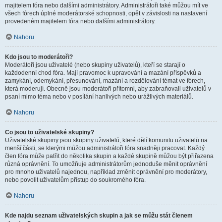
majitelem fóra nebo dalšími administrátory. Administrátoři také můžou mít ve
všech fórech úplné moderátorské schopnosti, opět v závislosti na nastavení
provedeném majitelem fóra nebo dalšími administrátory.
Nahoru
Kdo jsou to moderátoři?
Moderátoři jsou uživatelé (nebo skupiny uživatelů), kteří se starají o
každodenní chod fóra. Mají pravomoc k upravování a mazání příspěvků a
zamykání, odemykání, přesunování, mazání a rozdělování témat ve fórech,
která moderují. Obecně jsou moderátoři přítomni, aby zabraňovali uživatelů v
psaní mimo téma nebo v posílání hanlivých nebo urážlivých materiálů.
Nahoru
Co jsou to uživatelské skupiny?
Uživatelské skupiny jsou skupiny uživatelů, které dělí komunitu uživatelů na
menší části, se kterými můžou administrátoři fóra snadněji pracovat. Každý
člen fóra může patřit do několika skupin a každé skupině můžou být přiřazena
různá oprávnění. To umožňuje administrátorům jednoduše měnit oprávnění
pro mnoho uživatelů najednou, například změnit oprávnění pro moderátory,
nebo povolit uživatelům přístup do soukromého fóra.
Nahoru
Kde najdu seznam uživatelských skupin a jak se můžu stát členem