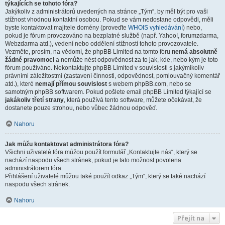
týkajících se tohoto fóra?
Jakýkoliv z administrátorů uvedených na stránce „Tým“, by měl být pro vaši
stížnost vhodnou kontaktní osobou. Pokud se vám nedostane odpovědi, měli
byste kontaktovat majitele domény (proveďte
WHOIS vyhledávání
) nebo,
pokud je fórum provozováno na bezplatné službě (např. Yahoo!, forumzdarma,
Webzdarma atd.), vedení nebo oddělení stížností tohoto provozovatele.
Vezměte, prosím, na vědomí, že phpBB Limited na tomto fóru
nemá absolutně
žádné pravomoci
a nemůže nést odpovědnost za to jak, kde, nebo kým je toto
fórum používáno. Nekontaktujte phpBB Limited v souvislosti s jakýmikoliv
právními záležitostmi (zastavení činnosti, odpovědnost, pomlouvačný komentář
atd.), které
nemají přímou souvislost
s webem phpBB.com, nebo se
samotným phpBB softwarem. Pokud pošlete email phpBB Limited týkající se
jakákoliv třetí strany
, která používá tento software, můžete očekávat, že
dostanete pouze strohou, nebo vůbec žádnou odpověď.
Nahoru
Jak můžu kontaktovat administrátora fóra?
Všichni uživatelé fóra můžou použít formulář „Kontaktujte nás“, který se
nachází naspodu všech stránek, pokud je tato možnost povolena
administrátorem fóra.
Přihlášení uživatelé můžou také použít odkaz „Tým“, který se také nachází
naspodu všech stránek.
Nahoru
Přejít na