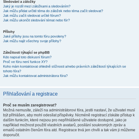
Sledování a záložky
Jaký je rozdíl mezi záložkami a sledováním?
Jak můžu přidat určité téma do záložek nebo téma začít sledovat?
Jak můžu začít sledovat určité fórum?
Jak můžu ukončit sledování témat nebo fór?
Přílohy
Jaké přílohy jsou na tomto fóru povoleny?
Jak můžu najít všechny svoje přílohy?
Záležitosti týkající se phpBB
Kdo napsal toto diskusní fórum?
Proč ve fóru není funkce XY?
Koho mám kontaktovat ohledně stížnosti a/nebo právních záležitostí týkajících se
tohoto fóra?
Jak můžu kontaktovat administrátora fóra?
Přihlašování a registrace
Proč se musím zaregistrovat?
Možná nemusíte, záleží na administrátorovi fóra, jestli nastaví, že uživatel musí
být přihlášen, aby mohl odesílat příspěvky. Nicméně registrací získáte přístup k
dalším funkcím, které nejsou pro nepřihlášené uživatele dostupné, jako je
například možnost použití vlastních avatarů, posílání soukromých zpráv a
emailů ostatním členům fóra atd. Registrace trvá jen chvíli a tak vám ji můžeme
doporučit.