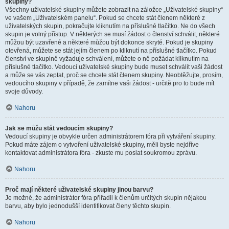
skupiny?
Všechny uživatelské skupiny můžete zobrazit na záložce „Uživatelské skupiny“
ve vašem „Uživatelském panelu“. Pokud se chcete stát členem některé z
uživatelských skupin, pokračujte kliknutím na příslušné tlačítko. Ne do všech
skupin je volný přístup. V některých se musí žádost o členství schválit, některé
můžou být uzavřené a některé můžou být dokonce skryté. Pokud je skupiny
otevřená, můžete se stát jejím členem po kliknutí na příslušné tlačítko. Pokud
členství ve skupině vyžaduje schválení, můžete o ně požádat kliknutím na
příslušné tlačítko. Vedoucí uživatelské skupiny bude muset schválit vaši žádost
a může se vás zeptat, proč se chcete stát členem skupiny. Neobtěžujte, prosím,
vedoucího skupiny v případě, že zamítne vaši žádost - určitě pro to bude mít
svoje důvody.
Nahoru
Jak se můžu stát vedoucím skupiny?
Vedoucí skupiny je obvykle určen administrátorem fóra při vytváření skupiny.
Pokud máte zájem o vytvoření uživatelské skupiny, měli byste nejdříve
kontaktovat administrátora fóra - zkuste mu poslat soukromou zprávu.
Nahoru
Proč mají některé uživatelské skupiny jinou barvu?
Je možné, že administrátor fóra přiřadil k členům určitých skupin nějakou
barvu, aby bylo jednodušší identifikovat členy těchto skupin.
Nahoru