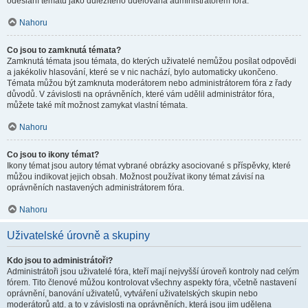
odeslání tématu jako důležitého udělována administrátorem fóra.
Nahoru
Co jsou to zamknutá témata?
Zamknutá témata jsou témata, do kterých uživatelé nemůžou posílat odpovědi
a jakékoliv hlasování, které se v nic nachází, bylo automaticky ukončeno.
Témata můžou být zamknuta moderátorem nebo administrátorem fóra z řady
důvodů. V závislosti na oprávněních, které vám udělil administrátor fóra,
můžete také mít možnost zamykat vlastní témata.
Nahoru
Co jsou to ikony témat?
Ikony témat jsou autory témat vybrané obrázky asociované s příspěvky, které
můžou indikovat jejich obsah. Možnost používat ikony témat závisí na
oprávněních nastavených administrátorem fóra.
Nahoru
Uživatelské úrovně a skupiny
Kdo jsou to administrátoři?
Administrátoři jsou uživatelé fóra, kteří mají nejvyšší úroveň kontroly nad celým
fórem. Tito členové můžou kontrolovat všechny aspekty fóra, včetně nastavení
oprávnění, banování uživatelů, vytváření uživatelských skupin nebo
moderátorů atd. a to v závislosti na oprávněních, která jsou jim udělena