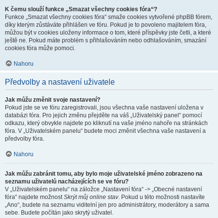
K čemu slouží funkce „Smazat všechny cookies fóra“?
Funkce „Smazat všechny cookies fóra“ smaže cookies vytvořené phpBB fórem,
díky kterým zůstáváte přihlášen ve fóru. Pokud je to povoleno majitelem fóra,
můžou být v cookies uloženy informace o tom, které příspěvky jste četli, a které
ještě ne. Pokud máte problém s přihlašováním nebo odhlašováním, smazání
cookies fóra může pomoci.
Nahoru
Předvolby a nastavení uživatele
Jak můžu změnit svoje nastavení?
Pokud jste se ve fóru zaregistrovali, jsou všechna vaše nastavení uložena v
databázi fóra. Pro jejich změnu přejděte na váš „Uživatelský panel“ pomocí
odkazu, který obvykle najdete po kliknutí na vaše jméno nahoře na stránkách
fóra. V „Uživatelském panelu“ budete moci změnit všechna vaše nastavení a
předvolby fóra.
Nahoru
Jak můžu zabránit tomu, aby bylo moje uživatelské jméno zobrazeno na
seznamu uživatelů nacházejících se ve fóru?
V „Uživatelském panelu“ na záložce „Nastavení fóra“ -> „Obecné nastavení
fóra“ najdete možnost
Skrýt můj online stav
. Pokud u této možnosti nastavíte
„Ano“, budete na seznamu viditelní jen pro administrátory, moderátory a sama
sebe. Budete počítán jako skrytý uživatel.