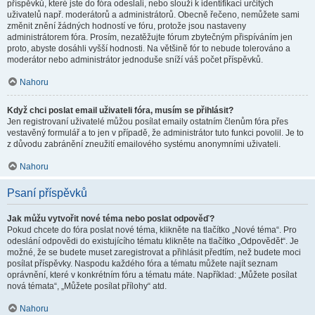
příspěvků, které jste do fóra odeslali, nebo slouží k identifikaci určitých
uživatelů např. moderátorů a administrátorů. Obecně řečeno, nemůžete sami
změnit znění žádných hodností ve fóru, protože jsou nastaveny
administrátorem fóra. Prosím, nezatěžujte fórum zbytečným přispíváním jen
proto, abyste dosáhli vyšší hodnosti. Na většině fór to nebude tolerováno a
moderátor nebo administrátor jednoduše sníží váš počet příspěvků.
Nahoru
Když chci poslat email uživateli fóra, musím se přihlásit?
Jen registrovaní uživatelé můžou posílat emaily ostatním členům fóra přes
vestavěný formulář a to jen v případě, že administrátor tuto funkci povolil. Je to
z důvodu zabránění zneužití emailového systému anonymními uživateli.
Nahoru
Psaní příspěvků
Jak můžu vytvořit nové téma nebo poslat odpověď?
Pokud chcete do fóra poslat nové téma, klikněte na tlačítko „Nové téma“. Pro
odeslání odpovědi do existujícího tématu klikněte na tlačítko „Odpovědět“. Je
možné, že se budete muset zaregistrovat a přihlásit předtím, než budete moci
posílat příspěvky. Naspodu každého fóra a tématu můžete najít seznam
oprávnění, které v konkrétním fóru a tématu máte. Například: „Můžete posílat
nová témata“, „Můžete posílat přílohy“ atd.
Nahoru