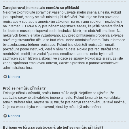
Zaregistroval jsem se, ale nemůžu se přihlásit!
Nejdříve zkontrolujte správnost vašeho uživatelského jména a hesla. Pokud
jsou správné, mohly se stát následující dvě věci. Pokud je ve fóru povolena
registrace v souladu s americkým zákonem na ochranu soukromí nezletilých
na internetu COPPA a vy jste během registrace zadali, že ještě nemáte třináct
let, budete muset postupovat podle instrukcí, které jste obdrželi emailem. Na
některých fórech je také vyžadováno, aby před přihlášením proběhla aktivace
nově registrovaného účtu a to buď vámi, nebo administrátorem. Tato informace
byla zobrazena během registrace. Pokud jste obdrželi registrační email,
pokračujte podle instrukcí, které v něm najdete. Pokud jste registrační email
neobdrželi, mohli jste zadat špatnou emailovou adresu, nebo byl email
zachycen spam filtrem a skončil ve složce se spamy. Pokud jste si jistí, že jste
zadali správnou emailovou adresu, zkuste s prosbou o pomoc kontaktovat
administrátora fóra.
Nahoru
Proč se nemůžu přihlásit?
Existuje několik důvodů, proč k tomu může dojít. Nejdříve se ujistěte, že
zadáváte správné uživatelské jméno a heslo. Pokud tomu tak je, kontaktujte
administrátora fóra, abyste se ujistili, že jste nebyli zabanováni. Je také možné,
že je na webu chyba v nastavení, která by měla být odstraněna.
Nahoru
Byl jsem ve fóru zaregistrovaný, ale teď se nemůžu přihlásit?!