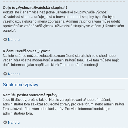
Co je to „Výchozí uživatelská skupina“?
Pokud jste členem více než jedné uživatelské skupiny, vaše výchozí
uživatelská skupina určuje, jaká a barva a hodnost skupiny by měla být u
vašeho uživatelského jména zobrazena. Administrátor fóra vám může udělit
oprávnění ke změně vaší výchozí uživatelské skupiny ve vašem „Uživatelském
panelu“.
Nahoru
K čemu slouží odkaz „Tým“?
Na této stránce můžete zobrazit seznam členů starajících se o chod nebo
vedení fóra včetně moderátorů a administrátorů fóra. Také tam můžete najít
další informace jako například, která fóra moderátoři moderují.
Nahoru
Soukromé zprávy
Nemůžu posílat soukromé zprávy!
Jsou tři důvody, proč to tak je. Nejste zaregistrovaní a/nebo přihlášení,
administrátor fóra zakázal soukromé zprávy pro celé fórum, nebo administrátor
fóra zakázal přímo vám odesílání zpráv. Pro více informací kontaktujte
administrátora fóra.
Nahoru