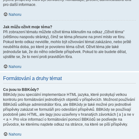
pro další informace.
Nahoru
Jak můžu oživit moje téma?
Při zobrazení tématu můžete oživit téma kliknutím na odkaz „Oživit téma“
(většinou naspodu stránky), čímž se téma přesune na první místo ve fóru.
Pokud tento odkaz nevidíte, mohlo být oživování témat zakázáno, nebo ještě
neuběhla doba, po které je povoleno téma oživit. Oživit téma jde také
jednoduše tak, že do něho odešlete příspěvek. Pokud to ale budete dělat,
ujistěte se, že to není proti pravidlům fóra.
Nahoru
Formátování a druhy témat
Co jsou to BBKódy?
BBKódy jsou speciální implementace HTML jazyka, které poskytují velkou
kontrolu pro formátování jednotlivých objektů v příspěvcích. Možnost používání
BBKódů uděluje administrátor fóra, ale BBKódy je také možné pro jednotlivé
příspěvky zakázat ve formuláři pro odesílání příspěvků. BBKódy se používají
podobně jako HTML, ale tagy jsou uzavřeny v hranatých závorkách [ a ] a ne v
< a >. Pro více informací o formátování pomocí BBKódů se podívejte na
průvodce, ke kterému najdete odkaz na stránce, na které se píší příspěvky.
Nahoru