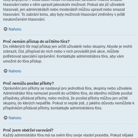
hlasování nebo v něm upravit jakoukoliv možnost. Pokud ale již uživatelé
hlasovali, jen administrátoři nebo moderátoři můžou upravit nebo smazat
hlasování. To zabrání tomu, aby byly možnosti hlasování změněny v ještě
neukončeném hlasování.
Nahoru
Proč nemám přístup do určitého fóra?
Do některých fór mají přístup jen určití uživatelé nebo skupiny. Abyste je mohli
zobrazit, číst, přispívat do nich nebo v nich provádět jiné akce, můžete
potřebovat speciální oprávnění. Kontaktujte administrátora fóra, aby vám
umožnil do fóra přístup.
Nahoru
Proč nemůžu posílat přílohy?
Oprávnění pro přílohy se nastavují pro jednotlivá fóra, skupiny nebo uživatele.
Administrátor fóra nemusel povolit do určitého fóra, do kterého můžete posílat
příspěvky, přidávat přílohy, nebo možná, že posílat přílohy můžou jen určité
skupiny, do kterých nepatříte. Pokud si nejste jisti, z jakého důvodu nemůžete k
příspěvkům přidávat přílohy, kontaktujte administrátora fóra.
Nahoru
Proč jsem obdržel varování?
Každý administrátor fóra má na svém fóru svoje vlastní pravidla. Pokud nějaké