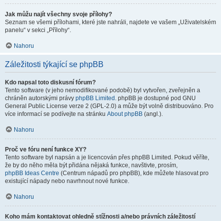
Jak můžu najít všechny svoje přílohy?
Seznam se všemi přílohami, které jste nahráli, najdete ve vašem „Uživatelském
panelu“ v sekci „Přílohy“.
Nahoru
Záležitosti týkající se phpBB
Kdo napsal toto diskusní fórum?
Tento software (v jeho nemodifikované podobě) byl vytvořen, zveřejněn a
chráněn autorskými právy
phpBB Limited
. phpBB je dostupné pod GNU
General Public License verze 2 (GPL-2.0) a může být volně distribuováno. Pro
více informací se podívejte na stránku
About phpBB
(angl.).
Nahoru
Proč ve fóru není funkce XY?
Tento software byl napsán a je licencován přes phpBB Limited. Pokud věříte,
že by do něho měla být přidána nějaká funkce, navštivte, prosím,
phpBB Ideas Centre
(Centrum nápadů pro phpBB), kde můžete hlasovat pro
existující nápady nebo navrhnout nové funkce.
Nahoru
Koho mám kontaktovat ohledně stížnosti a/nebo právních záležitostí