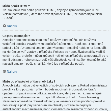
Můžu použít HTML?
Ne. Na tomto fóru nelze používat HTML, aby bylo zpracováno jako HTML.
Většinu formátování, které lze provést pomocí HTML, lze nahradit použitím
BBKódů.
Nahoru
Co jsou to smajlíci?
Smajlíci nebo emotikony jsou malé obrázky, které můžou být použity k
vyjádření pocitů a vytvořeny za použití krátkého kódu, např. kód :) znamená
radost a kód :( znamená smutek. Úplný seznam smajlíků najdete na formuláři,
na kterém se tvoří zprávy a příspěvky. Pokuste se nepoužívat smajlíky v příliš
velkém počtu, protože můžou způsobit nečitelnost příspěvku a moderátoři by je
mohli odstranit, nebo smazat celý váš příspěvek. Administrátor fóra může také
nastavit omezení počtu smajlíků, které lze v příspěvku použít.
Nahoru
Můžu do příspěvků přidávat obrázky?
Ano, obrázky můžou být ve vašich příspěvcích zobrazeny. Pokud administrátor
povolil ve fóru používání příloh, budete moci nahrát obrázek do fóra. V
opačném případě musíte odkázat na obrázek, který se nachází na veřejně
přístupném webovém serveru, např. http://www.priklad.cz/muj-obrazek.gif.
Nemůžete odkázat na obrázek uložený ve vašem vlastním počítači (pokud to
není veřejně přístupný server) ani na obrázky uložené za nějakým
autentizačním mechanizmem, např. v emailech na seznamu.cz nebo v Gmailu,