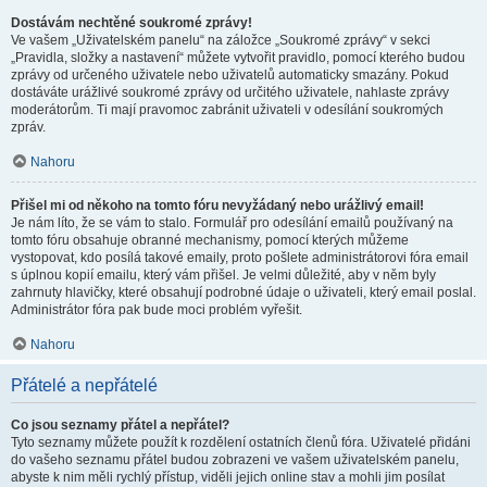
Dostávám nechtěné soukromé zprávy!
Ve vašem „Uživatelském panelu“ na záložce „Soukromé zprávy“ v sekci
„Pravidla, složky a nastavení“ můžete vytvořit pravidlo, pomocí kterého budou
zprávy od určeného uživatele nebo uživatelů automaticky smazány. Pokud
dostáváte urážlivé soukromé zprávy od určitého uživatele, nahlaste zprávy
moderátorům. Ti mají pravomoc zabránit uživateli v odesílání soukromých
zpráv.
Nahoru
Přišel mi od někoho na tomto fóru nevyžádaný nebo urážlivý email!
Je nám líto, že se vám to stalo. Formulář pro odesílání emailů používaný na
tomto fóru obsahuje obranné mechanismy, pomocí kterých můžeme
vystopovat, kdo posílá takové emaily, proto pošlete administrátorovi fóra email
s úplnou kopií emailu, který vám přišel. Je velmi důležité, aby v něm byly
zahrnuty hlavičky, které obsahují podrobné údaje o uživateli, který email poslal.
Administrátor fóra pak bude moci problém vyřešit.
Nahoru
Přátelé a nepřátelé
Co jsou seznamy přátel a nepřátel?
Tyto seznamy můžete použít k rozdělení ostatních členů fóra. Uživatelé přidáni
do vašeho seznamu přátel budou zobrazeni ve vašem uživatelském panelu,
abyste k nim měli rychlý přístup, viděli jejich online stav a mohli jim posílat