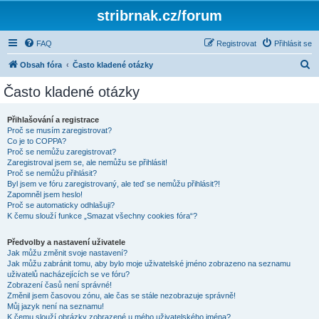
stribrnak.cz/forum
FAQ
Registrovat
Přihlásit se
H
Obsah fóra
Často kladené otázky
l
Často kladené otázky
e
d
Přihlašování a registrace
Proč se musím zaregistrovat?
a
Co je to COPPA?
t
Proč se nemůžu zaregistrovat?
Zaregistroval jsem se, ale nemůžu se přihlásit!
Proč se nemůžu přihlásit?
Byl jsem ve fóru zaregistrovaný, ale teď se nemůžu přihlásit?!
Zapomněl jsem heslo!
Proč se automaticky odhlašuji?
K čemu slouží funkce „Smazat všechny cookies fóra“?
Předvolby a nastavení uživatele
Jak můžu změnit svoje nastavení?
Jak můžu zabránit tomu, aby bylo moje uživatelské jméno zobrazeno na seznamu
uživatelů nacházejících se ve fóru?
Zobrazení časů není správné!
Změnil jsem časovou zónu, ale čas se stále nezobrazuje správně!
Můj jazyk není na seznamu!
K čemu slouží obrázky zobrazené u mého uživatelského jména?