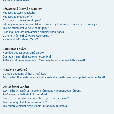
Uživatelské úrovně a skupiny
Kdo jsou to administrátoři?
Kdo jsou to moderátoři?
Co jsou to uživatelské skupiny?
Kde najdu seznam uživatelských skupin a jak se můžu stát členem skupiny?
Jak se můžu stát vedoucím skupiny?
Proč mají některé uživatelské skupiny jinou barvu?
Co je to „Výchozí uživatelská skupina“?
K čemu slouží odkaz „Tým“?
Soukromé zprávy
Nemůžu posílat soukromé zprávy!
Dostávám nechtěné soukromé zprávy!
Přišel mi od někoho na tomto fóru nevyžádaný nebo urážlivý email!
Přátelé a nepřátelé
Co jsou seznamy přátel a nepřátel?
Jak můžu přidat nebo odstranit uživatele do/z mého seznamu přátel nebo nepřátel?
Vyhledávání ve fóru
Jak můžu vyhledávat na celém fóru nebo v jednotlivých fórech?
Proč moje vyhledávání nic nenašlo?
Proč se mi po vyhledávání zobrazí prázdná stránka!?
Jak můžu vyhledat určité uživatele?
Jak můžu vyhledat svoje vlastní příspěvky a témata?