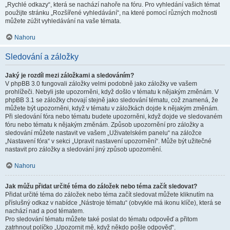
„Rychlé odkazy“, která se nachází nahoře na fóru. Pro vyhledání vašich témat
použijte stránku „Rozšířené vyhledávání“, na které pomocí různých možnosti
můžete zúžit vyhledávání na vaše témata.
Nahoru
Sledování a záložky
Jaký je rozdíl mezi záložkami a sledováním?
V phpBB 3.0 fungovali záložky velmi podobně jako záložky ve vašem
prohlížeči. Nebyli jste upozorněni, když došlo v tématu k nějakým změnám. V
phpBB 3.1 se záložky chovají stejně jako sledování tématu, což znamená, že
můžete být upozorněni, když v tématu v záložkách dojde k nějakým změnám.
Při sledování fóra nebo tématu budete upozorněni, když dojde ve sledovaném
fóru nebo tématu k nějakým změnám. Způsob upozornění pro záložky a
sledování můžete nastavit ve vašem „Uživatelském panelu“ na záložce
„Nastavení fóra“ v sekci „Upravit nastavení upozornění“. Může být užitečné
nastavit pro záložky a sledování jiný způsob upozornění.
Nahoru
Jak můžu přidat určité téma do záložek nebo téma začít sledovat?
Přidat určité téma do záložek nebo téma začít sledovat můžete kliknutím na
příslušný odkaz v nabídce „Nástroje tématu“ (obvykle má ikonu klíče), která se
nachází nad a pod tématem.
Pro sledování tématu můžete také poslat do tématu odpověď a přitom
zatrhnout políčko „Upozornit mě, když někdo pošle odpověď“.