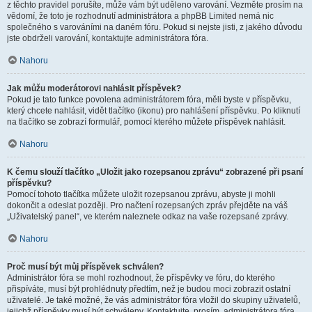
z těchto pravidel porušíte, může vám být uděleno varování. Vezměte prosím na
vědomí, že toto je rozhodnutí administrátora a phpBB Limited nemá nic
společného s varováními na daném fóru. Pokud si nejste jisti, z jakého důvodu
jste obdrželi varování, kontaktujte administrátora fóra.
Nahoru
Jak můžu moderátorovi nahlásit příspěvek?
Pokud je tato funkce povolena administrátorem fóra, měli byste v příspěvku,
který chcete nahlásit, vidět tlačítko (ikonu) pro nahlášení příspěvku. Po kliknutí
na tlačítko se zobrazí formulář, pomocí kterého můžete příspěvek nahlásit.
Nahoru
K čemu slouží tlačítko „Uložit jako rozepsanou zprávu“ zobrazené při psaní
příspěvku?
Pomocí tohoto tlačítka můžete uložit rozepsanou zprávu, abyste ji mohli
dokončit a odeslat později. Pro načtení rozepsaných zpráv přejděte na váš
„Uživatelský panel“, ve kterém naleznete odkaz na vaše rozepsané zprávy.
Nahoru
Proč musí být můj příspěvek schválen?
Administrátor fóra se mohl rozhodnout, že příspěvky ve fóru, do kterého
přispíváte, musí být prohlédnuty předtím, než je budou moci zobrazit ostatní
uživatelé. Je také možné, že vás administrátor fóra vložil do skupiny uživatelů,
jejichž příspěvky musí být schváleny. Kontaktujte, prosím, administrátora fóra