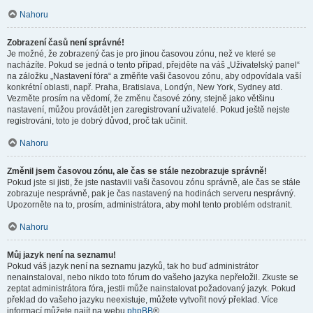
Nahoru
Zobrazení časů není správné!
Je možné, že zobrazený čas je pro jinou časovou zónu, než ve které se
nacházíte. Pokud se jedná o tento případ, přejděte na váš „Uživatelský panel“
na záložku „Nastavení fóra“ a změňte vaši časovou zónu, aby odpovídala vaší
konkrétní oblasti, např. Praha, Bratislava, Londýn, New York, Sydney atd.
Vezměte prosím na vědomí, že změnu časové zóny, stejně jako většinu
nastavení, můžou provádět jen zaregistrovaní uživatelé. Pokud ještě nejste
registrováni, toto je dobrý důvod, proč tak učinit.
Nahoru
Změnil jsem časovou zónu, ale čas se stále nezobrazuje správně!
Pokud jste si jisti, že jste nastavili vaši časovou zónu správně, ale čas se stále
zobrazuje nesprávně, pak je čas nastavený na hodinách serveru nesprávný.
Upozorněte na to, prosím, administrátora, aby mohl tento problém odstranit.
Nahoru
Můj jazyk není na seznamu!
Pokud váš jazyk není na seznamu jazyků, tak ho buď administrátor
nenainstaloval, nebo nikdo toto fórum do vašeho jazyka nepřeložil. Zkuste se
zeptat administrátora fóra, jestli může nainstalovat požadovaný jazyk. Pokud
překlad do vašeho jazyku neexistuje, můžete vytvořit nový překlad. Více
informací můžete najít na webu
phpBB
®.