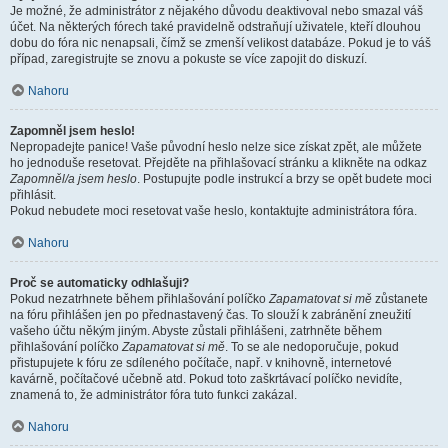
Je možné, že administrátor z nějakého důvodu deaktivoval nebo smazal váš
účet. Na některých fórech také pravidelně odstraňují uživatele, kteří dlouhou
dobu do fóra nic nenapsali, čímž se zmenší velikost databáze. Pokud je to váš
případ, zaregistrujte se znovu a pokuste se více zapojit do diskuzí.
Nahoru
Zapomněl jsem heslo!
Nepropadejte panice! Vaše původní heslo nelze sice získat zpět, ale můžete
ho jednoduše resetovat. Přejděte na přihlašovací stránku a klikněte na odkaz
Zapomněl/a jsem heslo
. Postupujte podle instrukcí a brzy se opět budete moci
přihlásit.
Pokud nebudete moci resetovat vaše heslo, kontaktujte administrátora fóra.
Nahoru
Proč se automaticky odhlašuji?
Pokud nezatrhnete během přihlašování políčko
Zapamatovat si mě
zůstanete
na fóru přihlášen jen po přednastavený čas. To slouží k zabránění zneužití
vašeho účtu někým jiným. Abyste zůstali přihlášeni, zatrhněte během
přihlašování políčko
Zapamatovat si mě
. To se ale nedoporučuje, pokud
přistupujete k fóru ze sdíleného počítače, např. v knihovně, internetové
kavárně, počítačové učebně atd. Pokud toto zaškrtávací políčko nevidíte,
znamená to, že administrátor fóra tuto funkci zakázal.
Nahoru