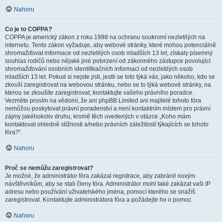
Nahoru
Co je to COPPA?
COPPA je americký zákon z roku 1998 na ochranu soukromí nezletilých na
internetu. Tento zákon vyžaduje, aby webové stránky, které mohou potenciálně
shromažďovat informace od nezletilých osob mladších 13 let, získaly písemný
souhlas rodičů nebo nějaké jiné potvrzení od zákonného zástupce povolující
shromažďování osobních identifikačních informací od nezletilých osob
mladších 13 let. Pokud si nejste jisti, jestli se toto týká vás, jako někoho, kdo se
zkouší zaregistrovat na webovou stránku, nebo se to týká webové stránky, na
kterou se zkoušíte zaregistrovat, kontaktujte vašeho právního poradce.
Vezměte prosím na vědomí, že ani phpBB Limited ani majitelé tohoto fóra
nemůžou poskytovat právní poradenství a není kontaktním místem pro právní
zájmy jakéhokoliv druhu, kromě těch uvedených v otázce „Koho mám
kontaktovat ohledně stížnosti a/nebo právních záležitostí týkajících se tohoto
fóra?“.
Nahoru
Proč se nemůžu zaregistrovat?
Je možné, že administrátor fóra zakázal registrace, aby zabránil novým
návštěvníkům, aby se stali členy fóra. Administrátor mohl také zakázat vaši IP
adresu nebo používání uživatelského jména, pomocí kterého se snažíš
zaregistrovat. Kontaktujte administrátora fóra a požádejte ho o pomoc.
Nahoru