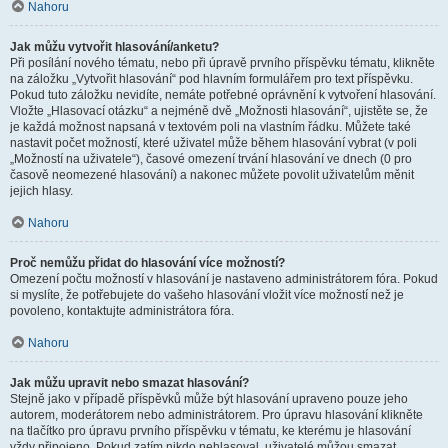
Nahoru
Jak můžu vytvořit hlasování/anketu?
Při posílání nového tématu, nebo při úpravě prvního příspěvku tématu, klikněte
na záložku „Vytvořit hlasování“ pod hlavním formulářem pro text příspěvku.
Pokud tuto záložku nevidíte, nemáte potřebné oprávnění k vytvoření hlasování.
Vložte „Hlasovací otázku“ a nejméně dvě „Možnosti hlasování“, ujistěte se, že
je každá možnost napsaná v textovém poli na vlastním řádku. Můžete také
nastavit počet možností, které uživatel může během hlasování vybrat (v poli
„Možností na uživatele“), časové omezení trvání hlasování ve dnech (0 pro
časově neomezené hlasování) a nakonec můžete povolit uživatelům měnit
jejich hlasy.
Nahoru
Proč nemůžu přidat do hlasování více možností?
Omezení počtu možností v hlasování je nastaveno administrátorem fóra. Pokud
si myslíte, že potřebujete do vašeho hlasování vložit více možností než je
povoleno, kontaktujte administrátora fóra.
Nahoru
Jak můžu upravit nebo smazat hlasování?
Stejně jako v případě příspěvků může být hlasování upraveno pouze jeho
autorem, moderátorem nebo administrátorem. Pro úpravu hlasování klikněte
na tlačítko pro úpravu prvního příspěvku v tématu, ke kterému je hlasování
vždy připojeno. Pokud zatím nikdo nehlasoval, uživatelé můžou smazat