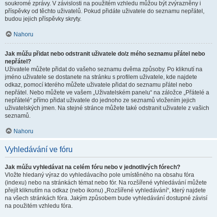
soukromé zprávy. V závislosti na použitém vzhledu můžou být zvýrazněny i
příspěvky od těchto uživatelů. Pokud přidáte uživatele do seznamu nepřátel,
budou jejich příspěvky skryty.
Nahoru
Jak můžu přidat nebo odstranit uživatele do/z mého seznamu přátel nebo
nepřátel?
Uživatele můžete přidat do vašeho seznamu dvěma způsoby. Po kliknutí na
jméno uživatele se dostanete na stránku s profilem uživatele, kde najdete
odkaz, pomocí kterého můžete uživatele přidat do seznamu přátel nebo
nepřátel. Nebo můžete ve vašem „Uživatelském panelu“ na záložce „Přátelé a
nepřátelé“ přímo přidat uživatele do jednoho ze seznamů vložením jejich
uživatelských jmen. Na stejné stránce můžete také odstranit uživatele z vašich
seznamů.
Nahoru
Vyhledávání ve fóru
Jak můžu vyhledávat na celém fóru nebo v jednotlivých fórech?
Vložte hledaný výraz do vyhledávacího pole umístěného na obsahu fóra
(indexu) nebo na stránkách témat nebo fór. Na rozšířené vyhledávání můžete
přejít kliknutím na odkaz (nebo ikonu) „Rozšířené vyhledávání“, který najdete
na všech stránkách fóra. Jakým způsobem bude vyhledávání dostupné závisí
na použitém vzhledu fóra.