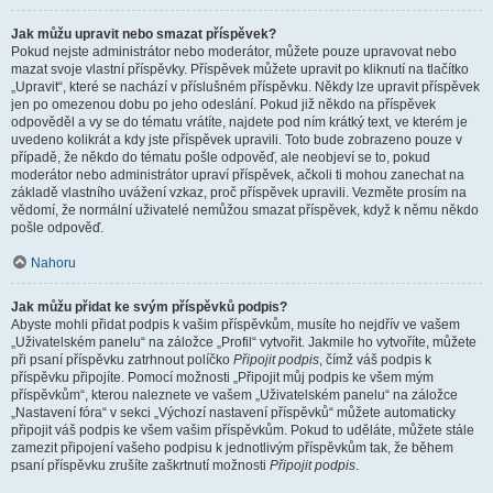
Jak můžu upravit nebo smazat příspěvek?
Pokud nejste administrátor nebo moderátor, můžete pouze upravovat nebo
mazat svoje vlastní příspěvky. Příspěvek můžete upravit po kliknutí na tlačítko
„Upravit“, které se nachází v příslušném příspěvku. Někdy lze upravit příspěvek
jen po omezenou dobu po jeho odeslání. Pokud již někdo na příspěvek
odpověděl a vy se do tématu vrátíte, najdete pod ním krátký text, ve kterém je
uvedeno kolikrát a kdy jste příspěvek upravili. Toto bude zobrazeno pouze v
případě, že někdo do tématu pošle odpověď, ale neobjeví se to, pokud
moderátor nebo administrátor upraví příspěvek, ačkoli ti mohou zanechat na
základě vlastního uvážení vzkaz, proč příspěvek upravili. Vezměte prosím na
vědomí, že normální uživatelé nemůžou smazat příspěvek, když k němu někdo
pošle odpověď.
Nahoru
Jak můžu přidat ke svým příspěvků podpis?
Abyste mohli přidat podpis k vašim příspěvkům, musíte ho nejdřív ve vašem
„Uživatelském panelu“ na záložce „Profil“ vytvořit. Jakmile ho vytvoříte, můžete
při psaní příspěvku zatrhnout políčko
Připojit podpis
, čímž váš podpis k
příspěvku připojíte. Pomocí možnosti „Připojit můj podpis ke všem mým
příspěvkům“, kterou naleznete ve vašem „Uživatelském panelu“ na záložce
„Nastavení fóra“ v sekci „Výchozí nastavení příspěvků“ můžete automaticky
připojit váš podpis ke všem vašim příspěvkům. Pokud to uděláte, můžete stále
zamezit připojení vašeho podpisu k jednotlivým příspěvkům tak, že během
psaní příspěvku zrušíte zaškrtnutí možnosti
Připojit podpis
.