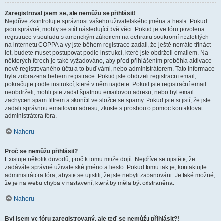
Zaregistroval jsem se, ale nemůžu se přihlásit!
Nejdříve zkontrolujte správnost vašeho uživatelského jména a hesla. Pokud
jsou správné, mohly se stát následující dvě věci. Pokud je ve fóru povolena
registrace v souladu s americkým zákonem na ochranu soukromí nezletilých
na internetu COPPA a vy jste během registrace zadali, že ještě nemáte třináct
let, budete muset postupovat podle instrukcí, které jste obdrželi emailem. Na
některých fórech je také vyžadováno, aby před přihlášením proběhla aktivace
nově registrovaného účtu a to buď vámi, nebo administrátorem. Tato informace
byla zobrazena během registrace. Pokud jste obdrželi registrační email,
pokračujte podle instrukcí, které v něm najdete. Pokud jste registrační email
neobdrželi, mohli jste zadat špatnou emailovou adresu, nebo byl email
zachycen spam filtrem a skončil ve složce se spamy. Pokud jste si jistí, že jste
zadali správnou emailovou adresu, zkuste s prosbou o pomoc kontaktovat
administrátora fóra.
Nahoru
Proč se nemůžu přihlásit?
Existuje několik důvodů, proč k tomu může dojít. Nejdříve se ujistěte, že
zadáváte správné uživatelské jméno a heslo. Pokud tomu tak je, kontaktujte
administrátora fóra, abyste se ujistili, že jste nebyli zabanováni. Je také možné,
že je na webu chyba v nastavení, která by měla být odstraněna.
Nahoru
Byl jsem ve fóru zaregistrovaný, ale teď se nemůžu přihlásit?!