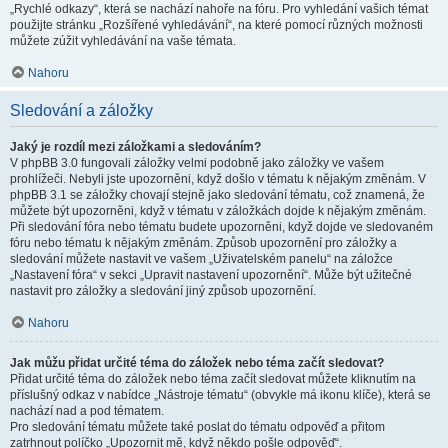
„Rychlé odkazy“, která se nachází nahoře na fóru. Pro vyhledání vašich témat
použijte stránku „Rozšířené vyhledávání“, na které pomocí různých možnosti
můžete zúžit vyhledávání na vaše témata.
Nahoru
Sledování a záložky
Jaký je rozdíl mezi záložkami a sledováním?
V phpBB 3.0 fungovali záložky velmi podobně jako záložky ve vašem
prohlížeči. Nebyli jste upozorněni, když došlo v tématu k nějakým změnám. V
phpBB 3.1 se záložky chovají stejně jako sledování tématu, což znamená, že
můžete být upozorněni, když v tématu v záložkách dojde k nějakým změnám.
Při sledování fóra nebo tématu budete upozorněni, když dojde ve sledovaném
fóru nebo tématu k nějakým změnám. Způsob upozornění pro záložky a
sledování můžete nastavit ve vašem „Uživatelském panelu“ na záložce
„Nastavení fóra“ v sekci „Upravit nastavení upozornění“. Může být užitečné
nastavit pro záložky a sledování jiný způsob upozornění.
Nahoru
Jak můžu přidat určité téma do záložek nebo téma začít sledovat?
Přidat určité téma do záložek nebo téma začít sledovat můžete kliknutím na
příslušný odkaz v nabídce „Nástroje tématu“ (obvykle má ikonu klíče), která se
nachází nad a pod tématem.
Pro sledování tématu můžete také poslat do tématu odpověď a přitom
zatrhnout políčko „Upozornit mě, když někdo pošle odpověď“.