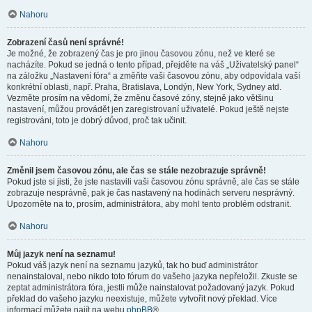
Nahoru
Zobrazení časů není správné!
Je možné, že zobrazený čas je pro jinou časovou zónu, než ve které se
nacházíte. Pokud se jedná o tento případ, přejděte na váš „Uživatelský panel“
na záložku „Nastavení fóra“ a změňte vaši časovou zónu, aby odpovídala vaší
konkrétní oblasti, např. Praha, Bratislava, Londýn, New York, Sydney atd.
Vezměte prosím na vědomí, že změnu časové zóny, stejně jako většinu
nastavení, můžou provádět jen zaregistrovaní uživatelé. Pokud ještě nejste
registrováni, toto je dobrý důvod, proč tak učinit.
Nahoru
Změnil jsem časovou zónu, ale čas se stále nezobrazuje správně!
Pokud jste si jisti, že jste nastavili vaši časovou zónu správně, ale čas se stále
zobrazuje nesprávně, pak je čas nastavený na hodinách serveru nesprávný.
Upozorněte na to, prosím, administrátora, aby mohl tento problém odstranit.
Nahoru
Můj jazyk není na seznamu!
Pokud váš jazyk není na seznamu jazyků, tak ho buď administrátor
nenainstaloval, nebo nikdo toto fórum do vašeho jazyka nepřeložil. Zkuste se
zeptat administrátora fóra, jestli může nainstalovat požadovaný jazyk. Pokud
překlad do vašeho jazyku neexistuje, můžete vytvořit nový překlad. Více
informací můžete najít na webu
phpBB
®.