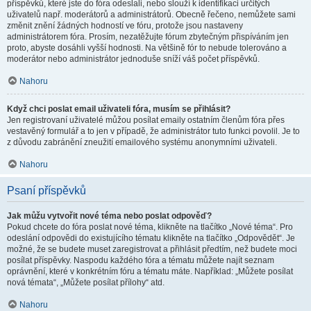
příspěvků, které jste do fóra odeslali, nebo slouží k identifikaci určitých
uživatelů např. moderátorů a administrátorů. Obecně řečeno, nemůžete sami
změnit znění žádných hodností ve fóru, protože jsou nastaveny
administrátorem fóra. Prosím, nezatěžujte fórum zbytečným přispíváním jen
proto, abyste dosáhli vyšší hodnosti. Na většině fór to nebude tolerováno a
moderátor nebo administrátor jednoduše sníží váš počet příspěvků.
Nahoru
Když chci poslat email uživateli fóra, musím se přihlásit?
Jen registrovaní uživatelé můžou posílat emaily ostatním členům fóra přes
vestavěný formulář a to jen v případě, že administrátor tuto funkci povolil. Je to
z důvodu zabránění zneužití emailového systému anonymními uživateli.
Nahoru
Psaní příspěvků
Jak můžu vytvořit nové téma nebo poslat odpověď?
Pokud chcete do fóra poslat nové téma, klikněte na tlačítko „Nové téma“. Pro
odeslání odpovědi do existujícího tématu klikněte na tlačítko „Odpovědět“. Je
možné, že se budete muset zaregistrovat a přihlásit předtím, než budete moci
posílat příspěvky. Naspodu každého fóra a tématu můžete najít seznam
oprávnění, které v konkrétním fóru a tématu máte. Například: „Můžete posílat
nová témata“, „Můžete posílat přílohy“ atd.
Nahoru