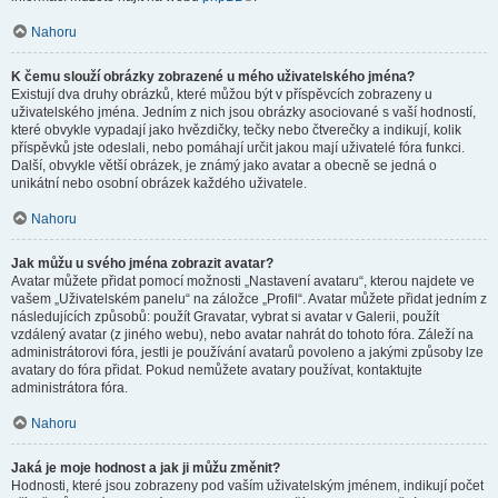
Nahoru
K čemu slouží obrázky zobrazené u mého uživatelského jména?
Existují dva druhy obrázků, které můžou být v příspěvcích zobrazeny u
uživatelského jména. Jedním z nich jsou obrázky asociované s vaší hodností,
které obvykle vypadají jako hvězdičky, tečky nebo čtverečky a indikují, kolik
příspěvků jste odeslali, nebo pomáhají určit jakou mají uživatelé fóra funkci.
Další, obvykle větší obrázek, je známý jako avatar a obecně se jedná o
unikátní nebo osobní obrázek každého uživatele.
Nahoru
Jak můžu u svého jména zobrazit avatar?
Avatar můžete přidat pomocí možnosti „Nastavení avataru“, kterou najdete ve
vašem „Uživatelském panelu“ na záložce „Profil“. Avatar můžete přidat jedním z
následujících způsobů: použít Gravatar, vybrat si avatar v Galerii, použít
vzdálený avatar (z jiného webu), nebo avatar nahrát do tohoto fóra. Záleží na
administrátorovi fóra, jestli je používání avatarů povoleno a jakými způsoby lze
avatary do fóra přidat. Pokud nemůžete avatary používat, kontaktujte
administrátora fóra.
Nahoru
Jaká je moje hodnost a jak ji můžu změnit?
Hodnosti, které jsou zobrazeny pod vaším uživatelským jménem, indikují počet