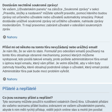
Dostávám nechtěné soukromé zprávy!
Ve vašem „Uživatelském panelu“ na záložce „Soukromé zprávy“ v sekci
„Pravidla, složky a nastavení“ můžete vytvořit pravidlo, pomocí kterého budou
zprávy od určeného uživatele nebo uživatelů automaticky smazány. Pokud
dostáváte urážlivé soukromé zprávy od určitého uživatele, nahlaste zprávy
moderátorům. Ti mají pravomoc zabránit uživateli v odesílání soukromých
zpráv.
Nahoru
Přišel mi od někoho na tomto fóru nevyžádaný nebo urážlivý email!
Je nám líto, že se vám to stalo. Formulář pro odesílání emailů používaný na
tomto fóru obsahuje obranné mechanismy, pomocí kterých můžeme
vystopovat, kdo posílá takové emaily, proto pošlete administrátorovi fóra email
s úplnou kopií emailu, který vám přišel. Je velmi důležité, aby v něm byly
zahrnuty hlavičky, které obsahují podrobné údaje o uživateli, který email poslal.
Administrátor fóra pak bude moci problém vyřešit.
Nahoru
Přátelé a nepřátelé
Co jsou seznamy přátel a nepřátel?
Tyto seznamy můžete použít k rozdělení ostatních členů fóra. Uživatelé přidáni
do vašeho seznamu přátel budou zobrazeni ve vašem uživatelském panelu,
abyste k nim měli rychlý přístup, viděli jejich online stav a mohli jim posílat