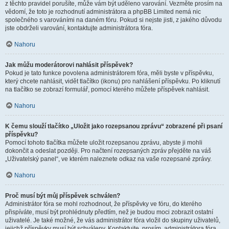
z těchto pravidel porušíte, může vám být uděleno varování. Vezměte prosím na
vědomí, že toto je rozhodnutí administrátora a phpBB Limited nemá nic
společného s varováními na daném fóru. Pokud si nejste jisti, z jakého důvodu
jste obdrželi varování, kontaktujte administrátora fóra.
Nahoru
Jak můžu moderátorovi nahlásit příspěvek?
Pokud je tato funkce povolena administrátorem fóra, měli byste v příspěvku,
který chcete nahlásit, vidět tlačítko (ikonu) pro nahlášení příspěvku. Po kliknutí
na tlačítko se zobrazí formulář, pomocí kterého můžete příspěvek nahlásit.
Nahoru
K čemu slouží tlačítko „Uložit jako rozepsanou zprávu“ zobrazené při psaní
příspěvku?
Pomocí tohoto tlačítka můžete uložit rozepsanou zprávu, abyste ji mohli
dokončit a odeslat později. Pro načtení rozepsaných zpráv přejděte na váš
„Uživatelský panel“, ve kterém naleznete odkaz na vaše rozepsané zprávy.
Nahoru
Proč musí být můj příspěvek schválen?
Administrátor fóra se mohl rozhodnout, že příspěvky ve fóru, do kterého
přispíváte, musí být prohlédnuty předtím, než je budou moci zobrazit ostatní
uživatelé. Je také možné, že vás administrátor fóra vložil do skupiny uživatelů,
jejichž příspěvky musí být schváleny. Kontaktujte, prosím, administrátora fóra