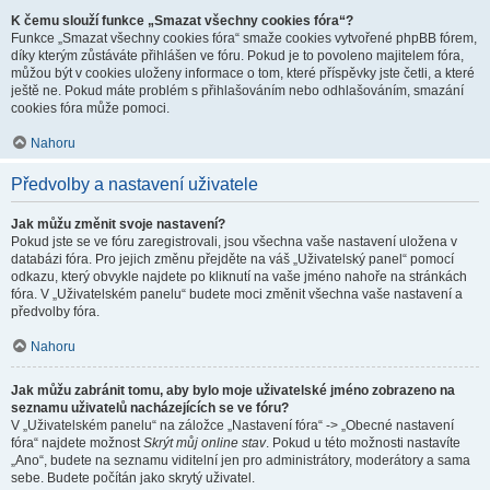
K čemu slouží funkce „Smazat všechny cookies fóra“?
Funkce „Smazat všechny cookies fóra“ smaže cookies vytvořené phpBB fórem,
díky kterým zůstáváte přihlášen ve fóru. Pokud je to povoleno majitelem fóra,
můžou být v cookies uloženy informace o tom, které příspěvky jste četli, a které
ještě ne. Pokud máte problém s přihlašováním nebo odhlašováním, smazání
cookies fóra může pomoci.
Nahoru
Předvolby a nastavení uživatele
Jak můžu změnit svoje nastavení?
Pokud jste se ve fóru zaregistrovali, jsou všechna vaše nastavení uložena v
databázi fóra. Pro jejich změnu přejděte na váš „Uživatelský panel“ pomocí
odkazu, který obvykle najdete po kliknutí na vaše jméno nahoře na stránkách
fóra. V „Uživatelském panelu“ budete moci změnit všechna vaše nastavení a
předvolby fóra.
Nahoru
Jak můžu zabránit tomu, aby bylo moje uživatelské jméno zobrazeno na
seznamu uživatelů nacházejících se ve fóru?
V „Uživatelském panelu“ na záložce „Nastavení fóra“ -> „Obecné nastavení
fóra“ najdete možnost
Skrýt můj online stav
. Pokud u této možnosti nastavíte
„Ano“, budete na seznamu viditelní jen pro administrátory, moderátory a sama
sebe. Budete počítán jako skrytý uživatel.