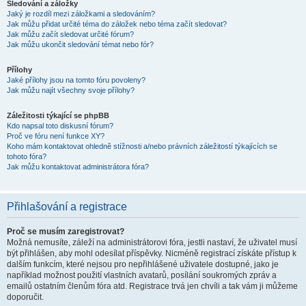
Sledování a záložky
Jaký je rozdíl mezi záložkami a sledováním?
Jak můžu přidat určité téma do záložek nebo téma začít sledovat?
Jak můžu začít sledovat určité fórum?
Jak můžu ukončit sledování témat nebo fór?
Přílohy
Jaké přílohy jsou na tomto fóru povoleny?
Jak můžu najít všechny svoje přílohy?
Záležitosti týkající se phpBB
Kdo napsal toto diskusní fórum?
Proč ve fóru není funkce XY?
Koho mám kontaktovat ohledně stížnosti a/nebo právních záležitostí týkajících se
tohoto fóra?
Jak můžu kontaktovat administrátora fóra?
Přihlašování a registrace
Proč se musím zaregistrovat?
Možná nemusíte, záleží na administrátorovi fóra, jestli nastaví, že uživatel musí
být přihlášen, aby mohl odesílat příspěvky. Nicméně registrací získáte přístup k
dalším funkcím, které nejsou pro nepřihlášené uživatele dostupné, jako je
například možnost použití vlastních avatarů, posílání soukromých zpráv a
emailů ostatním členům fóra atd. Registrace trvá jen chvíli a tak vám ji můžeme
doporučit.