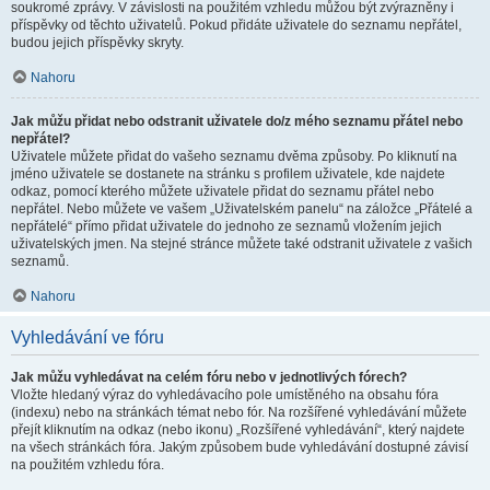
soukromé zprávy. V závislosti na použitém vzhledu můžou být zvýrazněny i
příspěvky od těchto uživatelů. Pokud přidáte uživatele do seznamu nepřátel,
budou jejich příspěvky skryty.
Nahoru
Jak můžu přidat nebo odstranit uživatele do/z mého seznamu přátel nebo
nepřátel?
Uživatele můžete přidat do vašeho seznamu dvěma způsoby. Po kliknutí na
jméno uživatele se dostanete na stránku s profilem uživatele, kde najdete
odkaz, pomocí kterého můžete uživatele přidat do seznamu přátel nebo
nepřátel. Nebo můžete ve vašem „Uživatelském panelu“ na záložce „Přátelé a
nepřátelé“ přímo přidat uživatele do jednoho ze seznamů vložením jejich
uživatelských jmen. Na stejné stránce můžete také odstranit uživatele z vašich
seznamů.
Nahoru
Vyhledávání ve fóru
Jak můžu vyhledávat na celém fóru nebo v jednotlivých fórech?
Vložte hledaný výraz do vyhledávacího pole umístěného na obsahu fóra
(indexu) nebo na stránkách témat nebo fór. Na rozšířené vyhledávání můžete
přejít kliknutím na odkaz (nebo ikonu) „Rozšířené vyhledávání“, který najdete
na všech stránkách fóra. Jakým způsobem bude vyhledávání dostupné závisí
na použitém vzhledu fóra.