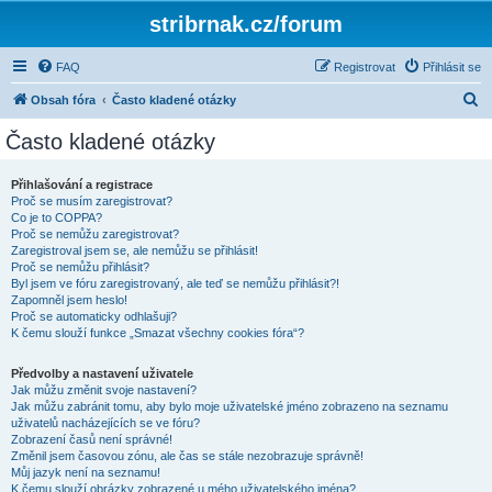
stribrnak.cz/forum
FAQ
Registrovat
Přihlásit se
H
Obsah fóra
Často kladené otázky
l
Často kladené otázky
e
d
Přihlašování a registrace
Proč se musím zaregistrovat?
a
Co je to COPPA?
t
Proč se nemůžu zaregistrovat?
Zaregistroval jsem se, ale nemůžu se přihlásit!
Proč se nemůžu přihlásit?
Byl jsem ve fóru zaregistrovaný, ale teď se nemůžu přihlásit?!
Zapomněl jsem heslo!
Proč se automaticky odhlašuji?
K čemu slouží funkce „Smazat všechny cookies fóra“?
Předvolby a nastavení uživatele
Jak můžu změnit svoje nastavení?
Jak můžu zabránit tomu, aby bylo moje uživatelské jméno zobrazeno na seznamu
uživatelů nacházejících se ve fóru?
Zobrazení časů není správné!
Změnil jsem časovou zónu, ale čas se stále nezobrazuje správně!
Můj jazyk není na seznamu!
K čemu slouží obrázky zobrazené u mého uživatelského jména?