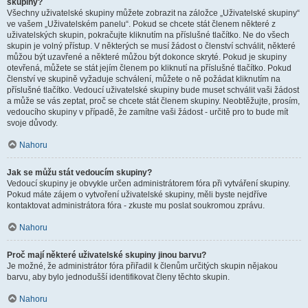
skupiny?
Všechny uživatelské skupiny můžete zobrazit na záložce „Uživatelské skupiny“
ve vašem „Uživatelském panelu“. Pokud se chcete stát členem některé z
uživatelských skupin, pokračujte kliknutím na příslušné tlačítko. Ne do všech
skupin je volný přístup. V některých se musí žádost o členství schválit, některé
můžou být uzavřené a některé můžou být dokonce skryté. Pokud je skupiny
otevřená, můžete se stát jejím členem po kliknutí na příslušné tlačítko. Pokud
členství ve skupině vyžaduje schválení, můžete o ně požádat kliknutím na
příslušné tlačítko. Vedoucí uživatelské skupiny bude muset schválit vaši žádost
a může se vás zeptat, proč se chcete stát členem skupiny. Neobtěžujte, prosím,
vedoucího skupiny v případě, že zamítne vaši žádost - určitě pro to bude mít
svoje důvody.
Nahoru
Jak se můžu stát vedoucím skupiny?
Vedoucí skupiny je obvykle určen administrátorem fóra při vytváření skupiny.
Pokud máte zájem o vytvoření uživatelské skupiny, měli byste nejdříve
kontaktovat administrátora fóra - zkuste mu poslat soukromou zprávu.
Nahoru
Proč mají některé uživatelské skupiny jinou barvu?
Je možné, že administrátor fóra přiřadil k členům určitých skupin nějakou
barvu, aby bylo jednodušší identifikovat členy těchto skupin.
Nahoru