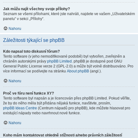
Jak můžu najít všechny svoje přílohy?
Seznam se všemi přílohami, které jste nahráli, najdete ve vašem „Uživatelském
panelu“ v sekci „Přílohy“.
Nahoru
Záležitosti týkající se phpBB
Kdo napsal toto diskusní fórum?
Tento software (v jeho nemodifikované podobě) byl vytvořen, zveřejněn a
chráněn autorskými právy
phpBB Limited
. phpBB je dostupné pod GNU
General Public License verze 2 (GPL-2.0) a může být volně distribuováno. Pro
více informací se podívejte na stránku
About phpBB
(angl.).
Nahoru
Proč ve fóru není funkce XY?
Tento software byl napsán a je licencován přes phpBB Limited. Pokud věříte,
že by do něho měla být přidána nějaká funkce, navštivte, prosím,
phpBB Ideas Centre
(Centrum nápadů pro phpBB), kde můžete hlasovat pro
existující nápady nebo navrhnout nové funkce.
Nahoru
Koho mám kontaktovat ohledně stížnosti a/nebo právních záležitostí