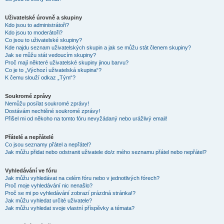
Uživatelské úrovně a skupiny
Kdo jsou to administrátoři?
Kdo jsou to moderátoři?
Co jsou to uživatelské skupiny?
Kde najdu seznam uživatelských skupin a jak se můžu stát členem skupiny?
Jak se můžu stát vedoucím skupiny?
Proč mají některé uživatelské skupiny jinou barvu?
Co je to „Výchozí uživatelská skupina“?
K čemu slouží odkaz „Tým“?
Soukromé zprávy
Nemůžu posílat soukromé zprávy!
Dostávám nechtěné soukromé zprávy!
Přišel mi od někoho na tomto fóru nevyžádaný nebo urážlivý email!
Přátelé a nepřátelé
Co jsou seznamy přátel a nepřátel?
Jak můžu přidat nebo odstranit uživatele do/z mého seznamu přátel nebo nepřátel?
Vyhledávání ve fóru
Jak můžu vyhledávat na celém fóru nebo v jednotlivých fórech?
Proč moje vyhledávání nic nenašlo?
Proč se mi po vyhledávání zobrazí prázdná stránka!?
Jak můžu vyhledat určité uživatele?
Jak můžu vyhledat svoje vlastní příspěvky a témata?