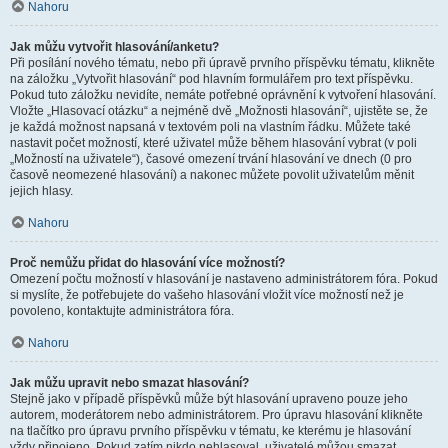
Nahoru
Jak můžu vytvořit hlasování/anketu?
Při posílání nového tématu, nebo při úpravě prvního příspěvku tématu, klikněte
na záložku „Vytvořit hlasování“ pod hlavním formulářem pro text příspěvku.
Pokud tuto záložku nevidíte, nemáte potřebné oprávnění k vytvoření hlasování.
Vložte „Hlasovací otázku“ a nejméně dvě „Možnosti hlasování“, ujistěte se, že
je každá možnost napsaná v textovém poli na vlastním řádku. Můžete také
nastavit počet možností, které uživatel může během hlasování vybrat (v poli
„Možností na uživatele“), časové omezení trvání hlasování ve dnech (0 pro
časově neomezené hlasování) a nakonec můžete povolit uživatelům měnit
jejich hlasy.
Nahoru
Proč nemůžu přidat do hlasování více možností?
Omezení počtu možností v hlasování je nastaveno administrátorem fóra. Pokud
si myslíte, že potřebujete do vašeho hlasování vložit více možností než je
povoleno, kontaktujte administrátora fóra.
Nahoru
Jak můžu upravit nebo smazat hlasování?
Stejně jako v případě příspěvků může být hlasování upraveno pouze jeho
autorem, moderátorem nebo administrátorem. Pro úpravu hlasování klikněte
na tlačítko pro úpravu prvního příspěvku v tématu, ke kterému je hlasování
vždy připojeno. Pokud zatím nikdo nehlasoval, uživatelé můžou smazat