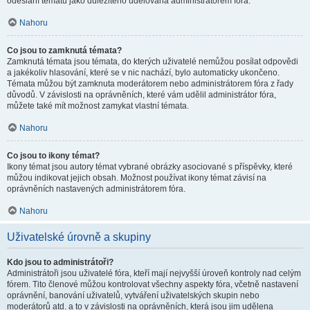
odeslání tématu jako důležitého udělována administrátorem fóra.
Nahoru
Co jsou to zamknutá témata?
Zamknutá témata jsou témata, do kterých uživatelé nemůžou posílat odpovědi
a jakékoliv hlasování, které se v nic nachází, bylo automaticky ukončeno.
Témata můžou být zamknuta moderátorem nebo administrátorem fóra z řady
důvodů. V závislosti na oprávněních, které vám udělil administrátor fóra,
můžete také mít možnost zamykat vlastní témata.
Nahoru
Co jsou to ikony témat?
Ikony témat jsou autory témat vybrané obrázky asociované s příspěvky, které
můžou indikovat jejich obsah. Možnost používat ikony témat závisí na
oprávněních nastavených administrátorem fóra.
Nahoru
Uživatelské úrovně a skupiny
Kdo jsou to administrátoři?
Administrátoři jsou uživatelé fóra, kteří mají nejvyšší úroveň kontroly nad celým
fórem. Tito členové můžou kontrolovat všechny aspekty fóra, včetně nastavení
oprávnění, banování uživatelů, vytváření uživatelských skupin nebo
moderátorů atd. a to v závislosti na oprávněních, která jsou jim udělena