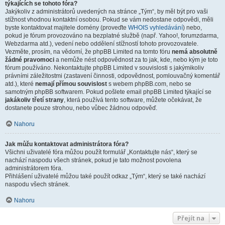
týkajících se tohoto fóra?
Jakýkoliv z administrátorů uvedených na stránce „Tým“, by měl být pro vaši
stížnost vhodnou kontaktní osobou. Pokud se vám nedostane odpovědi, měli
byste kontaktovat majitele domény (proveďte
WHOIS vyhledávání
) nebo,
pokud je fórum provozováno na bezplatné službě (např. Yahoo!, forumzdarma,
Webzdarma atd.), vedení nebo oddělení stížností tohoto provozovatele.
Vezměte, prosím, na vědomí, že phpBB Limited na tomto fóru
nemá absolutně
žádné pravomoci
a nemůže nést odpovědnost za to jak, kde, nebo kým je toto
fórum používáno. Nekontaktujte phpBB Limited v souvislosti s jakýmikoliv
právními záležitostmi (zastavení činnosti, odpovědnost, pomlouvačný komentář
atd.), které
nemají přímou souvislost
s webem phpBB.com, nebo se
samotným phpBB softwarem. Pokud pošlete email phpBB Limited týkající se
jakákoliv třetí strany
, která používá tento software, můžete očekávat, že
dostanete pouze strohou, nebo vůbec žádnou odpověď.
Nahoru
Jak můžu kontaktovat administrátora fóra?
Všichni uživatelé fóra můžou použít formulář „Kontaktujte nás“, který se
nachází naspodu všech stránek, pokud je tato možnost povolena
administrátorem fóra.
Přihlášení uživatelé můžou také použít odkaz „Tým“, který se také nachází
naspodu všech stránek.
Nahoru
Přejít na