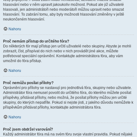
hlasování nebo v něm upravit jakoukoliv možnost. Pokud ale již uživatelé
hlasovali, jen administrátoři nebo moderátoři můžou upravit nebo smazat
hlasování. To zabrání tomu, aby byly možnosti hlasování změněny v ještě
neukončeném hlasování.
Nahoru
Proč nemám přístup do určitého fóra?
Do některých fór mají přístup jen určití uživatelé nebo skupiny. Abyste je mohli
zobrazit, číst, přispívat do nich nebo v nich provádět jiné akce, můžete
potřebovat speciální oprávnění. Kontaktujte administrátora fóra, aby vám
umožnil do fóra přístup.
Nahoru
Proč nemůžu posílat přílohy?
Oprávnění pro přílohy se nastavují pro jednotlivá fóra, skupiny nebo uživatele.
Administrátor fóra nemusel povolit do určitého fóra, do kterého můžete posílat
příspěvky, přidávat přílohy, nebo možná, že posílat přílohy můžou jen určité
skupiny, do kterých nepatříte. Pokud si nejste jisti, z jakého důvodu nemůžete k
příspěvkům přidávat přílohy, kontaktujte administrátora fóra.
Nahoru
Proč jsem obdržel varování?
Každý administrátor fóra má na svém fóru svoje vlastní pravidla. Pokud nějaké