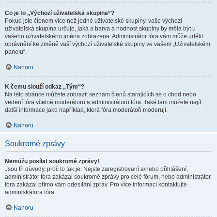
Co je to „Výchozí uživatelská skupina“?
Pokud jste členem více než jedné uživatelské skupiny, vaše výchozí
uživatelská skupina určuje, jaká a barva a hodnost skupiny by měla být u
vašeho uživatelského jména zobrazena. Administrátor fóra vám může udělit
oprávnění ke změně vaší výchozí uživatelské skupiny ve vašem „Uživatelském
panelu“.
Nahoru
K čemu slouží odkaz „Tým“?
Na této stránce můžete zobrazit seznam členů starajících se o chod nebo
vedení fóra včetně moderátorů a administrátorů fóra. Také tam můžete najít
další informace jako například, která fóra moderátoři moderují.
Nahoru
Soukromé zprávy
Nemůžu posílat soukromé zprávy!
Jsou tři důvody, proč to tak je. Nejste zaregistrovaní a/nebo přihlášení,
administrátor fóra zakázal soukromé zprávy pro celé fórum, nebo administrátor
fóra zakázal přímo vám odesílání zpráv. Pro více informací kontaktujte
administrátora fóra.
Nahoru