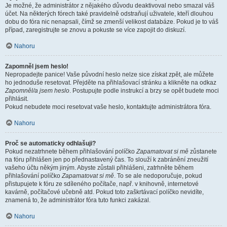
Je možné, že administrátor z nějakého důvodu deaktivoval nebo smazal váš
účet. Na některých fórech také pravidelně odstraňují uživatele, kteří dlouhou
dobu do fóra nic nenapsali, čímž se zmenší velikost databáze. Pokud je to váš
případ, zaregistrujte se znovu a pokuste se více zapojit do diskuzí.
Nahoru
Zapomněl jsem heslo!
Nepropadejte panice! Vaše původní heslo nelze sice získat zpět, ale můžete
ho jednoduše resetovat. Přejděte na přihlašovací stránku a klikněte na odkaz
Zapomněl/a jsem heslo
. Postupujte podle instrukcí a brzy se opět budete moci
přihlásit.
Pokud nebudete moci resetovat vaše heslo, kontaktujte administrátora fóra.
Nahoru
Proč se automaticky odhlašuji?
Pokud nezatrhnete během přihlašování políčko
Zapamatovat si mě
zůstanete
na fóru přihlášen jen po přednastavený čas. To slouží k zabránění zneužití
vašeho účtu někým jiným. Abyste zůstali přihlášeni, zatrhněte během
přihlašování políčko
Zapamatovat si mě
. To se ale nedoporučuje, pokud
přistupujete k fóru ze sdíleného počítače, např. v knihovně, internetové
kavárně, počítačové učebně atd. Pokud toto zaškrtávací políčko nevidíte,
znamená to, že administrátor fóra tuto funkci zakázal.
Nahoru