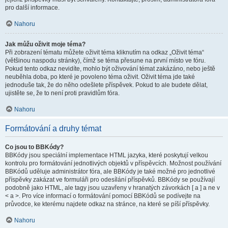
pro další informace.
Nahoru
Jak můžu oživit moje téma?
Při zobrazení tématu můžete oživit téma kliknutím na odkaz „Oživit téma“
(většinou naspodu stránky), čímž se téma přesune na první místo ve fóru.
Pokud tento odkaz nevidíte, mohlo být oživování témat zakázáno, nebo ještě
neuběhla doba, po které je povoleno téma oživit. Oživit téma jde také
jednoduše tak, že do něho odešlete příspěvek. Pokud to ale budete dělat,
ujistěte se, že to není proti pravidlům fóra.
Nahoru
Formátování a druhy témat
Co jsou to BBKódy?
BBKódy jsou speciální implementace HTML jazyka, které poskytují velkou
kontrolu pro formátování jednotlivých objektů v příspěvcích. Možnost používání
BBKódů uděluje administrátor fóra, ale BBKódy je také možné pro jednotlivé
příspěvky zakázat ve formuláři pro odesílání příspěvků. BBKódy se používají
podobně jako HTML, ale tagy jsou uzavřeny v hranatých závorkách [ a ] a ne v
< a >. Pro více informací o formátování pomocí BBKódů se podívejte na
průvodce, ke kterému najdete odkaz na stránce, na které se píší příspěvky.
Nahoru