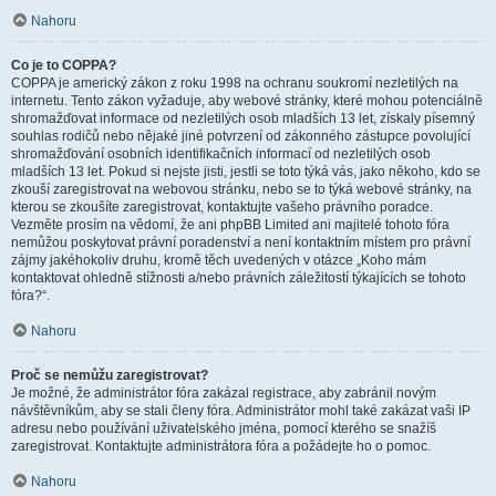
Nahoru
Co je to COPPA?
COPPA je americký zákon z roku 1998 na ochranu soukromí nezletilých na
internetu. Tento zákon vyžaduje, aby webové stránky, které mohou potenciálně
shromažďovat informace od nezletilých osob mladších 13 let, získaly písemný
souhlas rodičů nebo nějaké jiné potvrzení od zákonného zástupce povolující
shromažďování osobních identifikačních informací od nezletilých osob
mladších 13 let. Pokud si nejste jisti, jestli se toto týká vás, jako někoho, kdo se
zkouší zaregistrovat na webovou stránku, nebo se to týká webové stránky, na
kterou se zkoušíte zaregistrovat, kontaktujte vašeho právního poradce.
Vezměte prosím na vědomí, že ani phpBB Limited ani majitelé tohoto fóra
nemůžou poskytovat právní poradenství a není kontaktním místem pro právní
zájmy jakéhokoliv druhu, kromě těch uvedených v otázce „Koho mám
kontaktovat ohledně stížnosti a/nebo právních záležitostí týkajících se tohoto
fóra?“.
Nahoru
Proč se nemůžu zaregistrovat?
Je možné, že administrátor fóra zakázal registrace, aby zabránil novým
návštěvníkům, aby se stali členy fóra. Administrátor mohl také zakázat vaši IP
adresu nebo používání uživatelského jména, pomocí kterého se snažíš
zaregistrovat. Kontaktujte administrátora fóra a požádejte ho o pomoc.
Nahoru