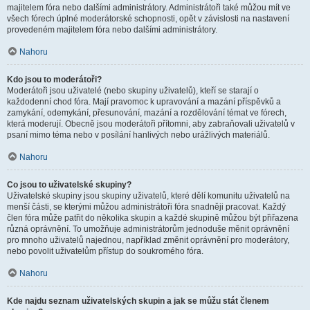
majitelem fóra nebo dalšími administrátory. Administrátoři také můžou mít ve
všech fórech úplné moderátorské schopnosti, opět v závislosti na nastavení
provedeném majitelem fóra nebo dalšími administrátory.
Nahoru
Kdo jsou to moderátoři?
Moderátoři jsou uživatelé (nebo skupiny uživatelů), kteří se starají o
každodenní chod fóra. Mají pravomoc k upravování a mazání příspěvků a
zamykání, odemykání, přesunování, mazání a rozdělování témat ve fórech,
která moderují. Obecně jsou moderátoři přítomni, aby zabraňovali uživatelů v
psaní mimo téma nebo v posílání hanlivých nebo urážlivých materiálů.
Nahoru
Co jsou to uživatelské skupiny?
Uživatelské skupiny jsou skupiny uživatelů, které dělí komunitu uživatelů na
menší části, se kterými můžou administrátoři fóra snadněji pracovat. Každý
člen fóra může patřit do několika skupin a každé skupině můžou být přiřazena
různá oprávnění. To umožňuje administrátorům jednoduše měnit oprávnění
pro mnoho uživatelů najednou, například změnit oprávnění pro moderátory,
nebo povolit uživatelům přístup do soukromého fóra.
Nahoru
Kde najdu seznam uživatelských skupin a jak se můžu stát členem