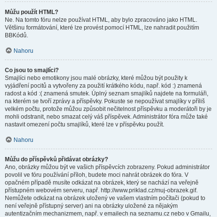
Můžu použít HTML?
Ne. Na tomto fóru nelze používat HTML, aby bylo zpracováno jako HTML.
Většinu formátování, které lze provést pomocí HTML, lze nahradit použitím
BBKódů.
Nahoru
Co jsou to smajlíci?
Smajlíci nebo emotikony jsou malé obrázky, které můžou být použity k
vyjádření pocitů a vytvořeny za použití krátkého kódu, např. kód :) znamená
radost a kód :( znamená smutek. Úplný seznam smajlíků najdete na formuláři,
na kterém se tvoří zprávy a příspěvky. Pokuste se nepoužívat smajlíky v příliš
velkém počtu, protože můžou způsobit nečitelnost příspěvku a moderátoři by je
mohli odstranit, nebo smazat celý váš příspěvek. Administrátor fóra může také
nastavit omezení počtu smajlíků, které lze v příspěvku použít.
Nahoru
Můžu do příspěvků přidávat obrázky?
Ano, obrázky můžou být ve vašich příspěvcích zobrazeny. Pokud administrátor
povolil ve fóru používání příloh, budete moci nahrát obrázek do fóra. V
opačném případě musíte odkázat na obrázek, který se nachází na veřejně
přístupném webovém serveru, např. http://www.priklad.cz/muj-obrazek.gif.
Nemůžete odkázat na obrázek uložený ve vašem vlastním počítači (pokud to
není veřejně přístupný server) ani na obrázky uložené za nějakým
autentizačním mechanizmem, např. v emailech na seznamu.cz nebo v Gmailu,