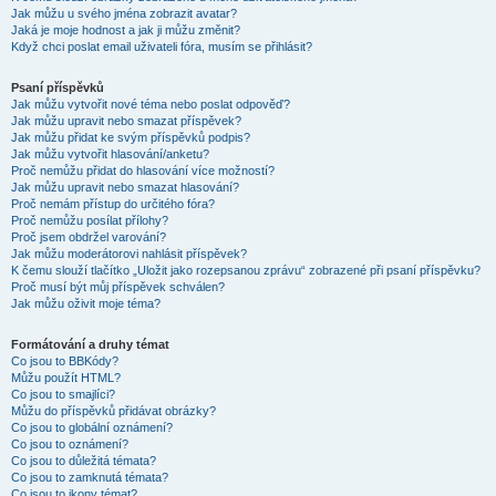
Jak můžu u svého jména zobrazit avatar?
Jaká je moje hodnost a jak ji můžu změnit?
Když chci poslat email uživateli fóra, musím se přihlásit?
Psaní příspěvků
Jak můžu vytvořit nové téma nebo poslat odpověď?
Jak můžu upravit nebo smazat příspěvek?
Jak můžu přidat ke svým příspěvků podpis?
Jak můžu vytvořit hlasování/anketu?
Proč nemůžu přidat do hlasování více možností?
Jak můžu upravit nebo smazat hlasování?
Proč nemám přístup do určitého fóra?
Proč nemůžu posílat přílohy?
Proč jsem obdržel varování?
Jak můžu moderátorovi nahlásit příspěvek?
K čemu slouží tlačítko „Uložit jako rozepsanou zprávu“ zobrazené při psaní příspěvku?
Proč musí být můj příspěvek schválen?
Jak můžu oživit moje téma?
Formátování a druhy témat
Co jsou to BBKódy?
Můžu použít HTML?
Co jsou to smajlíci?
Můžu do příspěvků přidávat obrázky?
Co jsou to globální oznámení?
Co jsou to oznámení?
Co jsou to důležitá témata?
Co jsou to zamknutá témata?
Co jsou to ikony témat?