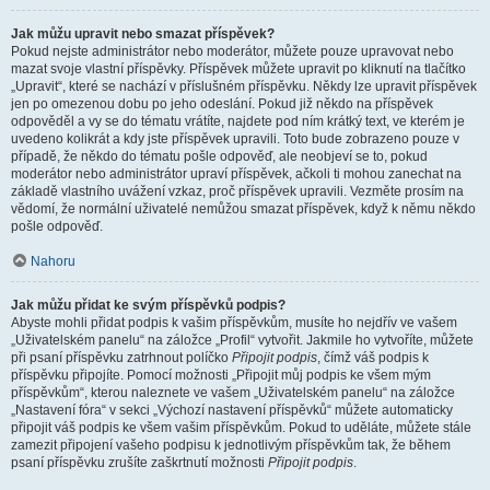
Jak můžu upravit nebo smazat příspěvek?
Pokud nejste administrátor nebo moderátor, můžete pouze upravovat nebo
mazat svoje vlastní příspěvky. Příspěvek můžete upravit po kliknutí na tlačítko
„Upravit“, které se nachází v příslušném příspěvku. Někdy lze upravit příspěvek
jen po omezenou dobu po jeho odeslání. Pokud již někdo na příspěvek
odpověděl a vy se do tématu vrátíte, najdete pod ním krátký text, ve kterém je
uvedeno kolikrát a kdy jste příspěvek upravili. Toto bude zobrazeno pouze v
případě, že někdo do tématu pošle odpověď, ale neobjeví se to, pokud
moderátor nebo administrátor upraví příspěvek, ačkoli ti mohou zanechat na
základě vlastního uvážení vzkaz, proč příspěvek upravili. Vezměte prosím na
vědomí, že normální uživatelé nemůžou smazat příspěvek, když k němu někdo
pošle odpověď.
Nahoru
Jak můžu přidat ke svým příspěvků podpis?
Abyste mohli přidat podpis k vašim příspěvkům, musíte ho nejdřív ve vašem
„Uživatelském panelu“ na záložce „Profil“ vytvořit. Jakmile ho vytvoříte, můžete
při psaní příspěvku zatrhnout políčko
Připojit podpis
, čímž váš podpis k
příspěvku připojíte. Pomocí možnosti „Připojit můj podpis ke všem mým
příspěvkům“, kterou naleznete ve vašem „Uživatelském panelu“ na záložce
„Nastavení fóra“ v sekci „Výchozí nastavení příspěvků“ můžete automaticky
připojit váš podpis ke všem vašim příspěvkům. Pokud to uděláte, můžete stále
zamezit připojení vašeho podpisu k jednotlivým příspěvkům tak, že během
psaní příspěvku zrušíte zaškrtnutí možnosti
Připojit podpis
.