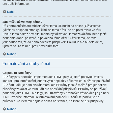
pro další informace.
Nahoru
Jak můžu oživit moje téma?
Při zobrazení tématu můžete oživit téma kliknutím na odkaz „Oživit téma“
(většinou naspodu stránky), čímž se téma přesune na první místo ve fóru.
Pokud tento odkaz nevidíte, mohlo být oživování témat zakázáno, nebo ještě
neuběhla doba, po které je povoleno téma oživit. Oživit téma jde také
jednoduše tak, že do něho odešlete příspěvek. Pokud to ale budete dělat,
ujistěte se, že to není proti pravidlům fóra.
Nahoru
Formátování a druhy témat
Co jsou to BBKódy?
BBKódy jsou speciální implementace HTML jazyka, které poskytují velkou
kontrolu pro formátování jednotlivých objektů v příspěvcích. Možnost používání
BBKódů uděluje administrátor fóra, ale BBKódy je také možné pro jednotlivé
příspěvky zakázat ve formuláři pro odesílání příspěvků. BBKódy se používají
podobně jako HTML, ale tagy jsou uzavřeny v hranatých závorkách [ a ] a ne v
< a >. Pro více informací o formátování pomocí BBKódů se podívejte na
průvodce, ke kterému najdete odkaz na stránce, na které se píší příspěvky.
Nahoru