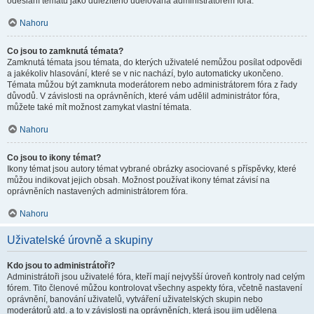
odeslání tématu jako důležitého udělována administrátorem fóra.
Nahoru
Co jsou to zamknutá témata?
Zamknutá témata jsou témata, do kterých uživatelé nemůžou posílat odpovědi
a jakékoliv hlasování, které se v nic nachází, bylo automaticky ukončeno.
Témata můžou být zamknuta moderátorem nebo administrátorem fóra z řady
důvodů. V závislosti na oprávněních, které vám udělil administrátor fóra,
můžete také mít možnost zamykat vlastní témata.
Nahoru
Co jsou to ikony témat?
Ikony témat jsou autory témat vybrané obrázky asociované s příspěvky, které
můžou indikovat jejich obsah. Možnost používat ikony témat závisí na
oprávněních nastavených administrátorem fóra.
Nahoru
Uživatelské úrovně a skupiny
Kdo jsou to administrátoři?
Administrátoři jsou uživatelé fóra, kteří mají nejvyšší úroveň kontroly nad celým
fórem. Tito členové můžou kontrolovat všechny aspekty fóra, včetně nastavení
oprávnění, banování uživatelů, vytváření uživatelských skupin nebo
moderátorů atd. a to v závislosti na oprávněních, která jsou jim udělena