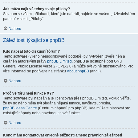
Jak můžu najít všechny svoje přílohy?
Seznam se všemi přílohami, které jste nahráli, najdete ve vašem „Uživatelském
panelu“ v sekci „Přílohy“.
Nahoru
Záležitosti týkající se phpBB
Kdo napsal toto diskusní fórum?
Tento software (v jeho nemodifikované podobě) byl vytvořen, zveřejněn a
chráněn autorskými právy
phpBB Limited
. phpBB je dostupné pod GNU
General Public License verze 2 (GPL-2.0) a může být volně distribuováno. Pro
více informací se podívejte na stránku
About phpBB
(angl.).
Nahoru
Proč ve fóru není funkce XY?
Tento software byl napsán a je licencován přes phpBB Limited. Pokud věříte,
že by do něho měla být přidána nějaká funkce, navštivte, prosím,
phpBB Ideas Centre
(Centrum nápadů pro phpBB), kde můžete hlasovat pro
existující nápady nebo navrhnout nové funkce.
Nahoru
Koho mám kontaktovat ohledně stížnosti a/nebo právních záležitostí