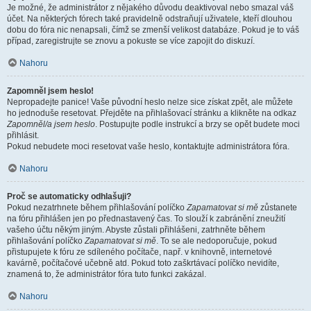
Je možné, že administrátor z nějakého důvodu deaktivoval nebo smazal váš
účet. Na některých fórech také pravidelně odstraňují uživatele, kteří dlouhou
dobu do fóra nic nenapsali, čímž se zmenší velikost databáze. Pokud je to váš
případ, zaregistrujte se znovu a pokuste se více zapojit do diskuzí.
Nahoru
Zapomněl jsem heslo!
Nepropadejte panice! Vaše původní heslo nelze sice získat zpět, ale můžete
ho jednoduše resetovat. Přejděte na přihlašovací stránku a klikněte na odkaz
Zapomněl/a jsem heslo
. Postupujte podle instrukcí a brzy se opět budete moci
přihlásit.
Pokud nebudete moci resetovat vaše heslo, kontaktujte administrátora fóra.
Nahoru
Proč se automaticky odhlašuji?
Pokud nezatrhnete během přihlašování políčko
Zapamatovat si mě
zůstanete
na fóru přihlášen jen po přednastavený čas. To slouží k zabránění zneužití
vašeho účtu někým jiným. Abyste zůstali přihlášeni, zatrhněte během
přihlašování políčko
Zapamatovat si mě
. To se ale nedoporučuje, pokud
přistupujete k fóru ze sdíleného počítače, např. v knihovně, internetové
kavárně, počítačové učebně atd. Pokud toto zaškrtávací políčko nevidíte,
znamená to, že administrátor fóra tuto funkci zakázal.
Nahoru