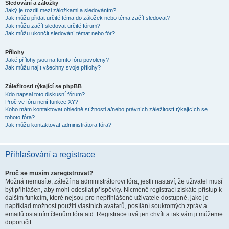
Sledování a záložky
Jaký je rozdíl mezi záložkami a sledováním?
Jak můžu přidat určité téma do záložek nebo téma začít sledovat?
Jak můžu začít sledovat určité fórum?
Jak můžu ukončit sledování témat nebo fór?
Přílohy
Jaké přílohy jsou na tomto fóru povoleny?
Jak můžu najít všechny svoje přílohy?
Záležitosti týkající se phpBB
Kdo napsal toto diskusní fórum?
Proč ve fóru není funkce XY?
Koho mám kontaktovat ohledně stížnosti a/nebo právních záležitostí týkajících se
tohoto fóra?
Jak můžu kontaktovat administrátora fóra?
Přihlašování a registrace
Proč se musím zaregistrovat?
Možná nemusíte, záleží na administrátorovi fóra, jestli nastaví, že uživatel musí
být přihlášen, aby mohl odesílat příspěvky. Nicméně registrací získáte přístup k
dalším funkcím, které nejsou pro nepřihlášené uživatele dostupné, jako je
například možnost použití vlastních avatarů, posílání soukromých zpráv a
emailů ostatním členům fóra atd. Registrace trvá jen chvíli a tak vám ji můžeme
doporučit.