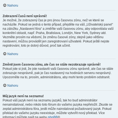
Nahoru
Zobrazení časů není správné!
Je možné, že zobrazený čas je pro jinou časovou zónu, než ve které se
nacházíte. Pokud se jedná o tento případ, přejděte na váš „Uživatelský panel“
na záložku „Nastavení fóra“ a změňte vaši časovou zónu, aby odpovídala vaší
konkrétní oblasti, např. Praha, Bratislava, Londýn, New York, Sydney atd.
Vezměte prosím na vědomí, že změnu časové zóny, stejně jako většinu
nastavení, můžou provádět jen zaregistrovaní uživatelé. Pokud ještě nejste
registrováni, toto je dobrý důvod, proč tak učinit.
Nahoru
Změnil jsem časovou zónu, ale čas se stále nezobrazuje správně!
Pokud jste si jisti, že jste nastavili vaši časovou zónu správně, ale čas se stále
zobrazuje nesprávně, pak je čas nastavený na hodinách serveru nesprávný.
Upozorněte na to, prosím, administrátora, aby mohl tento problém odstranit.
Nahoru
Můj jazyk není na seznamu!
Pokud váš jazyk není na seznamu jazyků, tak ho buď administrátor
nenainstaloval, nebo nikdo toto fórum do vašeho jazyka nepřeložil. Zkuste se
zeptat administrátora fóra, jestli může nainstalovat požadovaný jazyk. Pokud
překlad do vašeho jazyku neexistuje, můžete vytvořit nový překlad. Více
informací můžete najít na webu
phpBB
®.