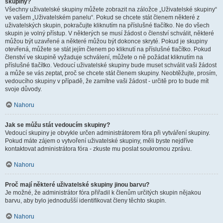
skupiny?
Všechny uživatelské skupiny můžete zobrazit na záložce „Uživatelské skupiny“
ve vašem „Uživatelském panelu“. Pokud se chcete stát členem některé z
uživatelských skupin, pokračujte kliknutím na příslušné tlačítko. Ne do všech
skupin je volný přístup. V některých se musí žádost o členství schválit, některé
můžou být uzavřené a některé můžou být dokonce skryté. Pokud je skupiny
otevřená, můžete se stát jejím členem po kliknutí na příslušné tlačítko. Pokud
členství ve skupině vyžaduje schválení, můžete o ně požádat kliknutím na
příslušné tlačítko. Vedoucí uživatelské skupiny bude muset schválit vaši žádost
a může se vás zeptat, proč se chcete stát členem skupiny. Neobtěžujte, prosím,
vedoucího skupiny v případě, že zamítne vaši žádost - určitě pro to bude mít
svoje důvody.
Nahoru
Jak se můžu stát vedoucím skupiny?
Vedoucí skupiny je obvykle určen administrátorem fóra při vytváření skupiny.
Pokud máte zájem o vytvoření uživatelské skupiny, měli byste nejdříve
kontaktovat administrátora fóra - zkuste mu poslat soukromou zprávu.
Nahoru
Proč mají některé uživatelské skupiny jinou barvu?
Je možné, že administrátor fóra přiřadil k členům určitých skupin nějakou
barvu, aby bylo jednodušší identifikovat členy těchto skupin.
Nahoru