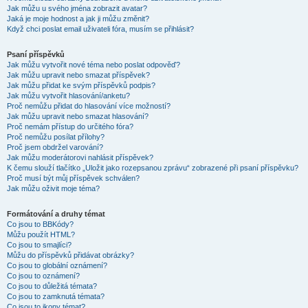
Jak můžu u svého jména zobrazit avatar?
Jaká je moje hodnost a jak ji můžu změnit?
Když chci poslat email uživateli fóra, musím se přihlásit?
Psaní příspěvků
Jak můžu vytvořit nové téma nebo poslat odpověď?
Jak můžu upravit nebo smazat příspěvek?
Jak můžu přidat ke svým příspěvků podpis?
Jak můžu vytvořit hlasování/anketu?
Proč nemůžu přidat do hlasování více možností?
Jak můžu upravit nebo smazat hlasování?
Proč nemám přístup do určitého fóra?
Proč nemůžu posílat přílohy?
Proč jsem obdržel varování?
Jak můžu moderátorovi nahlásit příspěvek?
K čemu slouží tlačítko „Uložit jako rozepsanou zprávu“ zobrazené při psaní příspěvku?
Proč musí být můj příspěvek schválen?
Jak můžu oživit moje téma?
Formátování a druhy témat
Co jsou to BBKódy?
Můžu použít HTML?
Co jsou to smajlíci?
Můžu do příspěvků přidávat obrázky?
Co jsou to globální oznámení?
Co jsou to oznámení?
Co jsou to důležitá témata?
Co jsou to zamknutá témata?
Co jsou to ikony témat?