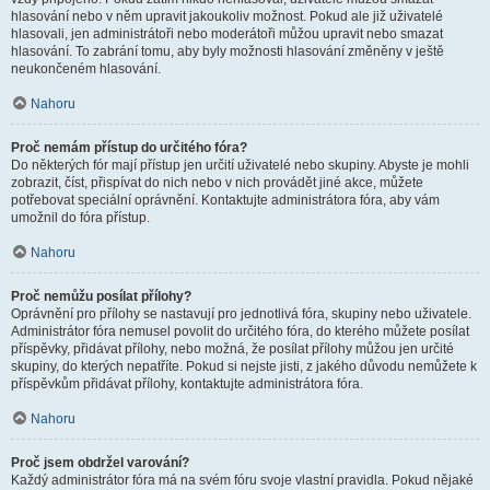
hlasování nebo v něm upravit jakoukoliv možnost. Pokud ale již uživatelé
hlasovali, jen administrátoři nebo moderátoři můžou upravit nebo smazat
hlasování. To zabrání tomu, aby byly možnosti hlasování změněny v ještě
neukončeném hlasování.
Nahoru
Proč nemám přístup do určitého fóra?
Do některých fór mají přístup jen určití uživatelé nebo skupiny. Abyste je mohli
zobrazit, číst, přispívat do nich nebo v nich provádět jiné akce, můžete
potřebovat speciální oprávnění. Kontaktujte administrátora fóra, aby vám
umožnil do fóra přístup.
Nahoru
Proč nemůžu posílat přílohy?
Oprávnění pro přílohy se nastavují pro jednotlivá fóra, skupiny nebo uživatele.
Administrátor fóra nemusel povolit do určitého fóra, do kterého můžete posílat
příspěvky, přidávat přílohy, nebo možná, že posílat přílohy můžou jen určité
skupiny, do kterých nepatříte. Pokud si nejste jisti, z jakého důvodu nemůžete k
příspěvkům přidávat přílohy, kontaktujte administrátora fóra.
Nahoru
Proč jsem obdržel varování?
Každý administrátor fóra má na svém fóru svoje vlastní pravidla. Pokud nějaké