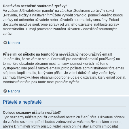
Dostávám nechtěné soukromé zprávy!
Ve vašem „Uživatelském panelu“ na záložce „Soukromé zprávy“ v sekci
„Pravidla, složky a nastavení“ můžete vytvořit pravidlo, pomocí kterého budou
zprávy od určeného uživatele nebo uživatelů automaticky smazány. Pokud
dostáváte urážlivé soukromé zprávy od určitého uživatele, nahlaste zprávy
moderátorům. Ti mají pravomoc zabránit uživateli v odesílání soukromých
zpráv.
Nahoru
Přišel mi od někoho na tomto fóru nevyžádaný nebo urážlivý email!
Je nám líto, že se vám to stalo. Formulář pro odesílání emailů používaný na
tomto fóru obsahuje obranné mechanismy, pomocí kterých můžeme
vystopovat, kdo posílá takové emaily, proto pošlete administrátorovi fóra email
s úplnou kopií emailu, který vám přišel. Je velmi důležité, aby v něm byly
zahrnuty hlavičky, které obsahují podrobné údaje o uživateli, který email poslal.
Administrátor fóra pak bude moci problém vyřešit.
Nahoru
Přátelé a nepřátelé
Co jsou seznamy přátel a nepřátel?
Tyto seznamy můžete použít k rozdělení ostatních členů fóra. Uživatelé přidáni
do vašeho seznamu přátel budou zobrazeni ve vašem uživatelském panelu,
abyste k nim měli rychlý přístup, viděli jejich online stav a mohli jim posílat