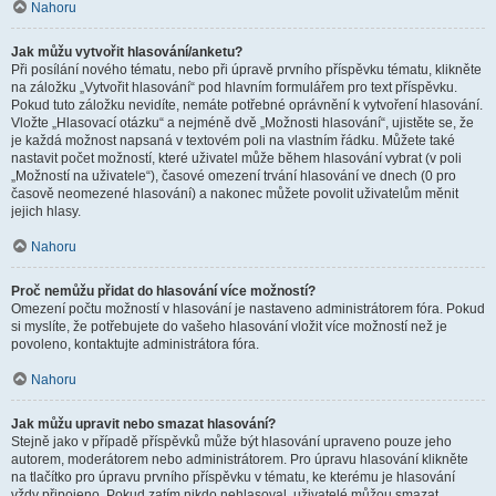
Nahoru
Jak můžu vytvořit hlasování/anketu?
Při posílání nového tématu, nebo při úpravě prvního příspěvku tématu, klikněte
na záložku „Vytvořit hlasování“ pod hlavním formulářem pro text příspěvku.
Pokud tuto záložku nevidíte, nemáte potřebné oprávnění k vytvoření hlasování.
Vložte „Hlasovací otázku“ a nejméně dvě „Možnosti hlasování“, ujistěte se, že
je každá možnost napsaná v textovém poli na vlastním řádku. Můžete také
nastavit počet možností, které uživatel může během hlasování vybrat (v poli
„Možností na uživatele“), časové omezení trvání hlasování ve dnech (0 pro
časově neomezené hlasování) a nakonec můžete povolit uživatelům měnit
jejich hlasy.
Nahoru
Proč nemůžu přidat do hlasování více možností?
Omezení počtu možností v hlasování je nastaveno administrátorem fóra. Pokud
si myslíte, že potřebujete do vašeho hlasování vložit více možností než je
povoleno, kontaktujte administrátora fóra.
Nahoru
Jak můžu upravit nebo smazat hlasování?
Stejně jako v případě příspěvků může být hlasování upraveno pouze jeho
autorem, moderátorem nebo administrátorem. Pro úpravu hlasování klikněte
na tlačítko pro úpravu prvního příspěvku v tématu, ke kterému je hlasování
vždy připojeno. Pokud zatím nikdo nehlasoval, uživatelé můžou smazat