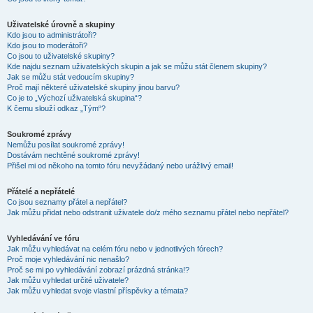
Uživatelské úrovně a skupiny
Kdo jsou to administrátoři?
Kdo jsou to moderátoři?
Co jsou to uživatelské skupiny?
Kde najdu seznam uživatelských skupin a jak se můžu stát členem skupiny?
Jak se můžu stát vedoucím skupiny?
Proč mají některé uživatelské skupiny jinou barvu?
Co je to „Výchozí uživatelská skupina“?
K čemu slouží odkaz „Tým“?
Soukromé zprávy
Nemůžu posílat soukromé zprávy!
Dostávám nechtěné soukromé zprávy!
Přišel mi od někoho na tomto fóru nevyžádaný nebo urážlivý email!
Přátelé a nepřátelé
Co jsou seznamy přátel a nepřátel?
Jak můžu přidat nebo odstranit uživatele do/z mého seznamu přátel nebo nepřátel?
Vyhledávání ve fóru
Jak můžu vyhledávat na celém fóru nebo v jednotlivých fórech?
Proč moje vyhledávání nic nenašlo?
Proč se mi po vyhledávání zobrazí prázdná stránka!?
Jak můžu vyhledat určité uživatele?
Jak můžu vyhledat svoje vlastní příspěvky a témata?