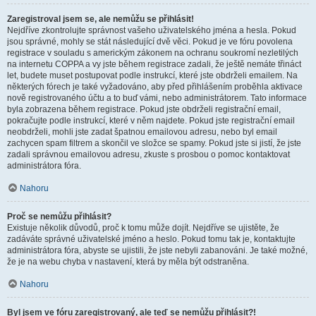
Zaregistroval jsem se, ale nemůžu se přihlásit!
Nejdříve zkontrolujte správnost vašeho uživatelského jména a hesla. Pokud
jsou správné, mohly se stát následující dvě věci. Pokud je ve fóru povolena
registrace v souladu s americkým zákonem na ochranu soukromí nezletilých
na internetu COPPA a vy jste během registrace zadali, že ještě nemáte třináct
let, budete muset postupovat podle instrukcí, které jste obdrželi emailem. Na
některých fórech je také vyžadováno, aby před přihlášením proběhla aktivace
nově registrovaného účtu a to buď vámi, nebo administrátorem. Tato informace
byla zobrazena během registrace. Pokud jste obdrželi registrační email,
pokračujte podle instrukcí, které v něm najdete. Pokud jste registrační email
neobdrželi, mohli jste zadat špatnou emailovou adresu, nebo byl email
zachycen spam filtrem a skončil ve složce se spamy. Pokud jste si jistí, že jste
zadali správnou emailovou adresu, zkuste s prosbou o pomoc kontaktovat
administrátora fóra.
Nahoru
Proč se nemůžu přihlásit?
Existuje několik důvodů, proč k tomu může dojít. Nejdříve se ujistěte, že
zadáváte správné uživatelské jméno a heslo. Pokud tomu tak je, kontaktujte
administrátora fóra, abyste se ujistili, že jste nebyli zabanováni. Je také možné,
že je na webu chyba v nastavení, která by měla být odstraněna.
Nahoru
Byl jsem ve fóru zaregistrovaný, ale teď se nemůžu přihlásit?!