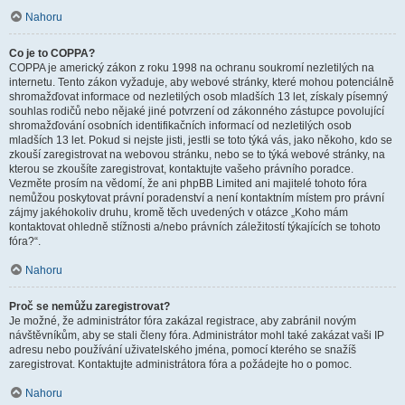
Nahoru
Co je to COPPA?
COPPA je americký zákon z roku 1998 na ochranu soukromí nezletilých na
internetu. Tento zákon vyžaduje, aby webové stránky, které mohou potenciálně
shromažďovat informace od nezletilých osob mladších 13 let, získaly písemný
souhlas rodičů nebo nějaké jiné potvrzení od zákonného zástupce povolující
shromažďování osobních identifikačních informací od nezletilých osob
mladších 13 let. Pokud si nejste jisti, jestli se toto týká vás, jako někoho, kdo se
zkouší zaregistrovat na webovou stránku, nebo se to týká webové stránky, na
kterou se zkoušíte zaregistrovat, kontaktujte vašeho právního poradce.
Vezměte prosím na vědomí, že ani phpBB Limited ani majitelé tohoto fóra
nemůžou poskytovat právní poradenství a není kontaktním místem pro právní
zájmy jakéhokoliv druhu, kromě těch uvedených v otázce „Koho mám
kontaktovat ohledně stížnosti a/nebo právních záležitostí týkajících se tohoto
fóra?“.
Nahoru
Proč se nemůžu zaregistrovat?
Je možné, že administrátor fóra zakázal registrace, aby zabránil novým
návštěvníkům, aby se stali členy fóra. Administrátor mohl také zakázat vaši IP
adresu nebo používání uživatelského jména, pomocí kterého se snažíš
zaregistrovat. Kontaktujte administrátora fóra a požádejte ho o pomoc.
Nahoru