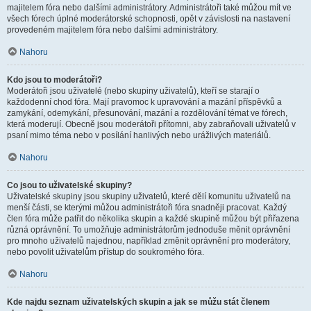
majitelem fóra nebo dalšími administrátory. Administrátoři také můžou mít ve
všech fórech úplné moderátorské schopnosti, opět v závislosti na nastavení
provedeném majitelem fóra nebo dalšími administrátory.
Nahoru
Kdo jsou to moderátoři?
Moderátoři jsou uživatelé (nebo skupiny uživatelů), kteří se starají o
každodenní chod fóra. Mají pravomoc k upravování a mazání příspěvků a
zamykání, odemykání, přesunování, mazání a rozdělování témat ve fórech,
která moderují. Obecně jsou moderátoři přítomni, aby zabraňovali uživatelů v
psaní mimo téma nebo v posílání hanlivých nebo urážlivých materiálů.
Nahoru
Co jsou to uživatelské skupiny?
Uživatelské skupiny jsou skupiny uživatelů, které dělí komunitu uživatelů na
menší části, se kterými můžou administrátoři fóra snadněji pracovat. Každý
člen fóra může patřit do několika skupin a každé skupině můžou být přiřazena
různá oprávnění. To umožňuje administrátorům jednoduše měnit oprávnění
pro mnoho uživatelů najednou, například změnit oprávnění pro moderátory,
nebo povolit uživatelům přístup do soukromého fóra.
Nahoru
Kde najdu seznam uživatelských skupin a jak se můžu stát členem