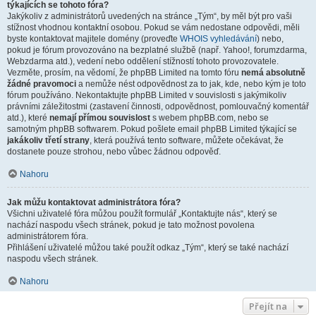
týkajících se tohoto fóra?
Jakýkoliv z administrátorů uvedených na stránce „Tým“, by měl být pro vaši
stížnost vhodnou kontaktní osobou. Pokud se vám nedostane odpovědi, měli
byste kontaktovat majitele domény (proveďte
WHOIS vyhledávání
) nebo,
pokud je fórum provozováno na bezplatné službě (např. Yahoo!, forumzdarma,
Webzdarma atd.), vedení nebo oddělení stížností tohoto provozovatele.
Vezměte, prosím, na vědomí, že phpBB Limited na tomto fóru
nemá absolutně
žádné pravomoci
a nemůže nést odpovědnost za to jak, kde, nebo kým je toto
fórum používáno. Nekontaktujte phpBB Limited v souvislosti s jakýmikoliv
právními záležitostmi (zastavení činnosti, odpovědnost, pomlouvačný komentář
atd.), které
nemají přímou souvislost
s webem phpBB.com, nebo se
samotným phpBB softwarem. Pokud pošlete email phpBB Limited týkající se
jakákoliv třetí strany
, která používá tento software, můžete očekávat, že
dostanete pouze strohou, nebo vůbec žádnou odpověď.
Nahoru
Jak můžu kontaktovat administrátora fóra?
Všichni uživatelé fóra můžou použít formulář „Kontaktujte nás“, který se
nachází naspodu všech stránek, pokud je tato možnost povolena
administrátorem fóra.
Přihlášení uživatelé můžou také použít odkaz „Tým“, který se také nachází
naspodu všech stránek.
Nahoru
Přejít na