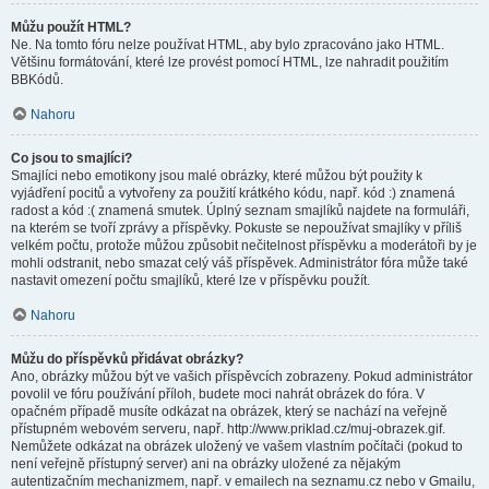
Můžu použít HTML?
Ne. Na tomto fóru nelze používat HTML, aby bylo zpracováno jako HTML.
Většinu formátování, které lze provést pomocí HTML, lze nahradit použitím
BBKódů.
Nahoru
Co jsou to smajlíci?
Smajlíci nebo emotikony jsou malé obrázky, které můžou být použity k
vyjádření pocitů a vytvořeny za použití krátkého kódu, např. kód :) znamená
radost a kód :( znamená smutek. Úplný seznam smajlíků najdete na formuláři,
na kterém se tvoří zprávy a příspěvky. Pokuste se nepoužívat smajlíky v příliš
velkém počtu, protože můžou způsobit nečitelnost příspěvku a moderátoři by je
mohli odstranit, nebo smazat celý váš příspěvek. Administrátor fóra může také
nastavit omezení počtu smajlíků, které lze v příspěvku použít.
Nahoru
Můžu do příspěvků přidávat obrázky?
Ano, obrázky můžou být ve vašich příspěvcích zobrazeny. Pokud administrátor
povolil ve fóru používání příloh, budete moci nahrát obrázek do fóra. V
opačném případě musíte odkázat na obrázek, který se nachází na veřejně
přístupném webovém serveru, např. http://www.priklad.cz/muj-obrazek.gif.
Nemůžete odkázat na obrázek uložený ve vašem vlastním počítači (pokud to
není veřejně přístupný server) ani na obrázky uložené za nějakým
autentizačním mechanizmem, např. v emailech na seznamu.cz nebo v Gmailu,