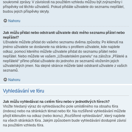
soukromé zprávy. V závislosti na použitém vzhledu můžou být zvýrazněny i
příspěvky od těchto uživatelů. Pokud přidáte uživatele do seznamu nepřátel,
budou jejich příspěvky skryty.
Nahoru
Jak můžu přidat nebo odstranit uživatele do/z mého seznamu přátel nebo
nepřátel?
Uživatele můžete přidat do vašeho seznamu dvěma způsoby. Po kliknutí na
jméno uživatele se dostanete na stránku s profilem uživatele, kde najdete
odkaz, pomocí kterého můžete uživatele přidat do seznamu přátel nebo
nepřátel. Nebo můžete ve vašem „Uživatelském panelu“ na záložce „Přátelé a
nepřátelé“ přímo přidat uživatele do jednoho ze seznamů vložením jejich
uživatelských jmen. Na stejné stránce můžete také odstranit uživatele z vašich
seznamů.
Nahoru
Vyhledávání ve fóru
Jak můžu vyhledávat na celém fóru nebo v jednotlivých fórech?
Vložte hledaný výraz do vyhledávacího pole umístěného na obsahu fóra
(indexu) nebo na stránkách témat nebo fór. Na rozšířené vyhledávání můžete
přejít kliknutím na odkaz (nebo ikonu) „Rozšířené vyhledávání“, který najdete
na všech stránkách fóra. Jakým způsobem bude vyhledávání dostupné závisí
na použitém vzhledu fóra.