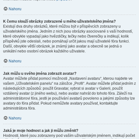
Nahoru
K čemu slouží obrázky zobrazené u mého uživatelského jména?
Existují dva druhy obrázků, které můžou být v příspěvcích zobrazeny u
uživatelského jména. Jedním z nich jsou obrázky asociované s vaší hodností,
které obvykle vypadají jako hvězdičky, tečky nebo čtverečky a indikují, kolik
příspěvků jste odeslali, nebo pomáhají určit jakou mají uživatelé fóra funkci.
Další, obvykle větší obrázek, je známý jako avatar a obecně se jedná o
unikátní nebo osobní obrázek každého uživatele.
Nahoru
Jak můžu u svého jména zobrazit avatar?
Avatar můžete přidat pomocí možnosti „Nastavení avataru“, kterou najdete ve
vašem „Uživatelském panelu“ na záložce „Profil“. Avatar můžete přidat jedním z
následujících způsobů: použít Gravatar, vybrat si avatar v Galerii, použít
vzdálený avatar (z jiného webu), nebo avatar nahrát do tohoto fóra. Záleží na
administrátorovi fóra, jestli je používání avatarů povoleno a jakými způsoby lze
avatary do fóra přidat. Pokud nemůžete avatary používat, kontaktujte
administrátora fóra.
Nahoru
Jaká je moje hodnost a jak ji můžu změnit?
Hodnosti, které jsou zobrazeny pod vaším uživatelským jménem, indikují počet