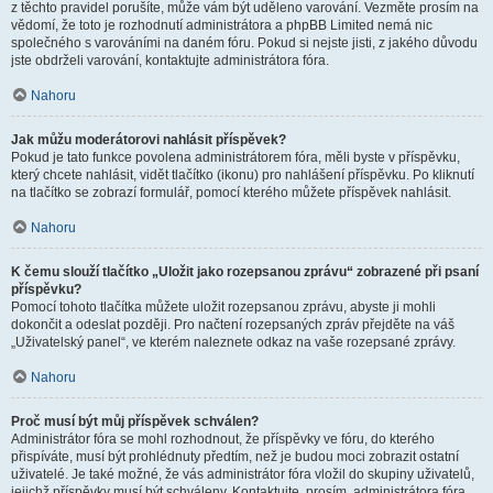
z těchto pravidel porušíte, může vám být uděleno varování. Vezměte prosím na
vědomí, že toto je rozhodnutí administrátora a phpBB Limited nemá nic
společného s varováními na daném fóru. Pokud si nejste jisti, z jakého důvodu
jste obdrželi varování, kontaktujte administrátora fóra.
Nahoru
Jak můžu moderátorovi nahlásit příspěvek?
Pokud je tato funkce povolena administrátorem fóra, měli byste v příspěvku,
který chcete nahlásit, vidět tlačítko (ikonu) pro nahlášení příspěvku. Po kliknutí
na tlačítko se zobrazí formulář, pomocí kterého můžete příspěvek nahlásit.
Nahoru
K čemu slouží tlačítko „Uložit jako rozepsanou zprávu“ zobrazené při psaní
příspěvku?
Pomocí tohoto tlačítka můžete uložit rozepsanou zprávu, abyste ji mohli
dokončit a odeslat později. Pro načtení rozepsaných zpráv přejděte na váš
„Uživatelský panel“, ve kterém naleznete odkaz na vaše rozepsané zprávy.
Nahoru
Proč musí být můj příspěvek schválen?
Administrátor fóra se mohl rozhodnout, že příspěvky ve fóru, do kterého
přispíváte, musí být prohlédnuty předtím, než je budou moci zobrazit ostatní
uživatelé. Je také možné, že vás administrátor fóra vložil do skupiny uživatelů,
jejichž příspěvky musí být schváleny. Kontaktujte, prosím, administrátora fóra