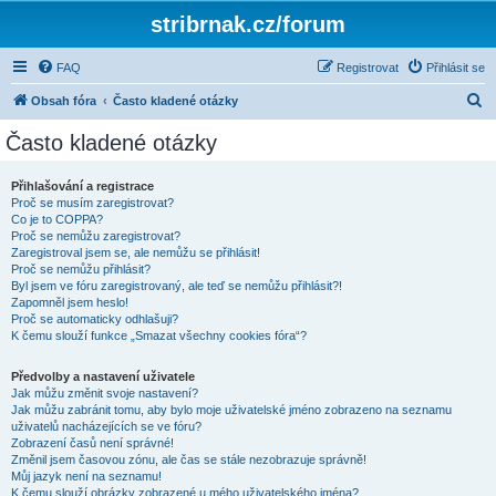
stribrnak.cz/forum
FAQ
Registrovat
Přihlásit se
H
Obsah fóra
Často kladené otázky
l
Často kladené otázky
e
d
Přihlašování a registrace
Proč se musím zaregistrovat?
a
Co je to COPPA?
t
Proč se nemůžu zaregistrovat?
Zaregistroval jsem se, ale nemůžu se přihlásit!
Proč se nemůžu přihlásit?
Byl jsem ve fóru zaregistrovaný, ale teď se nemůžu přihlásit?!
Zapomněl jsem heslo!
Proč se automaticky odhlašuji?
K čemu slouží funkce „Smazat všechny cookies fóra“?
Předvolby a nastavení uživatele
Jak můžu změnit svoje nastavení?
Jak můžu zabránit tomu, aby bylo moje uživatelské jméno zobrazeno na seznamu
uživatelů nacházejících se ve fóru?
Zobrazení časů není správné!
Změnil jsem časovou zónu, ale čas se stále nezobrazuje správně!
Můj jazyk není na seznamu!
K čemu slouží obrázky zobrazené u mého uživatelského jména?