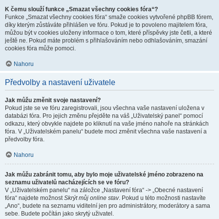
K čemu slouží funkce „Smazat všechny cookies fóra“?
Funkce „Smazat všechny cookies fóra“ smaže cookies vytvořené phpBB fórem,
díky kterým zůstáváte přihlášen ve fóru. Pokud je to povoleno majitelem fóra,
můžou být v cookies uloženy informace o tom, které příspěvky jste četli, a které
ještě ne. Pokud máte problém s přihlašováním nebo odhlašováním, smazání
cookies fóra může pomoci.
Nahoru
Předvolby a nastavení uživatele
Jak můžu změnit svoje nastavení?
Pokud jste se ve fóru zaregistrovali, jsou všechna vaše nastavení uložena v
databázi fóra. Pro jejich změnu přejděte na váš „Uživatelský panel“ pomocí
odkazu, který obvykle najdete po kliknutí na vaše jméno nahoře na stránkách
fóra. V „Uživatelském panelu“ budete moci změnit všechna vaše nastavení a
předvolby fóra.
Nahoru
Jak můžu zabránit tomu, aby bylo moje uživatelské jméno zobrazeno na
seznamu uživatelů nacházejících se ve fóru?
V „Uživatelském panelu“ na záložce „Nastavení fóra“ -> „Obecné nastavení
fóra“ najdete možnost
Skrýt můj online stav
. Pokud u této možnosti nastavíte
„Ano“, budete na seznamu viditelní jen pro administrátory, moderátory a sama
sebe. Budete počítán jako skrytý uživatel.