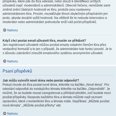
příspěvků, které jste do fóra odeslali, nebo slouží k identifikaci určitých
uživatelů např. moderátorů a administrátorů. Obecně řečeno, nemůžete sami
změnit znění žádných hodností ve fóru, protože jsou nastaveny
administrátorem fóra. Prosím, nezatěžujte fórum zbytečným přispíváním jen
proto, abyste dosáhli vyšší hodnosti. Na většině fór to nebude tolerováno a
moderátor nebo administrátor jednoduše sníží váš počet příspěvků.
Nahoru
Když chci poslat email uživateli fóra, musím se přihlásit?
Jen registrovaní uživatelé můžou posílat emaily ostatním členům fóra přes
vestavěný formulář a to jen v případě, že administrátor tuto funkci povolil. Je to
z důvodu zabránění zneužití emailového systému anonymními uživateli.
Nahoru
Psaní příspěvků
Jak můžu vytvořit nové téma nebo poslat odpověď?
Pokud chcete do fóra poslat nové téma, klikněte na tlačítko „Nové téma“. Pro
odeslání odpovědi do existujícího tématu klikněte na tlačítko „Odpovědět“. Je
možné, že se budete muset zaregistrovat a přihlásit předtím, než budete moci
posílat příspěvky. Naspodu každého fóra a tématu můžete najít seznam
oprávnění, které v konkrétním fóru a tématu máte. Například: „Můžete posílat
nová témata“, „Můžete posílat přílohy“ atd.
Nahoru