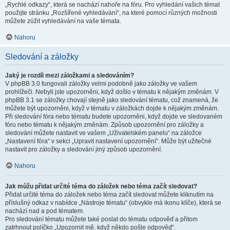
„Rychlé odkazy“, která se nachází nahoře na fóru. Pro vyhledání vašich témat
použijte stránku „Rozšířené vyhledávání“, na které pomocí různých možnosti
můžete zúžit vyhledávání na vaše témata.
Nahoru
Sledování a záložky
Jaký je rozdíl mezi záložkami a sledováním?
V phpBB 3.0 fungovali záložky velmi podobně jako záložky ve vašem
prohlížeči. Nebyli jste upozorněni, když došlo v tématu k nějakým změnám. V
phpBB 3.1 se záložky chovají stejně jako sledování tématu, což znamená, že
můžete být upozorněni, když v tématu v záložkách dojde k nějakým změnám.
Při sledování fóra nebo tématu budete upozorněni, když dojde ve sledovaném
fóru nebo tématu k nějakým změnám. Způsob upozornění pro záložky a
sledování můžete nastavit ve vašem „Uživatelském panelu“ na záložce
„Nastavení fóra“ v sekci „Upravit nastavení upozornění“. Může být užitečné
nastavit pro záložky a sledování jiný způsob upozornění.
Nahoru
Jak můžu přidat určité téma do záložek nebo téma začít sledovat?
Přidat určité téma do záložek nebo téma začít sledovat můžete kliknutím na
příslušný odkaz v nabídce „Nástroje tématu“ (obvykle má ikonu klíče), která se
nachází nad a pod tématem.
Pro sledování tématu můžete také poslat do tématu odpověď a přitom
zatrhnout políčko „Upozornit mě, když někdo pošle odpověď“.