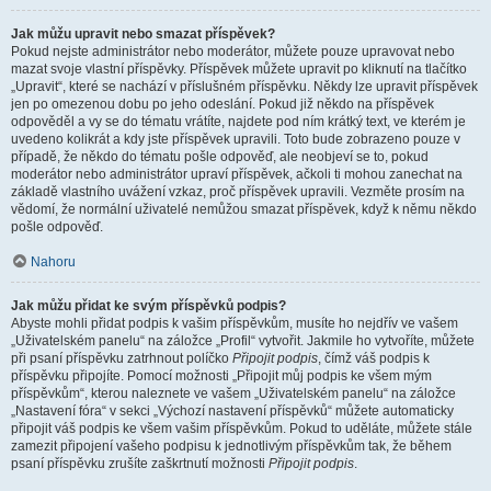
Jak můžu upravit nebo smazat příspěvek?
Pokud nejste administrátor nebo moderátor, můžete pouze upravovat nebo
mazat svoje vlastní příspěvky. Příspěvek můžete upravit po kliknutí na tlačítko
„Upravit“, které se nachází v příslušném příspěvku. Někdy lze upravit příspěvek
jen po omezenou dobu po jeho odeslání. Pokud již někdo na příspěvek
odpověděl a vy se do tématu vrátíte, najdete pod ním krátký text, ve kterém je
uvedeno kolikrát a kdy jste příspěvek upravili. Toto bude zobrazeno pouze v
případě, že někdo do tématu pošle odpověď, ale neobjeví se to, pokud
moderátor nebo administrátor upraví příspěvek, ačkoli ti mohou zanechat na
základě vlastního uvážení vzkaz, proč příspěvek upravili. Vezměte prosím na
vědomí, že normální uživatelé nemůžou smazat příspěvek, když k němu někdo
pošle odpověď.
Nahoru
Jak můžu přidat ke svým příspěvků podpis?
Abyste mohli přidat podpis k vašim příspěvkům, musíte ho nejdřív ve vašem
„Uživatelském panelu“ na záložce „Profil“ vytvořit. Jakmile ho vytvoříte, můžete
při psaní příspěvku zatrhnout políčko
Připojit podpis
, čímž váš podpis k
příspěvku připojíte. Pomocí možnosti „Připojit můj podpis ke všem mým
příspěvkům“, kterou naleznete ve vašem „Uživatelském panelu“ na záložce
„Nastavení fóra“ v sekci „Výchozí nastavení příspěvků“ můžete automaticky
připojit váš podpis ke všem vašim příspěvkům. Pokud to uděláte, můžete stále
zamezit připojení vašeho podpisu k jednotlivým příspěvkům tak, že během
psaní příspěvku zrušíte zaškrtnutí možnosti
Připojit podpis
.