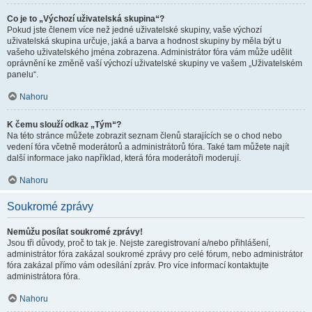
Co je to „Výchozí uživatelská skupina“?
Pokud jste členem více než jedné uživatelské skupiny, vaše výchozí
uživatelská skupina určuje, jaká a barva a hodnost skupiny by měla být u
vašeho uživatelského jména zobrazena. Administrátor fóra vám může udělit
oprávnění ke změně vaší výchozí uživatelské skupiny ve vašem „Uživatelském
panelu“.
Nahoru
K čemu slouží odkaz „Tým“?
Na této stránce můžete zobrazit seznam členů starajících se o chod nebo
vedení fóra včetně moderátorů a administrátorů fóra. Také tam můžete najít
další informace jako například, která fóra moderátoři moderují.
Nahoru
Soukromé zprávy
Nemůžu posílat soukromé zprávy!
Jsou tři důvody, proč to tak je. Nejste zaregistrovaní a/nebo přihlášení,
administrátor fóra zakázal soukromé zprávy pro celé fórum, nebo administrátor
fóra zakázal přímo vám odesílání zpráv. Pro více informací kontaktujte
administrátora fóra.
Nahoru